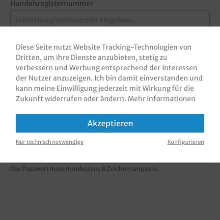
Handelsregisternummer
Diese Seite nutzt Website Tracking-Technologien von
Umsatzsteuer-ID
Dritten, um ihre Dienste anzubieten, stetig zu
verbessern und Werbung entsprechend der Interessen
der Nutzer anzuzeigen. Ich bin damit einverstanden und
kann meine Einwilligung jederzeit mit Wirkung für die
Ihre E-Mail Adresse*
Zukunft widerrufen oder ändern.
Mehr Informationen
Akzeptieren
Passwort*
Nur technisch notwendige
Konfigurieren
Das Passwort muss mindestens 8 Zeichen lang sein.