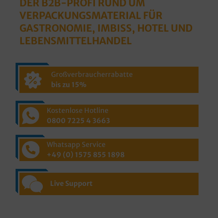
DER B2B-PROFI RUND UM
VERPACKUNGSMATERIAL FÜR
GASTRONOMIE, IMBISS, HOTEL UND
LEBENSMITTELHANDEL
Großverbraucherrabatte
bis zu 15%
Kostenlose Hotline
0800 7225 4 3663
Whatsapp Service
+49 (0) 1575 855 1898
Live Support