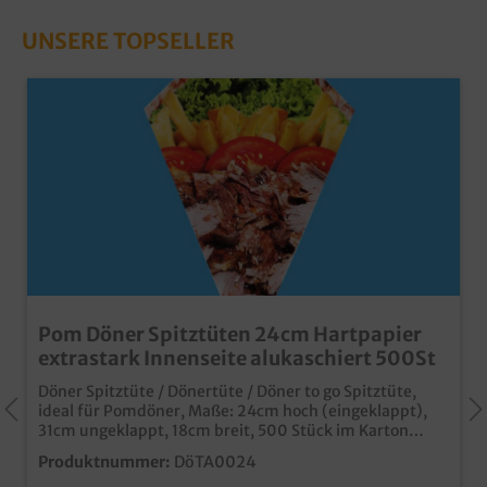
UNSERE TOPSELLER
Pom Döner Spitztüten 24cm Hartpapier
extrastark Innenseite alukaschiert 500St
Döner Spitztüte / Dönertüte / Döner to go Spitztüte,
ideal für Pomdöner, Maße: 24cm hoch (eingeklappt),
31cm ungeklappt, 18cm breit, 500 Stück im Karton
Alukaschierte Innenseite für bestmögliches
Produktnummer:
DöTA0024
Warmhalten Fettdicht und lebensmittelecht