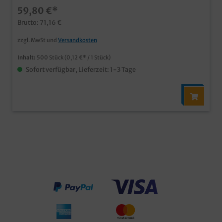
Hochwertiger Neutraldruck moderner Look für Ihr
59,80 €*
Geschäft mit der berühmten Spezialität
Brutto: 71,16 €
zzgl. MwSt und
Versandkosten
Inhalt:
500 Stück
(0,12 €* / 1 Stück)
Sofort verfügbar, Lieferzeit: 1-3 Tage