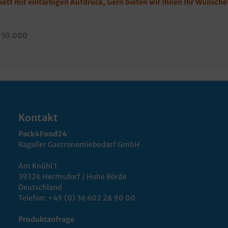
ikett mit einfarbigen Aufdruck, Gern bieten wir Ihnen Ihr Wunsc
, 50.000
Kontakt
Pack4Food24
Ragaller Gastronomiebedarf GmbH
Am Knühl 1
39326 Hermsdorf / Hohe Börde
Deutschland
Telefon:
+49 (0) 36 602 28 90 00
Produktanfrage