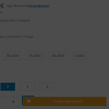
 €
zzgl. MwSt und
Versandkosten
 €
tück
(0,10 €* / 1 Stück)
bar, Lieferzeit: 1-3 Tage
30.000
15.000
20.000
5.000
2
3
4
In den Warenkorb