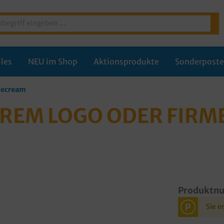
les
NEU im Shop
Aktionsprodukte
Sonderpost
Icecream
HREM LOGO ODER FIR
Produktn
P
Sie e