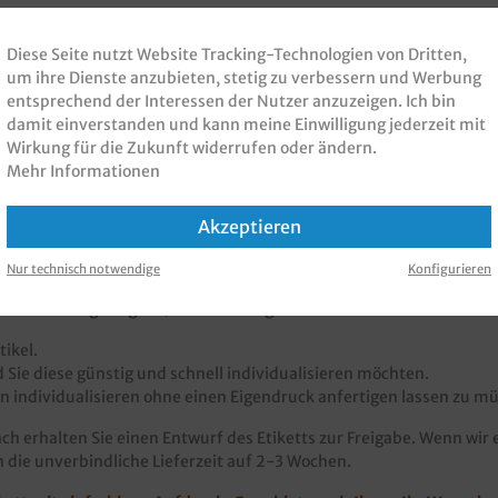
Diese Seite nutzt Website Tracking-Technologien von Dritten,
um ihre Dienste anzubieten, stetig zu verbessern und Werbung
entsprechend der Interessen der Nutzer anzuzeigen. Ich bin
damit einverstanden und kann meine Einwilligung jederzeit mit
Wirkung für die Zukunft widerrufen oder ändern.
Mehr Informationen
nen zur Produktsicherheit
Akzeptieren
Nur technisch notwendige
Konfigurieren
 oder Firmendruck rund o. eckig"
 rechteckig möglich) mit einfarbigem Aufdruck
.
ikel.
 Sie diese günstig und schnell individualisieren möchten.
 individualisieren ohne einen Eigendruck anfertigen lassen zu m
ch erhalten Sie einen Entwurf des Etiketts zur Freigabe. Wenn wir e
 die unverbindliche Lieferzeit auf 2-3 Wochen.