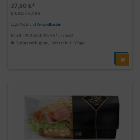
37,80 €*
in Germany Ab 30.000 Beuteln auch individuell
bedruckbar, senden Sie uns einfach eine Druckanfrage
Brutto: 44,98 €
zzgl. MwSt und
Versandkosten
Inhalt:
1000 Stück
(0,04 €* / 1 Stück)
Sofort verfügbar, Lieferzeit: 1-3 Tage