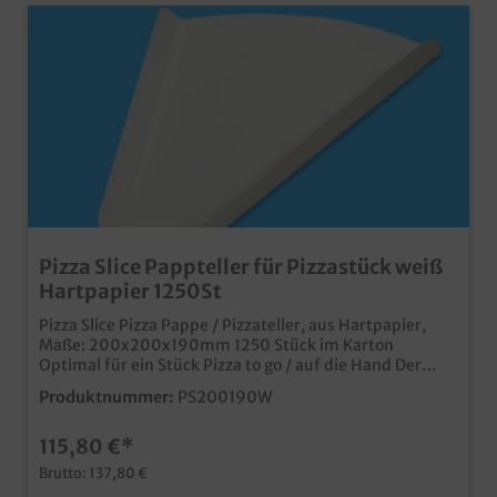
Pizza Slice Pappteller für Pizzastück weiß
Hartpapier 1250St
Pizza Slice Pizza Pappe / Pizzateller, aus Hartpapier,
Maße: 200x200x190mm 1250 Stück im Karton
Optimal für ein Stück Pizza to go / auf die Hand Der
Pizza Slice im neutralen Weißbiologisch abbaubar, da
Produktnummer:
PS200190W
unbeschichtetes Papier europäische Produktion für
kurze Wege und verbesserte CO² Bilanz Schon ab
115,80 €*
25.000 Stück in Ihrem eigenen Design bedruckbar
Brutto: 137,80 €