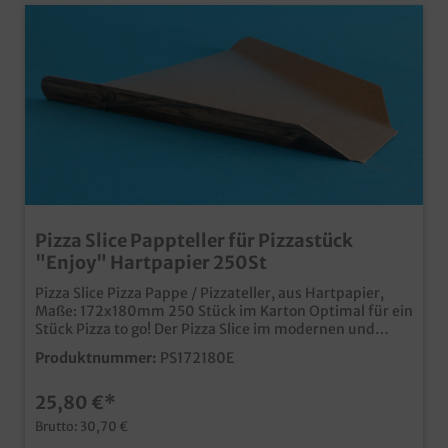
Pizza Slice Pappteller für Pizzastück
"Enjoy" Hartpapier 250St
Pizza Slice Pizza Pappe / Pizzateller, aus Hartpapier,
Maße: 172x180mm 250 Stück im Karton Optimal für ein
Stück Pizza to go! Der Pizza Slice im modernen und
coolen "Enjoy your meal" Holz Design, Qualität Made in
Produktnummer:
PS172180E
Germany Schon ab 25.000 Stück in Ihrem eigenen
Design bedruckbar
25,80 €*
Brutto: 30,70 €