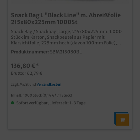
Snack Bag L "Black Line" m. Abreißfolie
215x80x225mm 1000St
Snack Bag / Snackbag, Large, 215x80x225mm, 1.000
Stück im Karton, Snackbeutel aus Papier mit
Klarsichtfolie, 225mm hoch (davon 100mm Folie),
Folieteil abreißbar, bequemer und sauberer Genuss für
Produktnummer:
SBM215080BL
unterwegs im edlen "Black Line" Design FETTDICHT,
Ideal für Brötchen, Sandwiches, Baguettes usw. Qualität
136,80 €*
"Made in Germany" auch in Ihrem eigenen Motiv
bedruckbar, unser Kundenservice berät Sie gern
Brutto: 162,79 €
zzgl. MwSt und
Versandkosten
Inhalt:
1000 Stück
(0,14 €* / 1 Stück)
Sofort verfügbar, Lieferzeit: 1-3 Tage