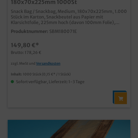
180x70x225mm 1000St
Snack Bag / Snackbag, Medium, 180x70x225mm, 1.000
Stück im Karton, Snackbeutel aus Papier mit
Klarsichtfolie, 225mm hoch (davon 100mm Folie),
Folieteil abreißbar, bequemer und sauberer Genuss für
Produktnummer:
SBM180071E
unterwegs im coolen Neutralmotiv "Enjoy your meal"
FETTDICHT, Ideal für Brötchen, Sandwiches, Baguettes
149,80 €*
usw. Qualität "Made in Germany" auch in Ihrem
eigenen Motiv bedruckbar, unser Kundenservice berät
Brutto: 178,26 €
Sie gern
zzgl. MwSt und
Versandkosten
Inhalt:
1000 Stück
(0,15 €* / 1 Stück)
Sofort verfügbar, Lieferzeit: 1-3 Tage