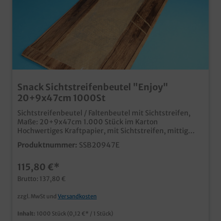
Snack Sichtstreifenbeutel "Enjoy"
20+9x47cm 1000St
Sichtstreifenbeutel / Faltenbeutel mit Sichtstreifen,
Maße: 20+9x47cm 1.000 Stück im Karton
Hochwertiges Kraftpapier, mit Sichtstreifen, mittig
angeordnet, Ideal für Snack-, Coffee- und Tankshop,
Produktnummer:
SSB20947E
auch im Bäckerbereich verwendbar moderner "Enjoy
your meal" Neutraldruck, passend zu weiteren
115,80 €*
Snackverpackungen in unserem Sortiment Qualität
Made in Germany auch individell bedruckbar, schon ab
Brutto: 137,80 €
30.000 Stück
zzgl. MwSt und
Versandkosten
Inhalt:
1000 Stück
(0,12 €* / 1 Stück)