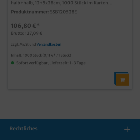
halb+halb, 12+5x28cm, 1000 Stück im Karton
Hochwertiger Beutel mit Sichtstreifen, 50% Kraftpapier
Produktnummer:
SSB120528E
/ 50% Sichtfolie, Cooles und modernes "Enjoy your
meal" Holz Design Ideal für Snacks im Tankstellen-,
106,80 €*
Coffee- oder Snackshop Qualität Made in Germany ab
25.000 auch individuell bedruckbar * Abbildung zeigt
Brutto: 127,09 €
nicht Originalgröße
zzgl. MwSt und
Versandkosten
Inhalt:
1000 Stück
(0,11 €* / 1 Stück)
Sofort verfügbar, Lieferzeit: 1-3 Tage
Rechtliches