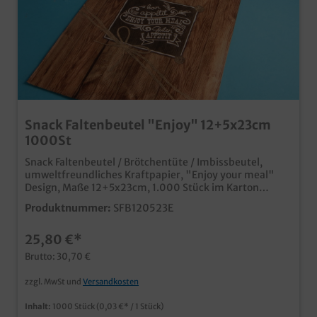
Snack Faltenbeutel "Enjoy" 12+5x23cm
1000St
Snack Faltenbeutel / Brötchentüte / Imbissbeutel,
umweltfreundliches Kraftpapier, "Enjoy your meal"
Design, Maße 12+5x23cm, 1.000 Stück im Karton
praktischer Faltenbeutel aus Papier ideal für belegte
Produktnummer:
SFB120523E
Brötchen, Baguettes, Snacks, usw. im edlen und
modernen "Enjoy your meal" Holz Look Qualität made
25,80 €*
in Germany Ab 30.000 Beuteln auch individuell
bedruckbar, senden Sie uns einfach eine Druckanfrage
Brutto: 30,70 €
zzgl. MwSt und
Versandkosten
Inhalt:
1000 Stück
(0,03 €* / 1 Stück)