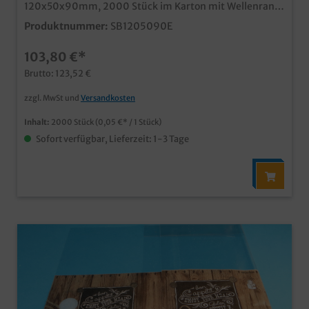
120x50x90mm, 2000 Stück im Karton mit Wellenrand
und Fettbarriere (fettdicht) im coolen Holz Design Ideal
Produktnummer:
SB1205090E
für Baguettes, belegte Brötchen und Fettiges optomal
in der Auslage für Bäckerei, Imbiss, Snackbar oder
103,80 €*
Tankstelle Snackverpackungen mit Qualität "Made in
Germany" Ab 50.000 Stück auch mit Ihrem
Brutto: 123,52 €
Individualmotiv bedruckbar, unser Kundenservice
berät Sie gern.
zzgl. MwSt und
Versandkosten
Inhalt:
2000 Stück
(0,05 €* / 1 Stück)
Sofort verfügbar, Lieferzeit: 1-3 Tage