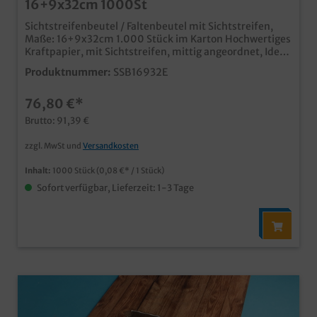
16+9x32cm 1000St
Sichtstreifenbeutel / Faltenbeutel mit Sichtstreifen,
Maße: 16+9x32cm 1.000 Stück im Karton Hochwertiges
Kraftpapier, mit Sichtstreifen, mittig angeordnet, Ideal
für Snack-, Coffee- und Tankshop, auch im
Produktnummer:
SSB16932E
Bäckerbereich verwendbar moderner "Enjoy your
meal" Neutraldruck, passend zu weiteren
76,80 €*
Snackverpackungen in unserem Sortiment Qualität
Made in Germany auch individell bedruckbar, schon ab
Brutto: 91,39 €
30.000 Stück
zzgl. MwSt und
Versandkosten
Inhalt:
1000 Stück
(0,08 €* / 1 Stück)
Sofort verfügbar, Lieferzeit: 1-3 Tage