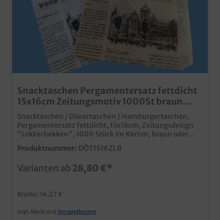
Snacktaschen Pergamentersatz fettdicht
15x16cm Zeitungsmotiv 1000St braun
oder weiß
Snacktaschen / Dönertaschen / Hamburgertaschen,
Pergamentersatz fettdicht, 15x16cm, Zeitungsdesign
"Lekkerbekken", 1000 Stück im Karton, braun oder
weiß zur Auswahl praktische Snacktaschen aus
Produktnummer:
DÖT1516ZLB
fettdichten Pergamentersatz moderne Optik im
Zeitungsdesign ideal für Imbiss, Food Truck und
Varianten ab
28,80 €*
Außerhausverkauf fett- und feuchtigkeitsabweisend
Gern erstellen wir Ihnen auch ein Angebot zu
Snacktaschen mit Ihrem Logo oder
Brutto: 34,27 €
Unternehmensdesign, und das bereits ab 50.000
Stück.
zzgl. MwSt und
Versandkosten