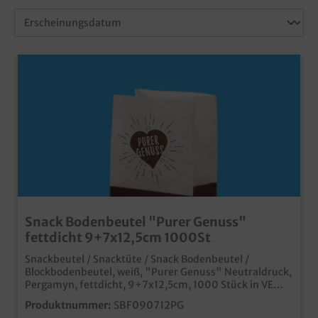
Snack Bodenbeutel "Purer Genuss"
fettdicht 9+7x12,5cm 1000St
Snackbeutel / Snacktüte / Snack Bodenbeutel /
Blockbodenbeutel, weiß, "Purer Genuss" Neutraldruck,
Pergamyn, fettdicht, 9+7x12,5cm, 1000 Stück in VE
praktische kleine Snacktüte mit Standboden stabil und
Produktnummer:
SBF090712PG
fettdicht durch Pergamyn Material in 60g/m² aus