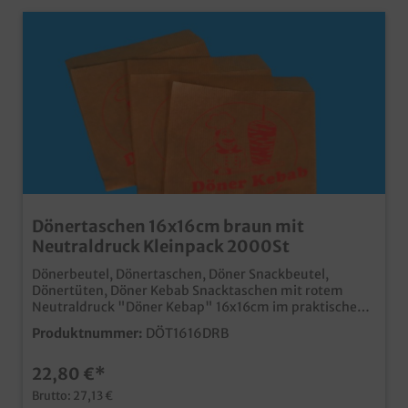
Dönertaschen 16x16cm braun mit
Neutraldruck Kleinpack 2000St
Dönerbeutel, Dönertaschen, Döner Snackbeutel,
Dönertüten, Döner Kebab Snacktaschen mit rotem
Neutraldruck "Döner Kebap" 16x16cm im praktischen,
2.000 Stück im Karton umweltfreundliches Kraftpapier
Produktnummer:
DÖT1616DRB
braun mit dem typischen Neutraldruck ideal für den
Döner Kebab Verkauf ab 50.000 Stück auch individuell
22,80 €*
bedruckbar
Brutto: 27,13 €