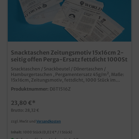
Snacktaschen Zeitungsmotiv 15x16cm 2-
seitig offen Perga-Ersatz fettdicht 1000St
Snacktaschen / Snackbeutel / Dönertaschen /
Hamburgertaschen , Pergamentersatz 45g/m², Maße:
15x16cm, Zeitungsmotiv, fettdicht, 1000 Stück im
Karton praktische Anfass- und Servierhilfe für Burger,
Produktnummer:
DöT1516Z
Sandwiches, Döner, Gyros, Fladenbrot, usw. modernes
Zeitungs Design professioneller Eindruck in Imbiss und
23,80 €*
Lieferservice fett- und feuchtigkeitsabweisendes
Pergamentersatz Papier individuell bedruckbar bereits
Brutto: 28,32 €
ab 50.000 Stück, auch in anderen Abmessungen
zzgl. MwSt und
Versandkosten
Inhalt:
1000 Stück
(0,02 €* / 1 Stück)