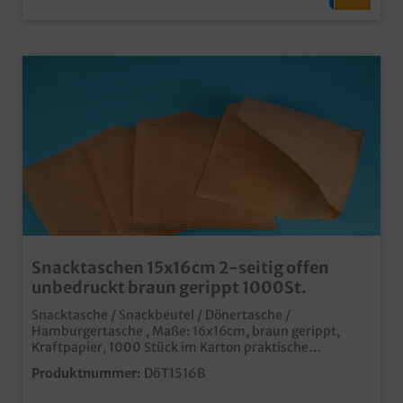
Snacktaschen 15x16cm 2-seitig offen
unbedruckt braun gerippt 1000St.
Snacktasche / Snackbeutel / Dönertasche /
Hamburgertasche , Maße: 16x16cm, braun gerippt,
Kraftpapier, 1000 Stück im Karton praktische
Anfasshilfe für Burger, Sandwiches, Döner, usw.
Produktnummer:
DöT1516B
modernes und umweltfreundliches Braun
professioneller Eindruck in Imbiss und Lieferservice