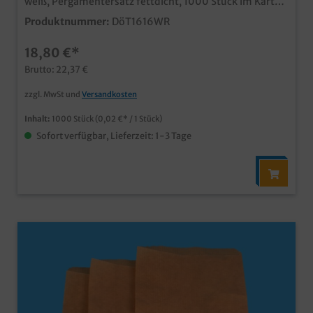
weiß, Pergamentersatz fettdicht, 1000 Stück im Karton
praktische Anfasshilfe für Burger, Sandwiches, Döner,
Produktnummer:
DöT1616WR
usw. aus fettdichtem Pergamentersatz Papier,
biologisch abbaubar professioneller Eindruck in Imbiss
18,80 €*
und Lieferservice auch individuell bedruckbar, fragen
Sie einfach unseren Kundenservice
Brutto: 22,37 €
zzgl. MwSt und
Versandkosten
Inhalt:
1000 Stück
(0,02 €* / 1 Stück)
Sofort verfügbar, Lieferzeit: 1-3 Tage