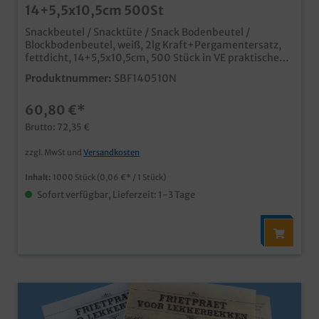
14+5,5x10,5cm 500St
Snackbeutel / Snacktüte / Snack Bodenbeutel /
Blockbodenbeutel, weiß, 2lg Kraft+Pergamentersatz,
fettdicht, 14+5,5x10,5cm, 500 Stück in VE praktische
kleine Snacktüte mit Standboden stabil und fettdicht
Produktnummer:
SBF140510N
durch 2-lagige Fertigung aus 100% Papiermaterial,
kann im Altpapier entsorgt werden ideal für kleine
60,80 €*
Snacks, Fingerfood, Quarkbällchen, Pommes,
gebrannte Mandeln, etc. praktische Lösung für
Brutto: 72,35 €
Gastronomie und Lebensmittelhandel natürlich auch
individuell bedruckbar, fragen Sie unseren
zzgl. MwSt und
Versandkosten
Kundenservice
Inhalt:
1000 Stück
(0,06 €* / 1 Stück)
Sofort verfügbar, Lieferzeit: 1-3 Tage