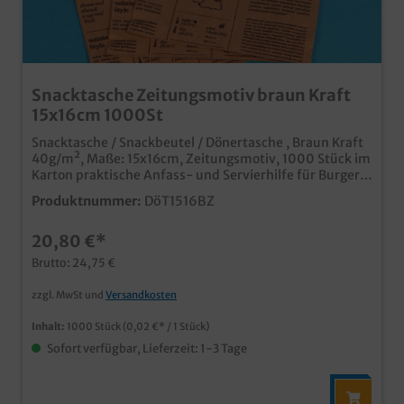
Snacktasche Zeitungsmotiv braun Kraft
15x16cm 1000St
Snacktasche / Snackbeutel / Dönertasche , Braun Kraft
40g/m², Maße: 15x16cm, Zeitungsmotiv, 1000 Stück im
Karton praktische Anfass- und Servierhilfe für Burger,
Sandwiches, Döner, Gyros, Fladenbrot, usw. modernes
Produktnummer:
DöT1516BZ
Zeitungs Design im angesagten Braun professioneller
Eindruck in Imbiss und Lieferservice Gern bieten wir
20,80 €*
Ihnen auch Ihr Wunschmotiv auf den praktischen
Snacktaschen an, und das bereits ab 50.000 Stück.
Brutto: 24,75 €
Fragen Sie einfach unseren Kundenservice.
zzgl. MwSt und
Versandkosten
Inhalt:
1000 Stück
(0,02 €* / 1 Stück)
Sofort verfügbar, Lieferzeit: 1-3 Tage