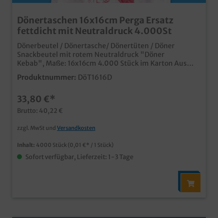
Dönertaschen 16x16cm Perga Ersatz
fettdicht mit Neutraldruck 4.000St
Dönerbeutel / Dönertasche/ Dönertüten / Döner
Snackbeutel mit rotem Neutraldruck "Döner
Kebab", Maße: 16x16cm 4.000 Stück im Karton Aus
hochwertigem Perga Ersatz Fettdicht Mit typischen
Produktnummer:
DöT1616D
Neutraldruck individuelle bedruckbar ab 50.000 Stück
33,80 €*
Brutto: 40,22 €
zzgl. MwSt und
Versandkosten
Inhalt:
4000 Stück
(0,01 €* / 1 Stück)
Sofort verfügbar, Lieferzeit: 1-3 Tage