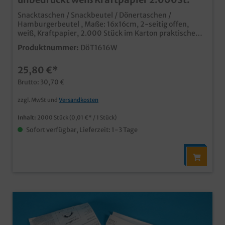
Snacktaschen / Snackbeutel / Dönertaschen /
Hamburgerbeutel , Maße: 16x16cm, 2-seitig offen,
weiß, Kraftpapier, 2.000 Stück im Karton praktische
Anfasshilfe für Burger, Sandwiches, Döner,
Produktnummer:
DöT1616W
usw.umweltfreundliches und qualitatives Kraftpapier
professioneller Eindruck in Imbiss und Lieferservice
25,80 €*
auch individuell bedruckbar, fragen Sie einfach unseren
Kundenservice
Brutto: 30,70 €
zzgl. MwSt und
Versandkosten
Inhalt:
2000 Stück
(0,01 €* / 1 Stück)
Sofort verfügbar, Lieferzeit: 1-3 Tage