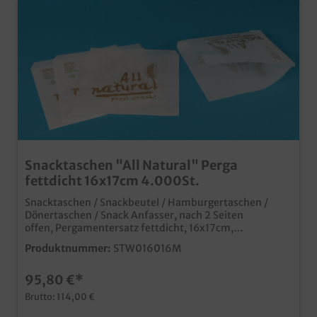
Snacktaschen "All Natural" Perga
fettdicht 16x17cm 4.000St.
Snacktaschen / Snackbeutel / Hamburgertaschen /
Dönertaschen / Snack Anfasser, nach 2 Seiten
offen, Pergamentersatz fettdicht, 16x17cm,
Neutraldruck "All Natural", 4.000 Stück in Poly, Ideal
Produktnummer:
STW016016M
für Hamburger, Döner, Teigtaschen usw. fettdichtes
Pergamentersatz Papier biologisch abbaubar moderner
95,80 €*
und frischer Neutraldruck "All Natural" ab 50.000
Stück auch individuell bedruckbar, fragen Sie einfach
Brutto: 114,00 €
unseren Kundenservice