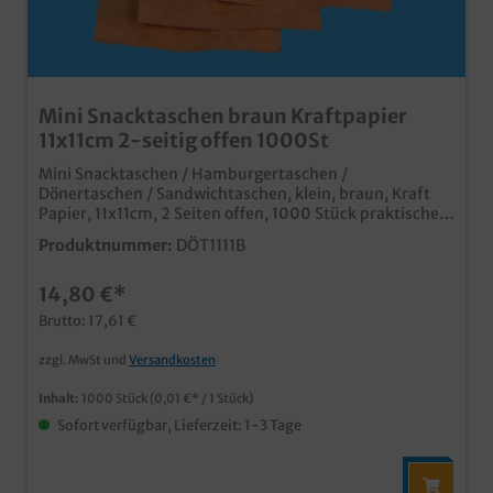
Mini Snacktaschen braun Kraftpapier
11x11cm 2-seitig offen 1000St
Mini Snacktaschen / Hamburgertaschen /
Dönertaschen / Sandwichtaschen, klein, braun, Kraft
Papier, 11x11cm, 2 Seiten offen, 1000 Stück praktische
Snacktaschen aus umweltfreundlichem Kraftpapier im
Produktnummer:
DÖT1111B
trendigen und beliebten naturbraun extra kleine
Variante für die stylische Präsentation von Fastfood,
14,80 €*
Fingerfood und Snacks ab 50.000 Stück auch
individuell bedruckbar, fragen Sie unseren
Brutto: 17,61 €
Kundenservice
zzgl. MwSt und
Versandkosten
Inhalt:
1000 Stück
(0,01 €* / 1 Stück)
Sofort verfügbar, Lieferzeit: 1-3 Tage