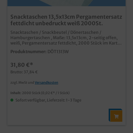
Snacktaschen 13,5x13cm Pergamentersatz
fettdicht unbedruckt weiß 2000St.
Snacktaschen / Snackbeutel / Dönertaschen /
Hamburgertaschen , Maße: 13,5x13cm, 2-seitig offen,
weiß, Pergamentersatz fettdicht, 2000 Stück im Karton
praktische Anfasshilfe für Burger, Sandwiches, Döner,
Produktnummer:
DÖT1313W
usw. aus fettdichtem Pergamentersatz Papier,
biologisch abbaubar professioneller Eindruck in Imbiss
31,80 €*
und Lieferservice auch individuell bedruckbar, fragen
Sie einfach unseren Kundenservice
Brutto: 37,84 €
zzgl. MwSt und
Versandkosten
Inhalt:
2000 Stück
(0,02 €* / 1 Stück)
Sofort verfügbar, Lieferzeit: 1-3 Tage