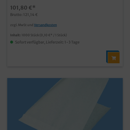
100% Papiermaterial, kann im Altpapier entsorgt
101,80 €*
werden ideal für kleine Snacks, Fingerfood,
Quarkbällchen, Pommes, gebrannte Mandeln, etc.
Brutto: 121,14 €
praktische Lösung für Gastronomie und
Lebensmittelhandel natürlich auch individuell
zzgl. MwSt und
Versandkosten
bedruckbar, fragen Sie unseren Kundenservice
Inhalt:
1000 Stück
(0,10 €* / 1 Stück)
Sofort verfügbar, Lieferzeit: 1-3 Tage