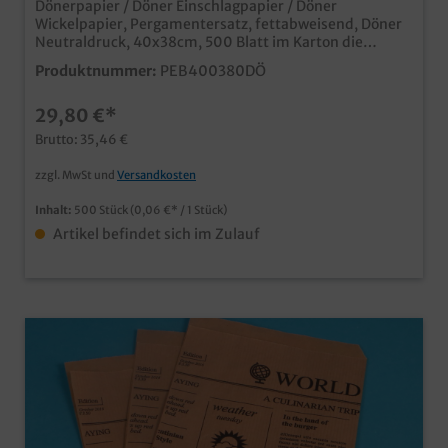
Dönerpapier / Döner Einschlagpapier / Döner
Wickelpapier, Pergamentersatz, fettabweisend, Döner
Neutraldruck, 40x38cm, 500 Blatt im Karton die
umweltfreundliche Alternative zur Alufolie fettdichter
Produktnummer:
PEB400380DÖ
Pergamentersatz moderner und ansprechender Döner
Neutraldruck praktische Spenderbox zur schnellen
29,80 €*
Entnahme Dönerpapier mit Ihrem Logo? Kein Problem,
gern erstellen wir Ihnen ein leistungsfähiges Angebot
Brutto: 35,46 €
mit Ihrem Wunschdesign, und das bereits ab 50.000
Blatt!
zzgl. MwSt und
Versandkosten
Inhalt:
500 Stück
(0,06 €* / 1 Stück)
Artikel befindet sich im Zulauf