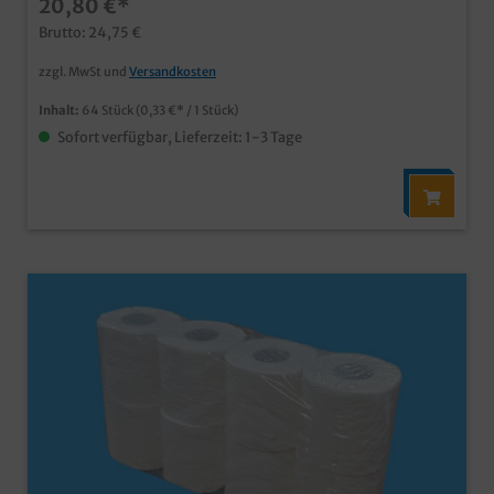
20,80 €*
PaketProfi Line, abgestimmt und optimiert für
Großverbraucher, klare unbedruckte Poly
Brutto: 24,75 €
zzgl. MwSt und
Versandkosten
Inhalt:
64 Stück
(0,33 €* / 1 Stück)
Sofort verfügbar, Lieferzeit: 1-3 Tage