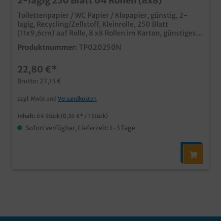
2-lagig 250 Blatt 64 Rollen (8x8)
Toilettenpapier / WC Papier / Klopapier, günstig, 2-
lagig, Recycling/Zellstoff, Kleinrolle, 250 Blatt
(11x9,6cm) auf Rolle, 8 x8 Rollen im Karton, günstiges
Toilettenpapier ideal für Hotel und Gastro sehr gute
Produktnummer:
TP020250N
Qualität für ein 2-lagiges Toilettenpapier im
praktischen Großverbraucherpack
22,80 €*
Brutto: 27,13 €
zzgl. MwSt und
Versandkosten
Inhalt:
64 Stück
(0,36 €* / 1 Stück)
Sofort verfügbar, Lieferzeit: 1-3 Tage