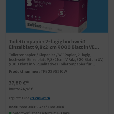
Toilettenpapier 2-lagig hochweiß
Einzelblatt 9,8x21cm 9000 Blatt in VE
(30x300)
Toilettenpapier / Klopapier / WC Papier, 2-lagig,
hochweiß, Einzelblatt 9,8x21cm, V Falz, 300 Blatt in UV,
9000 Blatt in VEqualitatives Toilettenpapier für
Einzelblattspender2-lagige Qualität in
Produktnummer:
TPE0298210W
hochweißhergestellt in Deutschlandgünstiger
Großverbraucherkarton
37,80 €*
Brutto: 44,98 €
zzgl. MwSt und
Versandkosten
Inhalt:
9000 Stück
(0,42 €* / 100 Stück)
Sofort verfügbar, Lieferzeit: 1-3 Tage