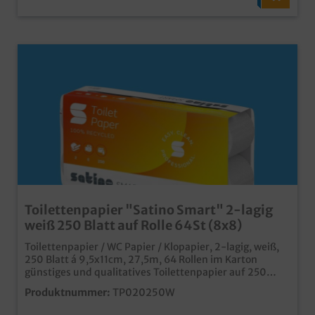
Toilettenpapier "Satino Smart" 2-lagig
weiß 250 Blatt auf Rolle 64St (8x8)
Toilettenpapier / WC Papier / Klopapier, 2-lagig, weiß,
250 Blatt á 9,5x11cm, 27,5m, 64 Rollen im Karton
günstiges und qualitatives Toilettenpapier auf 250
Blatt Haushaltsrolle 2-lagige Recycling Tissue Qualität
Produktnummer:
TP020250W
in weiß saugfähig und weichmit Zertifikaten "Blauer
Engel" und "Eco Blume"preisoptimierte