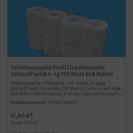
Toilettenpapier Profi Line Kleinrolle
Zellstoff weiß 4-lg 150 Blatt 8x8 Rollen
Toilettenpapier / Klopapier / WC Papier, 4-lagig,
Zellstoff, weiß, Kleinrolle, 150 Blatt (9,5x11cm) auf Rolle,
8x8 Rollen (64) im Karton, hochwertiges und dennoch
günstiges Toilettenpapier ideal für Hotel und Gastro
Produktnummer:
TP040150WPL
angenehme, saugstarke 4 Lagen weiße ansprechende
Optik günstiges Großverbraucher PaketProfi Line,
31,80 €*
abgestimmt und optimiert für Großverbraucher, klare
unbedruckte Poly
Brutto: 37,84 €