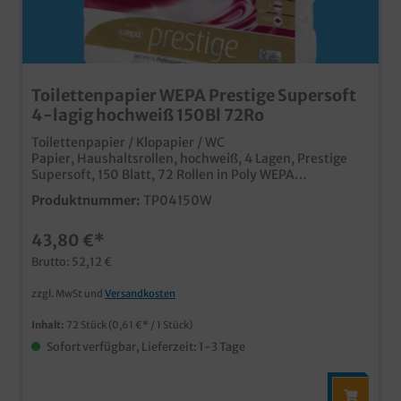
Toilettenpapier WEPA Prestige Supersoft
4-lagig hochweiß 150Bl 72Ro
Toilettenpapier / Klopapier / WC
Papier, Haushaltsrollen, hochweiß, 4 Lagen, Prestige
Supersoft, 150 Blatt, 72 Rollen in Poly WEPA
Qualitätsprodukt Made in Germany super weich und
Produktnummer:
TP04150W
saugstark 4 Lagen für ein angenehmes Gefühl Papier
aus zertifizierter Forstwirtschaft 72 Rollen Sparpaket
43,80 €*
Brutto: 52,12 €
zzgl. MwSt und
Versandkosten
Inhalt:
72 Stück
(0,61 €* / 1 Stück)
Sofort verfügbar, Lieferzeit: 1-3 Tage