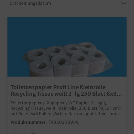
Toilettenpapier Profi Line Kleinrolle
Recycling Tissue weiß 2-lg 250 Blatt 8x8
Rollen
Toilettenpapier / Klopapier / WC Papier, 2-lagig,
Recycling Tissue, weiß, Kleinrolle, 250 Blatt (9,5x11cm)
auf Rolle, 8x8 Rollen (64) im Karton, qualitatives und
dennoch günstiges Toilettenpapier ideal für Hotel,
Produktnummer:
TP020250WPL
Gastro und Gewerbe angenehme, saugstarke 2 Lagen
weiße ansprechende Optik günstiges Großverbraucher