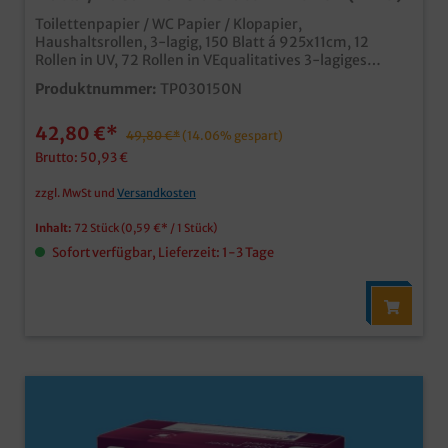
Toilettenpapier / WC Papier / Klopapier,
Haushaltsrollen, 3-lagig, 150 Blatt á 925x11cm, 12
Rollen in UV, 72 Rollen in VEqualitatives 3-lagiges
Toilettenpapiersaugstark und angenehm zur
Produktnummer:
TP030150N
HausHavanna Farbgebung als Alternative zum üblichen
weißkompakte 150 Blatt Haushaltsrollengünstiges
42,80 €*
Großverbraucherpack
49,80 €*
(14.06% gespart)
Brutto: 50,93 €
zzgl. MwSt und
Versandkosten
Inhalt:
72 Stück
(0,59 €* / 1 Stück)
Sofort verfügbar, Lieferzeit: 1-3 Tage