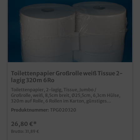
Toilettenpapier Großrolle weiß Tissue 2-
lagig 320m 6Ro
Toilettenpapier, 2-lagig, Tissue, Jumbo /
Großrolle, weiß, 8,5cm breit, Ø25,5cm, 6,3cm Hülse,
320m auf Rolle, 6 Rollen im Karton, günstiges
Toilettenpapier ideal für Hotel und Gastro 2-lagige
Produktnummer:
TPG020320
Recycling Tissue Qualität
26,80 €*
Brutto: 31,89 €