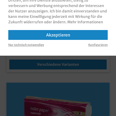
Dritten, um ihre Dienste anzubieten, stetig zu
robuster Spender aus ABS mit Sichtfenster für die
verbessern und Werbung entsprechend der Interessen
Produktnummer:
TPGSP001O
schnelle Nachfüllkontrolle für ToiPa Großrollen bis
der Nutzer anzuzeigen. Ich bin damit einverstanden und
Ø29cm in verschiedenen Farben erhältlich, ideal für
Varianten ab
74,80 €*
kann meine Einwilligung jederzeit mit Wirkung für die
den modernen Look und das Anpassen an Ihre
Zukunft widerrufen oder ändern.
Mehr Informationen
Räumlichkeiten
Brutto: 89,01 €
Akzeptieren
zzgl. MwSt und
Versandkosten
Nur technisch notwendige
Konfigurieren
Sofort verfügbar, Lieferzeit: 1-3 Tage
Verschiedene Varianten