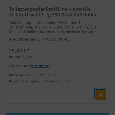
Toilettenpapier Profi Line Kleinrolle
Zellstoff weiß 3-lg 250 Blatt 8x8 Rollen
Toilettenpapier / Klopapier / WC Papier, 3-lagig,
Zellstoff, weiß, Kleinrolle, 250 Blatt (9,5x11cm) auf
Rolle, 8x8 Rollen (64) im Karton, hochwertiges und
dennoch günstiges Toilettenpapier ideal für Hotel,
Produktnummer:
TP030250WPL
Gastro und Gewerbe angenehme, saugstarke 3 Lagen
weiße ansprechende Optik günstiges Großverbraucher
25,80 €*
PaketProfi Line, abgestimmt und optimiert für
Großverbraucher, klare unbedruckte Poly
Brutto: 30,70 €
zzgl. MwSt und
Versandkosten
Inhalt:
64 Stück
(0,40 €* / 1 Stück)
Sofort verfügbar, Lieferzeit: 1-3 Tage