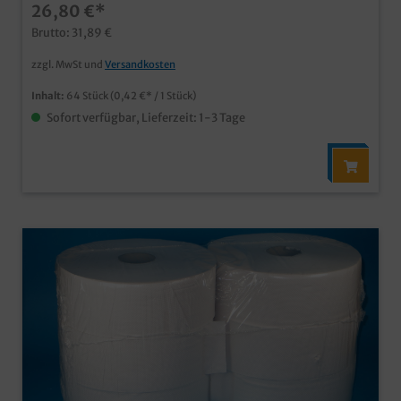
26,80 €*
Großverbraucherabpackung
Brutto: 31,89 €
zzgl. MwSt und
Versandkosten
Inhalt:
64 Stück
(0,42 €* / 1 Stück)
Sofort verfügbar, Lieferzeit: 1-3 Tage