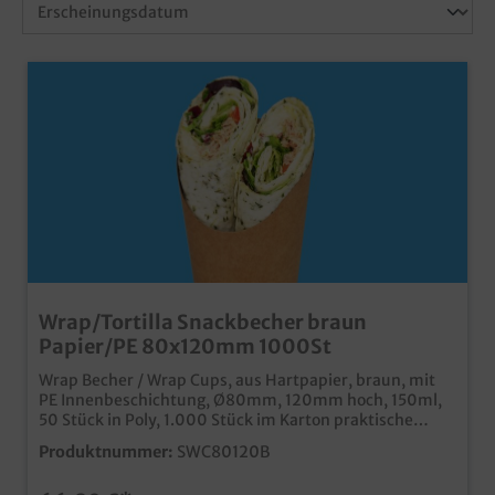
Wrap/Tortilla Snackbecher braun
Papier/PE 80x120mm 1000St
Wrap Becher / Wrap Cups, aus Hartpapier, braun, mit
PE Innenbeschichtung, Ø80mm, 120mm hoch, 150ml,
50 Stück in Poly, 1.000 Stück im Karton praktische
Verpackung für Wraps, Tortillas, Crepes, Tacos, o.ä.
Produktnummer:
SWC80120B
ideal für Verkauf und Präsentation in Imbiss, Tankshop,
Bistro, usw. modernes braun, mit PE Barriere für beste