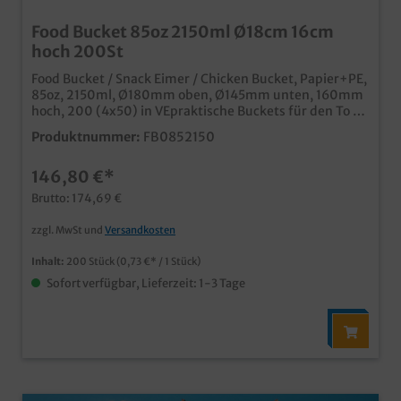
Food Bucket 85oz 2150ml Ø18cm 16cm
hoch 200St
Food Bucket / Snack Eimer / Chicken Bucket, Papier+PE,
85oz, 2150ml, Ø180mm oben, Ø145mm unten, 160mm
hoch, 200 (4x50) in VEpraktische Buckets für den To Go
oder Indoor Verkauffür verschiedene Snacks und
Produktnummer:
FB0852150
Imbissprodukte geeignetmit PE Beschichtung auch für
fettige und feuchte Snacksmit modernem
146,80 €*
Neutralmotivauch individuell bedruckbar
Brutto: 174,69 €
zzgl. MwSt und
Versandkosten
Inhalt:
200 Stück
(0,73 €* / 1 Stück)
Sofort verfügbar, Lieferzeit: 1-3 Tage