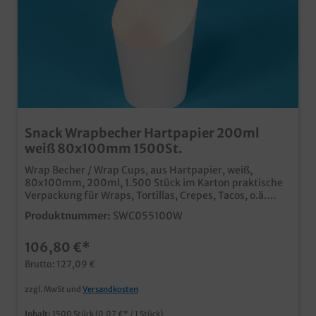
Snack Wrapbecher Hartpapier 200ml
weiß 80x100mm 1500St.
Wrap Becher / Wrap Cups, aus Hartpapier, weiß,
80x100mm, 200ml, 1.500 Stück im Karton praktische
Verpackung für Wraps, Tortillas, Crepes, Tacos, o.ä.
ideal für Verkauf und Präsentation hitzebeständig bis
Produktnummer:
SWC055100W
90 Grad stabile Qualität "Made in Germany" auch
individuell bedruckbar, fragen Sie einfach unseren
106,80 €*
Kundenservice
Brutto: 127,09 €
zzgl. MwSt und
Versandkosten
Inhalt:
1500 Stück
(0,07 €* / 1 Stück)