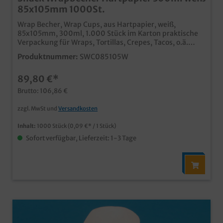
85x105mm 1000St.
Wrap Becher, Wrap Cups, aus Hartpapier, weiß,
85x105mm, 300ml, 1.000 Stück im Karton praktische
Verpackung für Wraps, Tortillas, Crepes, Tacos, o.ä.
ideal für Verkauf und Präsentation hitzebeständig bis
Produktnummer:
SWC085105W
90 Grad stabile Qualität "Made in Germany" auch
individuell bedruckbar, fragen Sie einfach unseren
89,80 €*
Kundenservice
Brutto: 106,86 €
zzgl. MwSt und
Versandkosten
Inhalt:
1000 Stück
(0,09 €* / 1 Stück)
Sofort verfügbar, Lieferzeit: 1-3 Tage