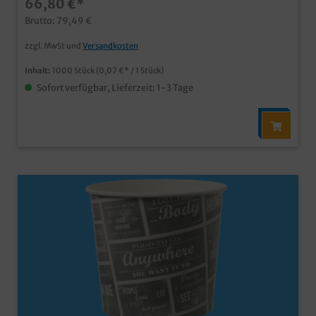
66,80 €*
FettdichtigkeitPapier aus zertifizierter Forstwirtschaft
auch individuell bedruckbar, fragen Sie einfach unseren
Brutto: 79,49 €
Kundenservice
zzgl. MwSt und
Versandkosten
Inhalt:
1000 Stück
(0,07 €* / 1 Stück)
Sofort verfügbar, Lieferzeit: 1-3 Tage