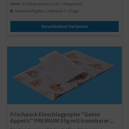
Inhalt:
12.5 Kilogramm
(6,62 €* / 1 Kilogramm)
Sofort verfügbar, Lieferzeit: 1-3 Tage
Verschiedene Varianten
Frischpack Einschlagpapier "Guten
Appetit" PREMIUM 55g mit trennbarer
Folienlage versch. Größen 12,5kg