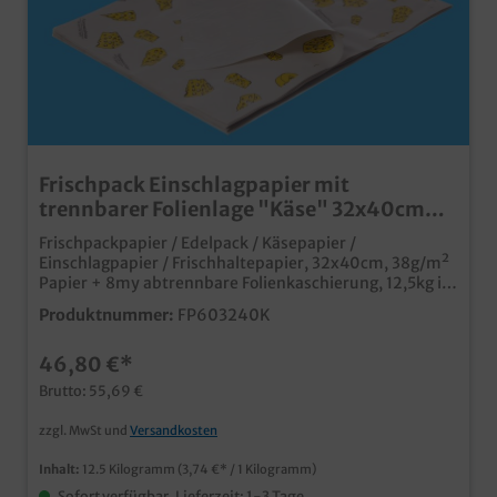
Frischpack Einschlagpapier mit
trennbarer Folienlage "Käse" 32x40cm
38g/m² 12,5kg
Frischpackpapier / Edelpack / Käsepapier /
Einschlagpapier / Frischhaltepapier, 32x40cm, 38g/m²
Papier + 8my abtrennbare Folienkaschierung, 12,5kg im
Karton (ca. 2500 Blatt)praktisches Einschlagpapier mit
Produktnummer:
FP603240K
FolienlageFolie einfach ablösbar dadurch optimale
MülltrennungIdeal zum Einschlagen von fetthaltigen
46,80 €*
oder frischebedürftigen Lebensmittelnauch individuell
bedruckbar ab 300kg
Brutto: 55,69 €
zzgl. MwSt und
Versandkosten
Inhalt:
12.5 Kilogramm
(3,74 €* / 1 Kilogramm)
Sofort verfügbar, Lieferzeit: 1-3 Tage