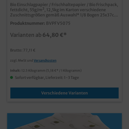
Bio Einschlagpapier / Frischhaltepapier / Bio Frischpack,
fettdicht, 55g/m², 12,5kg im Karton verschiedene
Zuschnittsgrößen gemäß Auswahl* 1/8 Bogen 25x37cm
ca. 3000 Blatt / *1/4 Bogen 37x50cm ca. 1500 Blatt /
Produktnummer:
BVPFV5075
*1/2 Bogen 50x75cm ca. 740 Blatt die nachhaltige
Alternative zum Frischpackpapier, ohne zusätzliche
Varianten ab
64,80 €*
Kunststofflage biologisch abbaubares Greaseproof
Papier in hoher Grammatur hoher KIT Faktor für
optimale Fett- und Feuchtigkeitsdichtigkeit mit
Brutto: 77,11 €
modernem Neutralmotiv "frisch verpackt" im
bekannten Ragaller Eco friendly auch individuell
zzgl. MwSt und
Versandkosten
bedruckbar, fragen Sie einfach unseren Kundenservice
Inhalt:
12.5 Kilogramm
(5,18 €* / 1 Kilogramm)
Sofort verfügbar, Lieferzeit: 1-3 Tage
Verschiedene Varianten