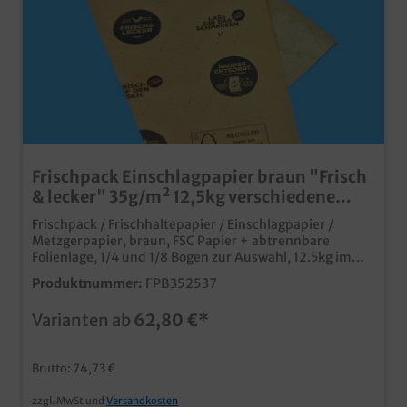
Frischpack Einschlagpapier braun "Frisch
& lecker" 35g/m² 12,5kg verschiedene
Formate
Frischpack / Frischhaltepapier / Einschlagpapier /
Metzgerpapier, braun, FSC Papier + abtrennbare
Folienlage, 1/4 und 1/8 Bogen zur Auswahl, 12.5kg im
Karton (ca. 2500 1/8 Boden, 1250 1/4 Bogen)praktisches
Produktnummer:
FPB352537
und qualitatives Einschlagpapiermit abtrennbarer
Folienlage für optimale FrischhaltefunktionPapier aus
Varianten ab
62,80 €*
zertifizierter Forstwirtschafteinfache Mülltrennung
nach Verwendungideal für Fleisch, Wurst, Käse, Fisch,
etc.individuell bedruckbar ab 300kg
Brutto: 74,73 €
zzgl. MwSt und
Versandkosten