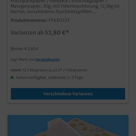
Frischpackpapier / Edelpack / Einschlagpapier /
Metzgerpapier, 55g, mit Folienkaschierung, 12,5kg im
Karton, verschiedene Zuschnittsgrößen
wählbarqualitatives und hochwertiges
Produktnummer:
FP603337
Einschlag/Frischhaltepapiermit Folienlage für optimale
Barriere- und FrischhaltefunktionFolie einfach ablösbar
Varianten ab
52,80 €*
dadurch optimale Mülltrennungmit Neutraldruck
"Guten Appetit", für verschiedene
ProduktbereicheIdeal zum Einschlagen von fetthaltigen
Brutto: 62,83 €
oder frischebedürftigen Lebensmittelnindividuell
bedruckbar ab 300kg
zzgl. MwSt und
Versandkosten
Inhalt:
12.5 Kilogramm
(4,22 €* / 1 Kilogramm)
Sofort verfügbar, Lieferzeit: 1-3 Tage
Verschiedene Varianten