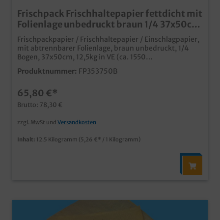
Frischpack Frischhaltepapier fettdicht mit
Folienlage unbedruckt braun 1/4 37x50cm
12,5kg
Frischpackpapier / Frischhaltepapier / Einschlagpapier,
mit abtrennbarer Folienlage, braun unbedruckt, 1/4
Bogen, 37x50cm, 12,5kg in VE (ca. 1550
Blatt)praktisches Einschlagpapier mit abtrennbarer
Produktnummer:
FP353750B
Folienlageunbedruckt braun, für vielseitige
Einsatzmöglichkeitenhöchste Frischhaltefunktion und
65,80 €*
FettdichtigkeitPapier und Folie sind für die Entsorgung
schnell trennbarideal für Fleisch, Wurstaufschnitt, Käse
Brutto: 78,30 €
oder fettige Imbiss- und Fastfood Produkteauch
individuell bedruckbar, bereits ab 300kg
zzgl. MwSt und
Versandkosten
Inhalt:
12.5 Kilogramm
(5,26 €* / 1 Kilogramm)