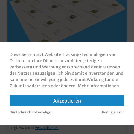
Bio Frischhalte Einschlagpapier
Diese Seite nutzt Website Tracking-Technologien von
"Natürlich" fettdicht 12,5kg versch.
Dritten, um ihre Dienste anzubieten, stetig zu
Größen
verbessern und Werbung entsprechend der Interessen
Bio Einschlagpapier / Frischhaltepapier /
der Nutzer anzuzeigen. Ich bin damit einverstanden und
Sandwichpapier / Burgerpapier, fettdicht,
kann meine Einwilligung jederzeit mit Wirkung für die
unbeschichtet, 12,5kg im Karton 1/8 Bogen 25x37,5cm
Zukunft widerrufen oder ändern.
(ca.3600 Blatt) & 1/4 Bogen 37,5x50cm (ca. 1800 Blatt)
Mehr Informationen
Produktnummer:
BEPBF2537
zur Auswahl qualitatives Einschlagpapier für Imbiss
und Lebensmittelhandel zertifiziertes Kraftpapier aus
Varianten ab
82,80 €*
Akzeptieren
nachhaltiger Forstwirtschaft, mit integrierter
Fettbarriere ohne zusätzliche Kunststofflage, dadurch
Nur technisch notwendige
auch im Altpapier entsorgbar individuell bedruckbar ab
Konfigurieren
Brutto: 98,53 €
500kg
zzgl. MwSt und
Versandkosten