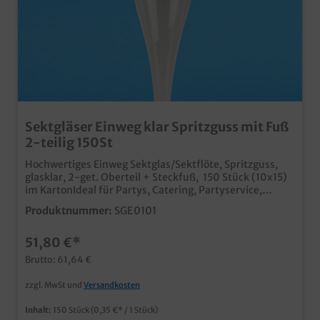
Sektgläser Einweg klar Spritzguss mit Fuß
2-teilig 150St
Hochwertiges Einweg Sektglas/Sektflöte, Spritzguss,
glasklar, 2-get. Oberteil + Steckfuß, 150 Stück (10x15)
im KartonIdeal für Partys, Catering, Partyservice,
Veranstaltungen oder EmpfängeHochwertiger PS
Produktnummer:
SGE0101
Spritzguss100ml Fassungsvermögen mit Eichstrich
51,80 €*
Brutto: 61,64 €
zzgl. MwSt und
Versandkosten
Inhalt:
150 Stück
(0,35 €* / 1 Stück)