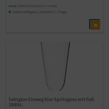
Spritzguss, 4cl ml Fassungsvermögen, 2CL Eichstrich
zusätzlich
Inhalt:
2000 Stück
(0,04 €* / 1 Stück)
Sofort verfügbar, Lieferzeit: 1-3 Tage
Sektglas Einweg klar Spritzguss mit Fuß
288St.