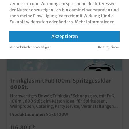
verbessern und Werbung entsprechend der Interessen
der Nutzer anzuzeigen. Ich bin damit einverstanden und
kann meine Einwilligung jederzeit mit Wirkung für die
Zukunft widerrufen oder ändern.
Mehr Informationen
Akzeptieren
Nur technisch notwendige
Konfigurieren
Trinkglas mit Fuß 100ml Spritzguss klar
600St.
Hochwertiges Einweg Trinkglas/ Schnapsglas, mit Fuß,
100ml, 600 Stück im Karton Ideal für Spirituosen,
Weinproben, Catering, Partyservice, Veranstaltungen
oder Empfänge Hochwertiger Spritzguss 100ml
Produktnummer:
SGE0100W
Fassungsvermögen, Das Trinkglas ist auch als Weinglas
verwendbar, hat aber produktionsbedingt keine
116,80 €*
geschwungene Form wie ein Original Weinglas, siehe