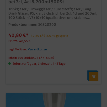
bei 2cl, 4cl & 200ml 500St
Trinkgläser / Einweggläser / Kunststoffgläser / Long
Drink Gläser, PS, klar, Eichstrich bei 2cl, 4cl und 200ml,
500 Stück in VE (10x50)qualitatives und stabiles
Einwegtrinkglasideal für Mixgetränke und
Produktnummer:
SGE20200
LongdrinksEichstriche bei 2cl und 200mlQualität Made
in Germany
40,80 €*
49,80 €*
(18.07% gespart)
Brutto: 48,55 €
zzgl. MwSt und
Versandkosten
Inhalt:
500 Stück
(0,08 €* / 1 Stück)
Sofort verfügbar, Lieferzeit: 1-3 Tage