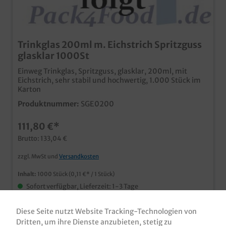
Trinkglas 200ml m. Eichstrich Spritzguss
glasklar 1000St
Einweg Trinkglas, Spritzguss, glasklar, 200ml, mit
Eichstrich, sehr stabil und hochwertig, 1.000 Stück im
Karton
Produktnummer:
SGE0200
111,80 €*
Brutto: 133,04 €
zzgl. MwSt und
Versandkosten
Inhalt:
1000 Stück
(0,11 €* / 1 Stück)
Sofort verfügbar, Lieferzeit: 1-3 Tage
Diese Seite nutzt Website Tracking-Technologien von
Dritten, um ihre Dienste anzubieten, stetig zu