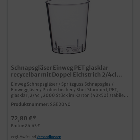
Schnapsgläser Einweg PET glasklar
recycelbar mit Doppel Eichstrich 2/4cl
2000St
Einweg Schnapsgläser / Spritzguss Schnapsglas /
Einweggläser / Probierbecher / Shot Stamperl, PET,
glasklar, 2/4cl, 2000 Stück im Karton (40x50) stabile
Einweggläser für den Ausschank, auf Messen, im
Produktnummer:
SGE2040
Catering, etc. 2 Eichstriche bei 2cl und 4cl bruchfestes
und glasklares Spritzguss Material auch individuell
72,80 €*
bedruckbar Hochwertiges und praktisches Einweg
Schnapsglas, "Doppelter" , Ideal für Catering,
Brutto: 86,63 €
Partyservice, Veranstaltungen oder Empfänge, Optimal
auch für Diskotheken (Shots, usw.), Hochwertiger
zzgl. MwSt und
Versandkosten