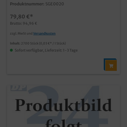
Stück im Karton (54x50) Ideal für Partys, Catering,
Produktnummer:
SGE0020
Veranstaltungen oder Empfänge, Optimal auch für
Diskotheken (Shots, usw.) Hochwertiger Spritzguss /
79,80 €*
Hartplastik, bruchfest und glasähnlichmit SUP
Kennzeichnung recycelbar, entsorgbar über gelben
Brutto: 94,96 €
Sack / gelbe Tonne
zzgl. MwSt und
Versandkosten
Inhalt:
2700 Stück
(0,03 €* / 1 Stück)
Sofort verfügbar, Lieferzeit: 1-3 Tage