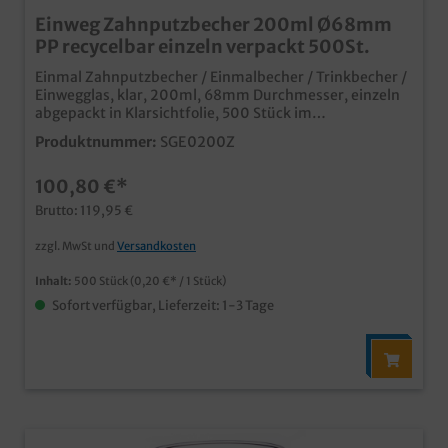
Einweg Zahnputzbecher 200ml Ø68mm
PP recycelbar einzeln verpackt 500St.
Einmal Zahnputzbecher / Einmalbecher / Trinkbecher /
Einwegglas, klar, 200ml, 68mm Durchmesser, einzeln
abgepackt in Klarsichtfolie, 500 Stück im
Karton, praktischer und stabiler
Produktnummer:
SGE0200Z
Einwegbecherhygienisch einzeln abgepacktbruchfester
Kunststoff (PP) optimal für den Einsatz in Hotels,
100,80 €*
Pensionen oder Zahnarztpraxennach dem Einsatz über
die gelbe Tonne recycelbar
Brutto: 119,95 €
zzgl. MwSt und
Versandkosten
Inhalt:
500 Stück
(0,20 €* / 1 Stück)
Sofort verfügbar, Lieferzeit: 1-3 Tage