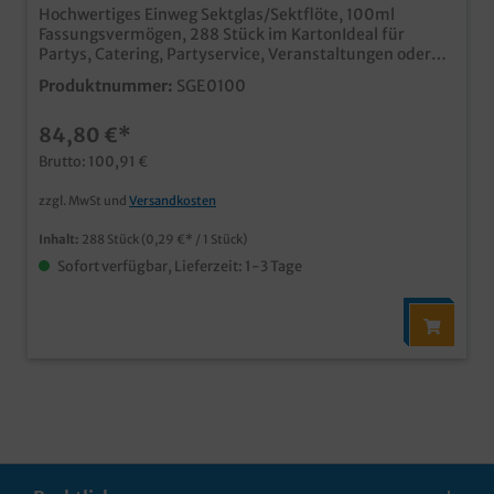
Hochwertiges Einweg Sektglas/Sektflöte, 100ml
Fassungsvermögen, 288 Stück im KartonIdeal für
Partys, Catering, Partyservice, Veranstaltungen oder
Empfänge,Hochwertiger und bruchfester Spritzguss2-
Produktnummer:
SGE0100
geteilte Ausführung mit Steckfuß
84,80 €*
Brutto: 100,91 €
zzgl. MwSt und
Versandkosten
Inhalt:
288 Stück
(0,29 €* / 1 Stück)
Sofort verfügbar, Lieferzeit: 1-3 Tage