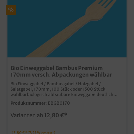
%
Bio Einweggabel Bambus Premium
170mm versch. Abpackungen wählbar
Bio Einweggabel / Bambusgabel / Holzgabel /
Salatgabel, 170mm, 100 Stück oder 1500 Stück
wählbarbiologisch abbaubare Einweggabeldeutlich
angenehmeres Mundgefühl als herkömmliche
Produktnummer:
EBGB0170
Holzgabelnextrastarke Haptik
Varianten ab
12,80 €*
13,80 €*
(7.25% gespart)