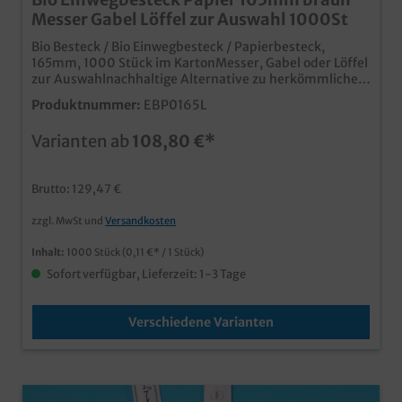
Messer Gabel Löffel zur Auswahl 1000St
Bio Besteck / Bio Einwegbesteck / Papierbesteck,
165mm, 1000 Stück im KartonMesser, Gabel oder Löffel
zur Auswahlnachhaltige Alternative zu herkömmlichem
Einwegbesteck aus Plastikextra stabilkunststofffreie
Produktnummer:
EBP0165L
Beschichtung für angenehmes MundgefühlSUPD
konform (Einwegkunststoff Verordnung), darf als
Varianten ab
108,80 €*
Einwegbesteck weiterhin verwendet werden
Brutto: 129,47 €
zzgl. MwSt und
Versandkosten
Inhalt:
1000 Stück
(0,11 €* / 1 Stück)
Sofort verfügbar, Lieferzeit: 1-3 Tage
Verschiedene Varianten