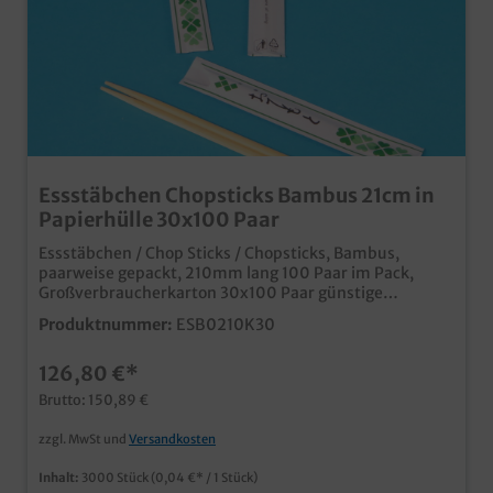
Essstäbchen Chopsticks Bambus 21cm in
Papierhülle 30x100 Paar
Essstäbchen / Chop Sticks / Chopsticks, Bambus,
paarweise gepackt, 210mm lang 100 Paar im Pack,
Großverbraucherkarton 30x100 Paar günstige
Großverbrauchereinheit für asiatische
Produktnummer:
ESB0210K30
Imbissbetriebe und Bistros umweltfreundlich aus
Bambusholz in Papierhülle Die Hülle kann auch
126,80 €*
individuell bedruckt werden, fragen Sie einfach
unseren Kundenservice
Brutto: 150,89 €
zzgl. MwSt und
Versandkosten
Inhalt:
3000 Stück
(0,04 €* / 1 Stück)