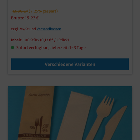
13,80 €*
(7.25% gespart)
Brutto: 15,23 €
zzgl. MwSt und
Versandkosten
Inhalt:
100 Stück
(0,13 €* / 1 Stück)
Sofort verfügbar, Lieferzeit: 1-3 Tage
Verschiedene Varianten