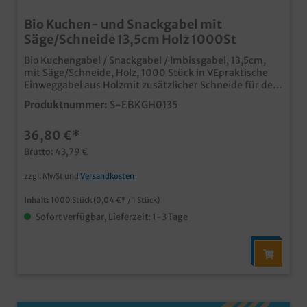
Bio Kuchen- und Snackgabel mit
Säge/Schneide 13,5cm Holz 1000St
Bio Kuchengabel / Snackgabel / Imbissgabel, 13,5cm,
mit Säge/Schneide, Holz, 1000 Stück in VEpraktische
Einweggabel aus Holzmit zusätzlicher Schneide für den
Snack- und Imbissbereichideal für Kuchen,
Produktnummer:
S-EBKGH0135
Imbissprodukte, Snacks, etc.nachhaltige Einwegbesteck
Lösung
36,80 €*
Brutto: 43,79 €
zzgl. MwSt und
Versandkosten
Inhalt:
1000 Stück
(0,04 €* / 1 Stück)
Sofort verfügbar, Lieferzeit: 1-3 Tage