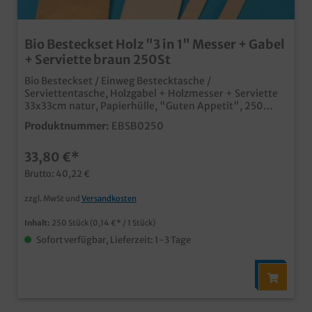
Bio Besteckset Holz "3 in 1" Messer + Gabel
+ Serviette braun 250St
Bio Besteckset / Einweg Bestecktasche /
Serviettentasche, Holzgabel + Holzmesser + Serviette
33x33cm natur, Papierhülle, "Guten Appetit", 250
Stück in VEPraktisches und hygienisches Einweg
Produktnummer:
EBSB0250
BestecksetMesser und Gabel aus Birkenholz, schnell
nachwachsendAlternative zum verbotenen Plastik
33,80 €*
EinwegbesteckIn umweltfreundlicher
PapierhülleIndividuell bedruckbar
Brutto: 40,22 €
zzgl. MwSt und
Versandkosten
Inhalt:
250 Stück
(0,14 €* / 1 Stück)
Sofort verfügbar, Lieferzeit: 1-3 Tage