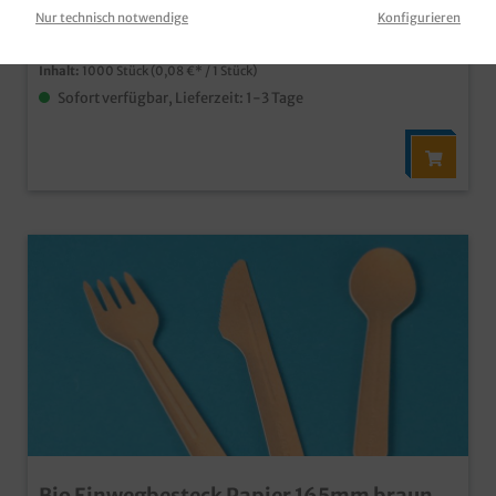
Nur technisch notwendige
Konfigurieren
zzgl. MwSt und
Versandkosten
Inhalt:
1000 Stück
(0,08 €* / 1 Stück)
Sofort verfügbar, Lieferzeit: 1-3 Tage
Bio Einwegbesteck Papier 165mm braun