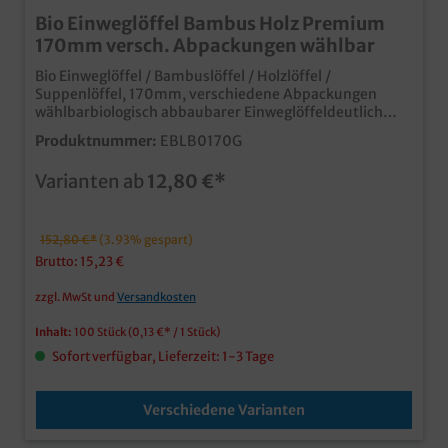
Bio Einweglöffel Bambus Holz Premium
170mm versch. Abpackungen wählbar
Bio Einweglöffel / Bambuslöffel / Holzlöffel /
Suppenlöffel, 170mm, verschiedene Abpackungen
wählbarbiologisch abbaubarer Einweglöffeldeutlich
angenehmeres Mundgefühl als herkömmliche
Produktnummer:
EBLB0170G
Holzlöffelextrastarke Haptik
Varianten ab
12,80 €*
152,80 €*
(3.93% gespart)
Brutto: 15,23 €
zzgl. MwSt und
Versandkosten
Inhalt:
100 Stück
(0,13 €* / 1 Stück)
Sofort verfügbar, Lieferzeit: 1-3 Tage
Verschiedene Varianten