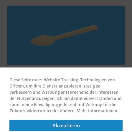
Bio Kaffeelöffel aus Papier 115mm braun
Diese Seite nutzt Website Tracking-Technologien von
1000St
Dritten, um ihre Dienste anzubieten, stetig zu
Bio Kaffeelöffel / Teelöffel / Dessertlöffel / Eislöffel aus
verbessern und Werbung entsprechend der Interessen
Papier, 115mm lang, 1000 Stück im Kartonnachhaltige
der Nutzer anzuzeigen. Ich bin damit einverstanden und
Alternative zum Einweg Kunststoffbesteckstabile und
kann meine Einwilligung jederzeit mit Wirkung für die
günstige Einweglösungbiologisch abbaubar und SUPD
Produktnummer:
KLP0115B
Zukunft widerrufen oder ändern.
Mehr Informationen
konformfür verschiedene Bereiche in Gastronomie,
Imbiss und Catering nutzbar
82,80 €*
Akzeptieren
Brutto: 98,53 €