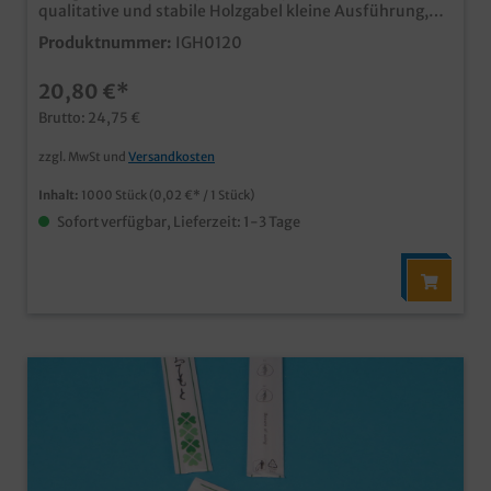
qualitative und stabile Holzgabel kleine Ausführung,
ideal für Salate und Snacks umweltfreundliches
Produktnummer:
IGH0120
Produkt in Gastronomie, Streetfood und Catering aus
schnell nachwachsendem, heimischen Birkenholz
20,80 €*
Brutto: 24,75 €
zzgl. MwSt und
Versandkosten
Inhalt:
1000 Stück
(0,02 €* / 1 Stück)
Sofort verfügbar, Lieferzeit: 1-3 Tage