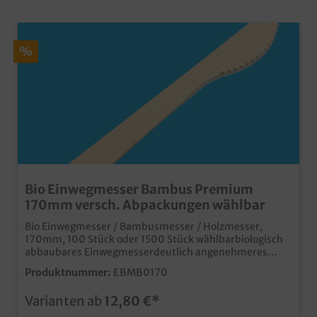
%
Bio Einwegmesser Bambus Premium
170mm versch. Abpackungen wählbar
Bio Einwegmesser / Bambusmesser / Holzmesser,
170mm, 100 Stück oder 1500 Stück wählbarbiologisch
abbaubares Einwegmesserdeutlich angenehmeres
Mundgefühl als herkömmliche Holzmesserextrastarke
Produktnummer:
EBMB0170
Haptik
Varianten ab
12,80 €*