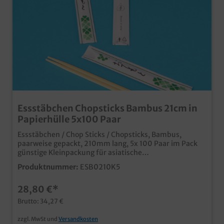
Essstäbchen Chopsticks Bambus 21cm in
Papierhülle 5x100 Paar
Essstäbchen / Chop Sticks / Chopsticks, Bambus,
paarweise gepackt, 210mm lang, 5x 100 Paar im Pack
günstige Kleinpackung für asiatische
Imbissbetriebe und Bistros umweltfreundlich aus
Produktnummer:
ESB0210K5
Bambusholz in Papierhülle Die Hülle kann auch
individuell bedruckt werden, fragen Sie einfach
28,80 €*
unseren Kundenservice
Brutto: 34,27 €
zzgl. MwSt und
Versandkosten