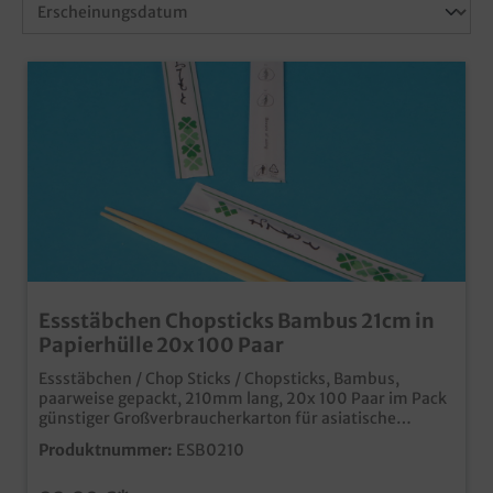
Essstäbchen Chopsticks Bambus 21cm in
Papierhülle 20x 100 Paar
Essstäbchen / Chop Sticks / Chopsticks, Bambus,
paarweise gepackt, 210mm lang, 20x 100 Paar im Pack
günstiger Großverbraucherkarton für asiatische
Imbissbetriebe und Bistros umweltfreundlich aus
Produktnummer:
ESB0210
Bambusholz in Papierhülle Die Hülle kann auch
individuell bedruckt werden, fragen Sie einfach