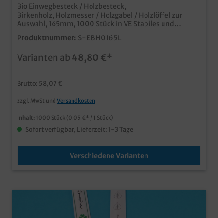
Bio Einwegbesteck / Holzbesteck,
Birkenholz, Holzmesser / Holzgabel / Holzlöffel zur
Auswahl, 165mm, 1000 Stück in VE Stabiles und
umweltfreundliches Einwegbesteck aus 100%
Produktnummer:
S-EBH0165L
Biomaterial (Holz) ideal für dem nachhaltigen Einsatz in
Gastronomie und Catering
Varianten ab
48,80 €*
Brutto: 58,07 €
zzgl. MwSt und
Versandkosten
Inhalt:
1000 Stück
(0,05 €* / 1 Stück)
Sofort verfügbar, Lieferzeit: 1-3 Tage
Verschiedene Varianten