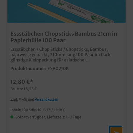
Essstäbchen Chopsticks Bambus 21cm in
Papierhülle 100 Paar
Essstäbchen / Chop Sticks / Chopsticks, Bambus,
paarweise gepackt, 210mm lang 100 Paar im Pack
günstige Kleinpackung für asiatische
Imbissbetriebe und Bistros umweltfreundlich aus
Produktnummer:
ESB0210K
Bambusholz in Papierhülle Die Hülle kann auch
individuell bedruckt werden, fragen Sie einfach
12,80 €*
unseren Kundenservice
Brutto: 15,23 €
zzgl. MwSt und
Versandkosten
Inhalt:
100 Stück
(0,13 €* / 1 Stück)
Sofort verfügbar, Lieferzeit: 1-3 Tage