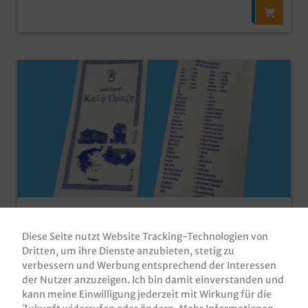
Tissue Servietten mit Motiv "Ich lerne
Griechisch" 40x40cm 1/8 Falz 2-lagig
Diese Seite nutzt Website Tracking-Technologien von
1000St
Dritten, um ihre Dienste anzubieten, stetig zu
Tissue Servietten / Zellstoff Motivservietten, "Ich lerne
verbessern und Werbung entsprechend der Interessen
Griechisch", 1-farbig, 40x40cm, 2-lagig, 1/8 Falz (auf
der Nutzer anzuzeigen. Ich bin damit einverstanden und
20x10cm), 1000 Stück im Karton (4x250 in Poly)
kann meine Einwilligung jederzeit mit Wirkung für die
qualitative und günstige Einmalserviettegroßes Maß in
Produktnummer:
MS404002GR
40x40cm, in 1/8 gefaltet auf 20x10cmbeliebtes