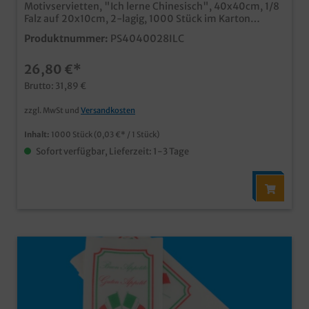
Motivservietten, "Ich lerne Chinesisch", 40x40cm, 1/8
Falz auf 20x10cm, 2-lagig, 1000 Stück im Karton
(8x125)qualitative Servietten aus saugfähigem
Produktnummer:
PS4040028ILC
Zellstoffangenehm weiches Mundgefühlmit modernem
Neutralmotiv, ideal für chinesische Restaurants und
26,80 €*
Imbissbetriebeim praktischen Großverbraucherkarton
mit 8x125 Servietten
Brutto: 31,89 €
zzgl. MwSt und
Versandkosten
Inhalt:
1000 Stück
(0,03 €* / 1 Stück)
Sofort verfügbar, Lieferzeit: 1-3 Tage