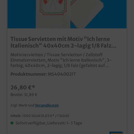
Tissue Servietten mit Motiv "Ich lerne
Italienisch" 40x40cm 2-lagig 1/8 Falz
1000St
Motivservietten / Tissue Servietten / Zellstoff
EInmalservietten, Motiv "Ich lerne Italienisch", 3-
farbig, 40x40cm, 2-lagig, 1/8 Falz (gefaltet auf
20x10cm), 1000 Stück im Karton (4x250 Stück in Poly)
Produktnummer:
MS404002IT
saugstarke Tissue Qualität, angenehm zum Mund
hochwertiger mehrfarbiger Neutraldruck ideal für
26,80 €*
italienische Restaurants, Pizzeria, Bistros und
Lieferservice
Brutto: 31,89 €
zzgl. MwSt und
Versandkosten
Inhalt:
1000 Stück
(0,03 €* / 1 Stück)
Sofort verfügbar, Lieferzeit: 1-3 Tage