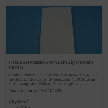
Tissue Servietten 40x40cm 2lg 1/8 weiß
1500St
Tissue Serviette / Zellstoff Serviette, 40x40cm, 1/8 Falz
(gefaltet auf 20x20cm), 2-lagig, weiß, 1500 Stück im
Karton saugstarke Zellstoff Serviette günstige
zweilagige 40x40cm Serviette ideal für Restaurants,
Produktnummer:
PS4040028W
Bars, Bistros und Hotels
60,80 €*
Brutto: 72,35 €