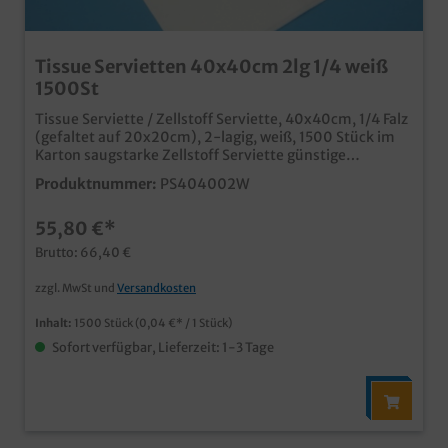
Tissue Servietten 40x40cm 2lg 1/4 weiß
1500St
Tissue Serviette / Zellstoff Serviette, 40x40cm, 1/4 Falz
(gefaltet auf 20x20cm), 2-lagig, weiß, 1500 Stück im
Karton saugstarke Zellstoff Serviette günstige
zweilagige 40x40cm Serviette ideal für Restaurants,
Produktnummer:
PS404002W
Bars, Bistros und Hotels
55,80 €*
Brutto: 66,40 €
zzgl. MwSt und
Versandkosten
Inhalt:
1500 Stück
(0,04 €* / 1 Stück)
Sofort verfügbar, Lieferzeit: 1-3 Tage