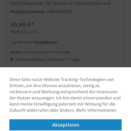
Nachfüllspender, 50 Spender in VEpraktischer und
günstiger Hygienebeutel aus Kunststoffin der
Produktnummer:
HBH080625
praktischen Spenderbox á 30Stückals Nachfüllspender
oder auch separat verwendbargünstige
20,80 €*
Großverbrauchereinheit
Brutto: 24,75 €
zzgl. MwSt und
Versandkosten
Inhalt:
1500 Stück
(0,42 €* / 30 Stück)
Sofort verfügbar, Lieferzeit: 1-3 Tage
Diese Seite nutzt Website Tracking-Technologien von
Dritten, um ihre Dienste anzubieten, stetig zu
verbessern und Werbung entsprechend der Interessen
der Nutzer anzuzeigen. Ich bin damit einverstanden und
kann meine Einwilligung jederzeit mit Wirkung für die
Zukunft widerrufen oder ändern.
Mehr Informationen
Akzeptieren