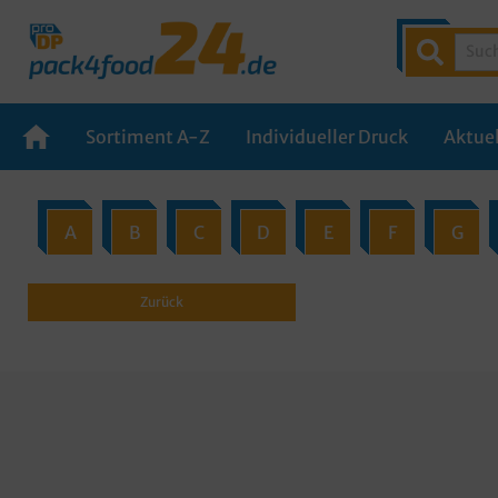
Sortiment A-Z
Individueller Druck
Aktuel
A
B
C
D
E
F
G
Zurück