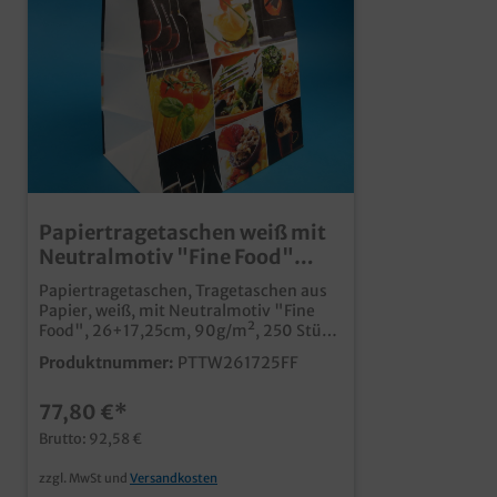
Papiertragetaschen weiß mit
Neutralmotiv "Fine Food"
26+17x25cm 250St
Papiertragetaschen, Tragetaschen aus
Papier, weiß, mit Neutralmotiv "Fine
Food", 26+17,25cm, 90g/m², 250 Stück
im Karton umweltfreundliche
Produktnummer:
PTTW261725FF
Tragetasche aus Papier modernes
Neutralmotiv ideal für den Take away
77,80 €*
Verkauf von Sushi, Feinkost und vielen
weiteren hochwertigen Snackprodukten
Brutto: 92,58 €
stabiles Kraftpapier mit 90g/m² Sie
möchten Ihre Tragetasche individuell
zzgl. MwSt und
Versandkosten
bedrucken lassen? Senden Sie uns