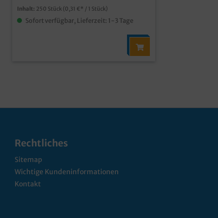
einfach eine Druckanfrage.
Inhalt:
250 Stück
(0,31 €* / 1 Stück)
Sofort verfügbar, Lieferzeit: 1-3 Tage
Rechtliches
Sitemap
Wichtige Kundeninformationen
Kontakt