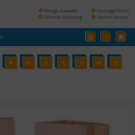
Riesige Auswahl
Günstige Preise
Schnelle Lieferung
Starker Service
en
P
R
S
T
V
W
Z