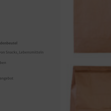
odenbeutel
von Snacks, Lebensmitteln
eben
angebot