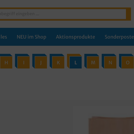
les
NEU im Shop
Aktionsprodukte
Sonderpost
H
I
J
K
L
M
N
O