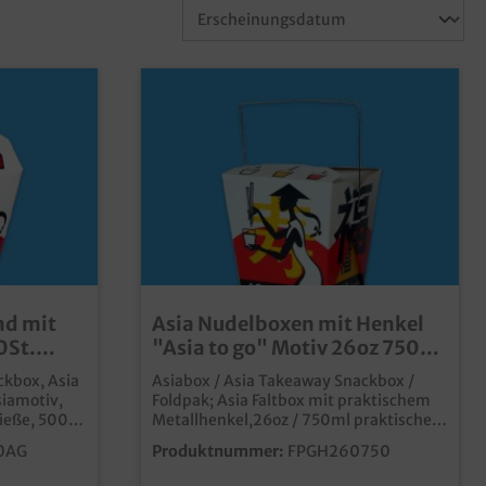
nd mit
Asia Nudelboxen mit Henkel
0St.
"Asia to go" Motiv 26oz 750ml
ar
500St
ckbox, Asia
Asiabox / Asia Takeaway Snackbox /
iamotiv,
Foldpak; Asia Faltbox mit praktischem
ließe, 500
Metallhenkel,26oz / 750ml praktische
Snackbox für das Asia Take away
0AG
Produktnummer:
FPGH260750
way
Geschäft Modernes Asia Neutralmotiv
 Konkurrenz
aus stabilem beschichtetem Papier,