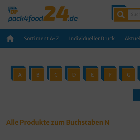
Sortiment A-Z
Individueller Druck
Aktuel
A
B
C
D
E
F
G
Alle Produkte zum Buchstaben N