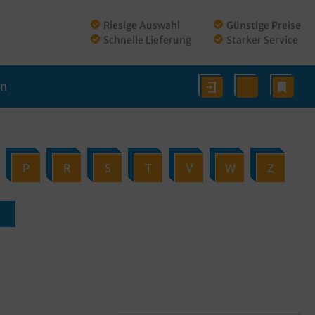
Riesige Auswahl
Günstige Preise
Schnelle Lieferung
Starker Service
en
P
R
S
T
V
W
Z