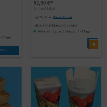
*
82,80 €*
fettdicht und geschmacksneutralideal
für Nudeln, Reis, Frühlingsrollen, usw.
Brutto: 98,53 €
schon ab 50.000 Stück mit Ihrem
individuellen Motiv bedruckbar
zzgl. MwSt und
Versandkosten
hte usw.
 Ihrem
Inhalt:
500 Stück
(0,17 €* / 1 Stück)
go oder
Sofort verfügbar, Lieferzeit: 1-3 Tage
1-3 Tage
nten