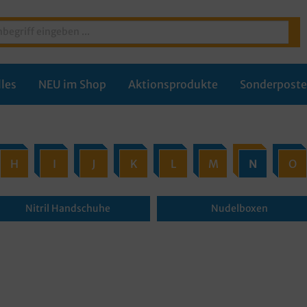
les
NEU im Shop
Aktionsprodukte
Sonderpost
H
I
J
K
L
M
N
O
Nitril Handschuhe
Nudelboxen