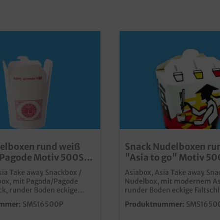
elboxen rund weiß
Snack Nudelboxen ru
 Pagode Motiv 500St
"Asia to go" Motiv 50
Größen wählbar
versch. Größen wählb
sia Take away Snackbox /
Asiabox, Asia Take away Sna
box, mit Pagoda/Pagode
Nudelbox, mit modernem As
k, runder Boden eckige
runder Boden eckige Faltsch
e, 500 Stück im Karton
Stück im Karton Heben Sie Ihren
mmer:
SMS16500P
Produktnummer:
SMS1650
hren Lieferdienst oder Ihr
Lieferdienst oder Ihr Take a
eschäft von der Masse der
Geschäft von der Masse der