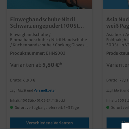
Einweghandschuhe Nitril
Asia Nud
Schwarz ungepudert 100St
weiß Pag
versch. Größen
versch. 
Einweghandschuhe /
Asiabox / A
Einmalhandschuhe / Nitril Handschuhe
Foldpak; As
/ Küchenhandschuhe / Cooking Gloves,
500St. in 
schwarz, ungepudert, 1x 100St
zur Auswahl moderne Snackbox für 
Produktnummer:
EHNS003
Produktnu
(Spender) qualitative
Asia Take away G
Einweghandschuhe aus Nitril gute
beschichtet
Varianten ab
5,80 €*
Variante
Passform und optimales Tastgefühl für
geschmacks
den Umgang mit fettigen Lebensmitteln
Henkel für 
geeignet beständig gegen Chemikalien
Geschäft mit typischem und beliebtem
Brutto: 6,90 €
Brutto: 77,11
für Allergiker geeignet
Asia Motiv schon ab 50.000 Stück auch
mit Ihrem i
zzgl. MwSt und
Versandkosten
zzgl. MwSt un
bedruckbar
Inhalt:
100 Stück
(0,06 €* / 1 Stück)
Inhalt:
500 St
Sofort verfügbar, Lieferzeit: 1-3 Tage
Sofort ver
Verschiedene Varianten
Ver