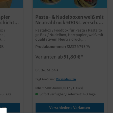
apier
Pasta- & Nudelboxen weiß mit
schichtet
Neutraldruck 500St. versch.
. Größen
Größen
ox /
Pastabox / Foodbox für Pasta / Pasta to
se ,
go Box / Nudelbox, Hartpapier, weiß mit
A
qualitativem Neutraldruck,
verschieden
verschiedene Größen gemäß Auswahl
0B
Produktnummer:
SMS26753PA
l
praktische und beliebte Foodboxen für
0ml
Pasta und Nudelgerichte in Foodcourt,
*
Varianten ab
51,80 €*
00ml
Streetfood oder Lieferservice.
000ml
praktische und moderne Foodbox für
den Verkauf von Nudeln, Pasta, usw.
Brutto: 61,64 €
 Hartpapier
Innenseite PE beschichtet für optimale
sbiologisch
Dichtigkeit bei soßenhaltigen Gerichten
zzgl. MwSt und
Versandkosten
PLA
qualitatives und hochwertiges
Fett-
Neutralmotiv in 2 typischen Größen
Inhalt:
500 Stück
(0,10 €* / 1 Stück)
und
bestellbar (16oz/500ml & 26oz/750ml)
ptimal für
auch in Ihrem Wunschdesign
1-3 Tage
Sofort verfügbar, Lieferzeit: 1-3 Tage
acks, usw.
bedruckbar, fragen Sie einfach unseren
alen Bio
Kundenservice
nten
Verschiedene Varianten