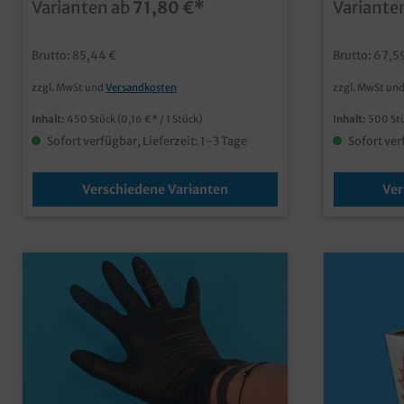
Varianten ab
71,80 €*
Variante
Snackbox aus Hartpapier für das Asia
Konkurrenz ab. Hochwertige
Takeaway Geschäft ansprechendes Asia
aus Hartpap
Neutralmotiv fettdicht und
Faltverschluss Fettd
Brutto: 85,44 €
Brutto: 67,5
lebensmittelechtideal für Nudeln,
Lebensmittelecht Perfek
Reisgerichte, Frühlingsrollen, etc. mit
Fingerfood,
zzgl. MwSt und
Versandkosten
zzgl. MwSt un
eigenem Motiv bereits ab einer Auflage
bereits ab 
von 50.000 Stück
individuell
Inhalt:
450 Stück
(0,16 €* / 1 Stück)
Inhalt:
500 St
Motiv erhäl
Sofort verfügbar, Lieferzeit: 1-3 Tage
Sofort ver
Verschiedene Varianten
Ver