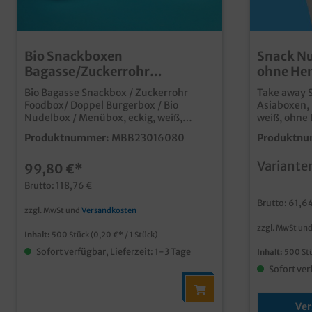
Bio Snackboxen
Snack Nu
Bagasse/Zuckerrohr
ohne Hen
244x162x72mm weiß 500St
versch. 
Bio Bagasse Snackbox / Zuckerrohr
Take away 
Foodbox/ Doppel Burgerbox / Bio
Asiaboxen,
Nudelbox / Menübox, eckig, weiß,
weiß, ohne 
ungeteilt, mit anhängendem Deckel,
beschichtet
Produktnummer:
MBB23016080
Produktnu
244x162x72mm, ca. 900ml, 500 Stück
verschiede
im Karton stabile und
16oz/500ml
Variante
99,80 €*
umweltfreundliche Snackbox aus
Heben Sie I
Bagasse/Zuckerrohr aus
Essen zum 
Brutto: 118,76 €
nachwachsenden Rohstoffen und
der Konkurrenz ab.
Brutto: 61,6
kompostierbar ideal für Snacks,
Snackbox a
zzgl. MwSt und
Versandkosten
Fingerfood, Fast Food, usw. fett- und
eckiger Falt Vers
zzgl. MwSt un
feuchtigkeitsresistent mikrowellenfest
Lebensmitte
Inhalt:
500 Stück
(0,20 €* / 1 Stück)
nachhaltige Alternative zu
Fingerfood,
Sofort verfügbar, Lieferzeit: 1-3 Tage
Inhalt:
500 St
herkömmlichen Styroporboxen
Pommes, usw. auch in
Wunschmoti
Sofort ver
einfach un
Ver