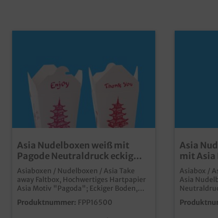
Asia Nudelboxen weiß mit
Asia Nud
Pagode Neutraldruck eckig
mit Asia
450St. versch. Größen
versch. 
Asiaboxen / Nudelboxen / Asia Take
Asiabox / A
away Faltbox, Hochwertiges Hartpapier
Asia Nudel
Asia Motiv "Pagoda"; Eckiger Boden,
Neutraldruc
Eckige Faltschließe (wie Foldpak), 450
Faltschließ
Produktnummer:
FPP16500
Produktnu
Stück im Karton16oz/500ml &
Heben Sie I
26oz/750ml zur Auswahl praktische
Take away G