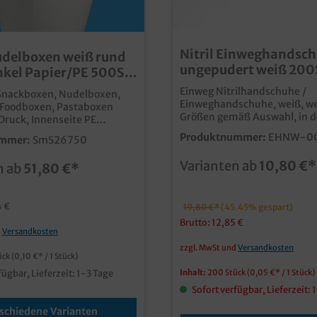
Nitril Einweghandsc
delboxen weiß rund
ungepudert weiß 200
kel Papier/PE 500St
versch. Größen
Größen
Einweg Nitrilhandschuhe /
Snackboxen, Nudelboxen,
Einweghandschuhe, weiß, we
 Foodboxen, Pastaboxen
Größen gemäß Auswahl, in der
Druck, Innenseite PE
praktischen Spenderbox á 2
, 500Stück im Karton,
Produktnummer:
EHNW-0
mmer:
SmS26750
(S+M) 100St (L+XL) gepr. Nach
ne Größen gemäß Auswahl
90/128/EWG, unsteriles
; 26oz/750ml zur Auswahl
Varianten ab
10,80 €*
n ab
51,80 €*
Medizinprodukt in Überein
hren Lieferdienst oder Ihr
mit EN 455 speziell für den Umgang mit
Mitnehmen von der Masse
fettigen Lebensmitteln stabiler, stich-
 Hochwertige
und reißfester als ein Latex-
4 €
19,80 €*
(45.45% gespart)
us Hartpapier Runder Boden,
Vinylprodukt ideal für Menschen mit
chluss Fettdicht &
Brutto: 12,85 €
Latex Allergie kein Puderstaub da
d
Versandkosten
lecht Perfekt für Nudeln,
ungepudert
 Döner, asiatische Gerichte,
zzgl. MwSt und
Versandkosten
ück
(0,10 €* / 1 Stück)
 Ihrem
v bedruckbar, fragen Sie
Inhalt:
200 Stück
(0,05 €* / 1 Stück)
fügbar, Lieferzeit: 1-3 Tage
seren Kundenservice
Sofort verfügbar, Lieferzeit: 
schiedene Varianten