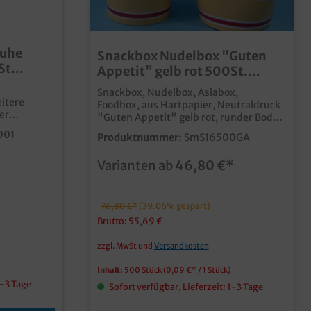
huhe
Snackbox Nudelbox "Guten
St
Appetit" gelb rot 500St.
versch. Größen
Snackbox, Nudelbox, Asiabox,
itere
Foodbox, aus Hartpapier, Neutraldruck
"Guten Appetit" gelb rot, runder Boden
00 Stück
eckige Faltschließe, 500 Stück im
001
Produktnummer:
SmS16500GA
Karton, verschiedene Größen gemäß
Auswahl Heben Sie Ihren Lieferdienst
Varianten ab
46,80 €*
stimmung
oder Ihr Essen zum Mitnehmen von der
Masse der Konkurrenz ab. Hochwertige
Snackbox aus Hartpapier Runder Boden,
 oder
eckiger Falt Verschluss Fettdicht &
76,80 €*
(39.06% gespart)
Lebensmittelecht Perfekt für Nudeln,
Brutto: 55,69 €
Fingerfood, Döner, asiatische Gerichte
usw. auch in Ihrem Wunschmotiv
zzgl. MwSt und
Versandkosten
bedruckbar, fragen Sie einfachn
unseren Kundenservice
Inhalt:
500 Stück
(0,09 €* / 1 Stück)
1-3 Tage
Sofort verfügbar, Lieferzeit: 1-3 Tage