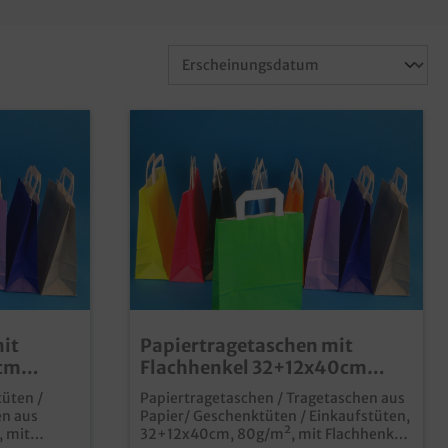
it
Papiertragetaschen mit
2cm
Flachhenkel 32+12x40cm
iedene
80g/m² 250St verschiedene
tüten /
Papiertragetaschen / Tragetaschen aus
Farben zur Auswahl
en aus
Papier/ Geschenktüten / Einkaufstüten,
, mit
32+12x40cm, 80g/m², mit Flachhenkel,