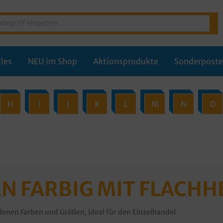
les
NEU im Shop
Aktionsprodukte
Sonderpost
H
I
J
K
L
M
N
O
N FARBIG MIT FLACHH
denen Farben und Größen, ideal für den Einzelhandel