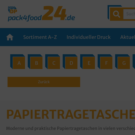
Sortiment A-Z
Individueller Druck
Aktuel
A
B
C
D
E
F
G
Zurück
PAPIERTRAGETASCHE
Moderne und praktische Papiertragetaschen in vielen verschie