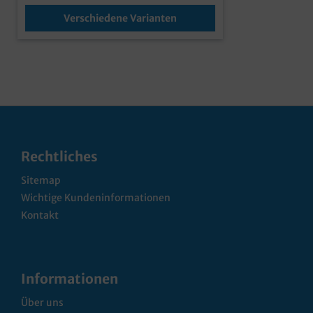
verschiedenen Farben, Größen und
Henkeln ideal für den Einsatz im
Verschiedene Varianten
Einzelhandel, aber auch in Bäckerei,
Konditorei und Confiserie Sie möchten
gern Ihre Papiertragetaschen mit einem
Logo, einer Werbebotschaft oder Ihrem
Unternehmensdesign bedrucken
lassen? Kein Problem, bereits ab 5000
Tragetaschen ist alles möglich!
Rechtliches
Sitemap
Wichtige Kundeninformationen
Kontakt
Informationen
Über uns