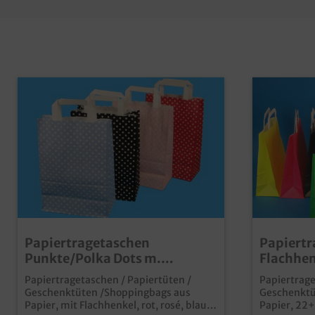
Papiertragetaschen
Papiertr
Punkte/Polka Dots m.
Flachhe
Flachhenkel 250St. versch.
70g/m² 2
Papiertragetaschen / Papiertüten /
Papiertrage
Farben und Größen
Farben z
Geschenktüten /Shoppingbags aus
Geschenktü
Papier, mit Flachhenkel, rot, rosé, blau
Papier, 22