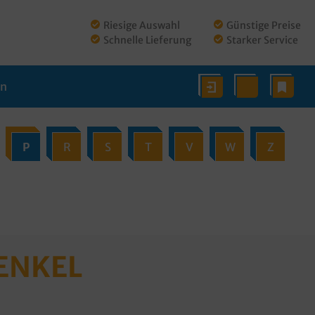
Riesige Auswahl
Günstige Preise
Schnelle Lieferung
Starker Service
en
P
R
S
T
V
W
Z
ENKEL