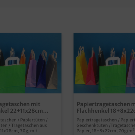
agetaschen mit
Papiertragetaschen m
nkel 22+11x28cm
Flachhenkel 18+8x2
50St verschiedene
70g/m² 250St versch
taschen / Papiertüten /
Papiertragetaschen / Papier
ur Auswahl
Farben zur Auswahl
ten / Tragetaschen aus
Geschenktüten /Tragetasch
+11x28cm, 70g, mit
Papier, 18+8x22cm, 70g/m²