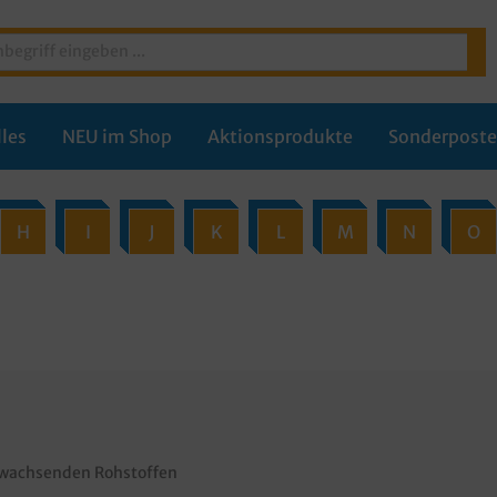
les
NEU im Shop
Aktionsprodukte
Sonderpost
H
I
J
K
L
M
N
O
wachsenden Rohstoffen