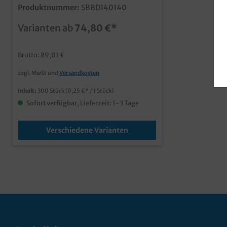
Kraftkarton braun, verschiedene
Produktnummer:
SBBD140140
Größen und Deckel gemäß Auswahl
moderne Food Verpackung aus
Varianten ab
74,80 €*
umweltfreundlichen Materialien FSC
zertifiziertes Papier und PLA
Bechichtung Qualitätsprodukt der
Brutto: 89,01 €
Marke DUNI in verschiedenen Größen
und mit verschiedenen separaten
zzgl. MwSt und
Versandkosten
Deckeln bestellbar stapelbar und
mikrowellengeeignet ideal für Street
Inhalt:
300 Stück
(0,25 €* / 1 Stück)
Food, Food Truck und Lieferservice
individuell bedruckbar, fragen Sie
Sofort verfügbar, Lieferzeit: 1-3 Tage
einfach unseren Kundenservice
Verschiedene Varianten