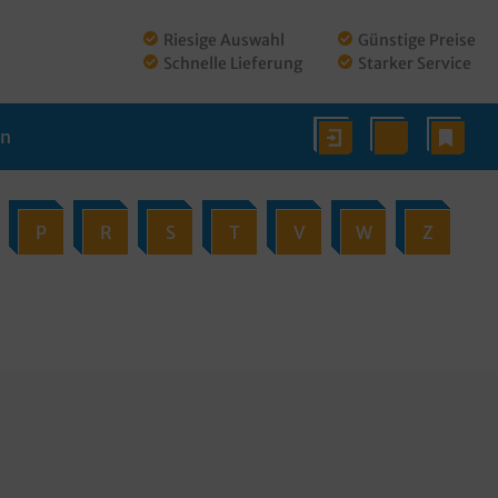
Riesige Auswahl
Günstige Preise
Schnelle Lieferung
Starker Service
en
P
R
S
T
V
W
Z