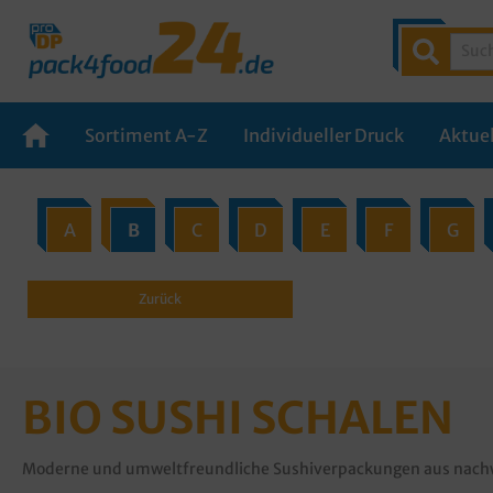
Sortiment A-Z
Individueller Druck
Aktuel
A
B
C
D
E
F
G
Zurück
BIO SUSHI SCHALEN
Moderne und umweltfreundliche Sushiverpackungen aus nach