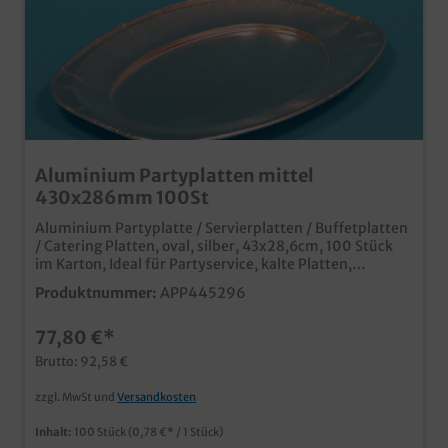
Aluminium Partyplatten mittel
430x286mm 100St
Aluminium Partyplatte / Servierplatten / Buffetplatten
/ Catering Platten, oval, silber, 43x28,6cm, 100 Stück
im Karton, Ideal für Partyservice, kalte Platten,
Präsente, Empfänge, usw., lebensmittelecht und
Produktnummer:
APP445296
abwaschbar passender Transport- und Schaukarton
erhältlich,
77,80 €*
Brutto: 92,58 €
zzgl. MwSt und
Versandkosten
Inhalt:
100 Stück
(0,78 €* / 1 Stück)