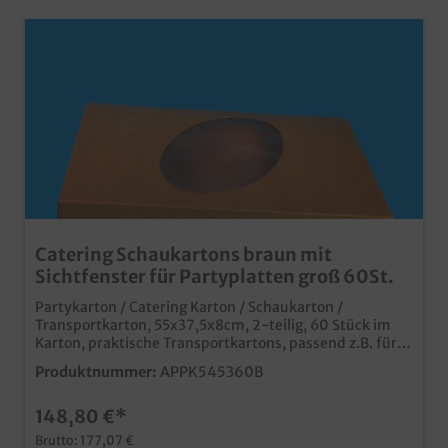
Catering Schaukartons braun mit
Sichtfenster für Partyplatten groß 60St.
Partykarton / Catering Karton / Schaukarton /
Transportkarton, 55x37,5x8cm, 2-teilig, 60 Stück im
Karton, praktische Transportkartons, passend z.B. für
Aluminium Partyplatten groß unbedruckt im beliebten
Produktnummer:
APPK545360B
Bio Braun Ideal für Partyservice, Catering und
Plattenservice auch individuell bedruckbar passende
148,80 €*
Partyplatten separat in unserem Sortiment erhältlich
Brutto: 177,07 €