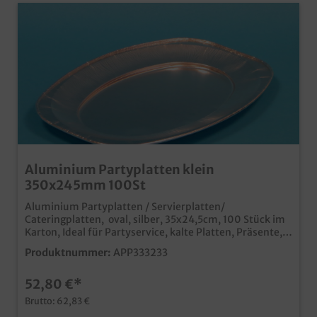
Aluminium Partyplatten klein
350x245mm 100St
Aluminium Partyplatten / Servierplatten/
Cateringplatten, oval, silber, 35x24,5cm, 100 Stück im
Karton, Ideal für Partyservice, kalte Platten, Präsente,
Empfänge, usw., lebensmittelecht und abwaschbar
Produktnummer:
APP333233
passender Transport- und Schaukarton im Shop
erhältlich
52,80 €*
Brutto: 62,83 €