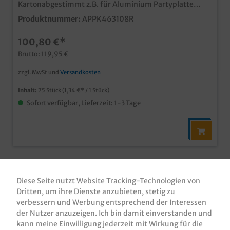
Kartonabgestimmt z.B. für Aluminium Partyplatte
o.ä.ansprechender NeutraldruckIdeal für Partyservice
Produktnummer:
APPK463108R
und Cateringauch individuell bedruckbar
100,80 €*
Brutto: 119,95 €
zzgl. MwSt und
Versandkosten
Inhalt:
75 Stück
(1,34 €* / 1 Stück)
Sofort verfügbar, Lieferzeit: 1-3 Tage
Diese Seite nutzt Website Tracking-Technologien von
Dritten, um ihre Dienste anzubieten, stetig zu
verbessern und Werbung entsprechend der Interessen
der Nutzer anzuzeigen. Ich bin damit einverstanden und
kann meine Einwilligung jederzeit mit Wirkung für die