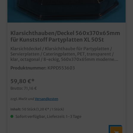
Klarsichthauben/Deckel 560x370x65mm
für Kunststoff Partyplatten XL 50St
Klarsichtdeckel / Klarsichthaube für Partyplatten /
Servierplatten / Cateringplatten, PET, transparent /
klar, octagonal / 8-eckig, 560x370x65mm moderne
Alternative zu Alu Partyplattenaus recyceltem und
Produktnummer:
KPPD553603
wieder recycelbarem Kunststoff in verschiedenen
Größen erhältlich ideal für den Einsatz im Catering und
59,80 €*
Partyservice
Brutto: 71,16 €
zzgl. MwSt und
Versandkosten
Inhalt:
50 Stück
(1,20 €* / 1 Stück)
Sofort verfügbar, Lieferzeit: 1-3 Tage