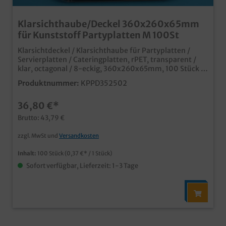
Klarsichthaube/Deckel 360x260x65mm
für Kunststoff Partyplatten M 100St
Klarsichtdeckel / Klarsichthaube für Partyplatten /
Servierplatten / Cateringplatten, rPET, transparent /
klar, octagonal / 8-eckig, 360x260x65mm, 100 Stück in
VE moderne Alternative zu Alu Partyplattenaus
Produktnummer:
KPPD352502
recyceltem und wieder recycelbarem rPET Material in
verschiedenen Größen erhältlich ideal für den Einsatz
36,80 €*
im Catering und Partyservice
Brutto: 43,79 €
zzgl. MwSt und
Versandkosten
Inhalt:
100 Stück
(0,37 €* / 1 Stück)
Sofort verfügbar, Lieferzeit: 1-3 Tage