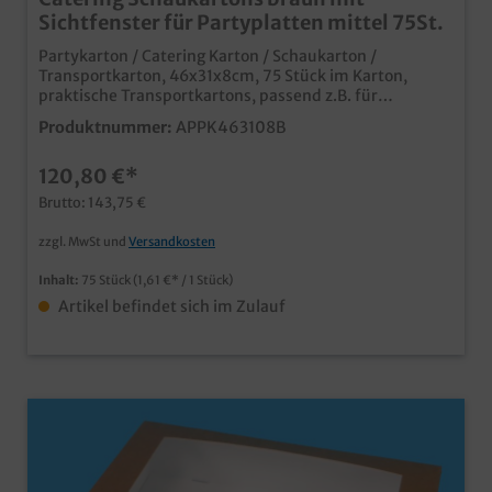
Sichtfenster für Partyplatten mittel 75St.
Partykarton / Catering Karton / Schaukarton /
Transportkarton, 46x31x8cm, 75 Stück im Karton,
praktische Transportkartons, passend z.B. für
Aluminium Partyplatten mittel unbedruckt im
Produktnummer:
APPK463108B
beliebten Bio Braun Ideal für Partyservice, Catering und
Plattenservice auch individuell bedruckbar passende
120,80 €*
Partyplatten separat in unserem Sortiment erhältlich
Brutto: 143,75 €
zzgl. MwSt und
Versandkosten
Inhalt:
75 Stück
(1,61 €* / 1 Stück)
Artikel befindet sich im Zulauf