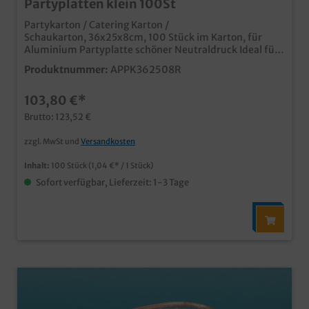
Partyplatten klein 100St
Partykarton / Catering Karton /
Schaukarton, 36x25x8cm, 100 Stück im Karton, für
Aluminium Partyplatte schöner Neutraldruck Ideal für
Partyservice, Catering und Plattenservice auch
Produktnummer:
APPK362508R
individuell bedruckbar passende Partyplatten separat
im Shop erhältlich
103,80 €*
Brutto: 123,52 €
zzgl. MwSt und
Versandkosten
Inhalt:
100 Stück
(1,04 €* / 1 Stück)
Sofort verfügbar, Lieferzeit: 1-3 Tage