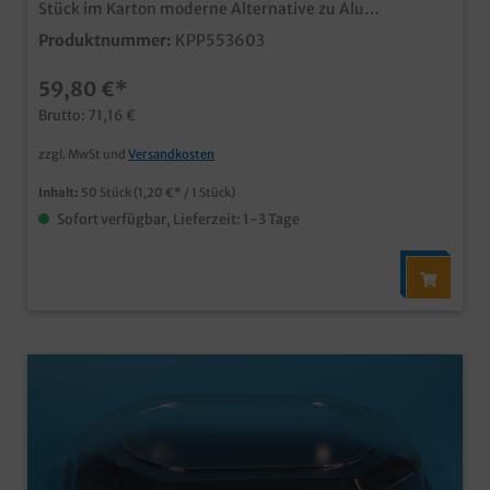
Stück im Karton moderne Alternative zu Alu
Partyplattenaus recyceltem und wieder recycelbarem
Produktnummer:
KPP553603
rPET Material in verschiedenen Größen erhältlich
separater Klarsichtdeckel erhältlich (siehe Zubehör)
59,80 €*
ideal für den Einsatz im Catering und Partyservice
Brutto: 71,16 €
zzgl. MwSt und
Versandkosten
Inhalt:
50 Stück
(1,20 €* / 1 Stück)
Sofort verfügbar, Lieferzeit: 1-3 Tage