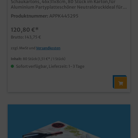
Schaukartons, 46x31x8cm, 80 Stück im Karton,für
Aluminium Partyplatteschöner NeutraldruckIdeal für
Partyservice, Catering und Plattenserviceauch
Produktnummer:
APPK445295
individuell bedruckbarpassende Partyplatten separat
im Shop erhältlich
120,80 €*
Brutto: 143,75 €
zzgl. MwSt und
Versandkosten
Inhalt:
80 Stück
(1,51 €* / 1 Stück)
Sofort verfügbar, Lieferzeit: 1-3 Tage