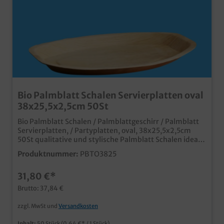
Bio Palmblatt Schalen Servierplatten oval
38x25,5x2,5cm 50St
Bio Palmblatt Schalen / Palmblattgeschirr / Palmblatt
Servierplatten, / Partyplatten, oval, 38x25,5x2,5cm
50St qualitative und stylische Palmblatt Schalen ideal
für Fingerfood, Snacks und mehr in Imbiss, Partyservice
Produktnummer:
PBTO3825
und Catering. aus unbeschichtetem Palmblattmaterial
typische und dekorative Blattmaserung biologisch
31,80 €*
abbaubar (DIN13432) fett- und
feuchtigkeitsresistent bis ca. 30min vor Verzehr
Brutto: 37,84 €
individuelle Prägung oder Form möglich
zzgl. MwSt und
Versandkosten
Inhalt:
50 Stück
(0,64 €* / 1 Stück)