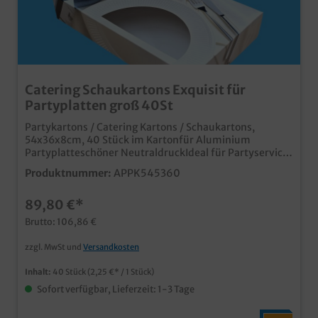
Catering Schaukartons Exquisit für
Partyplatten groß 40St
Partykartons / Catering Kartons / Schaukartons,
54x36x8cm, 40 Stück im Kartonfür Aluminium
Partyplatteschöner NeutraldruckIdeal für Partyservice,
Catering und Plattenserviceauch individuell
Produktnummer:
APPK545360
bedruckbarpassende Partyplatten separat im Shop
erhältlich
89,80 €*
Brutto: 106,86 €
zzgl. MwSt und
Versandkosten
Inhalt:
40 Stück
(2,25 €* / 1 Stück)
Sofort verfügbar, Lieferzeit: 1-3 Tage