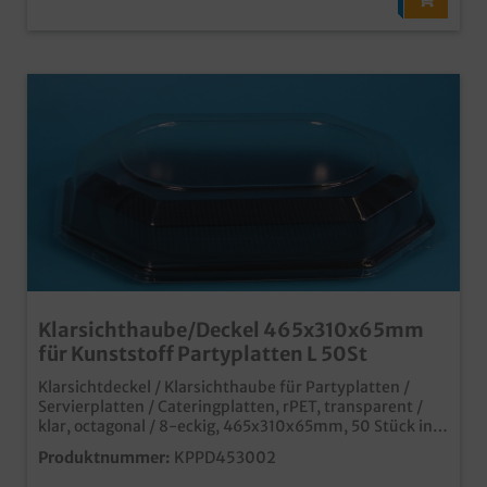
Klarsichthaube/Deckel 465x310x65mm
für Kunststoff Partyplatten L 50St
Klarsichtdeckel / Klarsichthaube für Partyplatten /
Servierplatten / Cateringplatten, rPET, transparent /
klar, octagonal / 8-eckig, 465x310x65mm, 50 Stück in
VE moderne Alternative zu Alu Partyplattenaus
Produktnummer:
KPPD453002
recyceltem und wieder recycelbarem rPET Material in
verschiedenen Größen erhältlich ideal für den Einsatz