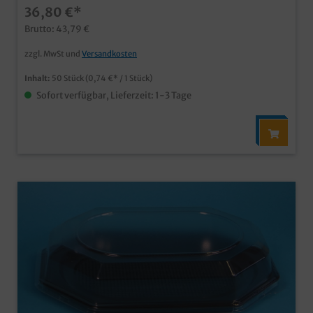
36,80 €*
ideal für den Einsatz im Catering und Partyservice
Brutto: 43,79 €
zzgl. MwSt und
Versandkosten
Inhalt:
50 Stück
(0,74 €* / 1 Stück)
Sofort verfügbar, Lieferzeit: 1-3 Tage