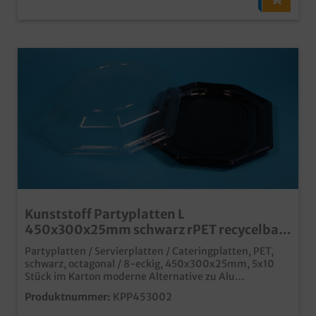
Kunststoff Partyplatten L
450x300x25mm schwarz rPET recycelbar
50St
Partyplatten / Servierplatten / Cateringplatten, PET,
schwarz, octagonal / 8-eckig, 450x300x25mm, 5x10
Stück im Karton moderne Alternative zu Alu
Partyplattenaus recyceltem und wieder recycelbarem
Produktnummer:
KPP453002
rPET Material in verschiedenen Größen erhältlich
separater Klarsichtdeckel erhältlich (siehe Zubehör)