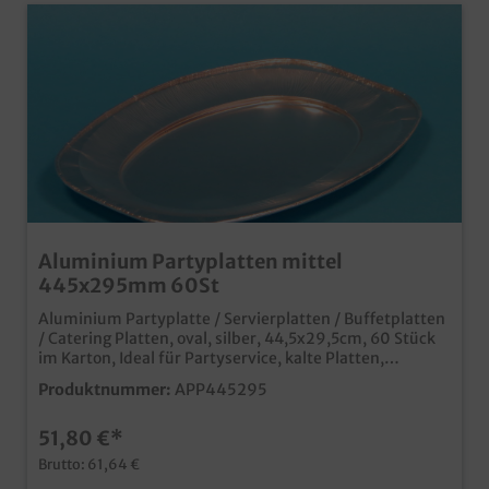
Aluminium Partyplatten mittel
445x295mm 60St
Aluminium Partyplatte / Servierplatten / Buffetplatten
/ Catering Platten, oval, silber, 44,5x29,5cm, 60 Stück
im Karton, Ideal für Partyservice, kalte Platten,
Präsente, Empfänge, usw., lebensmittelecht und
Produktnummer:
APP445295
abwaschbar passender Transport- und Schaukarton
erhältlich,
51,80 €*
Brutto: 61,64 €