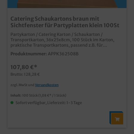
Catering Schaukartons braun mit
Sichtfenster für Partyplatten klein 100St
Partykarton / Catering Karton / Schaukarton /
Transportkarton, 36x25x8cm, 100 Stück im Karton,
praktische Transportkartons, passend z.B. für
Aluminium Partyplatten klein unbedruckt im beliebten
Produktnummer:
APPK362508B
Bio Braun Ideal für Partyservice, Catering und
Plattenservice auch individuell bedruckbar passende
107,80 €*
Partyplatten separat in unserem Sortiment erhältlich
Brutto: 128,28 €
zzgl. MwSt und
Versandkosten
Inhalt:
100 Stück
(1,08 €* / 1 Stück)
Sofort verfügbar, Lieferzeit: 1-3 Tage