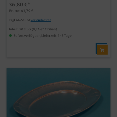
36,80 €*
im Catering und Partyservice
Brutto: 43,79 €
zzgl. MwSt und
Versandkosten
Inhalt:
50 Stück
(0,74 €* / 1 Stück)
Sofort verfügbar, Lieferzeit: 1-3 Tage