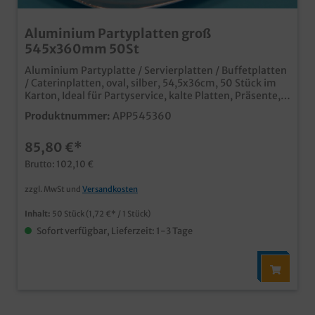
Aluminium Partyplatten groß
545x360mm 50St
Aluminium Partyplatte / Servierplatten / Buffetplatten
/ Caterinplatten, oval, silber, 54,5x36cm, 50 Stück im
Karton, Ideal für Partyservice, kalte Platten, Präsente,
Empfänge, usw., abwaschbar passender Transport-
Produktnummer:
APP545360
und Schaukarton erhältlich (APPK)
85,80 €*
Brutto: 102,10 €
zzgl. MwSt und
Versandkosten
Inhalt:
50 Stück
(1,72 €* / 1 Stück)
Sofort verfügbar, Lieferzeit: 1-3 Tage