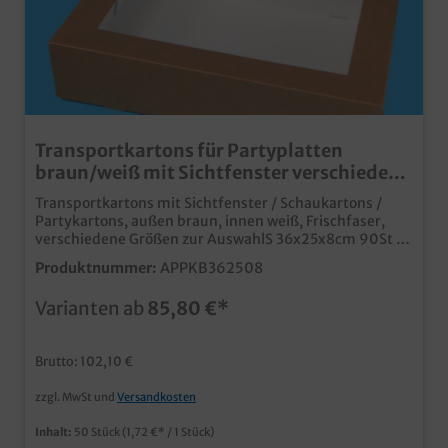
Transportkartons für Partyplatten
braun/weiß mit Sichtfenster verschiedene
Größen
Transportkartons mit Sichtfenster / Schaukartons /
Partykartons, außen braun, innen weiß, Frischfaser,
verschiedene Größen zur AuswahlS 36x25x8cm 90St /
M 46x31x8cm 50St / L 55x37,5x8cm 50Stpraktische
Produktnummer:
APPKB362508
Transportkartons mit Sichtfenster in verschiedenen
Größenideal als Schaukarton für Partyplatten S, M,
Varianten ab
85,80 €*
Llebensmittelecht, somit auch für den direkten
Speisentransport geeignetFrischfaserkarton mit
recycelbarem Kunststofffensterangesagter brauner Bio
Brutto: 102,10 €
Lookauch individuell bedruckbar
zzgl. MwSt und
Versandkosten
Inhalt:
50 Stück
(1,72 €* / 1 Stück)