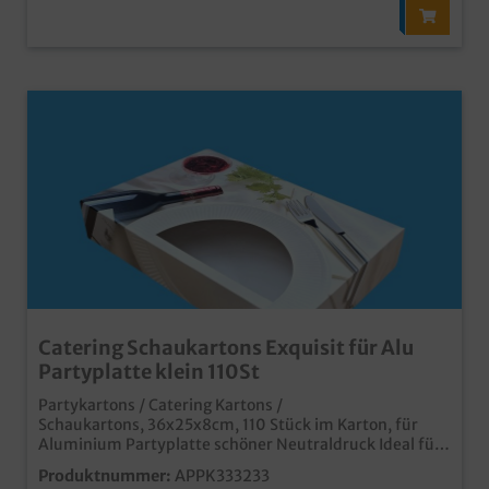
Catering Schaukartons Exquisit für Alu
Partyplatte klein 110St
Partykartons / Catering Kartons /
Schaukartons, 36x25x8cm, 110 Stück im Karton, für
Aluminium Partyplatte schöner Neutraldruck Ideal für
Partyservice, Catering und Plattenservice auch
Produktnummer:
APPK333233
individuell bedruckbar passende Partyplatten separat