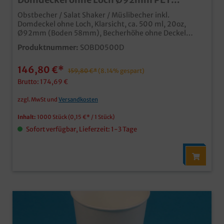
recyclebar 1000St
Obstbecher / Salat Shaker / Müslibecher inkl.
Domdeckel ohne Loch, Klarsicht, ca. 500 ml, 20oz,
Ø92mm (Boden 58mm), Becherhöhe ohne Deckel
137mm, Deckelhöhe 45mm, 1000 Stück im
Produktnummer:
SOBD0500D
Kartonhochwertiger und stabiler
Klarsichtbecherhergestellt aus recyclebarem PETfür
146,80 €*
den Verkauf und Transport von Obst- & Gemüsesnacks,
159,80 €*
(8.14% gespart)
aber auch Desserts, Softeis, etc.inklusive
Brutto: 174,69 €
Verpackungslizenz in Deutschlandindividuell
bedruckbar ab 30.000 Stück
zzgl. MwSt und
Versandkosten
Inhalt:
1000 Stück
(0,15 €* / 1 Stück)
Sofort verfügbar, Lieferzeit: 1-3 Tage