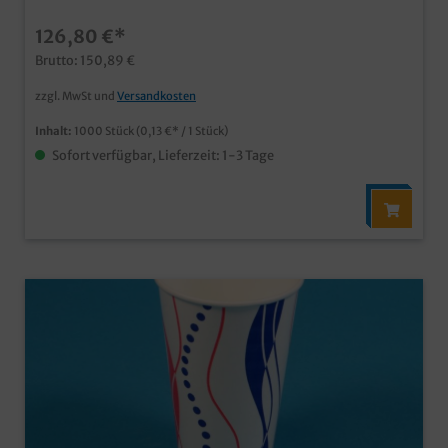
bestellbar) neutrales weiß natürlich mit mit Eichstrich
126,80 €*
und SUP Logo Made in Germany ab 50.000 Stück auch
individuell bedruckbar
Brutto: 150,89 €
zzgl. MwSt und
Versandkosten
Inhalt:
1000 Stück
(0,13 €* / 1 Stück)
Sofort verfügbar, Lieferzeit: 1-3 Tage