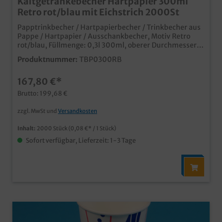
Kaltgetränkebecher Hartpapier 300ml
Retro rot/blau mit Eichstrich 2000St
Papptrinkbecher / Hartpapierbecher / Trinkbecher aus
Pappe / Hartpapier / Ausschankbecher, Motiv Retro
rot/blau, Füllmenge: 0,3l 300ml, oberer Durchmesser
80mm, 2.000 Stück im Karton Ideal für Kaltgetränke
Produktnummer:
TBP0300RB
oder Shakes Auch passende Deckel erhältlich (separat
bestellbar) moderner Neutraldruck natürlich mit mit
167,80 €*
Eichstrich und SUP Logo Made in Germany ab 50.000
Stück auch individuell bedruckbar
Brutto: 199,68 €
zzgl. MwSt und
Versandkosten
Inhalt:
2000 Stück
(0,08 €* / 1 Stück)
Sofort verfügbar, Lieferzeit: 1-3 Tage