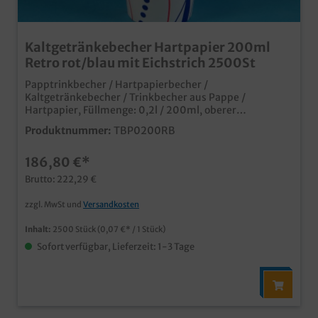
Kaltgetränkebecher Hartpapier 200ml
Retro rot/blau mit Eichstrich 2500St
Papptrinkbecher / Hartpapierbecher /
Kaltgetränkebecher / Trinkbecher aus Pappe /
Hartpapier, Füllmenge: 0,2l / 200ml, oberer
Durchmesser 70mm, 2500 Stück im Karton Ideal für
Produktnummer:
TBP0200RB
Kaltgetränke oder Shakes Auch passende Deckel
erhältlich (separat bestellbar) moderner Neutraldruck
186,80 €*
natürlich mit mit Eichstrich und SUP Logo Made in
Germany ab 50.000 Stück auch individuell bedruckbar
Brutto: 222,29 €
zzgl. MwSt und
Versandkosten
Inhalt:
2500 Stück
(0,07 €* / 1 Stück)
Sofort verfügbar, Lieferzeit: 1-3 Tage