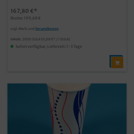
in Fitnessstudios usw. geschmacksneutral und
167,80 €*
durchweichsicher dank PE Beschichtung passende
Kreuzschlitzdeckel separat erhältlich Qualität Made in
Brutto: 199,68 €
Germany schon ab 50.000 Stück individuell
bedruckbar
zzgl. MwSt und
Versandkosten
Inhalt:
2000 Stück
(0,08 €* / 1 Stück)
Sofort verfügbar, Lieferzeit: 1-3 Tage