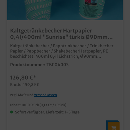
Kaltgetränkebecher Hartpapier
0,4l/400ml "Sunrise" türkis Ø90mm
1000St
Kaltgetränkebecher / Papptrinkbecher / Trinkbecher
Papier / Pappbecher / ShakebecherHartpapier, PE
beschichtet, 400ml 0,4l Eichstrich, Ø90mm
Durchmesser, 1000St im Kartonpraktischer
Produktnummer:
TBP0400S
Einwegtrinkbecher aus Papiermit PE Beschichtung für
Dichtigkeit und Geschmacksbarrieremoderner
126,80 €*
Neutraldruck, aber auch individuell bedruckbarideal
für Kaltgetränke und Shakespassender Deckel separat
Brutto: 150,89 €
erhältlich
zzgl. MwSt und
Versandkosten
Inhalt:
1000 Stück
(0,13 €* / 1 Stück)
Sofort verfügbar, Lieferzeit: 1-3 Tage