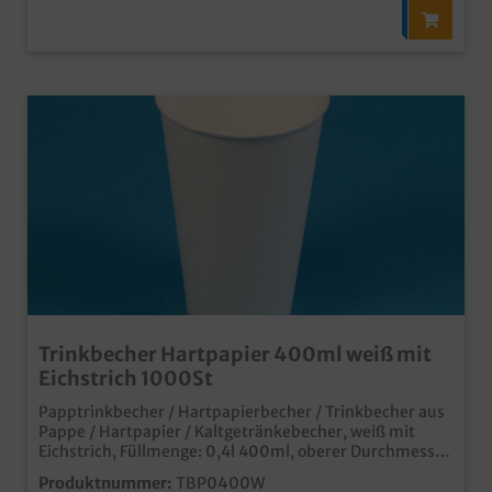
Trinkbecher Hartpapier 400ml weiß mit
Eichstrich 1000St
Papptrinkbecher / Hartpapierbecher / Trinkbecher aus
Pappe / Hartpapier / Kaltgetränkebecher, weiß mit
Eichstrich, Füllmenge: 0,4l 400ml, oberer Durchmesser
90mm, 1000 Stück im Karton Ideal für Kaltgetränke
Produktnummer:
TBP0400W
oder Shakes Auch passende Deckel erhältlich (separat