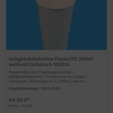
Kaltgetränkebecher Papier/PE 200ml
weiß mit Eichstrich 1000St
Papptrinkbecher / Hartpapierbecher /
Kaltgetränkebecher / Trinkbecher aus Pappe /
Hartpapier, Füllmenge: 0,2l / 200ml, oberer
Durchmesser 70,3mm, 1000 Stück im Karton (20x50)
Produktnummer:
TBP0201W
Ideal für Kaltgetränke oder Shakes Auch passende
Deckel erhältlich (separat bestellbar) weiß mit
66,80 €*
Eichstrich/Füllstrich bedruckt natürlich mit mit
Eichstrich und SUP Logo Made in Germany ab 50.000
Brutto: 79,49 €
Stück auch individuell bedruckbar