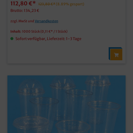
112,80 €*
den Verkauf und Transport von Obst- & Gemüsesnacks,
123,80 €*
(8.89% gespart)
aber auch Desserts, Softeis, etc.inklusive
Brutto: 134,23 €
Verpackungslizenz in Deutschlandindividuell
bedruckbar ab 30.000 Stück
zzgl. MwSt und
Versandkosten
Inhalt:
1000 Stück
(0,11 €* / 1 Stück)
Sofort verfügbar, Lieferzeit: 1-3 Tage