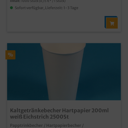
Inhalt:
1000 Stück
(0,15 €* / 1 Stück)
Sofort verfügbar, Lieferzeit: 1-3 Tage
%
Kaltgetränkebecher Hartpapier 200ml
weiß Eichstrich 2500St
Papptrinkbecher / Hartpapierbecher /