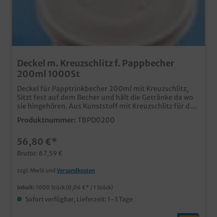
Deckel m. Kreuzschlitz f. Pappbecher
200ml 1000St
Deckel für Papptrinkbecher 200ml mit Kreuzschlitz,
Sitzt fest auf dem Becher und hält die Getränke da wo
sie hingehören. Aus Kunststoff mit Kreuzschlitz für den
Trinkhalm Maße: Durchmesser 70mm 1000 Stück im
Produktnummer:
TBPD0200
Karton
56,80 €*
Brutto: 67,59 €
zzgl. MwSt und
Versandkosten
Inhalt:
1000 Stück
(0,06 €* / 1 Stück)
Sofort verfügbar, Lieferzeit: 1-3 Tage