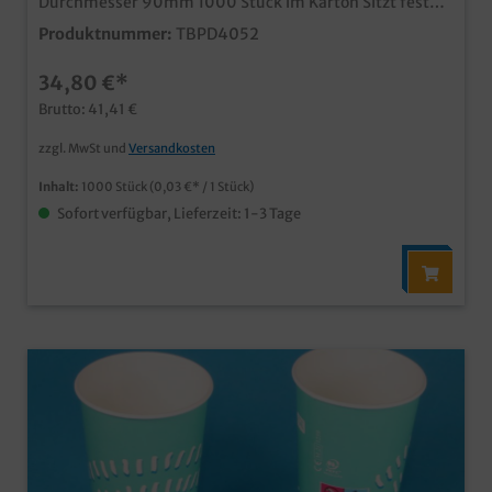
Durchmesser 90mm 1000 Stück im Karton Sitzt fest
auf dem Becher und hält die Getränke da wo sie
Produktnummer:
TBPD4052
hingehören Aus transparentem Kunststoff mit
Kreuzschlitz für den Trinkhalmideal für Kaltgetränke,
34,80 €*
Shakes, usw.Passend auf Trinkbecher mit 90mm
oberen Durchmesser
Brutto: 41,41 €
zzgl. MwSt und
Versandkosten
Inhalt:
1000 Stück
(0,03 €* / 1 Stück)
Sofort verfügbar, Lieferzeit: 1-3 Tage