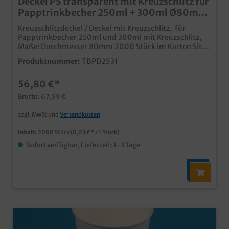
Deckel PS transparent mit Kreuzschlitz für
Papptrinkbecher 250ml + 300ml Ø80mm
2000St
Kreuzschlitzdeckel / Deckel mit Kreuzschlitz, für
Papptrinkbecher 250ml und 300ml mit Kreuzschlitz,
Maße: Durchmesser 80mm 2000 Stück im Karton Sitzt
fest auf dem Becher und hält die Getränke da wo sie
Produktnummer:
TBPD2531
hingehören Aus transparentem Kunststoff mit
Kreuzschlitz für den Trinkhalm
56,80 €*
Brutto: 67,59 €
zzgl. MwSt und
Versandkosten
Inhalt:
2000 Stück
(0,03 €* / 1 Stück)
Sofort verfügbar, Lieferzeit: 1-3 Tage