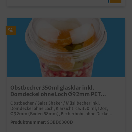
%
Obstbecher 350ml glasklar inkl.
Domdeckel ohne Loch Ø92mm PET
recyclebar 1000St
Obstbecher / Salat Shaker / Müslibecher inkl.
Domdeckel ohne Loch, Klarsicht, ca. 350 ml, 12oz,
Ø92mm (Boden 58mm), Becherhöhe ohne Deckel
108mm, Deckelhöhe 45mm, 1000 Stück im
Produktnummer:
SOBD0300D
Kartonhochwertiger und stabiler
Klarsichtbecherhergestellt aus recyclebarem PETfür