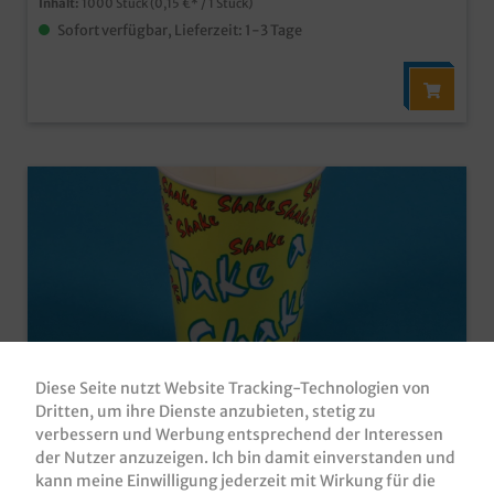
Inhalt:
1000 Stück
(0,15 €* / 1 Stück)
Sofort verfügbar, Lieferzeit: 1-3 Tage
Diese Seite nutzt Website Tracking-Technologien von
Dritten, um ihre Dienste anzubieten, stetig zu
Shakebecher aus Pappe mit Neutraldruck
verbessern und Werbung entsprechend der Interessen
500ml 1000St
der Nutzer anzuzeigen. Ich bin damit einverstanden und
kann meine Einwilligung jederzeit mit Wirkung für die
Shakebecher / Shake to go Becher / Trinkbecher aus