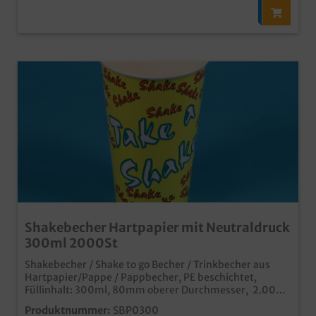
Shakebecher Hartpapier mit Neutraldruck
300ml 2000St
Shakebecher / Shake to go Becher / Trinkbecher aus
Hartpapier/Pappe / Pappbecher, PE beschichtet,
Füllinhalt: 300ml, 80mm oberer Durchmesser, 2.000
Stück im Karton mit gelben Neutraldruck "Take a
Produktnummer:
SBP0300
Shake" Ideal für Milchshakes oder auch Proteinshakes