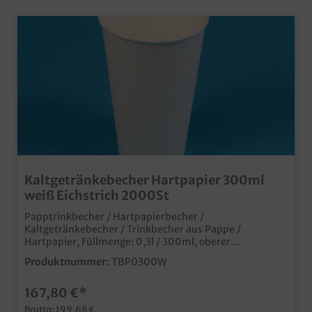
Kaltgetränkebecher Hartpapier 300ml
weiß Eichstrich 2000St
Papptrinkbecher / Hartpapierbecher /
Kaltgetränkebecher / Trinkbecher aus Pappe /
Hartpapier, Füllmenge: 0,3l / 300ml, oberer
Durchmesser 80mm, 2000 Stück im Karton Ideal für
Produktnummer:
TBP0300W
Kaltgetränke oder Shakes Auch passende Deckel
erhältlich (separat bestellbar) weiß mit
167,80 €*
Eichstrich/Füllstrich bedruckt natürlich mit mit
Eichstrich und SUP Logo Made in Germany ab 50.000
Brutto: 199,68 €