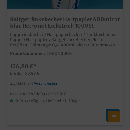
Kaltgetränkebecher Hartpapier 400ml rot
blau Retro mit Eichstrich 1000St
Papptrinkbecher / Hartpapierbecher / Trinkbecher aus
Pappe / Hartpapier / Kaltgetränkebecher, Retro
Rot/Blau, Füllmenge: 0,4l 400ml, oberer Durchmesser
90mm, 1000 Stück im Karton Ideal für Kaltgetränke
Produktnummer:
TBP0400RB
oder Shakes Auch passende Deckel erhältlich (separat
bestellbar) moderner Neutraldruck natürlich mit mit
126,80 €*
Eichstrich und SUP Logo Made in Germany ab 50.000
Stück auch individuell bedruckbar
Brutto: 150,89 €
zzgl. MwSt und
Versandkosten
Inhalt:
1000 Stück
(0,13 €* / 1 Stück)
Sofort verfügbar, Lieferzeit: 1-3 Tage