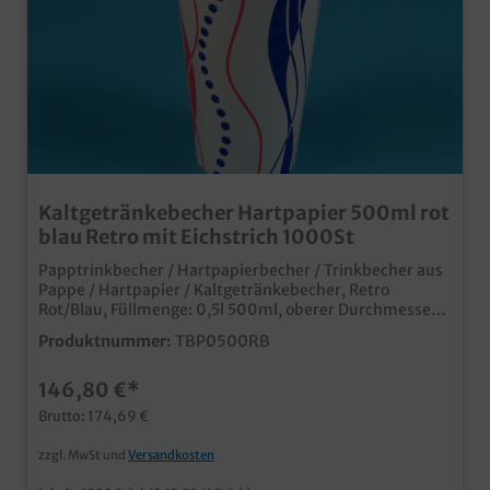
Kaltgetränkebecher Hartpapier 500ml rot
blau Retro mit Eichstrich 1000St
Papptrinkbecher / Hartpapierbecher / Trinkbecher aus
Pappe / Hartpapier / Kaltgetränkebecher, Retro
Rot/Blau, Füllmenge: 0,5l 500ml, oberer Durchmesser
90mm, 1000 Stück im Karton Ideal für Kaltgetränke
Produktnummer:
TBP0500RB
oder Shakes Auch passende Deckel erhältlich (separat
bestellbar) moderner Neutraldruck natürlich mit mit
146,80 €*
Eichstrich und SUP Logo Made in Germany ab 50.000
Stück auch individuell bedruckbar
Brutto: 174,69 €
zzgl. MwSt und
Versandkosten