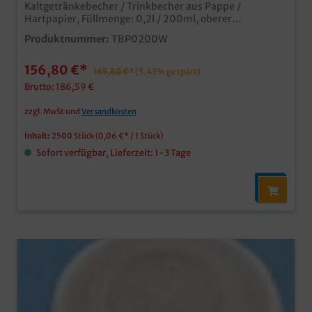
Kaltgetränkebecher / Trinkbecher aus Pappe /
Hartpapier, Füllmenge: 0,2l / 200ml, oberer
Durchmesser 70mm, 2500 Stück im Karton Ideal für
Produktnummer:
TBP0200W
Kaltgetränke oder Shakes Auch passende Deckel
erhältlich (separat bestellbar) weiß mit
156,80 €*
Eichstrich/Füllstrich bedruckt natürlich mit mit
165,80 €*
(5.43% gespart)
Eichstrich und SUP Logo Made in Germany ab 50.000
Brutto: 186,59 €
Stück auch individuell bedruckbar
zzgl. MwSt und
Versandkosten
Inhalt:
2500 Stück
(0,06 €* / 1 Stück)
Sofort verfügbar, Lieferzeit: 1-3 Tage