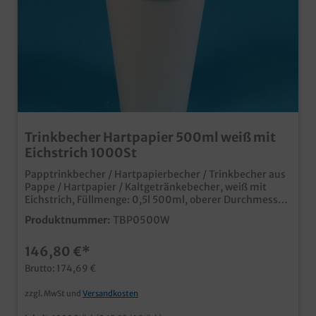
Trinkbecher Hartpapier 500ml weiß mit
Eichstrich 1000St
Papptrinkbecher / Hartpapierbecher / Trinkbecher aus
Pappe / Hartpapier / Kaltgetränkebecher, weiß mit
Eichstrich, Füllmenge: 0,5l 500ml, oberer Durchmesser
90mm, 1000 Stück im Karton Ideal für Kaltgetränke
Produktnummer:
TBP0500W
oder Shakes Auch passende Deckel erhältlich (separat
bestellbar) neutrales weiß natürlich mit mit Eichstrich
146,80 €*
und SUP Logo Made in Germany ab 50.000 Stück auch
individuell bedruckbar
Brutto: 174,69 €
zzgl. MwSt und
Versandkosten