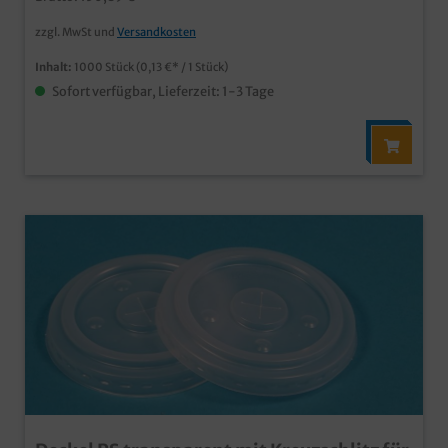
Germany schon ab 50.000 Stück individuell
bedruckbar
zzgl. MwSt und
Versandkosten
Inhalt:
1000 Stück
(0,13 €* / 1 Stück)
Sofort verfügbar, Lieferzeit: 1-3 Tage