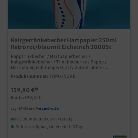
Kaltgetränkebecher Hartpapier 250ml
Retro rot/blau mit Eichstrich 2000St
Papptrinkbecher / Hartpapierbecher /
Kaltgetränkebecher / Trinkbecher aus Pappe /
Hartpapier, Füllmenge: 0,25l / 250ml, oberer
Durchmesser 80mm, 2000 Stück im Karton Ideal für
Produktnummer:
TBP0250RB
Kaltgetränke oder Shakes Auch passende Deckel
erhältlich (separat bestellbar) moderner Neutraldruck
159,80 €*
natürlich mit mit Eichstrich und SUP Logo Made in
Germany ab 50.000 Stück auch individuell bedruckbar
Brutto: 190,16 €
zzgl. MwSt und
Versandkosten
Inhalt:
2000 Stück
(0,08 €* / 1 Stück)
Sofort verfügbar, Lieferzeit: 1-3 Tage