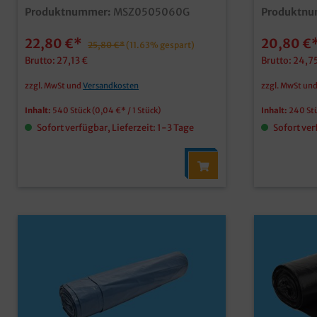
Rolle)günstige aber qualitative
Stück auf R
Produktnummer:
MSZ0505060G
Produktnu
Müllbeutel35l in 500x600mm, ideal für
Kartongünst
die Mülleimerbestückungmit
Müllsäcke f
22,80 €*
20,80 €
praktischem Zugband für das schnelle,
praktische
25,80 €*
(11.63% gespart)
hygienische Verschließenpraktische
Verschließe
Brutto: 27,13 €
Brutto: 24,7
Lösung in Gewerbe, Facility
Mülltrennun
Management oder Haushalt
Gastronomi
zzgl. MwSt und
Versandkosten
zzgl. MwSt un
Industrie, 
Inhalt:
540 Stück
(0,04 €* / 1 Stück)
Inhalt:
240 St
Sofort verfügbar, Lieferzeit: 1-3 Tage
Sofort ver