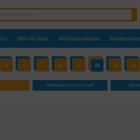
les
NEU im Shop
Aktionsprodukte
Sonderpost
H
I
J
K
L
M
N
O
Müllbeutel aus Kunststoff
Müllb