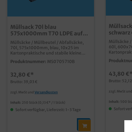
Müllsack
Müllsack 70l blau
schwarz
575x1000mm T70 LDPE auf
LDPE auf
Rolle 250St
Müllsäcke /
Müllsäcke / Müllbeutel / Abfallsäcke,
60l, 600x7
70l, 575x1000mm, blau, 10x25 im
Kartonprakt
Kartonpraktische und stabile kleine
Müllsäckere
Müllsäckereißfestes LDPE Typ 70ideal
Produktnu
Produktnummer:
MS0705710B
für Hausha
für Haushalt und
GewerbeGro
GewerbeGroßverbraucherkarton mit 10
43,80 €
Rollen á 25
32,80 €*
Rollen á 25 Stück
Brutto: 52,12
Brutto: 39,03 €
zzgl. MwSt un
zzgl. MwSt und
Versandkosten
Inhalt:
500 St
Inhalt:
250 Stück
(0,13 €* / 1 Stück)
Sofort ver
Sofort verfügbar, Lieferzeit: 1-3 Tage