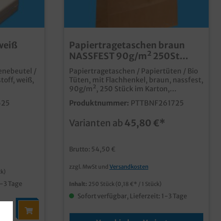
weiß
Papiertragetaschen braun
NASSFEST 90g/m² 250St
 1500
versch. Größen
nebeutel /
Papiertragetaschen / Papiertüten / Bio
off, weiß,
Tüten, mit Flachhenkel, braun, nassfest,
90g/m², 250 Stück im Karton,
 in
verschiedene Größen gemäß Auswahl
625
Produktnummer:
PTTBNF261725
Unsere nassfesten Tragetaschen aus
fin der
Papier eignen sich hervorragend für
Varianten ab
45,80 €*
0Stückals
dein Verkauf feuchter Produkte, speziell
separat
im Obst- und Gemüsehandel. stabile
und robuste Tragetasche aus Papier
Brutto: 54,50 €
hoher Kit Wert für optimale
Nassfestigkeit ideal für feuchte
zzgl. MwSt und
Versandkosten
Produkte wie Obst und Gemüse auf
ck)
Märkten auch geeignet als
1-3 Tage
Inhalt:
250 Stück
(0,18 €* / 1 Stück)
Papiermüllbeutel mit Henkel individuell
bedruckbar ab 5000 Stück
Sofort verfügbar, Lieferzeit: 1-3 Tage