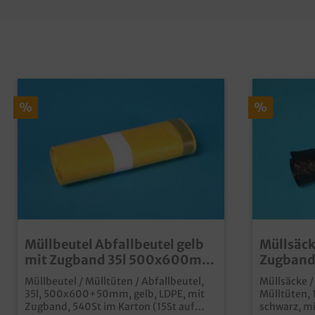
%
%
Müllbeutel Abfallbeutel gelb
Müllsäck
mit Zugband 35l 500x600mm
Zugband
T30 540St
T30 240
Müllbeutel / Mülltüten / Abfallbeutel,
Müllsäcke / 
35l, 500x600+50mm, gelb, LDPE, mit
Mülltüten,
Zugband, 540St im Karton (15St auf
schwarz, m