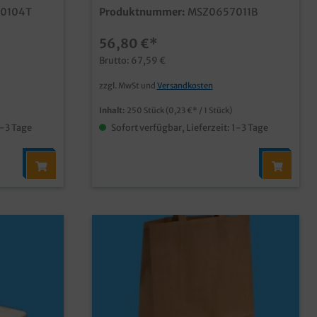
k in VE
in weiß, 250 Stück in VE (10x25 auf
0104T
Produktnummer:
MSZ0657011B
nd
Rolle)stabile und qualitative
parent,
Abfallsäckeblau und blickdichtmit
56,80 €*
oder als
Zugband zum komfortablen und
en" im
schnellen Verschließen
Brutto: 67,59 €
mit Zugband
ellen
zzgl. MwSt und
Versandkosten
Inhalt:
250 Stück
(0,23 €* / 1 Stück)
1-3 Tage
Sofort verfügbar, Lieferzeit: 1-3 Tage