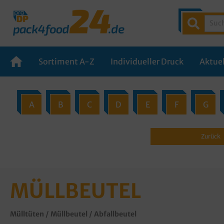
Sortiment A-Z
Individueller Druck
Aktuel
A
B
C
D
E
F
G
Zurück
MÜLLBEUTEL
Mülltüten / Müllbeutel / Abfallbeutel