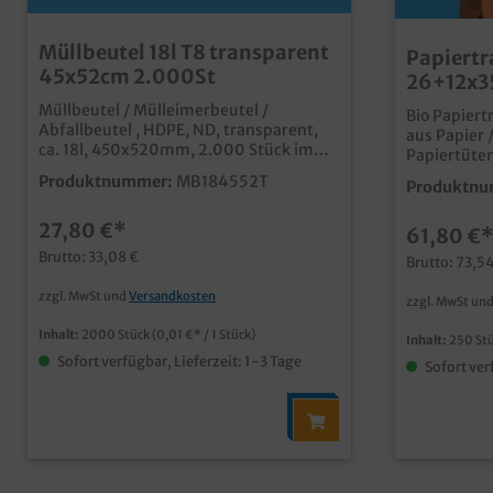
Müllbeutel 18l T8 transparent
Papiertr
45x52cm 2.000St
26+12x3
nassfest
Müllbeutel / Mülleimerbeutel /
Bio Papiert
Abfallbeutel , HDPE, ND, transparent,
aus Papier 
ca. 18l, 450x520mm, 2.000 Stück im
Papiertüten
Karton praktische transparente
Flachhenkel
Produktnummer:
MB184552T
Produktnu
Kunststoffbeutel ideal als
Neutralmot
Mülleimerbeutel in Haushalt und
Stück im Karton moderne T
27,80 €*
Gewerbe qualitatives HDPE Material T8
61,80 €
aus Papier stabiles nassfestes
40 Rollen á 50 Stück
Kraftpapier 
Brutto: 33,08 €
Brutto: 73,5
Neutralmotiv ideal für den Ein
Einzelhande
zzgl. MwSt und
Versandkosten
zzgl. MwSt un
Henkel nutzbar Gern bieten
auch Ihr W
Inhalt:
2000 Stück
(0,01 €* / 1 Stück)
Inhalt:
250 St
Papiertrage
Sofort verfügbar, Lieferzeit: 1-3 Tage
Sofort ver
von 5000 St
problemlos
Firmendesi
Papiertrage
Kundenservi