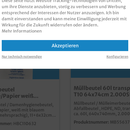
Diese Seite nutzt Website Tracking-Technologien von Dritten,
um ihre Dienste anzubieten, stetig zu verbessern und Werbung
entsprechend der Interessen der Nutzer anzuzeigen. Ich bin
damit einverstanden und kann meine Einwilligung jederzeit mit
Wirkung für die Zukunft widerrufen oder ändern.
Mehr Informationen
Akzeptieren
Nur technisch notwendige
Konfigurieren
Müllbeutel 60l trans
beutel
T10 64x74cm 2.000S
e/Papier weiß
11+6x32cm 1000St.
Müllbeutel / Mülleimerbeute
tel / Damenhygienebeutel,
Abfallbeutel , HDPE, ND, tra
apier, weiß mit blauem
ca. 60l, 640x740mm, 2.000
mehrsprachig), 11+6x32cm,
Karton praktische transpare
 im Kartonpraktischer
Produktnummer:
MB55637
mmer:
HBC110632
Kunststoffbeutelideal als
tel aus Papiermit
Mülleimerbeutel in Haushal