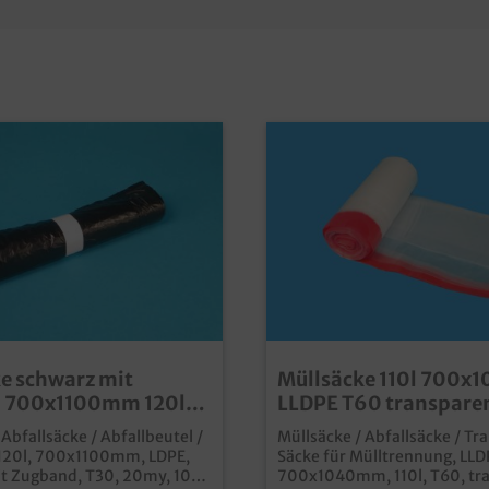
e schwarz mit
Müllsäcke 110l 700
 700x1100mm 120l
LLDPE T60 transpare
St
Zugband 180St
Abfallsäcke / Abfallbeutel /
Müllsäcke / Abfallsäcke / Tr
 120l, 700x1100mm, LDPE,
Säcke für Mülltrennung, LLD
it Zugband, T30, 20my, 10
700x1040mm, 110l, T60, tr