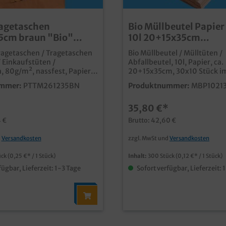
agetaschen
Bio Müllbeutel Papier
5cm braun "Bio"
10l 20+15x35cm
 80g/m² 250St
kompostierbar 300St
ragetaschen / Tragetaschen
Bio Müllbeutel / Mülltüten /
/ Einkaufstüten /
Abfallbeutel, 10l, Papier, ca.
, 80g/m², nassfest, Papier
20+15x35cm, 30x10 Stück i
, Grundfarbe braun,
praktische kleine Mülltüten 
mmer:
PTTM261235BN
Produktnummer:
MBP1021
iv "Bio", 26+12x35cm, 250
Papierdie umweltfreundlich
ragetaschen
Alternative zu herkömmlich
*
35,80 €*
Müllbeuteln aus Kunststoff ideal für
mit 80g/m² Bio
kleine Mülleimer oder Papie
4 €
Brutto: 42,60 €
satz im
praktisch zu 30x10 Stück un
lauch als Bio Müllbeutel mit
d
Versandkosten
zzgl. MwSt und
Versandkosten
 wir Ihnen
unschdesign auf
ück
(0,25 €* / 1 Stück)
Inhalt:
300 Stück
(0,12 €* / 1 Stück)
taschen an, ab einer Auflage
fügbar, Lieferzeit: 1-3 Tage
Sofort verfügbar, Lieferzeit: 
ück je Größe lassen sich
 Logos, Werbung oder
gns auf den
taschen realisieren. Unser
ce berät Sie gern.