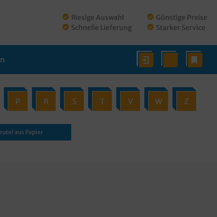
Riesige Auswahl
Günstige Preise
Schnelle Lieferung
Starker Service
en
P
R
S
T
V
W
Z
eutel aus Papier