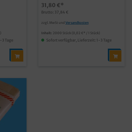
31,80 €*
aterial
Gewerbe qualitatives HDPE Material T10
40 Rollen á 50 Stück
Brutto: 37,84 €
zzgl. MwSt und
Versandkosten
)
Inhalt:
2000 Stück
(0,02 €* / 1 Stück)
1-3 Tage
Sofort verfügbar, Lieferzeit: 1-3 Tage