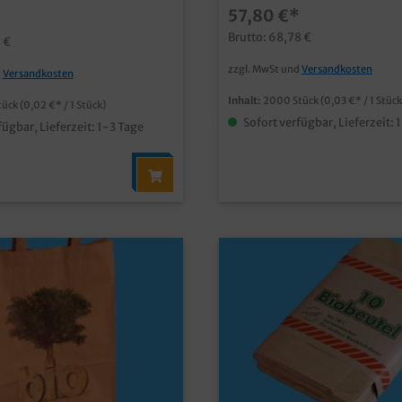
igem Aufdruckideal für
57,80 €*
Gewerbequalitatives HDPE M
 Toiletten und
T1040 Rollen á 50 Stück
ltfreundliche Alternative
Brutto: 68,78 €
 €
enebeuteln
zzgl. MwSt und
Versandkosten
d
Versandkosten
Inhalt:
2000 Stück
(0,03 €* / 1 Stück
tück
(0,02 €* / 1 Stück)
Sofort verfügbar, Lieferzeit: 
fügbar, Lieferzeit: 1-3 Tage