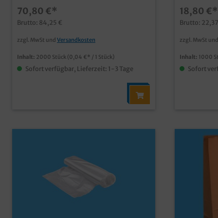
Heim und Gewerbe qualitativer Artikel
mehrsprach
70,80 €*
18,80 €*
im Facility Managementgünstiger
öffentliche
Großverbraucherkarton
Hotelsumwe
Brutto: 84,25 €
Brutto: 22,37
zu PE Hygi
zzgl. MwSt und
Versandkosten
zzgl. MwSt un
Inhalt:
2000 Stück
(0,04 €* / 1 Stück)
Inhalt:
1000 S
Sofort verfügbar, Lieferzeit: 1-3 Tage
Sofort ver