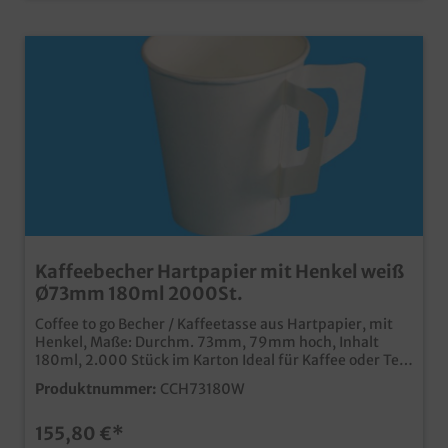
Kaffeebecher Hartpapier mit Henkel weiß
Ø73mm 180ml 2000St.
Coffee to go Becher / Kaffeetasse aus Hartpapier, mit
Henkel, Maße: Durchm. 73mm, 79mm hoch, Inhalt
180ml, 2.000 Stück im Karton Ideal für Kaffee oder Tee,
aber auch Glühwein oder andere Heißgetränke Mit
Produktnummer:
CCH73180W
praktischem Henkel aus Pappeweiß mit SUP Logo
umweltfreundlicher als Kunststoff Kaffeetassen
155,80 €*
Qualität Made in Germany Auch unsere praktischen