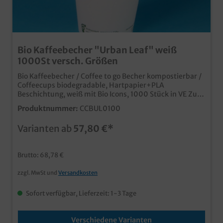
Bio Kaffeebecher "Urban Leaf" weiß
1000St versch. Größen
Bio Kaffeebecher / Coffee to go Becher kompostierbar /
Coffeecups biodegradable, Hartpapier+PLA
Beschichtung, weiß mit Bio Icons, 1000 Stück in VE Zur
Auswahl: 4oz/100ml; 8oz/200ml Ø80mm; 12oz/300ml
Produktnummer:
CCBUL0100
Ø90mm; 16oz/400ml Ø90mm qualitative
Kaffeebecher aus biologisch abbaubaren Materialien
Varianten ab
57,80 €*
Hartpapier mit Bio PLA Beschichtung für optimale
Dichtigkeit neutrales weiß mit grünen Info Icons
passende Bio Coffee to go Deckel in 80mm und 90mm
Brutto: 68,78 €
erhältlich individuell bedruckbar ab 25.000 Stück,
senden Sie uns einfach eine Druckanfrage
zzgl. MwSt und
Versandkosten
Sofort verfügbar, Lieferzeit: 1-3 Tage
Verschiedene Varianten