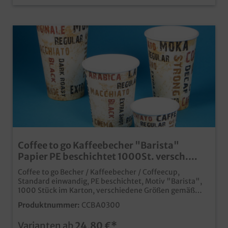
Coffee to go Kaffeebecher "Barista"
Papier PE beschichtet 1000St. versch.
Größen
Coffee to go Becher / Kaffeebecher / Coffeecup,
Standard einwandig, PE beschichtet, Motiv "Barista",
1000 Stück im Karton, verschiedene Größen gemäß
Auswahl 4oz/100ml Ø62mm; 8oz/200ml Ø80mm;
Produktnummer:
CCBA0300
12oz/300ml Slim Ø80mm, 12oz/300ml Ø90mm;
16oz/400ml Ø90mm qualitativer Einwegbecher für
Varianten ab
24,80 €*
Coffee to goPapier aus nachhaltiger ForstwirtschaftPE