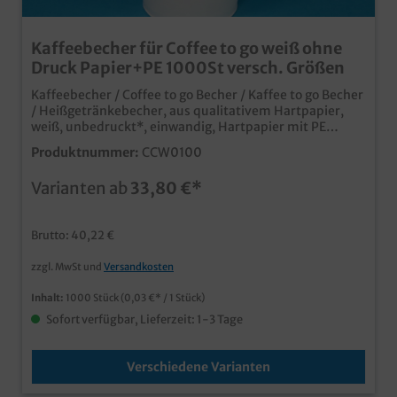
Kaffeebecher für Coffee to go weiß ohne
Druck Papier+PE 1000St versch. Größen
Kaffeebecher / Coffee to go Becher / Kaffee to go Becher
/ Heißgetränkebecher, aus qualitativem Hartpapier,
weiß, unbedruckt*, einwandig, Hartpapier mit PE
Beschichtung für optimales Dichthalten Gute
Produktnummer:
CCW0100
Wärmedämmung/Isolierung weiß für vielseitigen
Einsatz und eventuelle Beklebung mit eigenem Etikett
Varianten ab
33,80 €*
(SUPD Logo ist aufgedruckt) ideal für Kaffee, Espresso,
Latte Macchiato, Cappuccino, aber auch Glühwein, Tee
usw. verschiedene Größen gemäß Auswahl 1.000 Stück
Brutto: 40,22 €
im Karton *Bitte beachten Sie dass ein SUP Logo
gesetzlich vorgeschrieben ist, jedoch nicht als
zzgl. MwSt und
Versandkosten
Neutraldruck gilt.
Inhalt:
1000 Stück
(0,03 €* / 1 Stück)
Sofort verfügbar, Lieferzeit: 1-3 Tage
Verschiedene Varianten