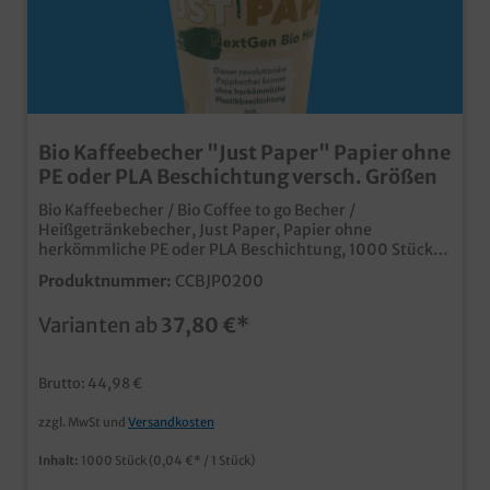
Bio Kaffeebecher "Just Paper" Papier ohne
PE oder PLA Beschichtung versch. Größen
Bio Kaffeebecher / Bio Coffee to go Becher /
Heißgetränkebecher, Just Paper, Papier ohne
herkömmliche PE oder PLA Beschichtung, 1000 Stück
im Karton 4oz/100ml Ø62mm, 8oz/200ml Ø80mm,
Produktnummer:
CCBJP0200
12oz/300ml Slim Ø80mm, 12oz/300ml Ø90mm &
16oz/400ml Ø90mm zur Auswahl die neue Generation
Varianten ab
37,80 €*
des Heißgetränkebechers Papierbecher ohne
herkömmliche PLA oder PE Beschichtungzertifiziert
gemäß Flustix (less plastics)Papier aus zertifiziert
Brutto: 44,98 €
nachhaltiger Forstwirtschaft dicht, geschmacks- und
geruchsneutral wie ein herkömmlicher Kaffeebecher
zzgl. MwSt und
Versandkosten
kann nach Verwendung im Altpapier entsorgt werden
moderner und kommunikativer Neutraldruck, der auch
Inhalt:
1000 Stück
(0,04 €* / 1 Stück)
Ihren Kunden die Nachhaltigkeit des Bechers
"verkauft" natürlich auch individuell bedruckbar,