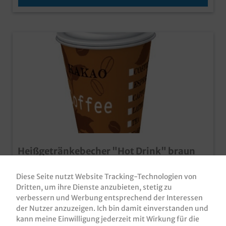
Heißgetränkebecher "Hot Drink" braun
versch. Größen
Diese Seite nutzt Website Tracking-Technologien von
Heißgetränkebecher / Coffeecup, brauner
Neutraldruck, Hartpapier, verschiedene Größen gemäß
Dritten, um ihre Dienste anzubieten, stetig zu
Auswahl Qualität made in Germany Neutraldruck
verbessern und Werbung entsprechend der Interessen
passend für verschiedene Heißgetränke (Kaffee, Tee,
der Nutzer anzuzeigen. Ich bin damit einverstanden und
Produktnummer:
CCHD-0180
Kakao) alle Größen sind verdeckelbar (Deckel muss
kann meine Einwilligung jederzeit mit Wirkung für die
separat bestellt werden)