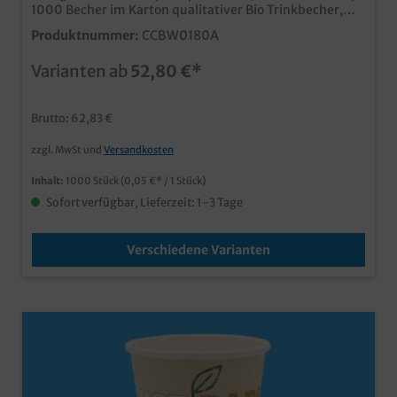
1000 Becher im Karton qualitativer Bio Trinkbecher,
biologisch abbaubar (Din13432) praktisch für kalte und
Produktnummer:
CCBW0180A
heiße Getränke <100°C unterstreichen Nachhaltigkeit
durch den grünen Bio Icon Papier aus nachhaltiger
Varianten ab
52,80 €*
Forstwirtschaft + erdölfreie Bio Beschichtung Natürlich
können Sie auch unsere umweltfreundlichen Bio
Kaffeebecher individuell bedrucken lassen. Senden Sie
Brutto: 62,83 €
uns einfach eine Druckanfrage.
zzgl. MwSt und
Versandkosten
Inhalt:
1000 Stück
(0,05 €* / 1 Stück)
Sofort verfügbar, Lieferzeit: 1-3 Tage
Verschiedene Varianten