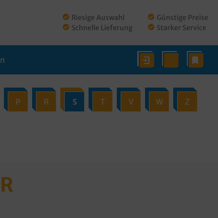
Riesige Auswahl
Günstige Preise
Schnelle Lieferung
Starker Service
en
P
R
S
T
V
W
Z
HR