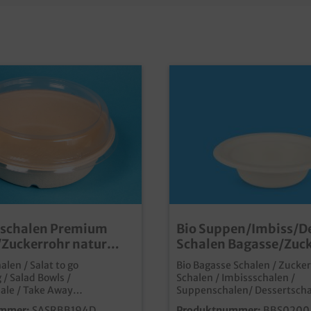
tschalen Premium
Bio Suppen/Imbiss/D
Zuckerrohr natur
Schalen Bagasse/Zuc
94mm 500St versch.
rund weiß holzfrei ver
alen / Salat to go
Bio Bagasse Schalen / Zucke
Größen
/ Salad Bowls /
Schalen / Imbissschalen /
ale / Take Away
Suppenschalen/ Dessertscha
el, Bagasse, natur,
rund, verschiedene Größen 
mmer:
SASRBB194D
Produktnummer:
BBS0200