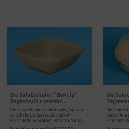
Bio Salatschalen "BePulp"
Bio Sala
Bagasse/Zuckerrohr
Bagasse/
quadratisch verschiedene
rund Ø1
Bio Salatschalen / Salatbowls / Salat to
Bio Salatsch
Größen zur Auswahl
Größen
go Schalen, Bagasse/Zuckerrohr,
Verpackung 
verschiedene Größen, Varianten und
Feinkostsch
Deckel wählbarumweltfreundliche
Salatschüss
Produktnummer:
SASBP171705
Produktnu