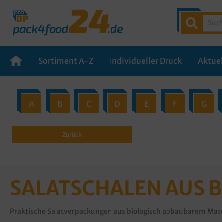
Sortiment A-Z
Individueller Druck
Aktuel
A
B
C
D
E
F
G
Zurück
SALATSCHALEN AUS 
Praktische Salatverpackungen aus biologisch abbaubarem Mate