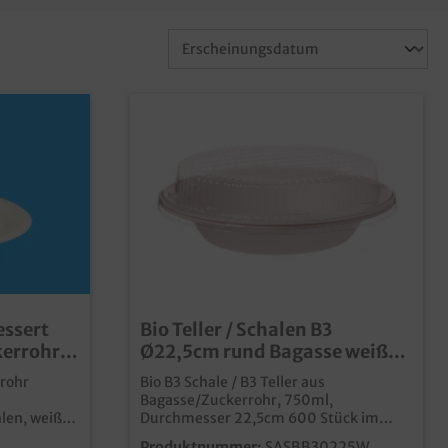
essert
Bio Teller / Schalen B3
kerrohr
Ø22,5cm rund Bagasse weiß
sch.
600St.
rrohr
Bio B3 Schale / B3 Teller aus
Bagasse/Zuckerrohr, 750ml,
len, weiß,
Durchmesser 22,5cm 600 Stück im
und
Karton praktischer Einwegteller für den
Produktnummer:
SASBB30225W