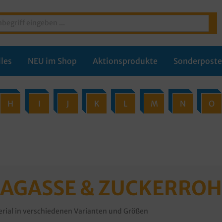
les
NEU im Shop
Aktionsprodukte
Sonderpost
H
I
J
K
L
M
N
O
BAGASSE & ZUCKERRO
rial in verschiedenen Varianten und Größen