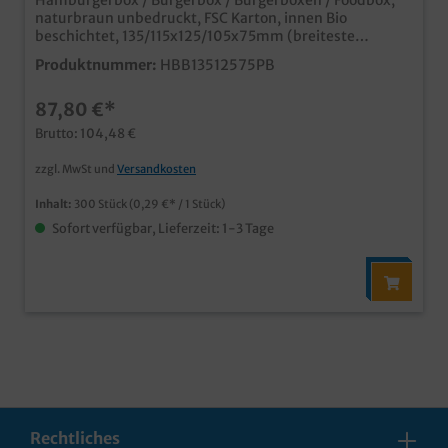
Hamburgerbox / Burgerbox / Burgerboxen / Foodbox,
naturbraun unbedruckt, FSC Karton, innen Bio
beschichtet, 135/115x125/105x75mm (breiteste
Stelle/Boden), 300 Stück im Karton Bestandteil unserer
Produktnummer:
HBB13512575PB
modernen neuen Produktlinie "Pure" angesagter Öko
Look in unbedruckt naturbraun Innenseite Bio
87,80 €*
beschichtet für optimale Fett- un
Feuchtigkeitsfestigkeit FSC zertifizierter
Brutto: 104,48 €
Recyclingkarton Qualität Made in Germany ab 25.000
Stück auch individuell bedruckbar, unser
zzgl. MwSt und
Versandkosten
Kundenservice berät Sie gern
Inhalt:
300 Stück
(0,29 €* / 1 Stück)
Sofort verfügbar, Lieferzeit: 1-3 Tage
Rechtliches