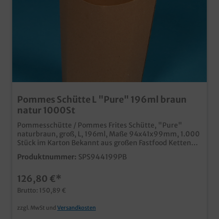
Pommes Schütte L "Pure" 196ml braun
natur 1000St
Pommesschütte / Pommes Frites Schütte, "Pure"
naturbraun, groß, L, 196ml, Maße 94x41x99mm, 1.000
Stück im Karton Bekannt aus großen Fastfood Ketten
für eine große Portion Pommes cooler Ökolook in
Produktnummer:
SPS944199PB
naturbraun Made in Germany schon ab 25.000 Stück
individuell bedruckbar
126,80 €*
Brutto: 150,89 €
zzgl. MwSt und
Versandkosten