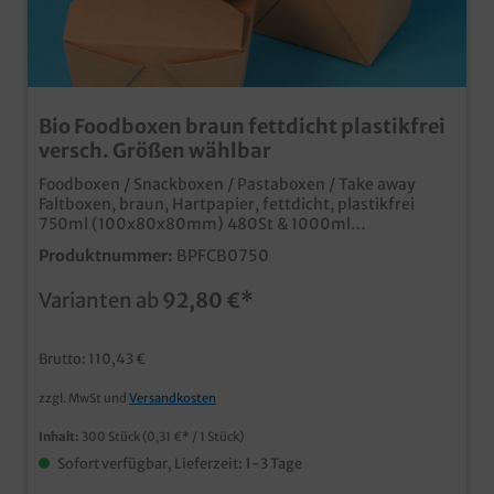
Bio Foodboxen braun fettdicht plastikfrei
versch. Größen wählbar
Foodboxen / Snackboxen / Pastaboxen / Take away
Faltboxen, braun, Hartpapier, fettdicht, plastikfrei
750ml (100x80x80mm) 480St & 1000ml
(110x90x80mm) 300St zur Auswahl stabile und
Produktnummer:
BPFCB0750
fettdichte Foodboxen aus nachhaltigem,
plastikfreiem Spezialkarton verschiedene Größen zur
Varianten ab
92,80 €*
Auswahl ideal für Pasta, Fingerfood, Snacks, usw. Made
in Germany, für kurze logistische Wege und eine gute
CO² Bilanz
Brutto: 110,43 €
zzgl. MwSt und
Versandkosten
Inhalt:
300 Stück
(0,31 €* / 1 Stück)
Sofort verfügbar, Lieferzeit: 1-3 Tage