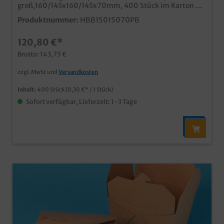
groß,160/145x160/145x70mm, 400 Stück im Karton XL
und extra stabil für große Hamburger, Cheeseburger,
Produktnummer:
HBB15015070PB
usw. Bestandteil unserer modernen neuen Produktlinie
"Pure" angesagter Öko Look in unbedruckt naturbraun
120,80 €*
Innenseite Bio beschichtet für optimale Fett- un
Feuchtigkeitsfestigkeit aus zertifiziertem Recycling
Brutto: 143,75 €
Karton Qualität Made in Germany ab 25.000 Stück
auch individuell bedruckbar, unser Kundenservice
zzgl. MwSt und
Versandkosten
berät Sie gern
Inhalt:
400 Stück
(0,30 €* / 1 Stück)
Sofort verfügbar, Lieferzeit: 1-3 Tage