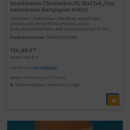
Snackboxen Chickenbox XL 18x12x4,7cm
naturbraun Hartpapier 400St
Snackbox / Chickenbox / Foodbox, naturbraun
unbedruckt, innen PE beschichtet, extra
groß,180x120x47mm, 400 Stück im Karton XL für
Fingerfood, Snacks, Menüs usw. Bestandteil unserer
Produktnummer:
SB18012047PB
modernen neuen Produktlinie "Pure" angesagter Öko
Look in unbedruckt naturbraun Innenseite beschichtet
134,80 €*
für Lebensmittelunbedenklichkeit Qualität Made in
Germany ab 25.000 Stück auch individuell bedruckbar,
Brutto: 160,41 €
unser Kundenservice berät Sie gern
zzgl. MwSt und
Versandkosten
Inhalt:
400 Stück
(0,34 €* / 1 Stück)
Sofort verfügbar, Lieferzeit: 1-3 Tage