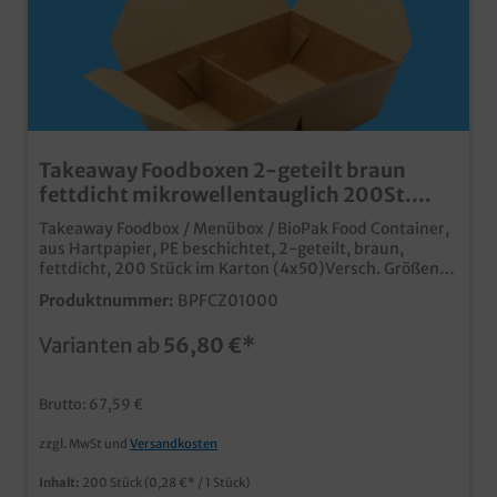
Takeaway Foodboxen 2-geteilt braun
fettdicht mikrowellentauglich 200St.
1000ml/2000ml zur Auswahl
Takeaway Foodbox / Menübox / BioPak Food Container,
aus Hartpapier, PE beschichtet, 2-geteilt, braun,
fettdicht, 200 Stück im Karton (4x50)Versch. Größen:
1000ml (600+400) 160x138x50mm / 2000ml
Produktnummer:
BPFCZ01000
(1250+750) 225x158x65mmpraktische Außerhausbox
für Speisen und Menüs mit 2
Varianten ab
56,80 €*
Komponentenungebleichter Karton im Bio Look, Papier
aus nachhaltiger Forstwirtschafteuropäische Fertigung
für kurze logistische Wegefett- & feuchtigkeitsresistent
Brutto: 67,59 €
durch PE Innenbeschichtungmikrowellengeeignetideal
für den Take Away Verkauf und Lieferserviceauch
zzgl. MwSt und
Versandkosten
individuell bedruckbar
Inhalt:
200 Stück
(0,28 €* / 1 Stück)