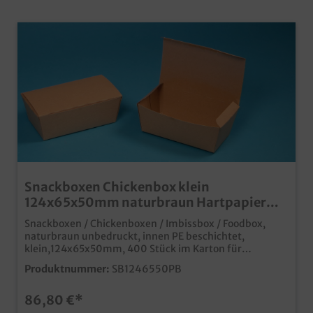
Snackboxen Chickenbox klein
124x65x50mm naturbraun Hartpapier
450St
Snackboxen / Chickenboxen / Imbissbox / Foodbox,
naturbraun unbedruckt, innen PE beschichtet,
klein,124x65x50mm, 400 Stück im Karton für
Fingerfood, Snacks, Menüs usw. Bestandteil unserer
Produktnummer:
SB1246550PB
modernen neuen Produktlinie "Pure" angesagter Öko
Look in unbedruckt naturbraun Innenseite beschichtet
86,80 €*
für Lebensmittelunbedenklichkeit Qualität Made in
Germany ab 25.000 Stück auch individuell bedruckbar,