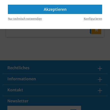
Klarspüler ist möglich) Qualität Made in Germany
zzgl. MwSt und
Versandkosten
Akzeptieren
Inhalt:
50 Stück
(0,28 €* / 1 Stück)
Sofort verfügbar, Lieferzeit: 1-3 Tage
Nur technisch notwendige
Konfigurieren
Rechtliches
Informationen
Kontakt
Newsletter