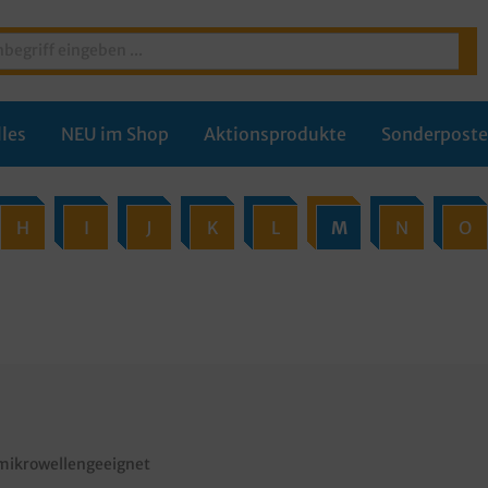
les
NEU im Shop
Aktionsprodukte
Sonderpost
H
I
J
K
L
M
N
O
 mikrowellengeeignet