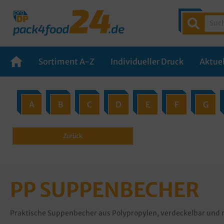
Sortiment A-Z
Individueller Druck
Aktuel
A
B
C
D
E
F
G
Zurück
PP SUPPENBECHER
Praktische Suppenbecher aus Polypropylen, verdeckelbar und