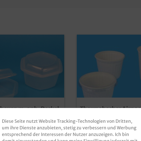
boxen m. anh. Deckel
Thermobecher Airpac
ransparent
recycelbar 600St. ver
Diese Seite nutzt Website Tracking-Technologien von Dritten,
turbeständig PP
Größen
oxen / Allzweckboxen /
Thermo Suppenbecher / Soup
um ihre Dienste anzubieten, stetig zu verbessern und Werbung
ar versch. Größen
/ Salatboxen /
Becher / Thermobecher, Airp
entsprechend der Interessen der Nutzer anzuzeigen. Ich bin
ox / Tiefkühlbox, PP,
recycelbar, weiß, 600 Stück