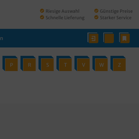
Riesige Auswahl
Günstige Preise
Schnelle Lieferung
Starker Service
en
P
R
S
T
V
W
Z