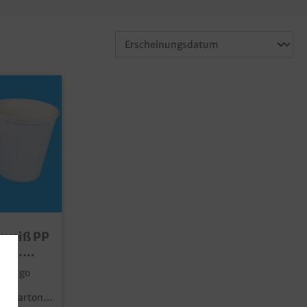
 weiß PP
sch.
 to go
ac,
 im Karton