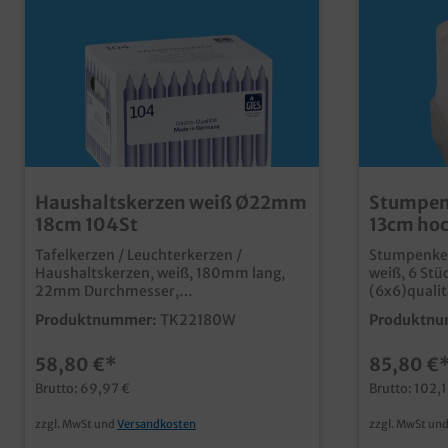
Haushaltskerzen weiß Ø22mm
Stumpen
18cm 104St
13cm hoc
Tafelkerzen / Leuchterkerzen /
Stumpenker
Haushaltskerzen, weiß, 180mm lang,
weiß, 6 Stüc
22mm Durchmesser,
(6x6)quali
Wachskomposition, 104 Stück in VE
Lösung für 
Produktnummer:
TK22180W
Produktnu
praktische Lösung für den gedeckten
Cateringgü
Tisch in Gastronomie und Hotellerie
Großverbra
58,80 €*
85,80 €
verbrennt sauber und
geruchsfreigünstiges
Brutto: 69,97 €
Brutto: 102,
Großverbraucherpack
zzgl. MwSt und
Versandkosten
zzgl. MwSt un