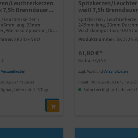
zen/Leuchterkerzen
Spitzkerzen/Leuchter
 7,5h Brenndauer
weiß 7,5h Brenndau
4,5cm 100St
24,5cm 100St
 / Leuchterkerzen /
Spitzkerzen / Leuchterkerzen
 245mm lang, 23mm
245mm lang, 23mm Durchm
r, Wachskomposition, 100
Wachskomposition, 100 Stüc
praktische Lösung für den g
mmer:
SK23245BO
Produktnummer:
SK23245
Tisch in Gastronomie und
Tisch in Gastronomie und Ho
verbrennt sauber und geruc
*
61,80 €*
lange 7,5h
7,5h Brenndauergünstiges
günstiges
Großverbraucherpack
4 €
Brutto: 73,54 €
Großverbraucherpack
d
Versandkosten
zzgl. MwSt und
Versandkosten
ück
(0,62 €* / 1 Stück)
Inhalt:
100 Stück
(0,62 €* / 1 Stück)
fügbar, Lieferzeit: 1-3 Tage
Sofort verfügbar, Lieferzeit: 