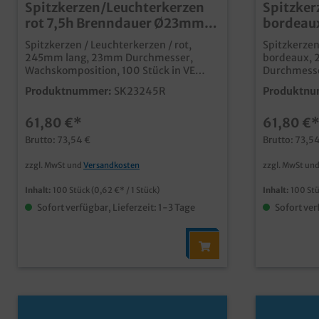
Spitzkerzen/Leuchterkerzen
Spitzker
rot 7,5h Brenndauer Ø23mm
bordeaux
24,5cm 100St
Ø23mm 2
Spitzkerzen / Leuchterkerzen / rot,
Spitzkerzen
245mm lang, 23mm Durchmesser,
bordeaux,
Wachskomposition, 100 Stück in VE
Durchmesse
praktische Lösung für den gedeckten
Stück in VE praktische Lösung für den
Produktnummer:
SK23245R
Produktnu
Tisch in Gastronomie und Hotellerie
gedeckten 
verbrennt sauber und geruchsfreilange
Hotellerie verbrennt sauber und
61,80 €*
61,80 €
7,5h Brenndauergünstiges
geruchsfrei
Großverbraucherpack
Brenndauer
Brutto: 73,54 €
Brutto: 73,5
zzgl. MwSt und
Versandkosten
zzgl. MwSt un
Inhalt:
100 Stück
(0,62 €* / 1 Stück)
Inhalt:
100 St
Sofort verfügbar, Lieferzeit: 1-3 Tage
Sofort ver