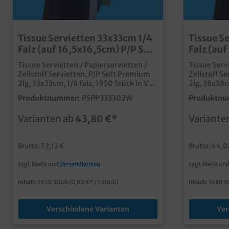
Tissue Servietten 33x33cm 1/4
Tissue S
Falz (auf 16,5x16,5cm) P/P Soft
Falz (au
Premium 2lg 1950St
Premium
Tissue Servietten / Papierservietten /
Tissue Serv
Zellstoff Servietten, P/P Soft Premium
Zellstoff S
2lg, 33x33cm, 1/4 Falz, 1950 Stück in VE
2lg, 38x38cm
(15x130)qualitative und innovative
(12x140)qua
Produktnummer:
PSPP333302W
Produktnu
Premium Servietten in Point/Point
Premium Ser
Prägungstoffähnliche Optik, ähnlich wie
Prägungstof
Varianten ab
43,80 €*
Variante
Airlaidabsolute Preis/Leistung
Airlaidabso
Alternative zu herkömmlichen 3-
Alternativ
lagigen Serviettenextrem voluminös,
lagigen Ser
Brutto: 52,12 €
Brutto: 64,0
saugstark und weichfalt- und
saugstark u
aufrichtbar, ideal für Ihre
aufrichtbar,
zzgl. MwSt und
Versandkosten
zzgl. MwSt un
Tischdekorationverschiedene frische
Tischdekora
und moderne Farbennatürlich auch
und modern
Inhalt:
1950 Stück
(0,02 €* / 1 Stück)
Inhalt:
1680 S
individuell bedruckbar, fragen Sie
individuell
unseren Kundenservice
unseren Ku
Verschiedene Varianten
Ver