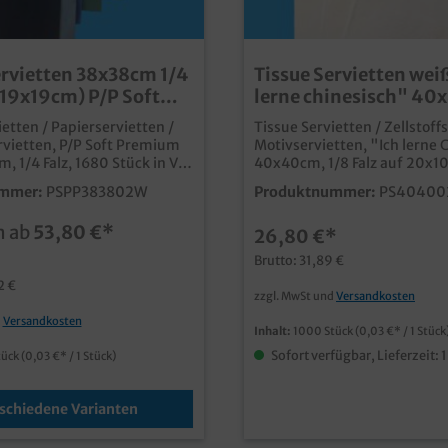
ervietten 38x38cm 1/4
Tissue Servietten wei
f 19x19cm) P/P Soft
lerne chinesisch" 40
 2lg 1680St
lagig 1/8 Falz 1000St
ietten / Papierservietten /
Tissue Servietten / Zellstoff
ervietten, P/P Soft Premium
Motivservietten, "Ich lerne 
, 1/4 Falz, 1680 Stück in VE
40x40cm, 1/8 Falz auf 20x1
litative und innovative
lagig, 1000 Stück im Karton
mmer:
PSPP383802W
Produktnummer:
PS40400
vietten in Point/Point
(8x125)qualitative Serviette
fähnliche Optik, ähnlich wie
saugfähigem Zellstoffange
n ab
53,80 €*
26,80 €*
lute Preis/Leistung
weiches Mundgefühlmit m
e zu herkömmlichen 3-
Neutralmotiv, ideal für chin
Brutto: 31,89 €
viettenextrem voluminös,
Restaurants und Imbissbetr
2 €
nd weichfalt- und
praktischen Großverbrauche
zzgl. MwSt und
Versandkosten
 ideal für Ihre
8x125 Servietten
d
Versandkosten
tionverschiedene frische
Inhalt:
1000 Stück
(0,03 €* / 1 Stück
e Farbennatürlich auch
Sofort verfügbar, Lieferzeit: 
tück
(0,03 €* / 1 Stück)
 bedruckbar, fragen Sie
ndenservice
schiedene Varianten