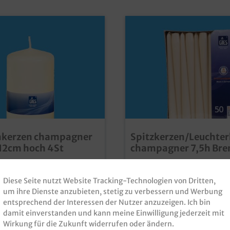
kerzen champagner
Spitzkerzen/Leuchter
2cm hoch 4St
champagner 7,5h Bre
Ø23mm 24,5cm 100S
rzen, Ø78mm, 12cm hoch,
Spitzkerzen / Leuchterkerzen
 4 Stück in VEqualitative
champagner, 245mm lang,
Diese Seite nutzt Website Tracking-Technologien von Dritten,
zen ideale Lösung für
Durchmesser, Wachskomposi
um ihre Dienste anzubieten, stetig zu verbessern und Werbung
, Hotellerie und
Stück in VE praktische Lösung für den
mmer:
STK78120C
Produktnummer:
SK23245
nstige
gedeckten Tisch in Gastron
entsprechend der Interessen der Nutzer anzuzeigen. Ich bin
uchereinheit
Hotellerie verbrennt sauber und
damit einverstanden und kann meine Einwilligung jederzeit mit
61,80 €*
geruchsfreilange 7,5h
Wirkung für die Zukunft widerrufen oder ändern.
Brenndauergünstiges