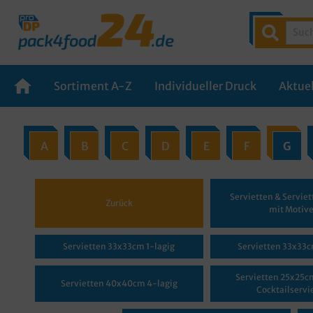
Sortiment A-Z
Individueller Druck
Aktuel
A
B
C
D
E
F
G
Servietten & Servie
Zurück
mit Motiv
Servietten 33x33cm 1-lagig
Servietten 33x33c
Servietten 25x25cm
Servietten 40x40cm 4-lagig
Cocktailservi