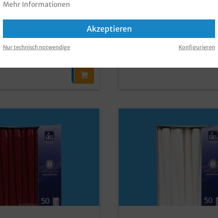
6 €
Brutto: 73,54 €
Mehr Informationen
Großverbraucherpack
d
Versandkosten
zzgl. MwSt und
Versandkosten
Akzeptieren
k
(4,95 €* / 1 Stück)
Inhalt:
100 Stück
(0,62 €* / 1 Stück)
Nur technisch notwendige
Konfigurieren
fügbar, Lieferzeit: 1-3 Tage
Sofort verfügbar, Lieferzeit: 