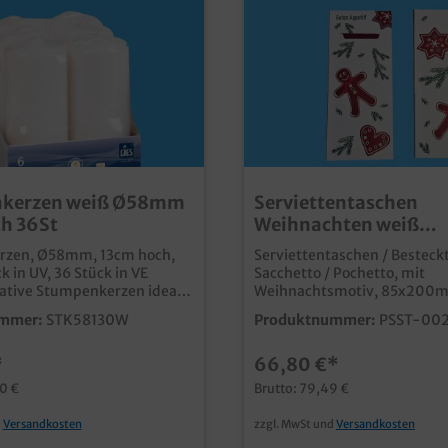
kerzen weiß Ø58mm
Serviettentaschen
h 36St
Weihnachten weiß
85x200mm Papier ink
zen, Ø58mm, 13cm hoch,
Serviettentaschen / Besteck
Serviette Bordeaux 3
k in UV, 36 Stück in VE
Sacchetto / Pochetto, mit
2lg 520St
tative Stumpenkerzen ideale
Weihnachtsmotiv, 85x200m
Gastronomie, Hotellerie und
inklusive Tissue Serviette 3
mmer:
STK58130W
Produktnummer:
PSST-002
nstige
lagig, bordeaux, 520 Stück i
uchereinheit
Kartonpraktische Besteckta
*
66,80 €*
Weihnachtsmotivpassendes 
unseren Bio Glühweinbeche
10 €
Brutto: 79,49 €
inliegender Tissue Serviett
bordeauxzeitsparende und h
d
Versandkosten
zzgl. MwSt und
Versandkosten
Lösung für das Bestecksorti