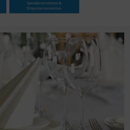
Spenderservietten &
Dispenserservietten