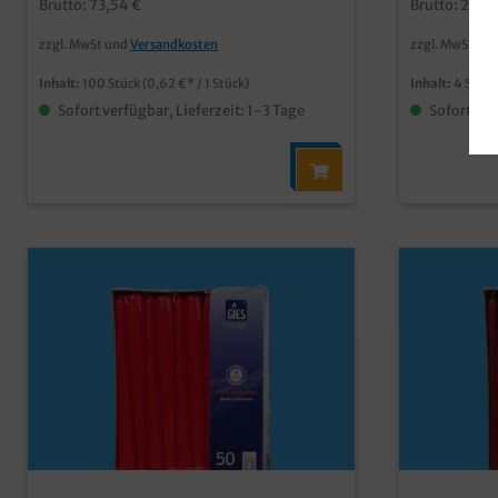
Brutto: 73,54 €
Brutto: 23,5
Großverbraucherpack
zzgl. MwSt und
Versandkosten
zzgl. MwSt un
Inhalt:
100 Stück
(0,62 €* / 1 Stück)
Inhalt:
4 Stüc
Sofort verfügbar, Lieferzeit: 1-3 Tage
Sofort ver