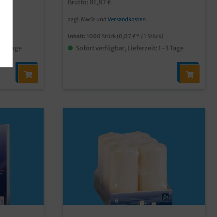
Brutto: 81,87 €
zzgl. MwSt und
Versandkosten
Inhalt:
1000 Stück
(0,07 €* / 1 Stück)
1-3 Tage
Sofort verfügbar, Lieferzeit: 1-3 Tage