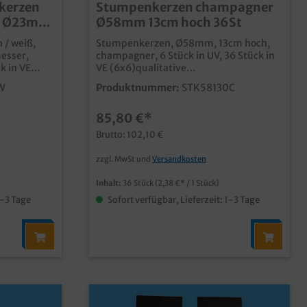
kerzen
Stumpenkerzen champagner
er Ø23mm
Ø58mm 13cm hoch 36St
 / weiß,
Stumpenkerzen, Ø58mm, 13cm hoch,
esser,
champagner, 6 Stück in UV, 36 Stück in
k in VE
VE (6x6)qualitative
edeckten
Stumpenkerzen ideale Lösung für
W
Produktnummer:
STK58130C
tellerie
Gastronomie, Hotellerie und
hsfreilange
Cateringgünstige
85,80 €*
Großverbrauchereinheit
Brutto: 102,10 €
zzgl. MwSt und
Versandkosten
Inhalt:
36 Stück
(2,38 €* / 1 Stück)
1-3 Tage
Sofort verfügbar, Lieferzeit: 1-3 Tage