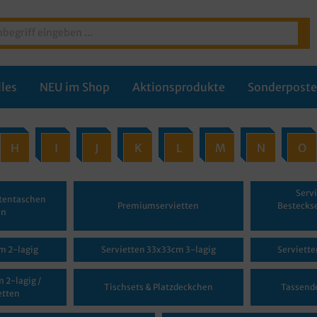
les
NEU im Shop
Aktionsprodukte
Sonderpost
H
I
J
K
L
M
N
O
Serv
ttentaschen
Premiumservietten
Besteckse
en
m 2-lagig
Servietten 33x33cm 3-lagig
Serviett
 2-lagig /
Tischsets & Platzdeckchen
Tassend
etten