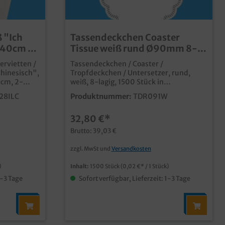
ß "Ich
Tassendeckchen Coaster
x40cm 2-
Tissue weiß rund Ø90mm 8-
lagig Premium 1500St
servietten /
Tassendeckchen / Coaster /
Chinesisch",
Tropfdeckchen / Untersetzer, rund,
0cm, 2-
weiß, 8-lagig, 1500 Stück in
VEpraktisches Tassendeckchen in
28ILC
Produktnummer:
TDR091W
n aus
neutralem weißsaugstarkes Tissue
nehm
Papier mit 8 Lagenideale Lösung für
32,80 €*
odernem
Café, Hotel, Bäckerei und Cateringauch
esische
individuell bedruckbar, senden Sie uns
Brutto: 39,03 €
iebeim
einfach eine Druckanfrage
rkarton mit
zzgl. MwSt und
Versandkosten
)
Inhalt:
1500 Stück
(0,02 €* / 1 Stück)
1-3 Tage
Sofort verfügbar, Lieferzeit: 1-3 Tage