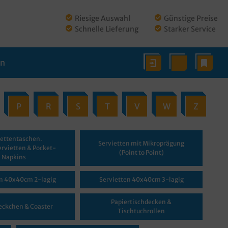
Riesige Auswahl
Günstige Preise
Schnelle Lieferung
Starker Service
en
P
R
S
T
V
W
Z
iettentaschen.
Servietten mit Mikroprägung
rvietten & Pocket-
(Point to Point)
Napkins
en 40x40cm 2-lagig
Servietten 40x40cm 3-lagig
Papiertischdecken &
eckchen & Coaster
Tischtuchrollen