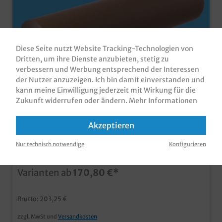
Diese Seite nutzt Website Tracking-Technologien von
Dritten, um ihre Dienste anzubieten, stetig zu
verbessern und Werbung entsprechend der Interessen
der Nutzer anzuzeigen. Ich bin damit einverstanden und
kann meine Einwilligung jederzeit mit Wirkung für die
Backtrennpapier braun auf Rolle á 200m
Zukunft widerrufen oder ändern.
Mehr Informationen
6St versch. Breiten
Backtrennpapier / Backpapier, braun, auf Rolle á 200m,
Akzeptieren
verschiedene Breiten gemäß Auswahl für den
professionellen Einsatz in Bäckerei und Backshop
Nur technisch notwendige
Konfigurieren
besonders geeignet für Laugengebäck, aber auch
Produktnummer:
BTPBR57200
universell einsetzbar kein Einfetten der Backbleche
mehr notwendig sehr gute Trennwirkung praktische
Varianten ab
170,80 €*
und günstige Großverbraucherrolle
Brutto: 203,25 €
zzgl. MwSt und
Versandkosten