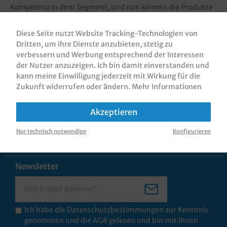
Kompetenz in dem Segment, und nun können die Produkte
des Spezialisten auch direkt bei uns bestellt werden.
Diese Seite nutzt Website Tracking-Technologien von
Dritten, um ihre Dienste anzubieten, stetig zu
verbessern und Werbung entsprechend der Interessen
der Nutzer anzuzeigen. Ich bin damit einverstanden und
kann meine Einwilligung jederzeit mit Wirkung für die
Zukunft widerrufen oder ändern.
Mehr Informationen
Rechtliches
Akzeptieren
Informationen
Nur technisch notwendige
Konfigurieren
Kontakt
Newsletter
Ich habe die
Datenschutzbestimmungen
zur Kenntnis
genommen und die
AGB
gelesen und bin mit ihnen