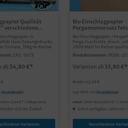
gpapier Qualität
Bio Einschlagpapier
" verschiedene
Pergamentersatz fett
 10kg
braun versch. Größen
inschlagpapier in
Bio Einschlagpapier / Perga
lität (kein Zeitungsdruck),
Perga Zuschnitte, braun, un
e Formate, 10kg im Karton
2000 Blatt im Karton qualitative, und
fettdichte Papierzuschnitte
mmer:
EPZ-5075
Produktnummer:
PEBB-25
Pergamentersatz Papier
umweltfreudliches Einschla
n ab
34,80 €*
Varianten ab
35,80 €*
ohne zusätzliche
Kunststoffbeschichtung neutral braun,
auf Wunsch auch individuell
 €
Brutto: 42,60 €
Sonderanfertigung von abw
Größen ist möglich
d
Versandkosten
zzgl. MwSt und
Versandkosten
ogramm
(3,48 €* / 1 Kilogramm)
Inhalt:
2000 Stück
(0,02 €* / 1 Stück
efindet sich im Zulauf
Sofort verfügbar, Lieferzeit: 
schiedene Varianten
Verschiedene Varia