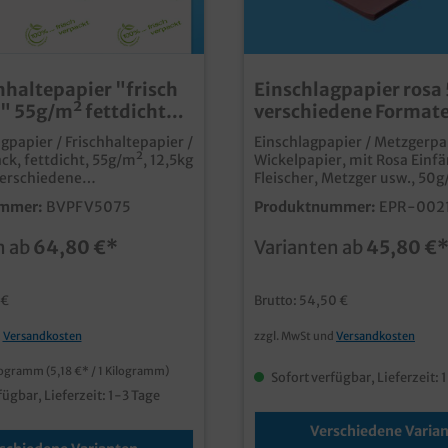
chhaltepapier "frisch
Einschlagpapier rosa
" 55g/m² fettdicht
verschiedene Format
agpapier / Frischhaltepapier /
Einschlagpapier / Metzgerpa
ack, fettdicht, 55g/m², 12,5kg
Wickelpapier, mit Rosa Einf
Fleischer, Metzger usw., 50g
größen gemäß Auswahl* 1/8
verschiedene Formate und
mmer:
BVPFV5075
Produktnummer:
EPR-002
7cm ca. 3000 Blatt / *1/4
Abpackungen gemäß Auswah
cm ca. 1500 Blatt / *1/2
Einschlagpapier in rosa Optik
n ab
64,80 €*
Varianten ab
45,80 €
m ca. 740 Blatt die
bei Metzgern und Feinkosth
 Alternative zum
Großverbraucherkarton
apier, ohne zusätzliche
 €
Brutto: 54,50 €
bbaubares
 Papier in hoher
d
Versandkosten
zzgl. MwSt und
Versandkosten
ür
tt- und
ilogramm
(5,18 €* / 1 Kilogramm)
tigkeit mit modernem
Sofort verfügbar, Lieferzeit: 
v "frisch verpackt" im
fügbar, Lieferzeit: 1-3 Tage
aller Eco friendly auch
 bedruckbar, fragen Sie
Verschiedene Varia