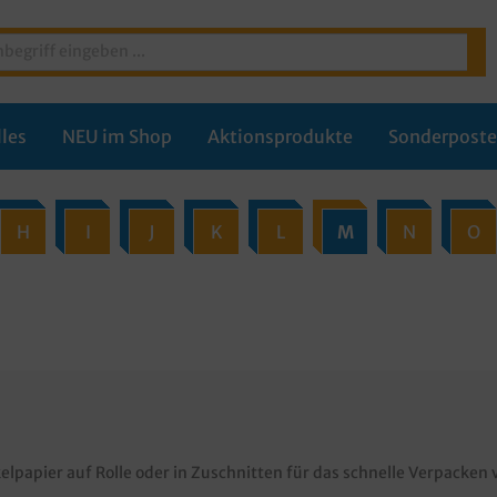
les
NEU im Shop
Aktionsprodukte
Sonderpost
H
I
J
K
L
M
N
O
elpapier auf Rolle oder in Zuschnitten für das schnelle Verpacke