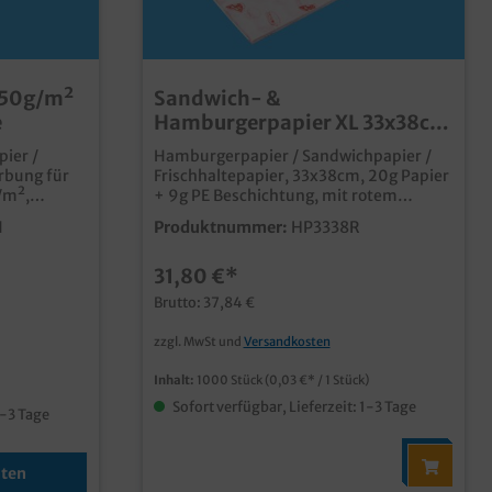
 50g/m²
Sandwich- &
e
Hamburgerpapier XL 33x38cm
rot/weiß fettdicht 1000St
pier /
Hamburgerpapier / Sandwichpapier /
ärbung für
Frischhaltepapier, 33x38cm, 20g Papier
/m²,
+ 9g PE Beschichtung, mit rotem
Neutraldruck, fettdicht, 1000 Blatt im
1
Produktnummer:
HP3338R
lgünstiges
Karton praktische fettdichte Zuschnitte
, beliebt
für den Verkauf von Burgern,
*
31,80 €*
ändlernim
Sandwiches, Wraps & Co. 33x38cm, ideal
für extra große Burger ansprechendes
Brutto: 37,84 €
Neutralmotiv individuell bedruckbar ab
50.000 Blatt, senden Sie uns einfach
zzgl. MwSt und
Versandkosten
eine Druckanfrage
Inhalt:
1000 Stück
(0,03 €* / 1 Stück)
Sofort verfügbar, Lieferzeit: 1-3 Tage
1-3 Tage
nten