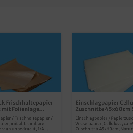
ck Frischhaltepapier
Einschlagpapier Cellu
 mit Folienlage
Zuschnitte 45x60cm
kt braun 1/4
10kg
apier / Frischhaltepapier /
Einschlagpapier / Papierzusc
 12,5kg
pier, mit abtrennbarer
Wickelpapier, Cellulose, ca.
 braun unbedruckt, 1/4
Zuschnitt á 45x60cm, Natur