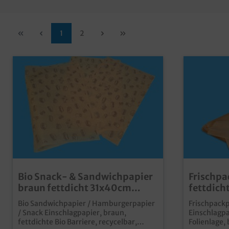
1
2
Bio Snack- & Sandwichpapier
Frischpa
braun fettdicht 31x40cm
fettdicht
1000St
unbedruc
Bio Sandwichpapier / Hamburgerpapier
Frischpackp
37x50cm
/ Snack Einschlagpapier, braun,
Einschlagpa
fettdichte Bio Barriere, recycelbar,
Folienlage,