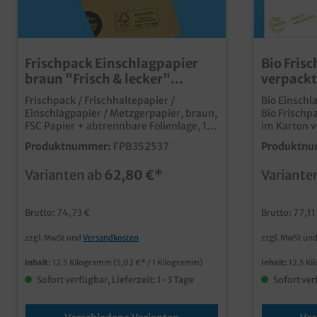
Frischpack Einschlagpapier
Bio Fris
braun "Frisch & lecker"
verpackt
35g/m² 12,5kg verschiedene
12,5kg
Frischpack / Frischhaltepapier /
Bio Einschl
Formate
Einschlagpapier / Metzgerpapier, braun,
Bio Frischp
FSC Papier + abtrennbare Folienlage, 1/4
im Karton verschiedene
und 1/8 Bogen zur Auswahl, 12.5kg im
Zuschnitts
Produktnummer:
FPB352537
Produktnu
Karton (ca. 2500 1/8 Boden, 1250 1/4
Bogen 25x3
Bogen)praktisches und qualitatives
Bogen 37x50
Varianten ab
62,80 €*
Variante
Einschlagpapiermit abtrennbarer
Bogen 50x75c
Folienlage für optimale
nachhaltige
FrischhaltefunktionPapier aus
Frischpackp
Brutto: 74,73 €
Brutto: 77,11
zertifizierter Forstwirtschafteinfache
Kunststofflage biologisch a
Mülltrennung nach Verwendungideal
Greaseproof
zzgl. MwSt und
Versandkosten
zzgl. MwSt un
für Fleisch, Wurst, Käse, Fisch,
Grammatur hoher KIT Faktor f
etc.individuell bedruckbar ab 300kg
optimale Fe
Inhalt:
12.5 Kilogramm
(5,02 €* / 1 Kilogramm)
Inhalt:
12.5 K
Feuchtigkeitsdich
Neutralmoti
Sofort verfügbar, Lieferzeit: 1-3 Tage
Sofort ver
bekannten Rag
individuell