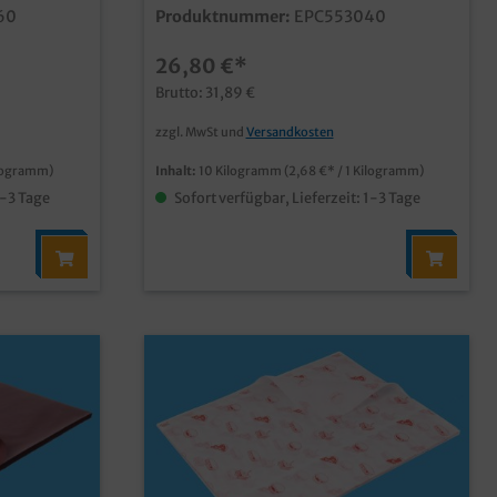
ktisches
(ca. 1390 Blatt) im Kartonpraktisches
60
Produktnummer:
EPC553040
und günstiges
e
Einschlagpapierstabile/feste
26,80 €*
55g/m²umweltfreundliche
ulose
Verpackungslösung aus Cellulose
Brutto: 31,89 €
t fettende
Papierfür trockene und nicht fettende
Lebensmittel
zzgl. MwSt und
Versandkosten
ilogramm)
Inhalt:
10 Kilogramm
(2,68 €* / 1 Kilogramm)
1-3 Tage
Sofort verfügbar, Lieferzeit: 1-3 Tage