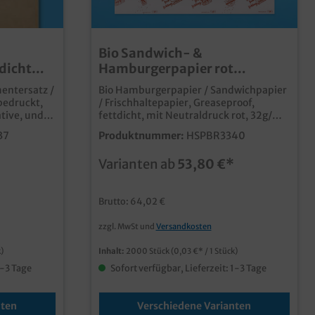
Bio Sandwich- &
dicht
Hamburgerpapier rot
fettdicht 2000 Blatt versch.
mentersatz /
Bio Hamburgerpapier / Sandwichpapier
Größen
bedruckt,
/ Frischhaltepapier, Greaseproof,
fettdicht, mit Neutraldruck rot, 32g/m²,
 aus
2000 Blatt im Karton verschiedene
37
Produktnummer:
HSPBR3340
Zuschnittsgrößen gemäß Auswahl
gpapier
qualitatives und biologisch abbaubares
Varianten ab
53,80 €*
Hamburger- und Sandwichpapier, ohne
Kunststoffbeschichtung aus
 bedruckbar
fettdichtem Greaseproof Material
Brutto: 64,02 €
eichenden
dünnes leicht wickelbares Papier
modernes Neutralmotiv für Burger,
zzgl. MwSt und
Versandkosten
Sandwiches und Snacks auch individuell
bedruckbar, fragen Sie unseren
)
Inhalt:
2000 Stück
(0,03 €* / 1 Stück)
Kundenservice
1-3 Tage
Sofort verfügbar, Lieferzeit: 1-3 Tage
nten
Verschiedene Varianten