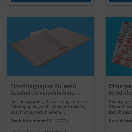
Einschlagpapier Illu weiß
Dönerpa
Zuschnitte verschiedene
fettdich
Formate 10kg
500Bl.
Einschlagpapier / Verpackungspapier /
Dönerpapier
Seidenpapier, weiß, lebensmittelecht,
Döner Wick
Zuschnitte, verschiedene
fettabweise
Formate/Größen gemäß Auswahl, 10kg
40x38cm, 500
Produktnummer:
EPI-0006
Produktnu
im Kartongünstiges Einschlagpapier in
umweltfreun
praktischen Zuschnittenunbedruckt
Alufolie fettdichter Pergamentersatz