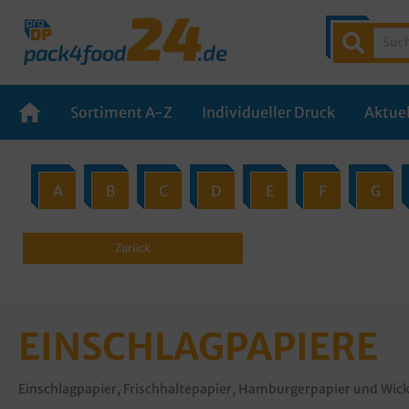
Sortiment A-Z
Individueller Druck
Aktuel
A
B
C
D
E
F
G
Zurück
EINSCHLAGPAPIERE
Einschlagpapier, Frischhaltepapier, Hamburgerpapier und Wick