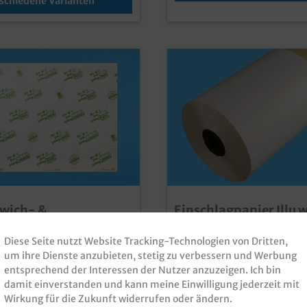
seren Kundenservice
schiedene Varianten
wich- &
Einschlagpapier Illu 
erpapier grün
Rolle verschiedene F
t 2000 Blatt versch.
1Rolle AB
Diese Seite nutzt Website Tracking-Technologien von Dritten,
gerpapier / Sandwichpapier
Einschlagpapier / Rollenpapi
um ihre Dienste anzubieten, stetig zu verbessern und Werbung
tepapier, Greaseproof,
Bäckerpapier, Illu weiß, auf R
entsprechend der Interessen der Nutzer anzuzeigen. Ich bin
mit Neutraldruck grün,
verschiedene Breiten/Gewic
00 Blatt im Karton
Auswahlgünstiges Einschlag
damit einverstanden und kann meine Einwilligung jederzeit mit
mmer:
HSPBG3340
Produktnummer:
EPIR-00
ne Zuschnittsgrößen gemäß
Rolleunbedruckt weiß, für
Wirkung für die Zukunft widerrufen oder ändern.