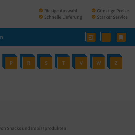
Riesige Auswahl
Günstige Preise
Schnelle Lieferung
Starker Service
en
P
R
S
T
V
W
Z
n von Snacks und Imbissprodukten