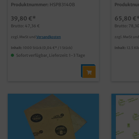
31x40cm, 1000 Blatt in VEpraktisches
Bogen, 37x5
Produktnummer:
HSPB3140B
Produktnu
Einschlagpapier für den Snack- und
Blatt)prakt
ImbissbereichPapier aus nachhaltiger
abtrennbar
39,80 €*
65,80 €
Forstwirtschaft mit fettdichter Bio
braun, für v
Barrierebiologisch abbaubar und
Einsatzmög
Brutto: 47,36 €
Brutto: 78,3
recycelbarideal für Sandwiches,
Frischhalte
Hamburger, Wraps, und viele weitere
Fettdichtigk
zzgl. MwSt und
Versandkosten
zzgl. MwSt un
Snacksauch individuell bedruckbar ab
die Entsorg
50.000 Blatt
für Fleisch
Inhalt:
1000 Stück
(0,04 €* / 1 Stück)
Inhalt:
12.5 K
fettige Imb
Sofort verfügbar, Lieferzeit: 1-3 Tage
Produkteauc
bereits ab 