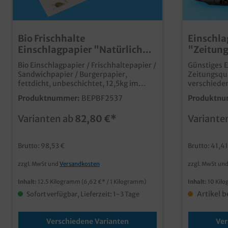
Bio Frischhalte
Einschla
Einschlagpapier "Natürlich"
"Zeitung
fettdicht 12,5kg versch.
Formate
Bio Einschlagpapier / Frischhaltepapier /
Günstiges E
Größen
Sandwichpapier / Burgerpapier,
Zeitungsqua
fettdicht, unbeschichtet, 12,5kg im
verschieden
Karton 1/8 Bogen 25x37,5cm (ca.3600
Produktnummer:
BEPBF2537
Produktnu
Blatt) & 1/4 Bogen 37,5x50cm (ca. 1800
Blatt) zur Auswahl qualitatives
Varianten ab
82,80 €*
Variante
Einschlagpapier für Imbiss und
Lebensmittelhandel zertifiziertes
Kraftpapier aus nachhaltiger
Brutto: 98,53 €
Brutto: 41,41
Forstwirtschaft, mit integrierter
Fettbarriere ohne zusätzliche
zzgl. MwSt und
Versandkosten
zzgl. MwSt un
Kunststofflage, dadurch auch im
Altpapier entsorgbar individuell
Inhalt:
12.5 Kilogramm
(6,62 €* / 1 Kilogramm)
Inhalt:
10 Kil
bedruckbar ab 500kg
Artikel b
Sofort verfügbar, Lieferzeit: 1-3 Tage
Verschiedene Varianten
Ver