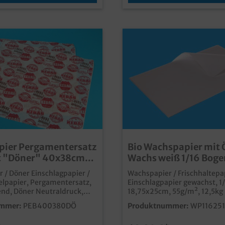
pier Pergamentersatz
Bio Wachspapier mit 
t "Döner" 40x38cm
Wachs weiß 1/16 Boge
18,75x25cm 55g/m² 1
 / Döner Einschlagpapier /
Wachspapier / Frischhaltepap
elpapier, Pergamentersatz,
Einschlagpapier gewachst, 1
nd, Döner Neutraldruck,
18,75x25cm, 55g/m², 12,5kg
 Blatt im Karton die
Kartonpraktisches und
mmer:
PEB400380DÖ
Produktnummer:
WP11625
dliche Alternative zur
umweltfreundliches Einschl
ohne zusätzliche