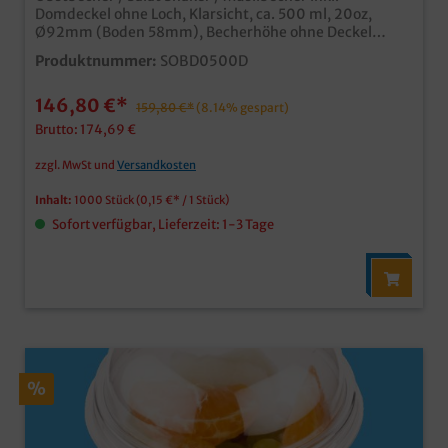
Domdeckel ohne Loch, Klarsicht, ca. 500 ml, 20oz,
Ø92mm (Boden 58mm), Becherhöhe ohne Deckel
137mm, Deckelhöhe 45mm, 1000 Stück im
Produktnummer:
SOBD0500D
Kartonhochwertiger und stabiler
Klarsichtbecherhergestellt aus recyclebarem PETfür
146,80 €*
den Verkauf und Transport von Obst- & Gemüsesnacks,
159,80 €*
(8.14% gespart)
aber auch Desserts, Softeis, etc.inklusive
Brutto: 174,69 €
Verpackungslizenz in Deutschlandindividuell
bedruckbar ab 30.000 Stück
zzgl. MwSt und
Versandkosten
Inhalt:
1000 Stück
(0,15 €* / 1 Stück)
Sofort verfügbar, Lieferzeit: 1-3 Tage
%