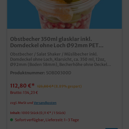
Obstbecher 350ml glasklar inkl.
Domdeckel ohne Loch Ø92mm PET
recyclebar 1000St
Obstbecher / Salat Shaker / Müslibecher inkl.
Domdeckel ohne Loch, Klarsicht, ca. 350 ml, 12oz,
Ø92mm (Boden 58mm), Becherhöhe ohne Deckel
108mm, Deckelhöhe 45mm, 1000 Stück im
Produktnummer:
SOBD0300D
Kartonhochwertiger und stabiler
Klarsichtbecherhergestellt aus recyclebarem PETfür
112,80 €*
den Verkauf und Transport von Obst- & Gemüsesnacks,
123,80 €*
(8.89% gespart)
aber auch Desserts, Softeis, etc.inklusive
Brutto: 134,23 €
Verpackungslizenz in Deutschlandindividuell
bedruckbar ab 30.000 Stück
zzgl. MwSt und
Versandkosten
Inhalt:
1000 Stück
(0,11 €* / 1 Stück)
Sofort verfügbar, Lieferzeit: 1-3 Tage