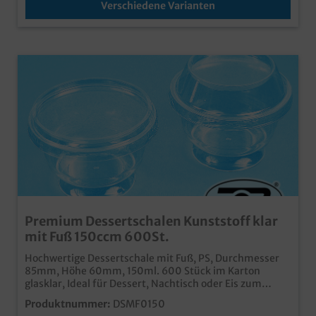
Verschiedene Varianten
Premium Dessertschalen Kunststoff klar
mit Fuß 150ccm 600St.
Hochwertige Dessertschale mit Fuß, PS, Durchmesser
85mm, Höhe 60mm, 150ml. 600 Stück im Karton
glasklar, Ideal für Dessert, Nachtisch oder Eis zum
mitnehmen auch passender Klarsichtdeckel erhältlich
Produktnummer:
DSMF0150
(separat im Shop bestellbar)