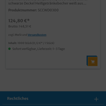
schwarze Deckel Heißgetränkebecher weiß aus
Hartpapier schwarze Kunststoffdeckel mit
Produktnummer:
SCCWD0300
Trinköffnung ideal als Coffee to go Becher,
Glühweinbecher, usw.
124,80 €*
Brutto: 148,51 €
zzgl. MwSt und
Versandkosten
Inhalt:
1000 Stück
(0,12 €* / 1 Stück)
Sofort verfügbar, Lieferzeit: 1-3 Tage
Rechtliches