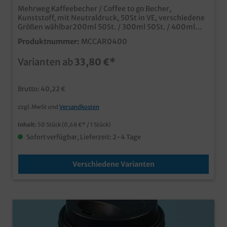
wählbar
Mehrweg Kaffeebecher / Coffee to go Becher,
Kunststoff, mit Neutraldruck, 50St in VE, verschiedene
Größen wählbar200ml 50St. / 300ml 50St. / 400ml
50St. / Deckel weiß 50St.qualitativer Mehrwegbecher
Produktnummer:
MCCAR0400
Made in Germanymit ansprechendem Neutraldruck
"All reusable"superleicht und dennoch
Varianten ab
33,80 €*
bruchsicherverdeckelbar (Deckel separat zu
bestellenfür Heiß- und Kaltgetränke
geeignetgeschmacksneutral, frei von BPA und
Brutto: 40,22 €
Melaminaus recycelbarem Kunststoffmaterial
zzgl. MwSt und
Versandkosten
Inhalt:
50 Stück
(0,68 €* / 1 Stück)
Sofort verfügbar, Lieferzeit: 2-4 Tage
Verschiedene Varianten