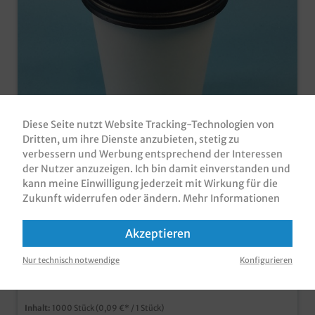
Diese Seite nutzt Website Tracking-Technologien von
Sparkaket Heißgetränkebecher 8oz
Dritten, um ihre Dienste anzubieten, stetig zu
200ml m. Deckel
verbessern und Werbung entsprechend der Interessen
Sparpaket! Heißgetränkebecher / Coffee to go Becher /
der Nutzer anzuzeigen. Ich bin damit einverstanden und
Glühweinbecher, 1000 weiße Becher + schwarze Deckel
kann meine Einwilligung jederzeit mit Wirkung für die
Heißgetränkebecher weiß aus Hartpapier schwarze
Zukunft widerrufen oder ändern.
Mehr Informationen
Kunststoffdeckel mit Trinköffnung ideal als Coffee to go
Produktnummer:
SCCWD0200
Becher, Glühweinbecher, usw.
Akzeptieren
89,80 €*
Brutto: 106,86 €
Nur technisch notwendige
Konfigurieren
zzgl. MwSt und
Versandkosten
Inhalt:
1000 Stück
(0,09 €* / 1 Stück)