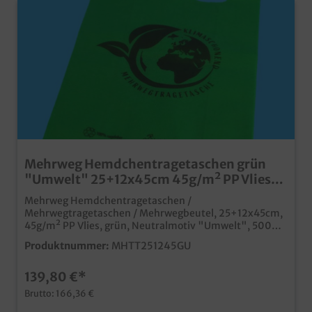
Mehrweg Hemdchentragetaschen grün
"Umwelt" 25+12x45cm 45g/m² PP Vlies
500St
Mehrweg Hemdchentragetaschen /
Mehrwegtragetaschen / Mehrwegbeutel, 25+12x45cm,
45g/m² PP Vlies, grün, Neutralmotiv "Umwelt", 500
Stück im Kartonstabile Hemdchentragetaschen für den
Produktnummer:
MHTT251245GU
Mehrfacheinsatzaus recycelbarem
Materiallebensmittelechtideal für den Einsatz im
139,80 €*
EinzelhandelAlternative zu herkömmlichen Plastik
Hemdchentragetaschenauch individuell bedruckbar
Brutto: 166,36 €