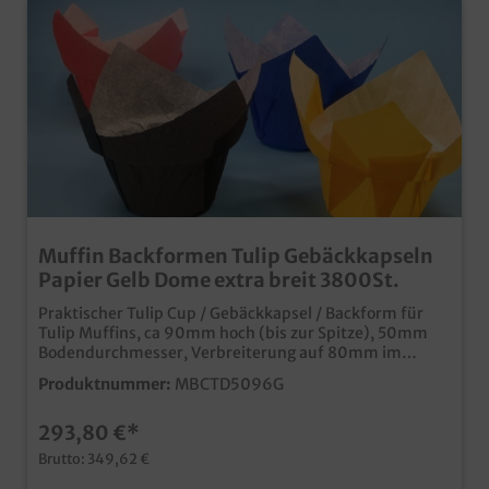
Muffin Backformen Tulip Gebäckkapseln
Papier Gelb Dome extra breit 3800St.
Praktischer Tulip Cup / Gebäckkapsel / Backform für
Tulip Muffins, ca 90mm hoch (bis zur Spitze), 50mm
Bodendurchmesser, Verbreiterung auf 80mm im
Kopfbereich, farbig Gelb, 3800 Stück im Karton, ideal
Produktnummer:
MBCTD5096G
für den Einsatz in Bäckerei, Konditorei oder im Coffee to
go speziell für den EInsatz zur Produktion gefüllter
293,80 €*
Muffins mit breiter Kopfform (Dome) praktische und
kostengünstige Einweglösung für den professionellen
Brutto: 349,62 €
Einsatz