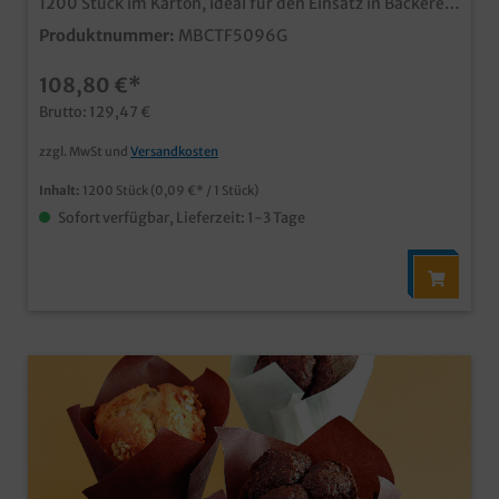
1200 Stück im Karton, ideal für den Einsatz in Bäckerei,
Konditorei oder im Coffee to go einfache Produktion
Produktnummer:
MBCTF5096G
und Verkauf von Tulip / Tulpen Muffins praktische und
kostengünstige Einweglösung (Abbildung zeigt auch
108,80 €*
andere Farben, bitte Artikelbeschreibung beachten)
Brutto: 129,47 €
zzgl. MwSt und
Versandkosten
Inhalt:
1200 Stück
(0,09 €* / 1 Stück)
Sofort verfügbar, Lieferzeit: 1-3 Tage