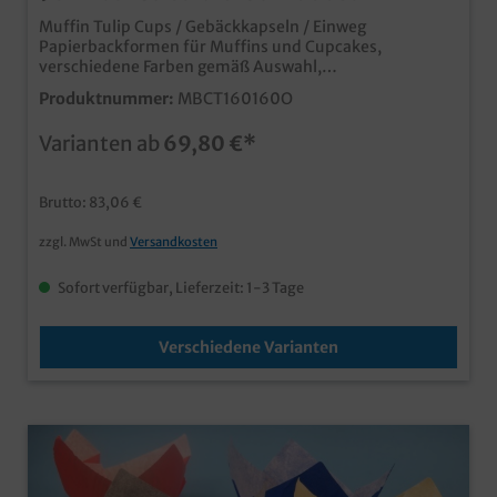
Muffin Tulip Cups / Gebäckkapseln / Einweg
Papierbackformen für Muffins und Cupcakes,
verschiedene Farben gemäß Auswahl,
Bodendurchmesser 5cm, Höhe 9cm, 1000 Stück im
Produktnummer:
MBCT160160O
Karton praktische Papierbackformen ideal für
Produktion und Verkauf verschiedene Farben erhältlich
Varianten ab
69,80 €*
Sie möchten Backformen oder Gebäckkapseln
individuell mit Ihrem Design bedrucken lassen? Kein
Problem, wenden Sie sich einfach an unseren
Brutto: 83,06 €
Kundenservice.
zzgl. MwSt und
Versandkosten
Sofort verfügbar, Lieferzeit: 1-3 Tage
Verschiedene Varianten