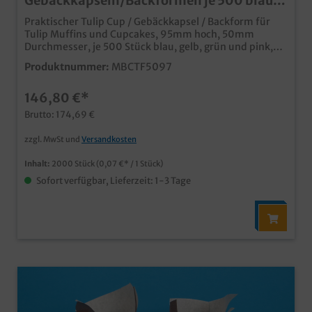
Gebäckkapseln/Backformen je 500 blau
gelb grün pink 2000St.
Praktischer Tulip Cup / Gebäckkapsel / Backform für
Tulip Muffins und Cupcakes, 95mm hoch, 50mm
Durchmesser, je 500 Stück blau, gelb, grün und pink,
2000 Stück im Karton, ideal für den professionellen
Produktnummer:
MBCTF5097
Einsatz in Bäckerei, Konditorei oder im Coffee to go für
moderne und beliebte Tulip / Tulpen Muffins praktische
146,80 €*
und kostengünstige Einweglösung
Brutto: 174,69 €
zzgl. MwSt und
Versandkosten
Inhalt:
2000 Stück
(0,07 €* / 1 Stück)
Sofort verfügbar, Lieferzeit: 1-3 Tage