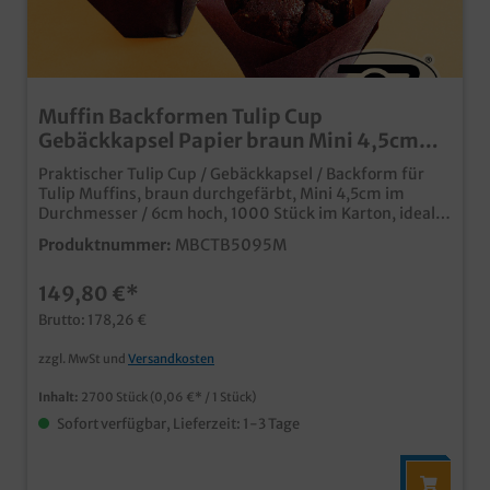
Muffin Backformen Tulip Cup
Gebäckkapsel Papier braun Mini 4,5cm
2700St.
Praktischer Tulip Cup / Gebäckkapsel / Backform für
Tulip Muffins, braun durchgefärbt, Mini 4,5cm im
Durchmesser / 6cm hoch, 1000 Stück im Karton, ideal
für den Einsatz in Bäckerei, Konditorei oder im Coffee to
Produktnummer:
MBCTB5095M
go perfekt für kleine Muffins oder Cupcakes praktisches
Hilfsmittel für das Verbinden von Produktion und
149,80 €*
Verkauf
Brutto: 178,26 €
zzgl. MwSt und
Versandkosten
Inhalt:
2700 Stück
(0,06 €* / 1 Stück)
Sofort verfügbar, Lieferzeit: 1-3 Tage