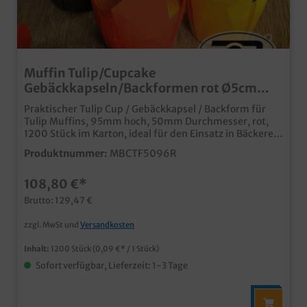
Muffin Tulip/Cupcake
Gebäckkapseln/Backformen rot Ø5cm
1200St.
Praktischer Tulip Cup / Gebäckkapsel / Backform für
Tulip Muffins, 95mm hoch, 50mm Durchmesser, rot,
1200 Stück im Karton, ideal für den Einsatz in Bäckerei,
Konditorei oder im Coffee to go einfache Produktion
Produktnummer:
MBCTF5096R
und Verkauf von Tulip / Tulpen Muffins praktische und
kostengünstige Einweglösung (Abbildung zeigt auch
108,80 €*
andere Farben, bitte Artikelbeschreibung beachten)
Brutto: 129,47 €
zzgl. MwSt und
Versandkosten
Inhalt:
1200 Stück
(0,09 €* / 1 Stück)
Sofort verfügbar, Lieferzeit: 1-3 Tage