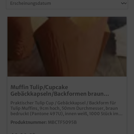
Muffin Tulip/Cupcake
Gebäckkapseln/Backformen braun
bedruckt 5cm 1000St
Praktischer Tulip Cup / Gebäckkapsel / Backform für
Tulip Muffins, 9cm hoch, 50mm Durchmesser, braun
bedruckt (Pantone 497U), innen weiß, 1000 Stück im
Karton, ideal für den Einsatz in Bäckerei, Konditorei
Produktnummer:
MBCTF5095B
oder im Coffee to go für moderne und beliebte Tulpen
Muffins praktische und kostengünstige Einweglösung