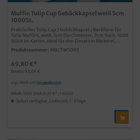
Muffin Tulip Cup Gebäckkapsel weiß 5cm
1000St.
Praktischer Tulip Cup / Gebäckkapsel / Backform für
Tulip Muffins, weiß, 5cm Durchmesser, 9cm hoch, 1000
Stück im Karton, ideal für den Einsatz in Bäckerei,
Konditorei oder im Coffee to go ideal für Muffins und
Produktnummer:
MBCTW5095
Cupcakes lebensmittelecht und einsatzfertig auch
individuell bedruckbar, fragen Sie einfach unseren
69,80 €*
Kundenservice nach den Konditionen
Brutto: 83,06 €
zzgl. MwSt und
Versandkosten
Inhalt:
1000 Stück
(0,07 €* / 1 Stück)
Sofort verfügbar, Lieferzeit: 1-3 Tage