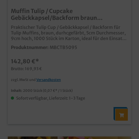
Muffin Tulip / Cupcake
Gebäckkapsel/Backform braun
durchgefärbt Boden 5cm 9cm hoch
Praktischer Tulip Cup / Gebäckkapsel / Backform für
2000St
Tulip Muffins, braun, durhcgefärbt, 5cm Durchmesser,
9cm hoch, 1000 Stück im Karton, ideal für den Einsatz
in Bäckerei, Konditorei oder im Coffee to go für die
Produktnummer:
MBCTB5095
Produktion von Muffins oder Cupcakes
lebensmittelecht und backfertig
142,80 €*
Brutto: 169,93 €
zzgl. MwSt und
Versandkosten
Inhalt:
2000 Stück
(0,07 €* / 1 Stück)
Sofort verfügbar, Lieferzeit: 1-3 Tage