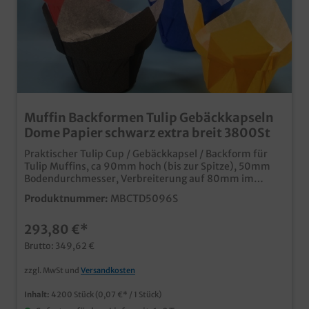
Muffin Backformen Tulip Gebäckkapseln
Dome Papier schwarz extra breit 3800St
Praktischer Tulip Cup / Gebäckkapsel / Backform für
Tulip Muffins, ca 90mm hoch (bis zur Spitze), 50mm
Bodendurchmesser, Verbreiterung auf 80mm im
Kopfbereich, farbig schwarz, 3800 Stück im Karton,
Produktnummer:
MBCTD5096S
ideal für den Einsatz in Bäckerei, Konditorei oder im
Coffee to go speziell für den EInsatz zur Produktion
293,80 €*
gefüllter Muffins mit breiter Kopfform (Dome)
praktische und kostengünstige Einweglösung für den
Brutto: 349,62 €
professionellen EInsatz
zzgl. MwSt und
Versandkosten
Inhalt:
4200 Stück
(0,07 €* / 1 Stück)