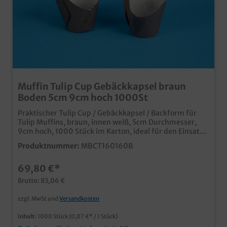
Muffin Tulip Cup Gebäckkapsel braun
Boden 5cm 9cm hoch 1000St
Praktischer Tulip Cup / Gebäckkapsel / Backform für
Tulip Muffins, braun, innen weiß, 5cm Durchmesser,
9cm hoch, 1000 Stück im Karton, ideal für den Einsatz
in Bäckerei, Konditorei oder im Coffee to go für die
Produktnummer:
MBCT160160B
Produktion von Muffins oder Cupcakes
lebensmittelecht und backfertig
69,80 €*
Brutto: 83,06 €
zzgl. MwSt und
Versandkosten
Inhalt:
1000 Stück
(0,07 €* / 1 Stück)