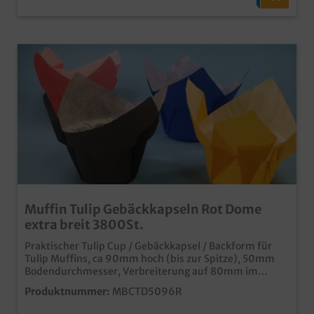
Muffin Tulip Gebäckkapseln Rot Dome
extra breit 3800St.
Praktischer Tulip Cup / Gebäckkapsel / Backform für
Tulip Muffins, ca 90mm hoch (bis zur Spitze), 50mm
Bodendurchmesser, Verbreiterung auf 80mm im
Kopfbereich, farbig Rot, 3800 Stück im Karton, ideal für
Produktnummer:
MBCTD5096R
den Einsatz in Bäckerei, Konditorei oder im Coffee to go
speziell für den EInsatz zur Produktion gefüllter Muffins