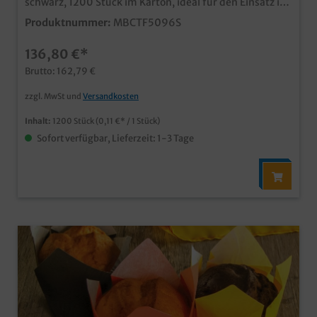
schwarz, 1200 Stück im Karton, ideal für den Einsatz in
Bäckerei, Konditorei oder im Coffee to go einfache
Produktnummer:
MBCTF5096S
Produktion und Verkauf von Tulip / Tulpen Muffins
praktische und kostengünstige Einweglösung
136,80 €*
(Abbildung zeigt auch andere Farben, bitte
Artikelbeschreibung beachten)
Brutto: 162,79 €
zzgl. MwSt und
Versandkosten
Inhalt:
1200 Stück
(0,11 €* / 1 Stück)
Sofort verfügbar, Lieferzeit: 1-3 Tage