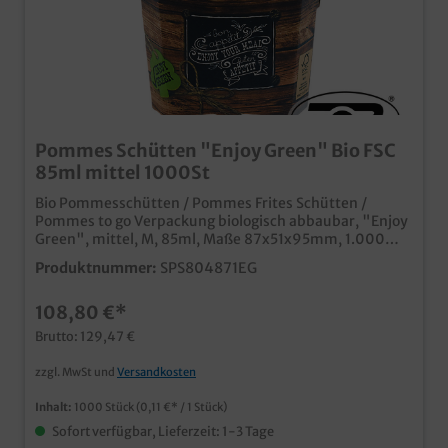
Pommes Schütten "Enjoy Green" Bio FSC
85ml mittel 1000St
Bio Pommesschütten / Pommes Frites Schütten /
Pommes to go Verpackung biologisch abbaubar, "Enjoy
Green", mittel, M, 85ml, Maße 87x51x95mm, 1.000
Stück im Karton Bekannt aus großen Fastfood Ketten
Produktnummer:
SPS804871EG
für eine mittlere Portion Pommes cooler Vintage Look
im Holz Design + Enjoy Green Button FSC Papier und
108,80 €*
kunststofffreie Beschichtung kompostierbar Made in
Germany schon ab 25.000 Stück individuell bedruckbar
Brutto: 129,47 €
zzgl. MwSt und
Versandkosten
Inhalt:
1000 Stück
(0,11 €* / 1 Stück)
Sofort verfügbar, Lieferzeit: 1-3 Tage