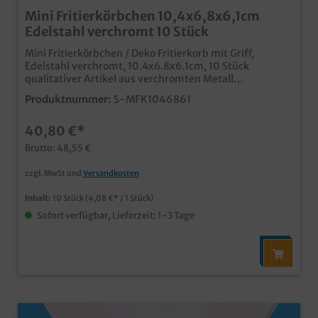
Mini Fritierkörbchen 10,4x6,8x6,1cm
Edelstahl verchromt 10 Stück
Mini Fritierkörbchen / Deko Fritierkorb mit Griff,
Edelstahl verchromt, 10.4x6.8x6.1cm, 10 Stück
qualitativer Artikel aus verchromten Metall
spülmaschinenfest und mehrfach verwendbar ideal für
Produktnummer:
S-MFK1046861
das präsentieren und Servieren von Pommes, Nuggets,
Wings, Calamaris, usw. perfekt auch in Verbindung mit
40,80 €*
unseren 2-seitig offenen Snacktaschen
Brutto: 48,55 €
zzgl. MwSt und
Versandkosten
Inhalt:
10 Stück
(4,08 €* / 1 Stück)
Sofort verfügbar, Lieferzeit: 1-3 Tage