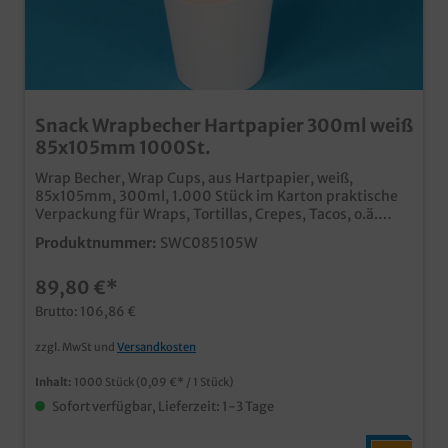
Snack Wrapbecher Hartpapier 300ml weiß
85x105mm 1000St.
Wrap Becher, Wrap Cups, aus Hartpapier, weiß,
85x105mm, 300ml, 1.000 Stück im Karton praktische
Verpackung für Wraps, Tortillas, Crepes, Tacos, o.ä.
ideal für Verkauf und Präsentation hitzebeständig bis
Produktnummer:
SWC085105W
90 Grad stabile Qualität "Made in Germany" auch
individuell bedruckbar, fragen Sie einfach unseren
89,80 €*
Kundenservice
Brutto: 106,86 €
zzgl. MwSt und
Versandkosten
Inhalt:
1000 Stück
(0,09 €* / 1 Stück)
Sofort verfügbar, Lieferzeit: 1-3 Tage