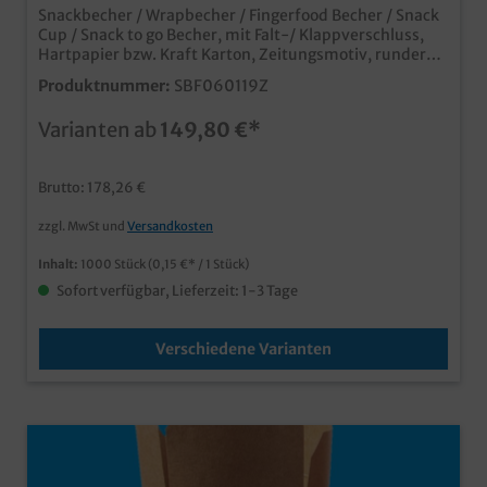
Snackbecher / Wrapbecher / Fingerfood Becher / Snack
Cup / Snack to go Becher, mit Falt-/ Klappverschluss,
Hartpapier bzw. Kraft Karton, Zeitungsmotiv, runder
Boden Ø60mm, 1000 Stück im Karton Praktische
Produktnummer:
SBF060119Z
Snackbecher im Newspaperdesign, fett- und
feuchtigkeitsresistent, verschiedene Größen gemäß
Varianten ab
149,80 €*
Auswahl: 12oz/260ml 11,9cm hoch Ø80mm oben
16oz/350ml 14cm hoch Ø85mm oben 20oz/480ml
15,7cm hoch Ø90mm oben (in weiß und braun) Die
Brutto: 178,26 €
Becher können problemlos offen oder eingeklappt
verwendet werden. Durch die Dampflöcher eignen sie
zzgl. MwSt und
Versandkosten
sich auch ideal für knusprige Snacks, die auch beim
zugeklappten Becher nicht aufweichen. Gern bieten wir
Inhalt:
1000 Stück
(0,15 €* / 1 Stück)
Ihnen die modernen Snackbecher auch mit Ihrem Logo
oder Wunschdesign an.
Sofort verfügbar, Lieferzeit: 1-3 Tage
Verschiedene Varianten