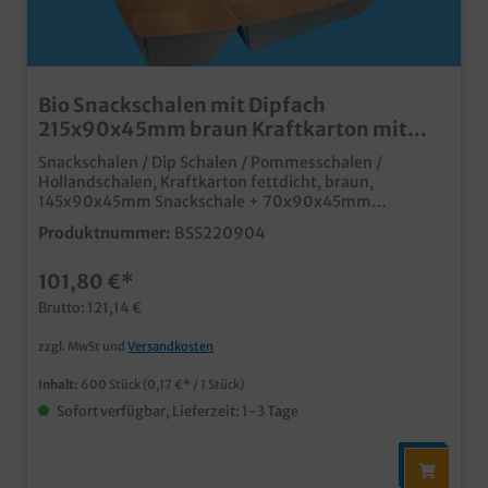
Bio Snackschalen mit Dipfach
215x90x45mm braun Kraftkarton mit
Fettbarriere 600St.
Snackschalen / Dip Schalen / Pommesschalen /
Hollandschalen, Kraftkarton fettdicht, braun,
145x90x45mm Snackschale + 70x90x45mm
anhängendes Dipfach (ca. 150ml), 100 Stück in Poly,
Produktnummer:
BSS220904
600 Stück im Kartonpraktische Snackschalen mit
anhängendem separaten Dipfachaus nachhaltigem
101,80 €*
Kraftkarton mit integrierter Fettbarrierekeine
Kunststoffbeschichtung notwendigideal für Pommes,
Brutto: 121,14 €
Frikandel, Nachos und viele weitere Snacks zum
dippenpraktische und nachhaltige Lösung in
zzgl. MwSt und
Versandkosten
Gastronomie, Imbiss und Fastfood
Inhalt:
600 Stück
(0,17 €* / 1 Stück)
Sofort verfügbar, Lieferzeit: 1-3 Tage