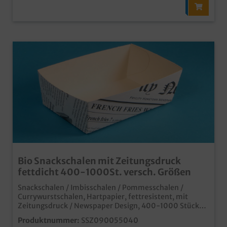
Bio Snackschalen mit Zeitungsdruck
fettdicht 400-1000St. versch. Größen
Snackschalen / Imbisschalen / Pommesschalen /
Currywurstschalen, Hartpapier, fettresistent, mit
Zeitungsdruck / Newspaper Design, 400-1000 Stück
im Karton, verschiedene Größen gemäß Auswahl
Produktnummer:
SSZ090055040
moderne Snackschalen für den Einsatz in Imbiss und