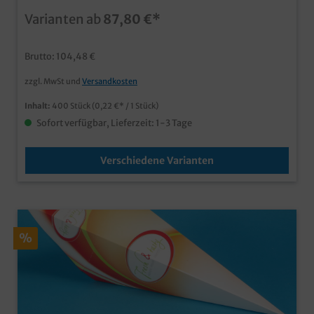
Food Truck praktische Verpackung für Pommes ,
Varianten ab
87,80 €*
Currywurst, Fingerfood, usw. aus fettresistentem
Hartpapier mit KIT Faktor kompostierbar und
recycelbar
Brutto: 104,48 €
zzgl. MwSt und
Versandkosten
Inhalt:
400 Stück
(0,22 €* / 1 Stück)
Sofort verfügbar, Lieferzeit: 1-3 Tage
Verschiedene Varianten
%