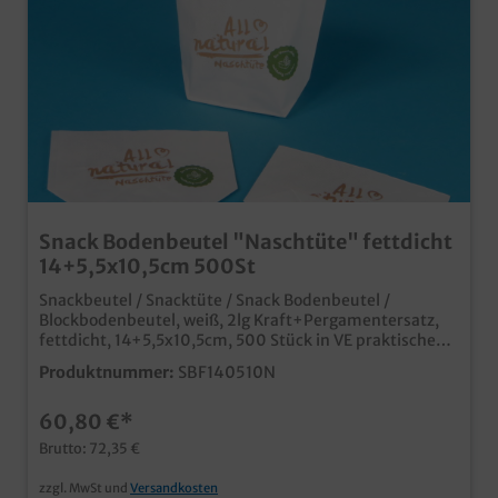
Snack Bodenbeutel "Naschtüte" fettdicht
14+5,5x10,5cm 500St
Snackbeutel / Snacktüte / Snack Bodenbeutel /
Blockbodenbeutel, weiß, 2lg Kraft+Pergamentersatz,
fettdicht, 14+5,5x10,5cm, 500 Stück in VE praktische
kleine Snacktüte mit Standboden stabil und fettdicht
Produktnummer:
SBF140510N
durch 2-lagige Fertigung aus 100% Papiermaterial,
kann im Altpapier entsorgt werden ideal für kleine
60,80 €*
Snacks, Fingerfood, Quarkbällchen, Pommes,
gebrannte Mandeln, etc. praktische Lösung für
Brutto: 72,35 €
Gastronomie und Lebensmittelhandel natürlich auch
individuell bedruckbar, fragen Sie unseren
zzgl. MwSt und
Versandkosten