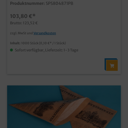
Ketten für eine mittlere Portion Pommes cooler
Produktnummer:
SPS804871PB
Ökolook in naturbraun Made in Germany schon ab
25.000 Stück individuell bedruckbar
103,80 €*
Brutto: 123,52 €
zzgl. MwSt und
Versandkosten
Inhalt:
1000 Stück
(0,10 €* / 1 Stück)
Sofort verfügbar, Lieferzeit: 1-3 Tage