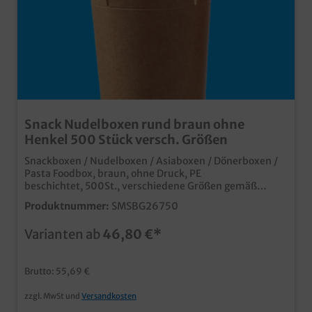
Snack Nudelboxen rund braun ohne
Henkel 500 Stück versch. Größen
Snackboxen / Nudelboxen / Asiaboxen / Dönerboxen /
Pasta Foodbox, braun, ohne Druck, PE
beschichtet, 500St., verschiedene Größen gemäß
Auswahl (16oz/ca. 500ml; 26oz/ca. 750ml) Heben Sie
Produktnummer:
SMSBG26750
Ihren Lieferdienst oder Ihr Essen zum Mitnehmen von
der Masse der Konkurrenz ab. Hochwertige Snackbox
Varianten ab
46,80 €*
aus Hartpapier Runder Boden, eckiger Falt Verschluss
Fettdicht & Lebensmittelecht, perfekt für Nudeln,
Fingerfood, Döner, asiatische Gerichte usw.Papier aus
Brutto: 55,69 €
nachhaltiger Forstwirtschaft auch in Ihrem
Wunschmotiv bedruckbar, fragen Sie einfach unseren
zzgl. MwSt und
Versandkosten
Kundenservice