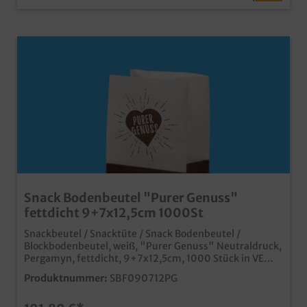
Snack Bodenbeutel "Purer Genuss"
fettdicht 9+7x12,5cm 1000St
Snackbeutel / Snacktüte / Snack Bodenbeutel /
Blockbodenbeutel, weiß, "Purer Genuss" Neutraldruck,
Pergamyn, fettdicht, 9+7x12,5cm, 1000 Stück in VE
praktische kleine Snacktüte mit Standboden stabil und
Produktnummer:
SBF090712PG
fettdicht durch Pergamyn Material in 60g/m² aus
100% Papiermaterial, kann im Altpapier entsorgt