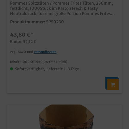
Pommes Spitztüten / Pommes Frites Tüten, 230mm,
fettdicht, 1000Stück im Karton Fresh & Tasty
Neutraldruck, für eine große Portion Pommes Frites
fettdichtes Papier für den fleckfreien Pommes Frites
Produktnummer:
SPS0230
Genuss Made in Germany ab 50.000 Stück auch mit
Ihrem Individualmotiv beruckbar
43,80 €*
Brutto: 52,12 €
zzgl. MwSt und
Versandkosten
Inhalt:
1000 Stück
(0,04 €* / 1 Stück)
Sofort verfügbar, Lieferzeit: 1-3 Tage