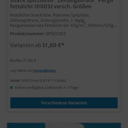
Snack Spitztüten "Zeitungsdruck" Perga
fettdicht 1000St versch. Größen
Fettdichte Snack bzw. Pommes Spitztüte,
Zeitungsdruck, Zeitungsmotiv, 1-lagig,
Pergamentersatz fettdicht 40-45g/m², 190mm/125g
oder 230mm/250g zur Auswahl, 1000Stück im Karton
Produktnummer:
SPS0230Z
ideal für den Imbissbereich Pommes, Backfisch und
andere Leckereien zum einfachen Verzehr unterwegs
Varianten ab
31,80 €*
stylischer und nostalgischer Zeitungsdruck.
fettabweisendes Pergamentersatzpapier ab 50.000
Stück auch individuell bedruckbar
Brutto: 37,84 €
zzgl. MwSt und
Versandkosten
Inhalt:
1000 Stück
(0,03 €* / 1 Stück)
Sofort verfügbar, Lieferzeit: 1-3 Tage
Verschiedene Varianten