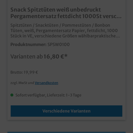
Snack Spitztüten weiß unbedruckt
Pergamentersatz fettdicht 1000St versch.
Größen
Spitztüten / Snacktüten / Pommestüten / Bonbon
Tüten, weiß, Pergamentersatz Papier, fettdicht, 1000
Stück in VE, verschiedene Größen wählbarpraktische
Snack Spitztüten für den Imbissbereichunbedruckt
Produktnummer:
SPSW0100
weiß, für den vielseitigen Einsatzaus fettabweisendem
Pergamentersatzideal für fettige und frittierte Snacks,
Varianten ab
16,80 €*
oder auch glasierte Süßwaren und
Früchteumweltfreundliche Papierverpackungauch
individuell bedruckbar
Brutto: 19,99 €
zzgl. MwSt und
Versandkosten
Sofort verfügbar, Lieferzeit: 1-3 Tage
Verschiedene Varianten