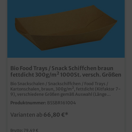
Bio Food Trays / Snack Schiffchen braun
fettdicht 300g/m² 1000St. versch. Größen
Bio Snackschalen / Snackschiffchen / Food Trays /
Kartonschalen, braun, 300g/m², fettdicht (Kitfaktor 7-
9), verschiedene Größen gemäß Auswahl (Länge
oben/unten x Breite oben/unten x Höhe)S ca. 200ml /
Produktnummer:
BSSBR161004
M ca. 300ml / L ca. 400ml / XL ca. 600mlpraktische und
umweltfreundliche Snackschalen aus Papiernachhaltig
Varianten ab
66,80 €*
ohne Kunststoffbeschichtung, aber fettdicht durch KIT
Faktor 7-9stabiler 300g Karton für optimales
Handlingideal für Fingerfood, Pommes, Currywurst,
Brutto: 79,49 €
etc.Herstellung in Europa für kurze logistische Wege