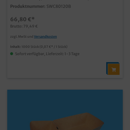
Verpackung für Wraps, Tortillas, Crepes, Tacos, o.ä.
Produktnummer:
SWC80120B
ideal für Verkauf und Präsentation in Imbiss, Tankshop,
Bistro, usw. modernes braun, mit PE Barriere für beste
66,80 €*
FettdichtigkeitPapier aus zertifizierter Forstwirtschaft
auch individuell bedruckbar, fragen Sie einfach unseren
Brutto: 79,49 €
Kundenservice
zzgl. MwSt und
Versandkosten
Inhalt:
1000 Stück
(0,07 €* / 1 Stück)
Sofort verfügbar, Lieferzeit: 1-3 Tage