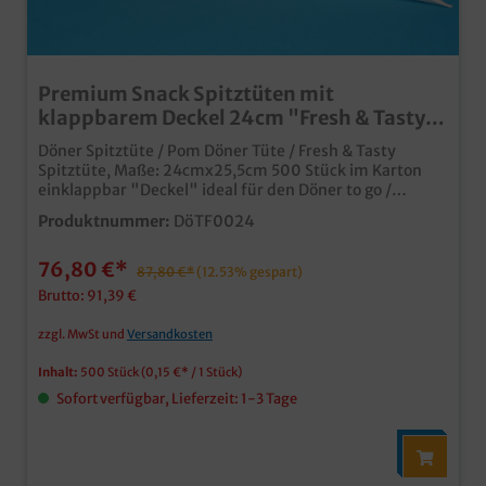
Premium Snack Spitztüten mit
klappbarem Deckel 24cm "Fresh & Tasty"
500St.
Döner Spitztüte / Pom Döner Tüte / Fresh & Tasty
Spitztüte, Maße: 24cmx25,5cm 500 Stück im Karton
einklappbar "Deckel" ideal für den Döner to go /
Pomdöner Fettdicht und lebensmittelecht
Produktnummer:
DöTF0024
Hochwertiger Neutraldruck Qualität made in Germany
Schon ab 25.000 mit Ihrem Eigendruck produzierbar
76,80 €*
87,80 €*
(12.53% gespart)
Brutto: 91,39 €
zzgl. MwSt und
Versandkosten
Inhalt:
500 Stück
(0,15 €* / 1 Stück)
Sofort verfügbar, Lieferzeit: 1-3 Tage