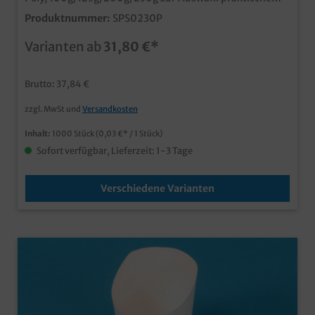
und umweltfreundliche Pommes Verpackung ideal für
Produktnummer:
SPS0230P
den Verkauf von Pommes "auf die Hand" optimal im
Imbissbereich, auf Veranstaltungen oder Volksfesten
Varianten ab
31,80 €*
auch individuell bedruckbar, fragen Sie unseren
Kundenservice nach einem Angebot
Brutto: 37,84 €
zzgl. MwSt und
Versandkosten
Inhalt:
1000 Stück
(0,03 €* / 1 Stück)
Sofort verfügbar, Lieferzeit: 1-3 Tage
Verschiedene Varianten