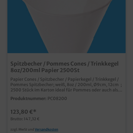
Spitzbecher / Pommes Cones / Trinkkegel
8oz/200ml Papier 2500St
Papier Cones / Spitzbecher / Papierkegel / Trinkkegel /
Pommes Spitzbecher; weiß, 8oz / 200ml, Ø9cm, 12cm ;
2500 Stück im Karton ideal für Pommes oder auch als
Trinkbecher für Wasserspender die umweltfreundliche
Produktnummer:
PC08200
Alternative zu Plastikbechern und
Kunststoffverpackungen
123,80 €*
Brutto: 147,32 €
zzgl. MwSt und
Versandkosten