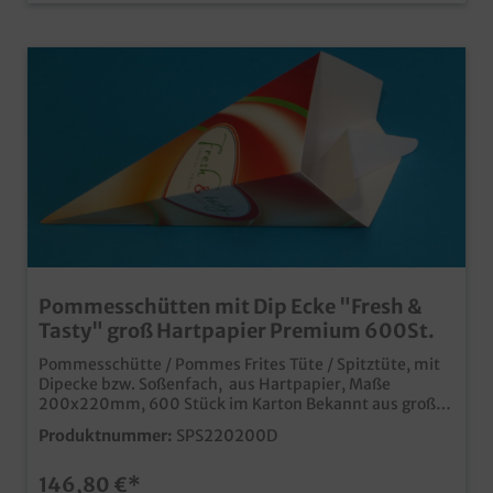
Pommesschütten mit Dip Ecke "Fresh &
Tasty" groß Hartpapier Premium 600St.
Pommesschütte / Pommes Frites Tüte / Spitztüte, mit
Dipecke bzw. Soßenfach, aus Hartpapier, Maße
200x220mm, 600 Stück im Karton Bekannt aus großen
Fastfood Ketten mit Dip-Ecke, einem Extra Fach für
Produktnummer:
SPS220200D
Ketchup und Majo origineller Fresh & Tasty Look stabiles
und hochwertiges Hartpapier Snackverpackungen
146,80 €*
made in germany Ab 25.000 auch mit Ihrem eigenen