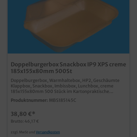
Doppelburgerbox Snackbox IP9 XPS creme
185x155x80mm 500St
Doppelburgerbox, Warmhaltebox, HP2, Geschäumte
Klappbox, Snackbox, Imbissbox, Lunchbox, creme
185x155x80mm 500 Stück im Kartonpraktische
Snackbox für den Imbissbereich und
Produktnummer:
MBS185145C
Lieferservicegünstige XPS Qualität, natürlich
lebensmittelunbedenklichHergestellt in Europa, für
38,80 €*
kurze Lieferwege
Brutto: 46,17 €
zzgl. MwSt und
Versandkosten