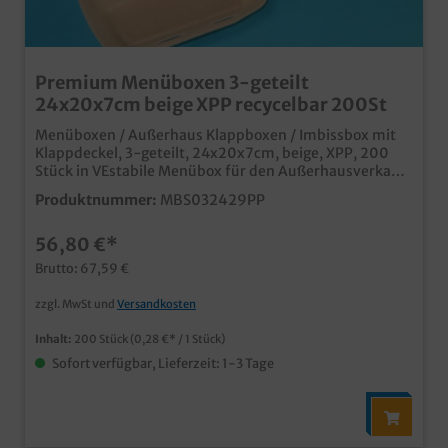
Premium Menüboxen 3-geteilt
24x20x7cm beige XPP recycelbar 200St
Menüboxen / Außerhaus Klappboxen / Imbissbox mit
Klappdeckel, 3-geteilt, 24x20x7cm, beige, XPP, 200
Stück in VEstabile Menübox für den Außerhausverkauf
von Speisenschnittfest, und auch für heiße, fettige
Produktnummer:
MBS032429PP
Speisen geeignetmikrowellenfest und gut isolierendaus
recycelbarem XPP Material
56,80 €*
Brutto: 67,59 €
zzgl. MwSt und
Versandkosten
Inhalt:
200 Stück
(0,28 €* / 1 Stück)
Sofort verfügbar, Lieferzeit: 1-3 Tage