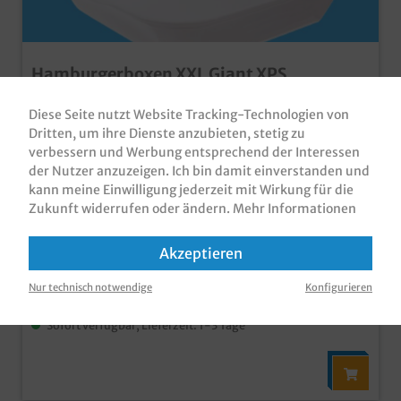
Hamburgerboxen XXL Giant XPS
geschäumt weiß groß 21x21x11cm 200St.
Diese Seite nutzt Website Tracking-Technologien von
Hamburgerboxen / Snackboxen / Menüboxen XXL,
Dritten, um ihre Dienste anzubieten, stetig zu
Klappbox aus XPS Material, weiß 210x210x110mm
verbessern und Werbung entsprechend der Interessen
(Bodenmaß 135x135mm), 200 Stück im Karton
(2x100)Optimal für das Außerhausgeschäft mit XXL
der Nutzer anzuzeigen. Ich bin damit einverstanden und
Produktnummer:
HBS210210B
Hamburgerngünstige Verpackungslösung für
kann meine Einwilligung jederzeit mit Wirkung für die
Imbissbetriebe und Lieferdiensteaus isolierendem XPS
Zukunft widerrufen oder ändern.
Mehr Informationen
48,80 €*
Materialmit Innenlaminierung für besonders hohe
Fettdichtigkeitauch für frittierte Produkte geeignet
Brutto: 58,07 €
Akzeptieren
zzgl. MwSt und
Versandkosten
Nur technisch notwendige
Konfigurieren
Inhalt:
200 Stück
(0,24 €* / 1 Stück)
Sofort verfügbar, Lieferzeit: 1-3 Tage