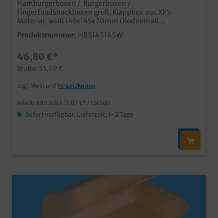
Hamburgerboxen / Burgerboxen /
FingerfoodSnackboxen groß, Klappbox aus XPS
Material, weiß 145x145x70mm (Bodenmaß
90x90mm), HP6, IP6, 680 Stück im Karton praktische
Produktnummer:
HBS145145W
Klappbox für Hamburger, Cheeseburger und Fingerfood
Ideal für den Außerhaus und Lieferservicegünstiges
46,80 €*
XPS Material, natürlich lebensmittelunbedenklichaus
europäischer Produktion, für kurze Lieferwege
Brutto: 55,69 €
zzgl. MwSt und
Versandkosten
Inhalt:
680 Stück
(0,07 €* / 1 Stück)
Sofort verfügbar, Lieferzeit: 1-3 Tage