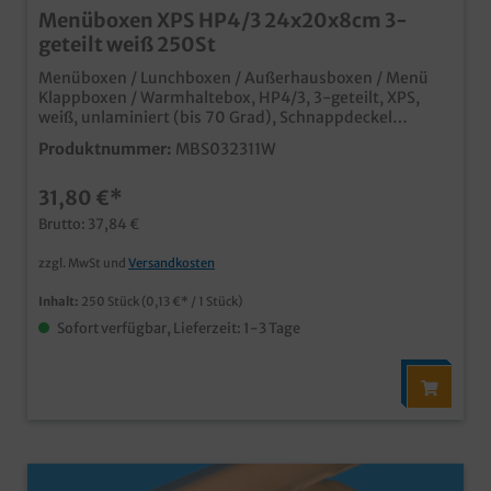
Menüboxen XPS HP4/3 24x20x8cm 3-
geteilt weiß 250St
Menüboxen / Lunchboxen / Außerhausboxen / Menü
Klappboxen / Warmhaltebox, HP4/3, 3-geteilt, XPS,
weiß, unlaminiert (bis 70 Grad), Schnappdeckel
240x200x80mm, 250 Stück im Karton praktische
Produktnummer:
MBS032311W
Transportbox für Speisen und Menüs ideal für den
Einsatz in der Außerhausgastronomie und dem
31,80 €*
Lieferservice günstige und praktikable Lösung für den
Speisentransport in verschiedenen Unterteilungen
Brutto: 37,84 €
erhältlichaus XPS Material, welches aktuell nicht vom
EU Kunststoffverbot betroffen ist
zzgl. MwSt und
Versandkosten
Inhalt:
250 Stück
(0,13 €* / 1 Stück)
Sofort verfügbar, Lieferzeit: 1-3 Tage