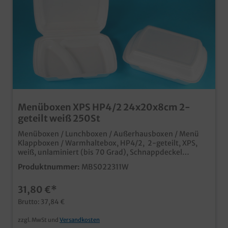
Menüboxen XPS HP4/2 24x20x8cm 2-
geteilt weiß 250St
Menüboxen / Lunchboxen / Außerhausboxen / Menü
Klappboxen / Warmhaltebox, HP4/2, 2-geteilt, XPS,
weiß, unlaminiert (bis 70 Grad), Schnappdeckel
240x200x80mm, 250 Stück im Karton praktische
Produktnummer:
MBS022311W
Transportbox für Speisen und Menüs ideal für den
Einsatz in der Außerhausgastronomie und dem
31,80 €*
Lieferservice günstige und praktikable Lösung für den
Speisentransport in verschiedenen Unterteilungen
Brutto: 37,84 €
erhältlichaus XPS Material, welches aktuell nicht vom
EU Kunststoffverbot betroffen ist
zzgl. MwSt und
Versandkosten