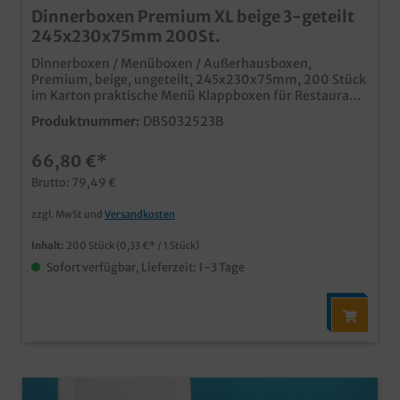
Dinnerboxen Premium XL beige 3-geteilt
245x230x75mm 200St.
Dinnerboxen / Menüboxen / Außerhausboxen,
Premium, beige, ungeteilt, 245x230x75mm, 200 Stück
im Karton praktische Menü Klappboxen für Restaurant,
Imbiss und Lieferservice laminierte Premiumvariante,
Produktnummer:
DBS032523B
auch für heiße fettige Produkte optimale große
Warmhaltebox für Menüs außer Haus
66,80 €*
Brutto: 79,49 €
zzgl. MwSt und
Versandkosten
Inhalt:
200 Stück
(0,33 €* / 1 Stück)
Sofort verfügbar, Lieferzeit: 1-3 Tage