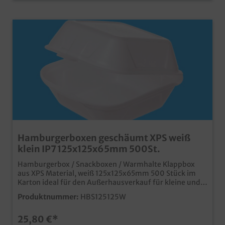
Hamburgerboxen geschäumt XPS weiß
klein IP7 125x125x65mm 500St.
Hamburgerbox / Snackboxen / Warmhalte Klappbox
aus XPS Material, weiß 125x125x65mm 500 Stück im
Karton ideal für den Außerhausverkauf für kleine und
normale Hamburger Warmhaltefunktion durch
Produktnummer:
HBS125125W
Schaumstoff natürlich lebensmittelecht
25,80 €*