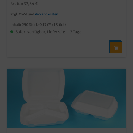
Speisentransport in verschiedenen Unterteilungen
Brutto: 37,84 €
erhältlichaus XPS Material, welches aktuell nicht vom
EU Kunststoffverbot betroffen ist
zzgl. MwSt und
Versandkosten
Inhalt:
250 Stück
(0,13 €* / 1 Stück)
Sofort verfügbar, Lieferzeit: 1-3 Tage