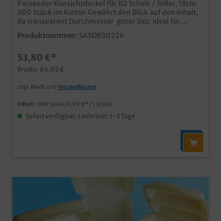
Passender Klarsichtdeckel für B2 Schale / Teller, 18cm
600 Stück im Karton Gewährt den Blick auf den Inhalt,
da transparent Durchmesser guter Sitz, ideal für
Außerhausverkauf und Lieferservice passend für
Produktnummer:
SASDB30226
Schaumstoff- und auch Bio Bagasse Variante der
B2 Schale (siehe Zubehör) recycelbar, und zudem
53,80 €*
bereits aus recyceltem Kunststoff hergestellt
Brutto: 64,02 €
zzgl. MwSt und
Versandkosten
Inhalt:
600 Stück
(0,09 €* / 1 Stück)
Sofort verfügbar, Lieferzeit: 1-3 Tage