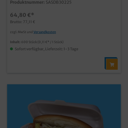
Produktnummer:
SASDB30225
Schaumstoff- und auch Bio Bagasse Variante der B3
Schale (siehe Zubehör) recycelbar, und zudem bereits
64,80 €*
aus recyceltem Kunststoff hergestellt
Brutto: 77,11 €
zzgl. MwSt und
Versandkosten
Inhalt:
600 Stück
(0,11 €* / 1 Stück)
Sofort verfügbar, Lieferzeit: 1-3 Tage