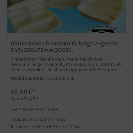
Dinnerboxen Premium XL beige 2-geteilt
245x230x75mm 200St.
Dinnerboxen / Menüboxen / Außerhausboxen,
Premium, beige, 2-geteilt, 245x230x75mm, 200 Stück
im Karton praktische Menü Klappboxen für Restaurant,
Imbiss und Lieferservice laminierte Premiumvariante,
Produktnummer:
DBS022523B
auch für heiße fettige Produkte optimale große
Warmhaltebox für Menüs außer Haus
66,80 €*
Brutto: 79,49 €
zzgl. MwSt und
Versandkosten
Inhalt:
200 Stück
(0,33 €* / 1 Stück)
Sofort verfügbar, Lieferzeit: 1-3 Tage