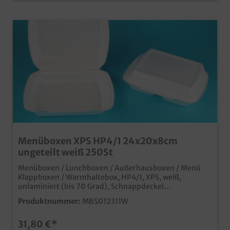
Menüboxen XPS HP4/1 24x20x8cm
ungeteilt weiß 250St
Menüboxen / Lunchboxen / Außerhausboxen / Menü
Klappboxen / Warmhaltebox, HP4/1, XPS, weiß,
unlaminiert (bis 70 Grad), Schnappdeckel
240x200x80mm, 250 Stück im Karton praktische
Produktnummer:
MBS012311W
Transportbox für Speisen und Menüs ideal für den
Einsatz in der Außerhausgastronomie und dem
31,80 €*
Lieferservice günstige und praktikable Lösung für den