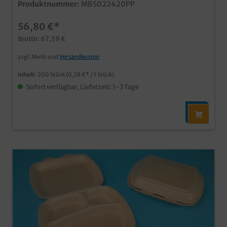
Produktnummer:
MBS022420PP
Speisen geeignetmikrowellenfest und gut isolierendaus
recycelbarem XPP Material
56,80 €*
Brutto: 67,59 €
zzgl. MwSt und
Versandkosten
Inhalt:
200 Stück
(0,28 €* / 1 Stück)
Sofort verfügbar, Lieferzeit: 1-3 Tage