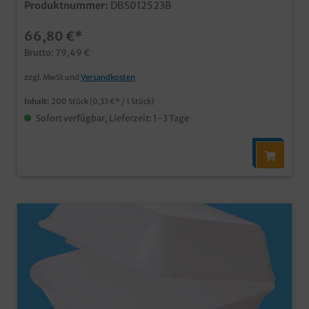
Produktnummer:
DBS012523B
auch für heiße fettige Produkteoptimale große
Warmhaltebox für Menüs außer Haus
66,80 €*
Brutto: 79,49 €
zzgl. MwSt und
Versandkosten
Inhalt:
200 Stück
(0,33 €* / 1 Stück)
Sofort verfügbar, Lieferzeit: 1-3 Tage