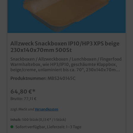
Allzweck Snackboxen IP10/HP3 XPS beige
230x140x70mm 500St
Snackboxen / Allzweckboxen / Lunchboxen / Fingerfood
Warmhaltebox, wie HP3/IP10, geschäumte Klappbox,
beige/creme, unlaminiert bis ca. 70°, 230x140x70mm
500 Stück im Karton (4x125) praktische und günstige
Produktnummer:
MBS240145C
Warmhaltebox für Außerhaus- und Lieferservice ideal
z.B. für 2 Burger oder 2 Hot Dogs ideal für
64,80 €*
Imbissprodukte und Fingerfoodgünstiges XPS Material,
natürlich lebensmittelunbedenklich
Brutto: 77,11 €
zzgl. MwSt und
Versandkosten
Inhalt:
500 Stück
(0,13 €* / 1 Stück)
Sofort verfügbar, Lieferzeit: 1-3 Tage