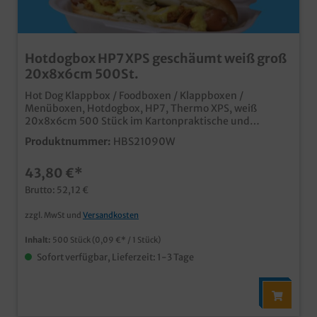
Hotdogbox HP7 XPS geschäumt weiß groß
20x8x6cm 500St.
Hot Dog Klappbox / Foodboxen / Klappboxen /
Menüboxen, Hotdogbox, HP7, Thermo XPS, weiß
20x8x6cm 500 Stück im Kartonpraktische und
günstige SnackboxThermo XPS Materialideal für
Produktnummer:
HBS21090W
Hotdogs im To Go und Außerhausverkauf
43,80 €*
Brutto: 52,12 €
zzgl. MwSt und
Versandkosten
Inhalt:
500 Stück
(0,09 €* / 1 Stück)
Sofort verfügbar, Lieferzeit: 1-3 Tage