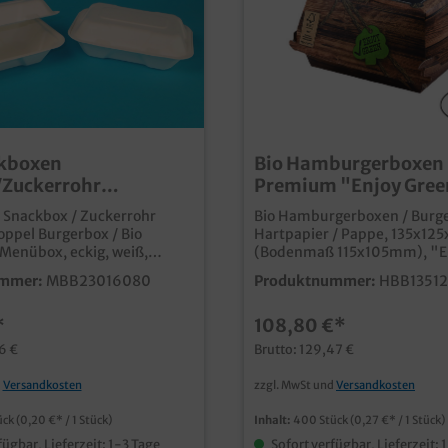
ckboxen
Bio Hamburgerboxen
/Zuckerrohr
Premium "Enjoy Gree
x72mm weiß 500St
groß 135x125x75mm 
 Snackbox / Zuckerrohr
Bio Hamburgerboxen / Burg
ppel Burgerbox / Bio
Hartpapier / Pappe, 135x1
Menübox, eckig, weiß,
(Bodenmaß 115x105mm), "E
 mit anhängendem Deckel,
Green", kompostierbar, 400
mmer:
MBB23016080
Produktnummer:
HBB1351
mm, ca. 900ml, 500 Stück
Karton Innovative Hamburgerbox im
modernen und edlen "Enjoy
*
108,80 €*
ndliche Snackbox aus
Holz Design Aus umweltfreundlichen
errohr aus
Hartpapier mit FSC Zertifizi
6 €
Brutto: 129,47 €
nden Rohstoffen und
Bio Innenbeschichtung Verpacken Sie
 Snacks,
Ihre Hamburger umweltfreu
d
Versandkosten
zzgl. MwSt und
Versandkosten
 Food, usw. fett- und
mit Stil, wie große Fastfoodk
ent mikrowellenfest
Qualität "Made in Germany"
ück
(0,20 €* / 1 Stück)
Inhalt:
400 Stück
(0,27 €* / 1 Stück)
 Alternative zu
auch klimafreundliche
fügbar, Lieferzeit: 1-3 Tage
Sofort verfügbar, Lieferzeit: 