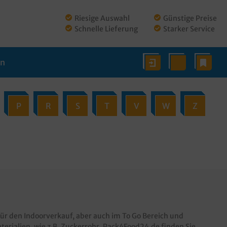
Riesige Auswahl
Günstige Preise
Schnelle Lieferung
Starker Service
en
P
R
S
T
V
W
Z
ür den Indoorverkauf, aber auch im To Go Bereich und
rialien, wie z.B. Zuckerrohr.
Pack4Food24.de
finden Sie