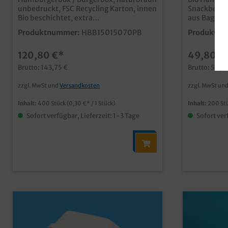
braun 400St
unbedruckt, FSC Recycling Karton, innen
Snackbox /
Bio beschichtet, extra
aus Bagass
groß,160/145x160/145x70mm, 400
162x152x80
Produktnummer:
HBB15015070PB
Produktnu
Stück im Karton XL und extra stabil für
Karton qualitative Burgerbox aus
große Hamburger, Cheeseburger, usw.
kompostierb
120,80 €*
49,80 €
Bestandteil unserer modernen neuen
ein Restpr
Produktlinie "Pure" angesagter Öko
aus Zuckerrohr) für ein n
Brutto: 143,75 €
Brutto: 59,2
Look in unbedruckt naturbraun
Imbiss- un
Innenseite Bio beschichtet für optimale
temperatur
zzgl. MwSt und
Versandkosten
zzgl. MwSt un
Fett- un Feuchtigkeitsfestigkeit aus
mikrowellenfest ohne z
zertifiziertem Recycling Karton Qualität
Beschichtu
Inhalt:
400 Stück
(0,30 €* / 1 Stück)
Inhalt:
200 St
Made in Germany ab 25.000 Stück auch
Sofort verfügbar, Lieferzeit: 1-3 Tage
Sofort ver
individuell bedruckbar, unser
Kundenservice berät Sie gern