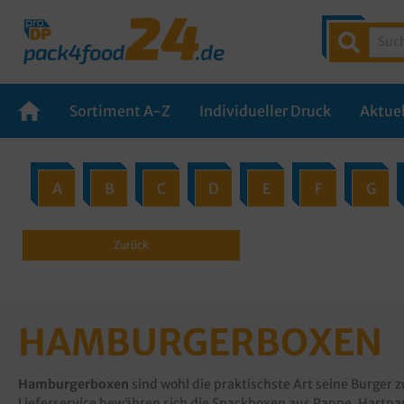
Sortiment A-Z
Individueller Druck
Aktuel
A
B
C
D
E
F
G
Zurück
HAMBURGERBOXEN
Hamburgerboxen
sind wohl die praktischste Art seine Burger 
Lieferservice bewähren sich die Snackboxen aus Pappe, Hartpap