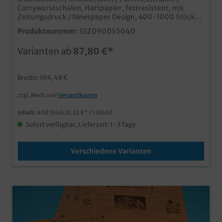
Currywurstschalen, Hartpapier, fettresistent, mit
Zeitungsdruck / Newspaper Design, 400-1000 Stück
im Karton, verschiedene Größen gemäß Auswahl
Produktnummer:
SSZ090055040
moderne Snackschalen für den Einsatz in Imbiss und
Food Truck praktische Verpackung für Pommes ,
Varianten ab
87,80 €*
Currywurst, Fingerfood, usw. aus fettresistentem
Hartpapier mit KIT Faktor kompostierbar und
recycelbar
Brutto: 104,48 €
zzgl. MwSt und
Versandkosten
Inhalt:
400 Stück
(0,22 €* / 1 Stück)
Sofort verfügbar, Lieferzeit: 1-3 Tage
Verschiedene Varianten