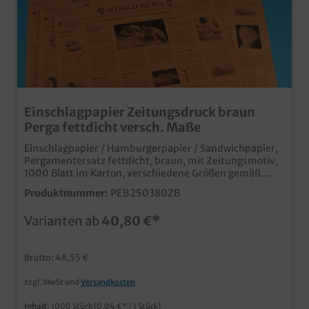
Einschlagpapier Zeitungsdruck braun
Perga fettdicht versch. Maße
Einschlagpapier / Hamburgerpapier / Sandwichpapier,
Pergamentersatz fettdicht, braun, mit Zeitungsmotiv,
1000 Blatt im Karton, verschiedene Größen gemäß
Auswahl praktisches Einschlagpapier im beliebten
Produktnummer:
PEB250380ZB
braunen Zeitungsdesign aus fettresistenten
Pergamentersatz, biologisch abbaubar ideal für Burger,
Varianten ab
40,80 €*
Snacks, Fisch und vieles mehr auch individuell
bedruckbar, fragen Sie einfach unseren Kundenservice
Brutto: 48,55 €
zzgl. MwSt und
Versandkosten
Inhalt:
1000 Stück
(0,04 €* / 1 Stück)