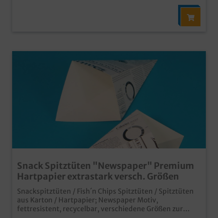
Snack Spitztüten "Newspaper" Premium
Hartpapier extrastark versch. Größen
Snackspitztüten / Fish´n Chips Spitztüten / Spitztüten
aus Karton / Hartpapier; Newspaper Motiv,
fettresistent, recycelbar, verschiedene Größen zur
Auswahl 160x130mm 250g 1000St / 175x145mm 325g