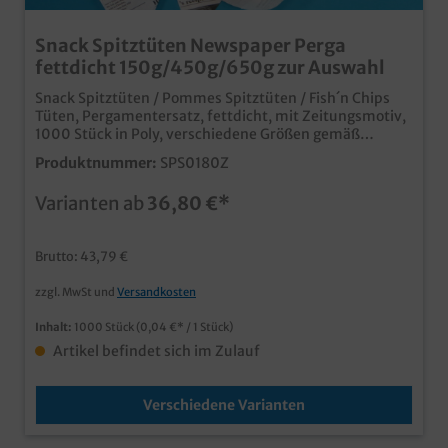
Snack Spitztüten Newspaper Perga
fettdicht 150g/450g/650g zur Auswahl
Snack Spitztüten / Pommes Spitztüten / Fish´n Chips
Tüten, Pergamentersatz, fettdicht, mit Zeitungsmotiv,
1000 Stück in Poly, verschiedene Größen gemäß
Auswahl 150g 180x250mm / 450g 265x370mm /
Produktnummer:
SPS0180Z
650g 300x380mm qualitative und umweltfreundliche
Snackverpackung im modernen Newspaper Design
Varianten ab
36,80 €*
fettdichtes Pergamentersatzpapier 3 Größen bis XXL
650g erhältlich individuell bedruckbar ab 50.000 Stück
Brutto: 43,79 €
zzgl. MwSt und
Versandkosten
Inhalt:
1000 Stück
(0,04 €* / 1 Stück)
Artikel befindet sich im Zulauf
Verschiedene Varianten