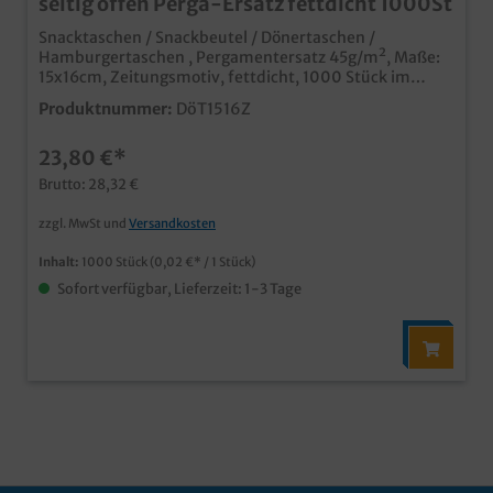
seitig offen Perga-Ersatz fettdicht 1000St
Snacktaschen / Snackbeutel / Dönertaschen /
Hamburgertaschen , Pergamentersatz 45g/m², Maße:
15x16cm, Zeitungsmotiv, fettdicht, 1000 Stück im
Karton praktische Anfass- und Servierhilfe für Burger,
Produktnummer:
DöT1516Z
Sandwiches, Döner, Gyros, Fladenbrot, usw. modernes
Zeitungs Design professioneller Eindruck in Imbiss und
23,80 €*
Lieferservice fett- und feuchtigkeitsabweisendes
Pergamentersatz Papier individuell bedruckbar bereits
Brutto: 28,32 €
ab 50.000 Stück, auch in anderen Abmessungen
zzgl. MwSt und
Versandkosten
Inhalt:
1000 Stück
(0,02 €* / 1 Stück)
Sofort verfügbar, Lieferzeit: 1-3 Tage