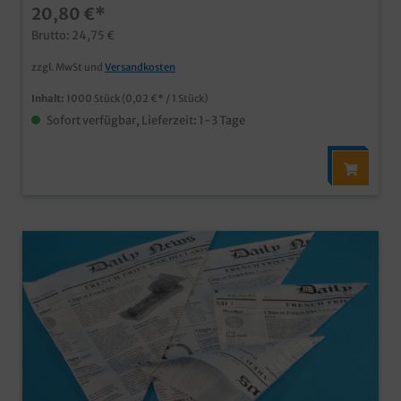
20,80 €*
Ihnen auch Ihr Wunschmotiv auf den praktischen
Snacktaschen an, und das bereits ab 50.000 Stück.
Brutto: 24,75 €
Fragen Sie einfach unseren Kundenservice.
zzgl. MwSt und
Versandkosten
Inhalt:
1000 Stück
(0,02 €* / 1 Stück)
Sofort verfügbar, Lieferzeit: 1-3 Tage