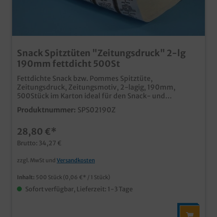
Snack Spitztüten "Zeitungsdruck" 2-lg
190mm fettdicht 500St
Fettdichte Snack bzw. Pommes Spitztüte,
Zeitungsdruck, Zeitungsmotiv, 2-lagig, 190mm,
500Stück im Karton ideal für den Snack- und
Imbissbereich Pommes, Backfisch und andere
Produktnummer:
SPS02190Z
Leckereien zum einfachen Verzehr unterwegs beliebter
und nostalgischer Zeitungsdruck. zwei Lagen für
28,80 €*
Wärmedämmung und Dichtigkeit, dennoch
umweltfreundlich ohne Kunststoff ab 50.000 Stück
Brutto: 34,27 €
auch individuell bedruckbar
zzgl. MwSt und
Versandkosten
Inhalt:
500 Stück
(0,06 €* / 1 Stück)
Sofort verfügbar, Lieferzeit: 1-3 Tage