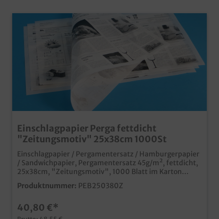
Einschlagpapier Perga fettdicht
"Zeitungsmotiv" 25x38cm 1000St
Einschlagpapier / Pergamentersatz / Hamburgerpapier
/ Sandwichpapier, Pergamentersatz 45g/m², fettdicht,
25x38cm, "Zeitungsmotiv", 1000 Blatt im Karton
praktisches fettdichtes Einschlagpapier im beliebten
Produktnummer:
PEB250380Z
Zeitungdesign ideal für das Einwickeln fettiger Snacks,
Imbiss- und Fastfood Produkte natürlich
40,80 €*
lebensmittelecht, kein Vergleich zu einer einfachen
Zeitungumweltfreundlich ohne zusätzliche