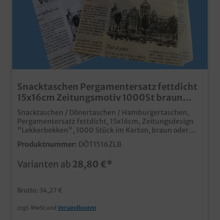
Snacktaschen Pergamentersatz fettdicht
15x16cm Zeitungsmotiv 1000St braun
oder weiß
Snacktaschen / Dönertaschen / Hamburgertaschen,
Pergamentersatz fettdicht, 15x16cm, Zeitungsdesign
"Lekkerbekken", 1000 Stück im Karton, braun oder
weiß zur Auswahl praktische Snacktaschen aus
Produktnummer:
DÖT1516ZLB
fettdichten Pergamentersatz moderne Optik im
Zeitungsdesign ideal für Imbiss, Food Truck und
Varianten ab
28,80 €*
Außerhausverkauf fett- und feuchtigkeitsabweisend
Gern erstellen wir Ihnen auch ein Angebot zu
Snacktaschen mit Ihrem Logo oder
Brutto: 34,27 €
Unternehmensdesign, und das bereits ab 50.000
Stück.
zzgl. MwSt und
Versandkosten