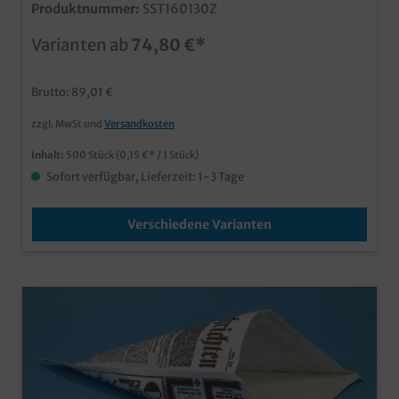
Produktnummer:
SST160130Z
1000St / 195x160mm 430ml 500St qualitative
Spitztüten aus Karton/Hartpapier deutlich fester und
Varianten ab
74,80 €*
stabiler als herkömmliche Papierspitztüten
umweltfreundlich und dennoch fettresistent durch
hohen Kitwert, keine zusätzliche
Brutto: 89,01 €
Kunststoffbeschichtung mit angesagtem
Zeitungsmotiv ideal für Snacks, Fingerfood und mehr
zzgl. MwSt und
Versandkosten
ab 25.000 Stück auch individuell bedruckbar
Inhalt:
500 Stück
(0,15 €* / 1 Stück)
Sofort verfügbar, Lieferzeit: 1-3 Tage
Verschiedene Varianten