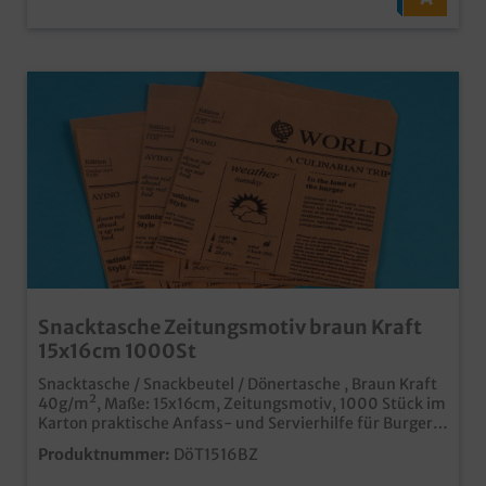
Snacktasche Zeitungsmotiv braun Kraft
15x16cm 1000St
Snacktasche / Snackbeutel / Dönertasche , Braun Kraft
40g/m², Maße: 15x16cm, Zeitungsmotiv, 1000 Stück im
Karton praktische Anfass- und Servierhilfe für Burger,
Sandwiches, Döner, Gyros, Fladenbrot, usw. modernes
Produktnummer:
DöT1516BZ
Zeitungs Design im angesagten Braun professioneller
Eindruck in Imbiss und Lieferservice Gern bieten wir