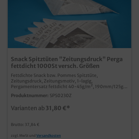
Snack Spitztüten "Zeitungsdruck" Perga
fettdicht 1000St versch. Größen
Fettdichte Snack bzw. Pommes Spitztüte,
Zeitungsdruck, Zeitungsmotiv, 1-lagig,
Pergamentersatz fettdicht 40-45g/m², 190mm/125g
oder 230mm/250g zur Auswahl, 1000Stück im Karton
Produktnummer:
SPS0230Z
ideal für den Imbissbereich Pommes, Backfisch und
andere Leckereien zum einfachen Verzehr unterwegs
Varianten ab
31,80 €*
stylischer und nostalgischer Zeitungsdruck.
fettabweisendes Pergamentersatzpapier ab 50.000
Stück auch individuell bedruckbar
Brutto: 37,84 €
zzgl. MwSt und
Versandkosten