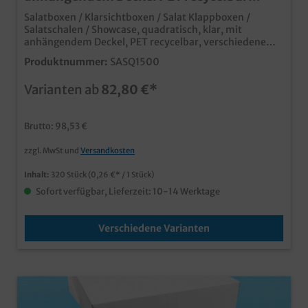
versch. Größen
Salatboxen / Klarsichtboxen / Salat Klappboxen /
Salatschalen / Showcase, quadratisch, klar, mit
anhängendem Deckel, PET recycelbar, verschiedene
Größen gemäß Auswahl (375ml (600St/Kt.), 500ml
Produktnummer:
SASQ1500
(600St/Kt.), 750ml (320St/Kt.), 1000ml (320St/Kt),
1500ml (240St/Kt) klar und stabil, perfekt für Salate,
Varianten ab
82,80 €*
Süßwaren, Fingerfood, Sushi, Snacks usw. auch ideal als
geschlossene Bagelbox verwendbar stapelbar, ideal für
den Lieferservice und das Außerhausgeschäft der
Brutto: 98,53 €
Hingucker an jeder Salatbar recycelbar über gelbe
Tonne/gelben Sack in Deutschland
zzgl. MwSt und
Versandkosten
Inhalt:
320 Stück
(0,26 €* / 1 Stück)
Sofort verfügbar, Lieferzeit: 10-14 Werktage
Verschiedene Varianten