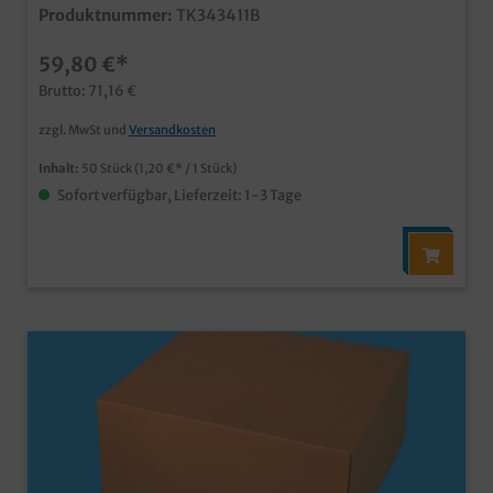
anhängendem Deckel, 50 Stück in UVpraktischer großer
Produktnummer:
TK343411B
Transportkarton für Torten, Kuchen und
Gebäckeinteilig, mit anhängendem Deckelstabiler
59,80 €*
Recycling Karton mit kunststofffreier Bio
Beschichtungfettdicht und feuchtigkeitsresistent, ideal
Brutto: 71,16 €
für Glasuren und ZuckergussQualität Made in
Germanyindividuell bedruckbar
zzgl. MwSt und
Versandkosten
Inhalt:
50 Stück
(1,20 €* / 1 Stück)
Sofort verfügbar, Lieferzeit: 1-3 Tage