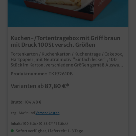
Kuchen-/Tortentragebox mit Griff braun
mit Druck 100St versch. Größen
Tortenkarton / Kuchenkarton / Kuchentrage / Cakebox,
Hartpapier, mit Neutralmotiv "Einfach lecker", 100
Stück im Karton, verschiedene Größen gemäß Auswahl
praktische Tragebox für den Verkauf von Kuchen und
Produktnummer:
TK192610B
Gebäck verschiedene Größen, ideal für Kuchenteller
13x20cm oder 18x26cm starkes Serviceangebot für Ihre
Varianten ab
87,80 €*
KundenTortenkarton und Tragetaschen in einem ab
5200 Stück auch individuell bedruckbar, senden Sie
uns einfach eine Druckanfrage
Brutto: 104,48 €
zzgl. MwSt und
Versandkosten
Inhalt:
100 Stück
(0,88 €* / 1 Stück)
Sofort verfügbar, Lieferzeit: 1-3 Tage