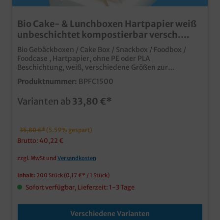
Bio Cake- & Lunchboxen Hartpapier weiß
unbeschichtet kompostierbar versch.
Größen
Bio Gebäckboxen / Cake Box / Snackbox / Foodbox /
Foodcase , Hartpapier, ohne PE oder PLA
Beschichtung, weiß, verschiedene Größen zur
Auswahl: 750ml 113x90x64mm 480St. / 1300ml
Produktnummer:
BPFC1500
149x116x64mm 240St. / 1500ml 197x140x48mm
200St. / 2000ml 197x140x64mm 200St. Praktische
Varianten ab
33,80 €*
Cakebox / Lunchbox aus Bio Hartpapier mit stylischem
Faltverschlussbiologisch abbaubar, da ohne PE oder PLA
Beschichtung auf der Innenseite ideal für Backwaren,
Kekse, Donuts, Krapfen, Muffins, Präsente, usw.nicht
35,80 €*
(5.59% gespart)
für extrem fettige und feuchte/soßenhaltige Speisen
Brutto: 40,22 €
geeignet einladende und moderne weiße Optik, ideal
auch zum Bekleben mit Etiketten die moderne Cake-
zzgl. MwSt und
Versandkosten
und Lunchbox Bäckerei, Confiserie und Konditorei gern
unterbreiten wir Ihnen auch ein Angebot zu einem
Inhalt:
200 Stück
(0,17 €* / 1 Stück)
individuellen Druck, senden Sie uns einfach eine
Sofort verfügbar, Lieferzeit: 1-3 Tage
Druckanfrage
Verschiedene Varianten