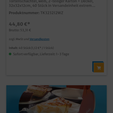
Tortenschachtel, weiß, 2-teiliger Karton + Deckel,
32x32x12cm, 40 Stück in Versandeinheit extrem
stabiler Tortenkarton aus Wellpappe praktische
Produktnummer:
TK323212WZ
Zweiteilung aus Karton und Deckel natürlich
lebensmitteltauglich robuste Lösung im Bäckerei- und
44,80 €*
Konditoreibedarf für Großverbraucher auch individuell
bedruckbar, unser Kundenservice berät Sie gern
Brutto: 53,31 €
zzgl. MwSt und
Versandkosten
Inhalt:
40 Stück
(1,12 €* / 1 Stück)
Sofort verfügbar, Lieferzeit: 1-3 Tage