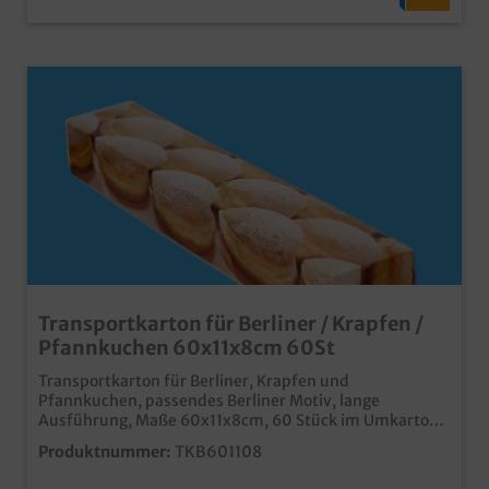
Transportkarton für Berliner / Krapfen /
Pfannkuchen 60x11x8cm 60St
Transportkarton für Berliner, Krapfen und
Pfannkuchen, passendes Berliner Motiv, lange
Ausführung, Maße 60x11x8cm, 60 Stück im Umkarton
Praktische und stabile Transportlösung im
Produktnummer:
TKB601108
Bäckereibedarf und Konditoreibedarf lange
Ausführung für 6-8 Pfannkuchen in einer Reihe in bis