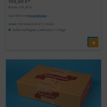
100,80 €*
Deckel, für die perfekte Sicht auf die Produkte ideal für
Gebäck, Muffins, Donuts, Cupcakes, Pralinen, etc.
Brutto: 119,95 €
qualitative Lösung im anspruchsvollen Bäckerei- und
Konditoreibedarfbiologisch abbaubar Gern erstellen wir
zzgl. MwSt und
Versandkosten
Ihnen auch ein individuelle Angebot zu Ihrem Logo oder
Wunschdesign auf den Cakeboxen.
Inhalt:
250 Stück
(0,40 €* / 1 Stück)
Sofort verfügbar, Lieferzeit: 1-3 Tage