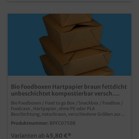
Bio Foodboxen Hartpapier braun fettdicht
unbeschichtet kompostierbar versch.
Größen
Bio Foodboxen / Food to go Box / Snackbox / Foodbox /
Foodcase , Hartpapier, ohne PE oder PLA
Beschichtung, naturbraun, verschiedene Größen zur
Auswahl: 750ml 113x90x64mm 600St. / 1300ml
Produktnummer:
BPFC0750B
149x116x64mm 300St. / 1500ml 197x140x48mm
200St. / 2000ml 197x140x64mm 200St. Praktische
Varianten ab
45,80 €*
Snackbox / Lunchbox aus Bio Hartpapier mit stylischem