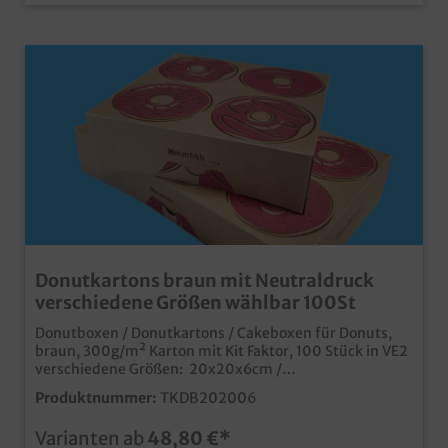
Donutkartons braun mit Neutraldruck
verschiedene Größen wählbar 100St
Donutboxen / Donutkartons / Cakeboxen für Donuts,
braun, 300g/m² Karton mit Kit Faktor, 100 Stück in VE2
verschiedene Größen: 20x20x6cm /
30x20x6cmpraktische Transportkartons für
Produktnummer:
TKDB202006
Donutsumweltfreundliche, recycelbare Verpackung
ohne Kunststoffideal für Glasuren durch 300g Karton
Varianten ab
48,80 €*
mit Kit Faktormoderner und ansprechender Donut