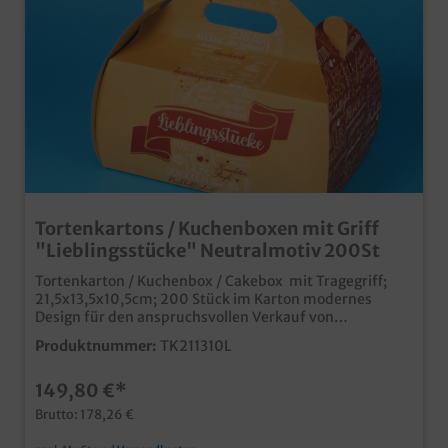
Tortenkartons / Kuchenboxen mit Griff
"Lieblingsstücke" Neutralmotiv 200St
Tortenkarton / Kuchenbox / Cakebox mit Tragegriff;
21,5x13,5x10,5cm; 200 Stück im Karton modernes
Design für den anspruchsvollen Verkauf von
Backwaren, Kuchen, Torten, usw. Motiv
Produktnummer:
TK211310L
"Lieblingsstücke" für die verschiedensten Einsätze in
Bäckerei, konditorei und Confiserie Ideal für den
149,80 €*
Bäckerei- und Konditoreibedarf, zum Verkauf von
Tortenstücken, Kuchen, Teilchen, Donuts, Muffins usw.
Brutto: 178,26 €
Qualität "Made in Germany" auch mit Ihrem
Unternehmensdesign oder Werbedruck produzierbar,