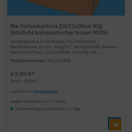
Bio Tortenkartons 22x22x10cm 1tlg
fettdicht kompostierbar braun 100St
Tortenkartons / Cakeboxen / Kuchenkarton /
Bäckerkarton, braun, 340g/m², fettdichte Bio Barriere
(kunststofffrei), 22x22x10cm, einteilig mit
anhängendem Deckel, 100 Stück in UVpraktischer
Produktnummer:
TK222210B
kleiner Transportkarton für Kuchen und
Gebäckeinteilig, mit anhängendem Deckelstabiler
69,80 €*
Recycling Karton mit kunststofffreier Bio
BeschichtungPapier aus nachhaltiger
Brutto: 83,06 €
Forstwirtschaftfettdicht und feuchtigkeitsresistent,
ideal für Glasuren und ZuckergussQualität Made in
zzgl. MwSt und
Versandkosten
Germanyindividuell bedruckbar
Inhalt:
100 Stück
(0,70 €* / 1 Stück)
Sofort verfügbar, Lieferzeit: 1-3 Tage