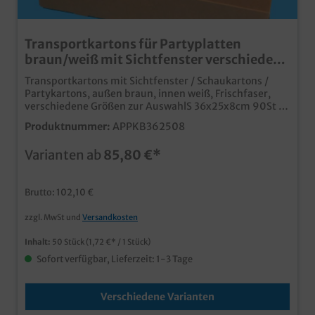
Transportkartons für Partyplatten
braun/weiß mit Sichtfenster verschiedene
Größen
Transportkartons mit Sichtfenster / Schaukartons /
Partykartons, außen braun, innen weiß, Frischfaser,
verschiedene Größen zur AuswahlS 36x25x8cm 90St /
M 46x31x8cm 50St / L 55x37,5x8cm 50Stpraktische
Produktnummer:
APPKB362508
Transportkartons mit Sichtfenster in verschiedenen
Größenideal als Schaukarton für Partyplatten S, M,
Varianten ab
85,80 €*
Llebensmittelecht, somit auch für den direkten
Speisentransport geeignetFrischfaserkarton mit
recycelbarem Kunststofffensterangesagter brauner Bio
Brutto: 102,10 €
Lookauch individuell bedruckbar
zzgl. MwSt und
Versandkosten
Inhalt:
50 Stück
(1,72 €* / 1 Stück)
Sofort verfügbar, Lieferzeit: 1-3 Tage
Verschiedene Varianten