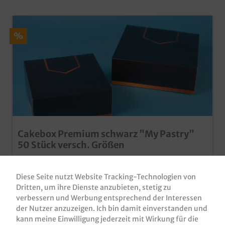
%
Cakebox Premium schwarz "My Pastry"
50 Stück versch. Größen
Cakeboxen / Kuchenkartons / Tortenkartons, Premium,
Neutralmotiv schwarz "My Pastry", 50 Stück in VE,
Diese Seite nutzt Website Tracking-Technologien von
verschiedene Größen zur Auswahl18x18x8cm /
Dritten, um ihre Dienste anzubieten, stetig zu
22x22x8cmmoderne und stylische Cakeboxenextra
Produktnummer:
TK181808MP
starke Premium Qualitätansprechender
verbessern und Werbung entsprechend der Interessen
Neutraldruckideal für Bäckerei, Konditorei, Patisserie,
der Nutzer anzuzeigen. Ich bin damit einverstanden und
Varianten ab
26,80 €*
usw.auch individuell bedruckbar
kann meine Einwilligung jederzeit mit Wirkung für die