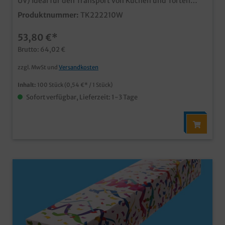
UV) Ideal für den Transport von Kuchen und Torten
typisches Standardmaß in neutralem weiß einteilige
Produktnummer:
TK222210W
Variante mit anhängendem Deckel stabil und
hochwertig mit wenigen Handgriffen und unkompliziert
53,80 €*
aufgestellt ab 5000 Stück auch individuell bedruckbar
Brutto: 64,02 €
zzgl. MwSt und
Versandkosten
Inhalt:
100 Stück
(0,54 €* / 1 Stück)
Sofort verfügbar, Lieferzeit: 1-3 Tage