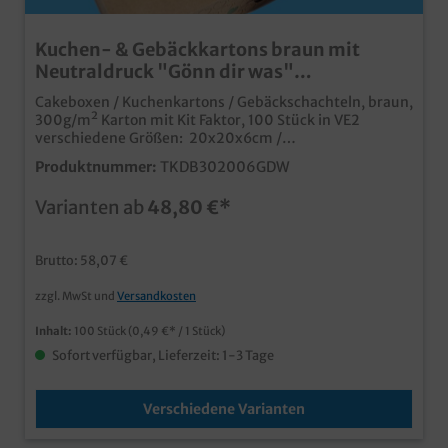
Kuchen- & Gebäckkartons braun mit
Neutraldruck "Gönn dir was"
verschiedene Größen wählbar 100St
Cakeboxen / Kuchenkartons / Gebäckschachteln, braun,
300g/m² Karton mit Kit Faktor, 100 Stück in VE2
verschiedene Größen: 20x20x6cm /
30x20x6cmpraktische Transportkartons für Kuchen
Produktnummer:
TKDB302006GDW
und Gebäckumweltfreundliche, recycelbare
Verpackung ohne Kunststoffauch ideal für Glasuren
Varianten ab
48,80 €*
oder Zuckerguss durch 300g Karton mit Kit
Faktormoderner und ansprechender Neutraldruck,
passend zu unseren Bäckerfaltenbeuteln "Gönn dir
Brutto: 58,07 €
was"auch individuell bedruckbar
zzgl. MwSt und
Versandkosten
Inhalt:
100 Stück
(0,49 €* / 1 Stück)
Sofort verfügbar, Lieferzeit: 1-3 Tage
Verschiedene Varianten