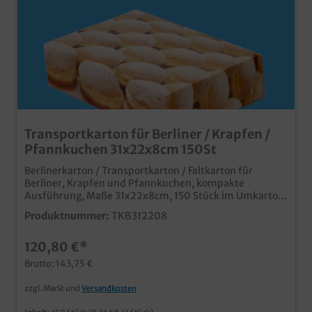
Transportkarton für Berliner / Krapfen /
Pfannkuchen 31x22x8cm 150St
Berlinerkarton / Transportkarton / Faltkarton für
Berliner, Krapfen und Pfannkuchen, kompakte
Ausführung, Maße 31x22x8cm, 150 Stück im Umkarton
Praktische und stabile Transportlösung im
Produktnummer:
TKB312208
Bäckereibedarf und Konditoreibedarf kompakte
Ausführung für bis zu 12 Pfannkuchen je Lage, je nach
120,80 €*
Größe der Krapfen ansprechendes Neutralmotiv nicht
nur in der Faschingszeit ab einer Auflage von 5000
Brutto: 143,75 €
Stück auch individuell bedruckbarm fragen Sie einfach
unseren Kundenservice
zzgl. MwSt und
Versandkosten