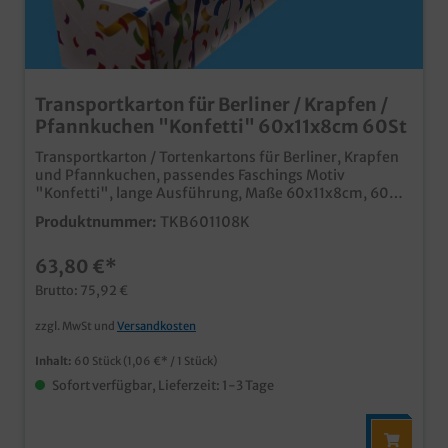
Transportkarton für Berliner / Krapfen /
Pfannkuchen "Konfetti" 60x11x8cm 60St
Transportkarton / Tortenkartons für Berliner, Krapfen
und Pfannkuchen, passendes Faschings Motiv
"Konfetti", lange Ausführung, Maße 60x11x8cm, 60
Stück im Umkarton Praktische und stabile
Produktnummer:
TKB601108K
Transportlösung im Bäckereibedarf und
Konditoreibedarf lange Ausführung für 6-8
63,80 €*
Pfannkuchen in einer Reihe in bis zu 2 Lagen, je nach
Größe der Krapfen ansprechendes Neutralmotiv, ideal
Brutto: 75,92 €
für die Faschingszeitumweltfreundliche Verpackung
aus Papier, natürlich lebensmittelecht ab einer Auflage
zzgl. MwSt und
Versandkosten
von 5000 Stück auch individuell bedruckbar fragen Sie
einfach unseren Kundenservice
Inhalt:
60 Stück
(1,06 €* / 1 Stück)
Sofort verfügbar, Lieferzeit: 1-3 Tage