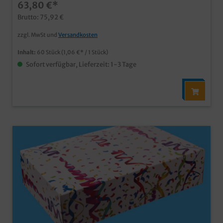
63,80 €*
zu 2 Lagen, je nach Größe der Krapfen ansprechendes
Neutralmotiv nicht nur in der Faschingszeit ab einer
Brutto: 75,92 €
Auflage von 5000 Stück auch individuell bedruckbarm
fragen Sie einfach unseren Kundenservice
zzgl. MwSt und
Versandkosten
Inhalt:
60 Stück
(1,06 €* / 1 Stück)
Sofort verfügbar, Lieferzeit: 1-3 Tage