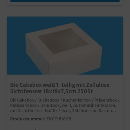
Bio Cakebox weiß 1-teilig mit Zellulose
Sichtfenster 18x18x7,5cm 250St
Bio Cakebox / Kuchenbox / Kuchenkarton / Präsentbox /
Patisseriebox / Donutbox, weiß, Automatik Faltkarton,
mit Sichtfenster, 18x18x7,5cm, 250 Stück im Karton
moderne und nachhaltige Faltbox aus Frischfaser
Produktnummer:
TKCF181808
Papier platzsparender Automatikkarton, schnell
aufgefaltet mit großem Zellulose Sichtfenster im