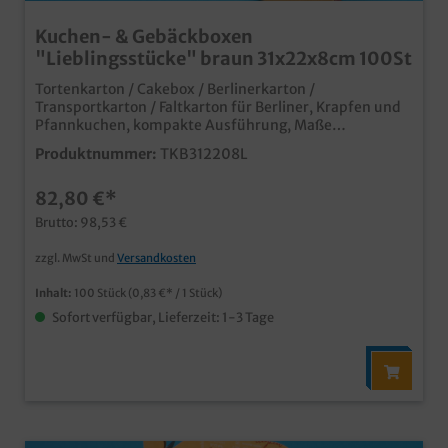
Kuchen- & Gebäckboxen
"Lieblingsstücke" braun 31x22x8cm 100St
Tortenkarton / Cakebox / Berlinerkarton /
Transportkarton / Faltkarton für Berliner, Krapfen und
Pfannkuchen, kompakte Ausführung, Maße
31x22x8cm, 100 Stück im UmkartonPraktische und
Produktnummer:
TKB312208L
stabile Transportlösung im Bäckereibedarf und
Konditoreibedarf nachhaltig durch kunststofffreie
82,80 €*
Fettbarriere und Papier aus zertifizierter
Forstwirtschaft kompakte Ausführung z.B. für bis zu 12
Brutto: 98,53 €
Pfannkuchen je Lage, je nach Größeauch geeignet für
Kuchen, Torten, Gebäck, usw. ansprechendes
zzgl. MwSt und
Versandkosten
Neutralmotiv "Lieblingsstücke" im beliebten
Naturbraunab einer Auflage von 5000 Stück auch
Inhalt:
100 Stück
(0,83 €* / 1 Stück)
individuell bedruckbar fragen Sie einfach unseren
Sofort verfügbar, Lieferzeit: 1-3 Tage
Kundenservice