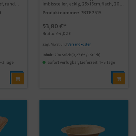
f, rund
Imbissteller, eckig, 25x15cm,flach, 200
ml 3,3l
Stück im Karton qualitativer und
0
Produktnummer:
PBTE2515
oße
stylischer Einwegteller / Snackplatte
ch
ideal als Snack- und Imbissteller, oder
53,80 €*
der
kleine Präsentierplatte im Catering aus
unbeschichtetem Palmblattmaterial
Brutto: 64,02 €
typische und dekorative Blattmaserung
biologisch abbaubar (DIN13432) fett-
zzgl. MwSt und
Versandkosten
und feuchtigkeitsresistent bis ca.
30min vor Verzehr individuelle Prägung
Inhalt:
200 Stück
(0,27 €* / 1 Stück)
oder Form möglich
1-3 Tage
Sofort verfügbar, Lieferzeit: 1-3 Tage