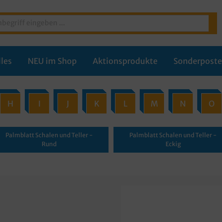
les
NEU im Shop
Aktionsprodukte
Sonderpost
H
I
J
K
L
M
N
O
Palmblatt Schalen und Teller -
Palmblatt Schalen und Teller -
Rund
Eckig