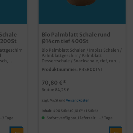
 Schale
Bio Palmblatt Schale rund
 200St
Ø14cm tief 400St
lattgeschirr
Bio Palmblatt Schalen / Imbiss Schalen /
d
Palmblattgeschirr / Palmblatt
isch,
Dessertschale / Snackschale, tief, rund,
tück im
14cm, 37mm hoch, 400 Stück im Karton
3
Produktnummer:
PBSR0014T
qualitative und stylische Einwegschale
mit schmalen Rand und in tiefer
70,80 €*
d Snacks in
Ausführung, ideal als Snack- und
g aus
Dipschale aus unbeschichtetem
Brutto: 84,25 €
material
Palmblattmaterial typische und
attmaserung
dekorative Blattmaserung biologisch
zzgl. MwSt und
Versandkosten
fett-
abbaubar (DIN13432) fett- und
s ca.
feuchtigkeitsresistent individuelle
Inhalt:
400 Stück
(0,18 €* / 1 Stück)
Prägung oder Form möglich
1-3 Tage
Sofort verfügbar, Lieferzeit: 1-3 Tage