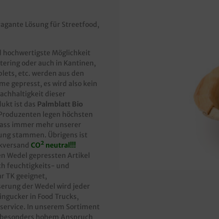
vagante Lösung für Streetfood,
nd hochwertigste Möglichkeit
tering oder auch in Kantinen,
blets, etc. werden aus den
 gepresst, es wird also kein
achhaltigkeit dieser
dukt ist das
Palmblatt Bio
 Produzenten legen höchsten
 dass immer mehr unserer
igung stammen. Übrigens ist
ikversand
CO² neutral!!!
en Wedel gepressten Artikel
h feuchtigkeits- und
r TK geeignet,
erung der Wedel wird jeder
ingucker in Food Trucks,
yservice. In unserem Sortiment
bei besonders hohem Anspruch