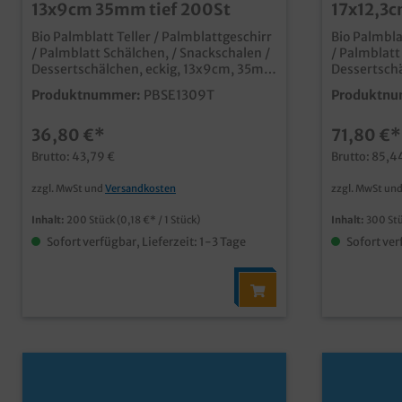
13x9cm 35mm tief 200St
17x12,3
Bio Palmblatt Teller / Palmblattgeschirr
Bio Palmbla
/ Palmblatt Schälchen, / Snackschalen /
/ Palmblatt
Dessertschälchen, eckig, 13x9cm, 35mm
Dessertschä
tief, 200 Stück im Karton
40mm tief, 
Produktnummer:
PBSE1309T
Produktnu
qualitative und stylische Palmblatt
im Karton qualitative und stylische
Schälchen ideal für Desserts, Fingerfood
Palmblatt Schälchen i
36,80 €*
71,80 €*
und Snacks aus unbeschichtetem
Fingerfood u
Palmblattmaterial typische und
unbeschich
Brutto: 43,79 €
Brutto: 85,4
dekorative Blattmaserung biologisch
typische u
abbaubar (DIN13432) fett- und
biologisch ab
zzgl. MwSt und
Versandkosten
zzgl. MwSt un
feuchtigkeitsresistent bis ca. 30min vor
und feuchti
Verzehr individuelle Prägung oder Form
30min vor Verzehr indiv
Inhalt:
200 Stück
(0,18 €* / 1 Stück)
Inhalt:
300 St
möglich
oder Form 
Sofort verfügbar, Lieferzeit: 1-3 Tage
Sofort ver