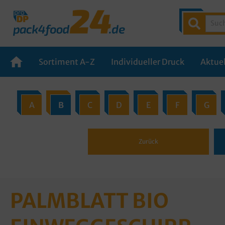
Sortiment A-Z
Individueller Druck
Aktuel
A
B
C
D
E
F
G
Zurück
PALMBLATT BIO