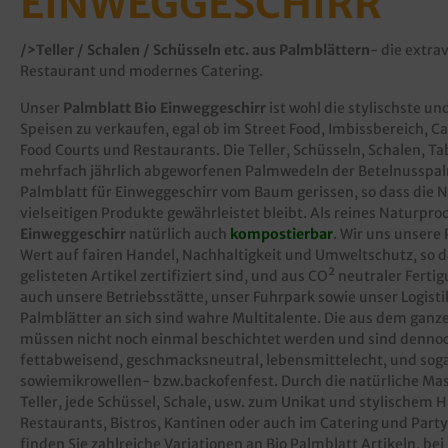
EINWEGGESCHIRR
/>Teller / Schalen / Schüsseln etc. aus Palmblättern
- die extra
Restaurant und modernes Catering.
Unser
Palmblatt Bio Einweggeschirr
ist wohl die stylischste u
Speisen zu verkaufen, egal ob im Street Food, Imbissbereich, Ca
Food Courts und Restaurants. Die Teller, Schüsseln, Schalen, Ta
mehrfach jährlich abgeworfenen Palmwedeln der Betelnusspalme
Palmblatt für Einweggeschirr vom Baum gerissen, so dass die N
vielseitigen Produkte gewährleistet bleibt. Als reines Naturpro
Einweggeschirr
natürlich auch
kompostierbar
. Wir uns unsere
Wert auf fairen Handel, Nachhaltigkeit und Umweltschutz, so
gelisteten Artikel zertifiziert sind, und aus CO² neutraler Fert
auch unsere Betriebsstätte, unser Fuhrpark sowie unser Logist
Palmblätter an sich sind wahre Multitalente. Die aus dem ganz
müssen nicht noch einmal beschichtet werden und sind dennoc
fettabweisend, geschmacksneutral, lebensmittelecht, und soga
sowiemikrowellen- bzw.backofenfest. Durch die natürliche Mas
Teller, jede Schüssel, Schale, usw. zum Unikat und stylischem H
Restaurants, Bistros, Kantinen oder auch im Catering und Part
finden Sie zahlreiche Variationen an Bio Palmblatt Artikeln, 