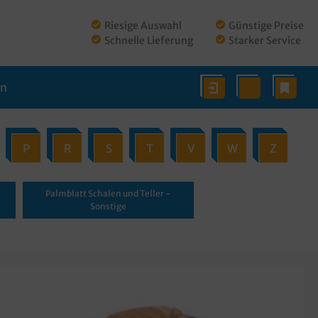
Riesige Auswahl
Günstige Preise
Schnelle Lieferung
Starker Service
en
P
R
S
T
V
W
Z
Palmblatt Schalen und Teller -
Sonstige