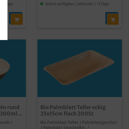
feuchtigkeitsresistent bis ca. 30min vor
1-3 Tage
Sofort verfügbar, Lieferzeit: 1-3 Tage
Verzehr individuelle Prägung oder Form
möglich
eln rund
Bio Palmblatt Teller eckig
3300ml
25x15cm flach 200St
sseln /
Bio Palmblatt Teller / Palmblattgeschirr
/ Palmblatt Snackteller, /