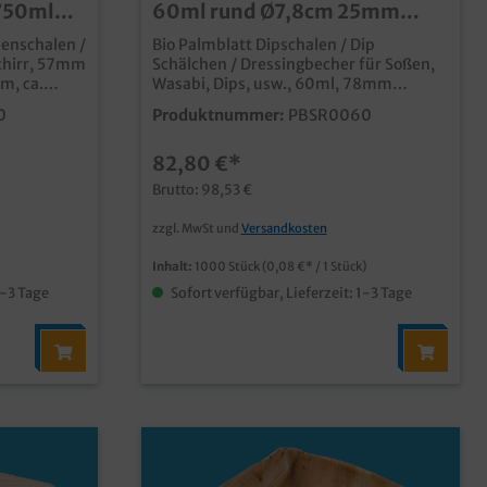
750ml
60ml rund Ø7,8cm 25mm
hoch 1000St
penschalen /
Bio Palmblatt Dipschalen / Dip
chirr, 57mm
Schälchen / Dressingbecher für Soßen,
m, ca.
Wasabi, Dips, usw., 60ml, 78mm
 im Karton
Durchmesser, 25mm hoch, 1000 Stück
0
Produktnummer:
PBSR0060
im Karton qualitative und
stylische Einwegschale extra klein für
82,80 €*
el aus
Soßen, Dips, Wasabi und Dressings aus
material
unbeschichtetem Palmblattmaterial
Brutto: 98,53 €
attmaserung
typische und dekorative Blattmaserung
fett-
biologisch abbaubar (DIN13432) fett-
zzgl. MwSt und
Versandkosten
ca. 30min
und feuchtigkeitsresistent individuelle
Prägung oder Form möglich
Inhalt:
1000 Stück
(0,08 €* / 1 Stück)
1-3 Tage
Sofort verfügbar, Lieferzeit: 1-3 Tage