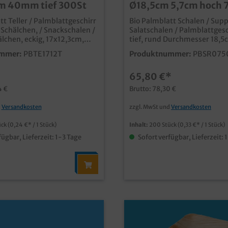
cm 40mm tief 300St
Ø18,5cm 5,7cm hoch 
200St
tt Teller / Palmblattgeschirr
Bio Palmblatt Schalen / Sup
 Schälchen, / Snackschalen /
Salatschalen / Palmblattges
lchen, eckig, 17x12,3cm,
tief, rund Durchmesser 18,5c
ca. 400ml Inhalt, 300 Stück
750ml (randvoll), 200 Stück
mmer:
PBTE1712T
Produktnummer:
PBSR075
qualitative und
deal für Desserts,
stylische Einwegschüssel ideal auch als
65,80 €*
nd Snacks aus
Suppenschale oder Salatschüss
tetem Palmblattmaterial
unbeschichtetem Palmblatt
4 €
Brutto: 78,30 €
nd dekorative Blattmaserung
typische und dekorative Bl
baubar (DIN13432) fett-
biologisch abbaubar (DIN13432) 
d
Versandkosten
zzgl. MwSt und
Versandkosten
gkeitsresistent bis ca.
und feuchtigkeitsresistent 
iduelle Prägung
vor Verzehr individuelle Prägung oder
ück
(0,24 €* / 1 Stück)
Inhalt:
200 Stück
(0,33 €* / 1 Stück)
möglich
Form möglich
fügbar, Lieferzeit: 1-3 Tage
Sofort verfügbar, Lieferzeit: 