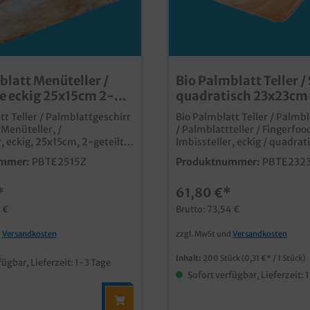
blatt Menüteller /
Bio Palmblatt Teller /
e eckig 25x15cm 2-
quadratisch 23x23cm
200St
tt Teller / Palmblattgeschirr
Bio Palmblatt Teller / Palmb
 Menüteller, /
/ Palmblattteller / Fingerfoo
, eckig, 25x15cm, 2-geteilt,
Imbissteller, eckig / quadrat
 200 Stück im Karton
23x23cm, 10mm hoch, 200 S
mmer:
PBTE2515Z
Produktnummer:
PBTE232
r und stylischer Einwegteller
Karton qualitative und stylische
r mit
Palmblatt Snackteller ideal für
*
61,80 €*
r Teilung und 30mm Höhe
Verkostungen, Fingerfood un
als Snack- und Imbissteller
Imbiss, Street Food und Caterin
 €
Brutto: 73,54 €
hichtetem
unbeschichtetem Palmblatt
typische und
typische und dekorative Bl
d
Versandkosten
zzgl. MwSt und
Versandkosten
tmaserung biologisch
biologisch abbaubar (DIN13432) 
432) fett- und
und feuchtigkeitsresistent bi
Inhalt:
200 Stück
(0,31 €* / 1 Stück)
fügbar, Lieferzeit: 1-3 Tage
tsresistent bis ca. 30min vor
30min vor Verzehr individuelle Prägung
Sofort verfügbar, Lieferzeit: 
oder Form möglich