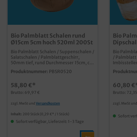
Bio Palmblatt Schalen rund
Bio Palm
Ø15cm 5cm hoch 520ml 200St
Dipschal
geteilt 
Bio Palmblatt Schalen / Suppenschalen /
Bio Palmbla
Salatschalen / Palmblattgeschirr,
/ Palmblatt
50mm tief, rund Durchmesser 15cm, ca.
Imbissteller
520ml (randvoll), 200 Stück im Karton
30mm hoch,
Produktnummer:
PBSR0520
Produktnu
qualitative und
qualitative
stylische Einwegschüssel ideal auch als
/ Snackplatte Menütelle
58,80 €*
60,80 €
Suppenschale oder Salatschüssel aus
praktische
unbeschichtetem Palmblattmaterial
ideal auch 
Brutto: 69,97 €
Brutto: 72,35
typische und dekorative Blattmaserung
aus unbesc
biologisch abbaubar (DIN13432) fett-
Palmblattmaterial 
zzgl. MwSt und
Versandkosten
zzgl. MwSt un
und feuchtigkeitsresistent ca. 30min
dekorative Blat
vor Verzehr individuelle Prägung oder
abbaubar (DIN13
Inhalt:
200 Stück
(0,29 €* / 1 Stück)
Sofort ver
Form möglich
feuchtigkei
Sofort verfügbar, Lieferzeit: 1-3 Tage
Verzehr individuelle Prägung oder Form
möglich