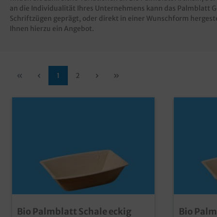
an die Individualität Ihres Unternehmens kann das Palmblatt G
Schriftzügen geprägt, oder direkt in einer Wunschform hergeste
Ihnen hierzu ein Angebot.
1
2
Bio Palmblatt Schale eckig
Bio Palm