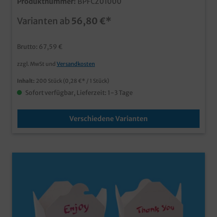
Produktnummer:
BPFCZ01000
(1250+750) 225x158x65mmpraktische Außerhausbox
für Speisen und Menüs mit 2
Varianten ab
56,80 €*
Komponentenungebleichter Karton im Bio Look, Papier
aus nachhaltiger Forstwirtschafteuropäische Fertigung
für kurze logistische Wegefett- & feuchtigkeitsresistent
Brutto: 67,59 €
durch PE Innenbeschichtungmikrowellengeeignetideal
für den Take Away Verkauf und Lieferserviceauch
zzgl. MwSt und
Versandkosten
individuell bedruckbar
Inhalt:
200 Stück
(0,28 €* / 1 Stück)
Sofort verfügbar, Lieferzeit: 1-3 Tage
Verschiedene Varianten