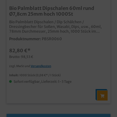
Bio Palmblatt Dipschalen 60ml rund
Ø7,8cm 25mm hoch 1000St
Bio Palmblatt Dipschalen / Dip Schälchen /
Dressingbecher für Soßen, Wasabi, Dips, usw., 60ml,
78mm Durchmesser, 25mm hoch, 1000 Stück im
Karton qualitative und stylische Einwegschale extra
Produktnummer:
PBSR0060
klein für Soßen, Dips, Wasabi und Dressings aus
unbeschichtetem Palmblattmaterial typische und
82,80 €*
dekorative Blattmaserung biologisch abbaubar
(DIN13432) fett- und feuchtigkeitsresistent
Brutto: 98,53 €
individuelle Prägung oder Form möglich
zzgl. MwSt und
Versandkosten
Inhalt:
1000 Stück
(0,08 €* / 1 Stück)
Sofort verfügbar, Lieferzeit: 1-3 Tage