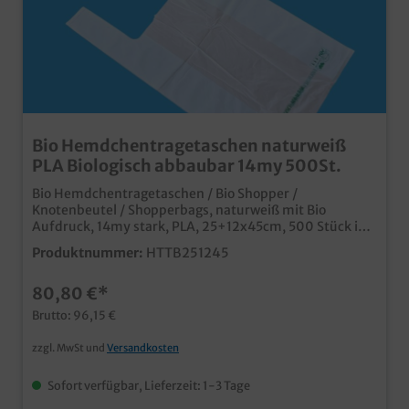
Bio Hemdchentragetaschen naturweiß
PLA Biologisch abbaubar 14my 500St.
Bio Hemdchentragetaschen / Bio Shopper /
Knotenbeutel / Shopperbags, naturweiß mit Bio
Aufdruck, 14my stark, PLA, 25+12x45cm, 500 Stück in
VE stabile und qualitative Hemdchentüten aus
Produktnummer:
HTTB251245
Biomaterial grüner Bio Aufdruck für die
Kommunikation der Umweltfreundlichkeit biologisch
80,80 €*
abbaubar (EN 13432)OK Compost Zertifikat unter 15my
Stärke, und somit nicht vom
Brutto: 96,15 €
Kunststofftragetaschenverbot betroffen Natürlich
können auch die Bio Hemdchentragetaschen individuell
zzgl. MwSt und
Versandkosten
mit Ihrem Logo, Unternehmensdesign oder einer
Werbebotschaft bedruckt werden. Gern erstellen wir
Sofort verfügbar, Lieferzeit: 1-3 Tage
Ihnen ein leistungsfähiges Angebot!