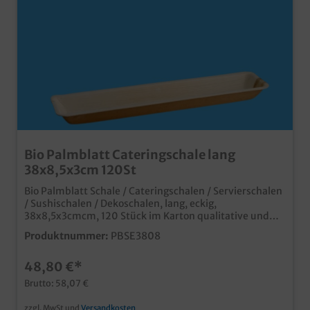
Bio Palmblatt Cateringschale lang
38x8,5x3cm 120St
Bio Palmblatt Schale / Cateringschalen / Servierschalen
/ Sushischalen / Dekoschalen, lang, eckig,
38x8,5x3cmcm, 120 Stück im Karton qualitative und
stylische Palmblatt Schalen extra lang und schmal,
Produktnummer:
PBSE3808
ideal für Desserts, Shots, Fingerfood und Snacks in Bar
oder Cateringauch als formschöne Sushischale
48,80 €*
verwendbar aus unbeschichtetem Palmblattmaterial
typische und dekorative Blattmaserung biologisch
Brutto: 58,07 €
abbaubar (DIN13432) fett- und
feuchtigkeitsresistent bis ca. 30min vor Verzehr
zzgl. MwSt und
Versandkosten