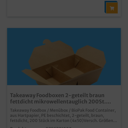
Takeaway Foodboxen 2-geteilt braun
fettdicht mikrowellentauglich 200St.
1000ml/2000ml zur Auswahl
Takeaway Foodbox / Menübox / BioPak Food Container,
aus Hartpapier, PE beschichtet, 2-geteilt, braun,
fettdicht, 200 Stück im Karton (4x50)Versch. Größen:
1000ml (600+400) 160x138x50mm / 2000ml