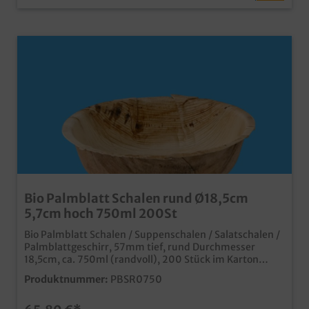
Bio Palmblatt Schalen rund Ø18,5cm
5,7cm hoch 750ml 200St
Bio Palmblatt Schalen / Suppenschalen / Salatschalen /
Palmblattgeschirr, 57mm tief, rund Durchmesser
18,5cm, ca. 750ml (randvoll), 200 Stück im Karton
qualitative und stylische Einwegschüssel ideal auch als
Produktnummer:
PBSR0750
Suppenschale oder Salatschüssel aus unbeschichtetem
Palmblattmaterial typische und dekorative
Blattmaserung biologisch abbaubar (DIN13432) fett-