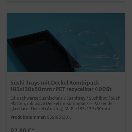
Sushi Trays mit Deckel Kombipack
185x130x50mm rPET recycelbar 400St
Edle schwarze Sushischale / Sushitray / Sushibox / Sushi
Platten, inklusive Deckel im Kombipack + Passender
glasklarer Deckel (Antifog) Maße: 185x129x50mm
400 Stück im Karton für die Präsentation oder
Produktnummer:
SSS185130K
Verpackung außer Haus, Sushi to go, Ideal für Sushi
oder Fingerfood In stabilem und edlen schwarzen
92,80 €*
Kunststoff bei uns im praktischen Kombipack inklusive