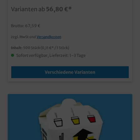
Hartpapier Runder Boden, eckiger Faltverschluss
Varianten ab
56,80 €*
Fettdicht & Lebensmittelecht Perfekt für Nudeln,
Fingerfood, asiatische Gerichte usw. bereits ab 25.000
Stück mit Ihrem individuellen Eigendruck, Logo oder
Brutto: 67,59 €
Motiv erhältlich
zzgl. MwSt und
Versandkosten
Inhalt:
500 Stück
(0,11 €* / 1 Stück)
Sofort verfügbar, Lieferzeit: 1-3 Tage
Verschiedene Varianten