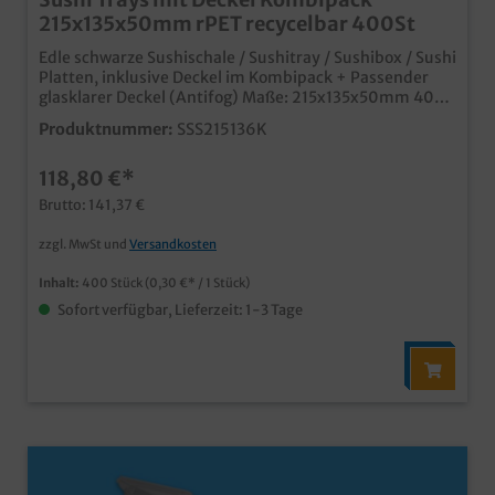
215x135x50mm rPET recycelbar 400St
Edle schwarze Sushischale / Sushitray / Sushibox / Sushi
Platten, inklusive Deckel im Kombipack + Passender
glasklarer Deckel (Antifog) Maße: 215x135x50mm 400
Stück im Karton für die Präsentation oder Verpackung
Produktnummer:
SSS215136K
außer Haus, Sushi to go, Ideal für Sushi oder Fingerfood
In stabilem und edlen schwarzen Kunststoff bei uns im
118,80 €*
praktischen Kombipack inklusive Deckel Anti Fog Deckel
für klare Präsentation in Kühlthekennachhaltig
Brutto: 141,37 €
produziert aus recyceltem PET, wieder recycelbar in
vielen verschiedenen Größen erhältlich
zzgl. MwSt und
Versandkosten
Inhalt:
400 Stück
(0,30 €* / 1 Stück)
Sofort verfügbar, Lieferzeit: 1-3 Tage