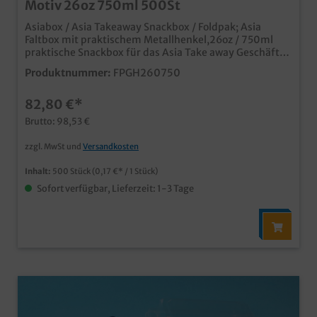
Motiv 26oz 750ml 500St
Asiabox / Asia Takeaway Snackbox / Foldpak; Asia
Faltbox mit praktischem Metallhenkel,26oz / 750ml
praktische Snackbox für das Asia Take away Geschäft
Modernes Asia Neutralmotiv aus stabilem
Produktnummer:
FPGH260750
beschichtetem Papier, fettdicht und
geschmacksneutralideal für Nudeln, Reis,
82,80 €*
Frühlingsrollen, usw. schon ab 50.000 Stück mit Ihrem
individuellen Motiv bedruckbar
Brutto: 98,53 €
zzgl. MwSt und
Versandkosten
Inhalt:
500 Stück
(0,17 €* / 1 Stück)
Sofort verfügbar, Lieferzeit: 1-3 Tage