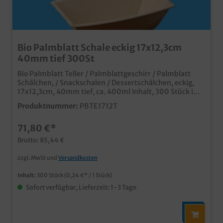
Bio Palmblatt Schale eckig 17x12,3cm
40mm tief 300St
Bio Palmblatt Teller / Palmblattgeschirr / Palmblatt
Schälchen, / Snackschalen / Dessertschälchen, eckig,
17x12,3cm, 40mm tief, ca. 400ml Inhalt, 300 Stück im
Karton qualitative und stylische Palmblatt Schälchen
Produktnummer:
PBTE1712T
ideal für Desserts, Fingerfood und Snacks aus
unbeschichtetem Palmblattmaterial typische und
71,80 €*
dekorative Blattmaserung biologisch abbaubar
(DIN13432) fett- und feuchtigkeitsresistent bis ca.
Brutto: 85,44 €
30min vor Verzehr individuelle Prägung oder Form
möglich
zzgl. MwSt und
Versandkosten
Inhalt:
300 Stück
(0,24 €* / 1 Stück)
Sofort verfügbar, Lieferzeit: 1-3 Tage