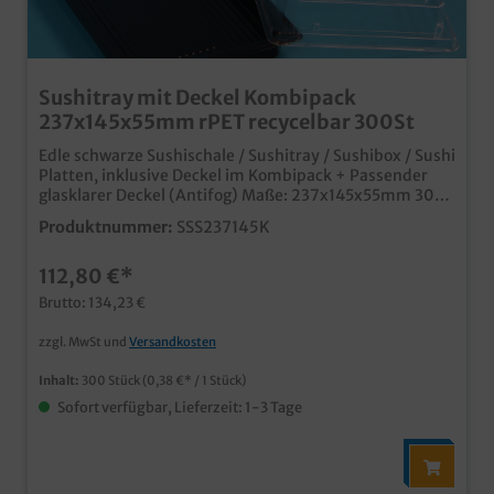
Sushitray mit Deckel Kombipack
237x145x55mm rPET recycelbar 300St
Edle schwarze Sushischale / Sushitray / Sushibox / Sushi
Platten, inklusive Deckel im Kombipack + Passender
glasklarer Deckel (Antifog) Maße: 237x145x55mm 300
Stück im Karton für die Präsentation oder Verpackung
Produktnummer:
SSS237145K
außer Haus, Sushi to go, Ideal für Sushi oder Fingerfood
In stabilem und edlen schwarzen Kunststoff bei uns im
112,80 €*
praktischen Kombipack inklusive Deckel Anti Fog Deckel
für klare Präsentation in Kühlthekennachhaltig
Brutto: 134,23 €
produziert aus recyceltem PET, wieder recycelbar in
vielen verschiedenen Größen erhältlich
zzgl. MwSt und
Versandkosten
Inhalt:
300 Stück
(0,38 €* / 1 Stück)
Sofort verfügbar, Lieferzeit: 1-3 Tage