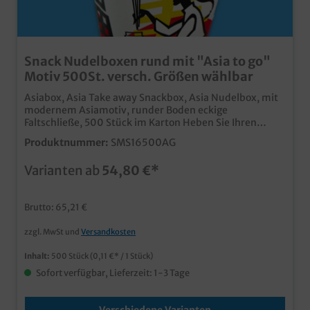
Snack Nudelboxen rund mit "Asia to go"
Motiv 500St. versch. Größen wählbar
Asiabox, Asia Take away Snackbox, Asia Nudelbox, mit
modernem Asiamotiv, runder Boden eckige
Faltschließe, 500 Stück im Karton Heben Sie Ihren
Lieferdienst oder Ihr Take away Geschäft von der Masse
Produktnummer:
SMS16500AG
der Konkurrenz ab. Hochwertige Snackbox aus
Hartpapier Runder Boden, eckiger Faltverschluss
Varianten ab
54,80 €*
Fettdicht & Lebensmittelecht Perfekt für Nudeln,
Fingerfood, asiatische Gerichte usw. bereits ab 10.000
Stück mit Ihrem individuellen Eigendruck, Logo oder
Brutto: 65,21 €
Motiv erhältlich
zzgl. MwSt und
Versandkosten
Inhalt:
500 Stück
(0,11 €* / 1 Stück)
Sofort verfügbar, Lieferzeit: 1-3 Tage
Verschiedene Varianten