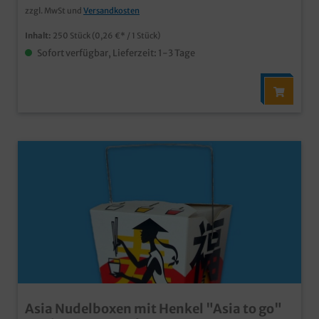
Eiskrem geeignet praktisches Kombipack aus Bechern
zzgl. MwSt und
Versandkosten
und Deckel ab 50.000 Stück auch individuell
bedruckbar, wenden Sie ich einfach an unseren
Inhalt:
250 Stück
(0,26 €* / 1 Stück)
Kundenservice
Sofort verfügbar, Lieferzeit: 1-3 Tage
Asia Nudelboxen mit Henkel "Asia to go"