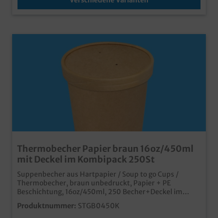
Thermobecher Papier braun 16oz/450ml
mit Deckel im Kombipack 250St
Suppenbecher aus Hartpapier / Soup to go Cups /
Thermobecher, braun unbedruckt, Papier + PE
Beschichtung, 16oz/450ml, 250 Becher+Deckel im
Karton (Kombipack, jeweils 10x25) hochwertiger und
Produktnummer:
STGB0450K
moderner Thermobecher aus Papiermit PE
Beschichtung für optimale Dichtigkeit