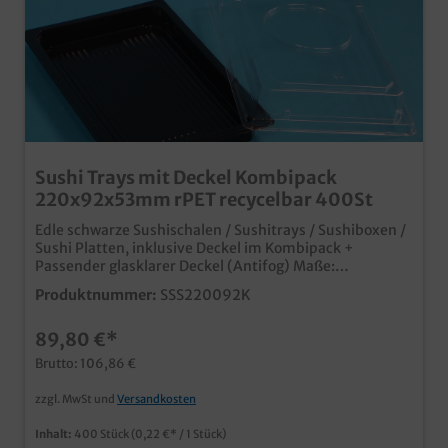
Sushi Trays mit Deckel Kombipack
220x92x53mm rPET recycelbar 400St
Edle schwarze Sushischalen / Sushitrays / Sushiboxen /
Sushi Platten, inklusive Deckel im Kombipack +
Passender glasklarer Deckel (Antifog) Maße:
220x92x53mm, 400 Stück im Karton für die
Produktnummer:
SSS220092K
Präsentation oder Verpackung außer Haus, Sushi to go,
Ideal für Sushi oder Fingerfood In stabilem und edlen
89,80 €*
schwarzen Kunststoff bei uns im praktischen
Kombipack inklusive Deckel Anti Fog Deckel für klare
Brutto: 106,86 €
Präsentation in Kühlthekennachhaltig produziert aus
recyceltem PET, wieder recycelbar in vielen
zzgl. MwSt und
Versandkosten
verschiedenen Größen erhältlich
Inhalt:
400 Stück
(0,22 €* / 1 Stück)