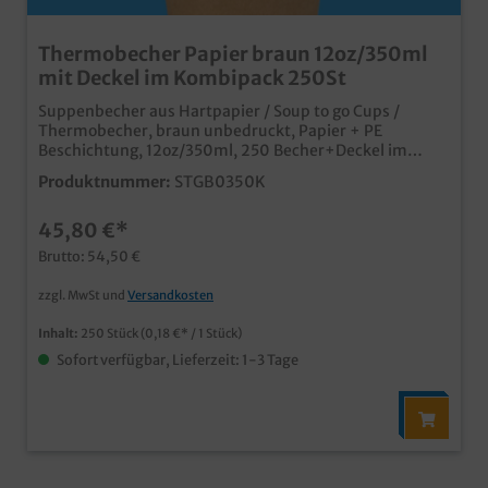
Thermobecher Papier braun 12oz/350ml
mit Deckel im Kombipack 250St
Suppenbecher aus Hartpapier / Soup to go Cups /
Thermobecher, braun unbedruckt, Papier + PE
Beschichtung, 12oz/350ml, 250 Becher+Deckel im
Karton (Kombipack, jeweils 10x25) hochwertiger und
Produktnummer:
STGB0350K
moderner Thermobecher aus Papiermit PE
Beschichtung für optimale Dichtigkeit
45,80 €*
umweltfreundlicher aus ein geschäumter Becher
wertiger Gesamteindruck, doppelwandig und gut
Brutto: 54,50 €
isolierendidealer Soup to go Becher, aber auch für
Eiskrem geeignet praktisches Kombipack aus Bechern
zzgl. MwSt und
Versandkosten
und Deckel ab 50.000 Stück auch individuell
bedruckbar, wenden Sie ich einfach an unseren
Inhalt:
250 Stück
(0,18 €* / 1 Stück)
Kundenservice
Sofort verfügbar, Lieferzeit: 1-3 Tage