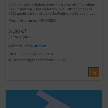
Bio Palmblatt Schalen / Palmblattgeschirr / Palmblatt
Servierplatten, / Partyplatten, oval, 38x25,5x2,5cm
50St qualitative und stylische Palmblatt Schalen ideal
für Fingerfood, Snacks und mehr in Imbiss, Partyservice
Produktnummer:
PBTO3825
und Catering. aus unbeschichtetem Palmblattmaterial
typische und dekorative Blattmaserung biologisch
31,80 €*
abbaubar (DIN13432) fett- und
feuchtigkeitsresistent bis ca. 30min vor Verzehr
Brutto: 37,84 €
individuelle Prägung oder Form möglich
zzgl. MwSt und
Versandkosten
Inhalt:
50 Stück
(0,64 €* / 1 Stück)
Sofort verfügbar, Lieferzeit: 1-3 Tage