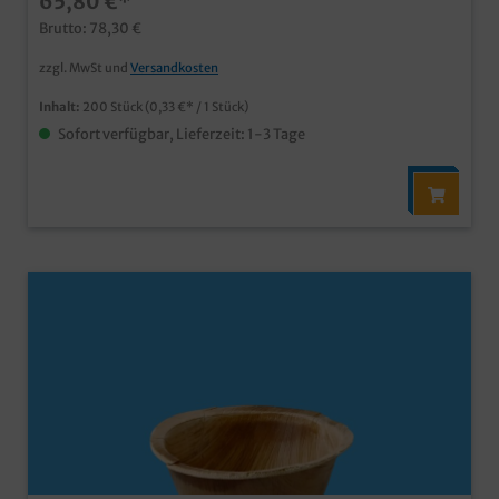
65,80 €*
und feuchtigkeitsresistent ca. 30min vor Verzehr
Brutto: 78,30 €
individuelle Prägung oder Form möglich
zzgl. MwSt und
Versandkosten
Inhalt:
200 Stück
(0,33 €* / 1 Stück)
Sofort verfügbar, Lieferzeit: 1-3 Tage