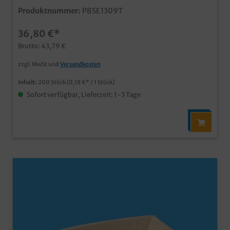
qualitative und stylische Palmblatt Schälchen ideal für
Produktnummer:
PBSE1309T
Desserts, Fingerfood und Snacks aus unbeschichtetem
Palmblattmaterial typische und dekorative
36,80 €*
Blattmaserung biologisch abbaubar (DIN13432) fett-
und feuchtigkeitsresistent bis ca. 30min vor Verzehr
Brutto: 43,79 €
individuelle Prägung oder Form möglich
zzgl. MwSt und
Versandkosten
Inhalt:
200 Stück
(0,18 €* / 1 Stück)
Sofort verfügbar, Lieferzeit: 1-3 Tage