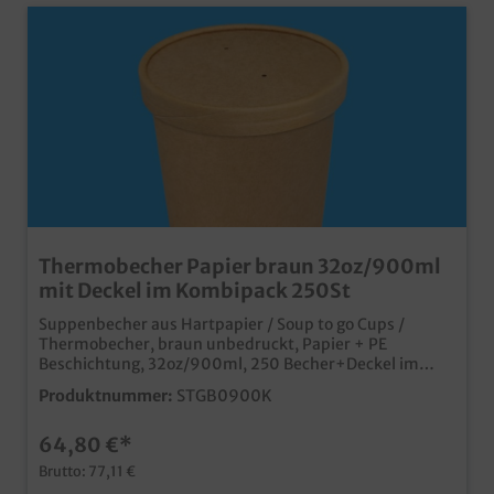
Thermobecher Papier braun 32oz/900ml
mit Deckel im Kombipack 250St
Suppenbecher aus Hartpapier / Soup to go Cups /
Thermobecher, braun unbedruckt, Papier + PE
Beschichtung, 32oz/900ml, 250 Becher+Deckel im
Karton (Kombipack, jeweils 10x25) hochwertiger und
Produktnummer:
STGB0900K
moderner Thermobecher aus Papiermit PE
Beschichtung für optimale Dichtigkeit
64,80 €*
umweltfreundlicher aus ein geschäumter Becher
wertiger Gesamteindruck, doppelwandig und gut
Brutto: 77,11 €
isolierendidealer Soup to go Becher, aber auch für