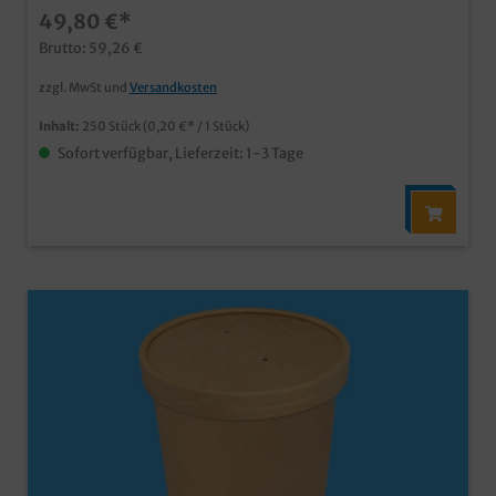
49,80 €*
umweltfreundlicher aus ein geschäumter Becher
wertiger Gesamteindruck, doppelwandig und gut
Brutto: 59,26 €
isolierendidealer Soup to go Becher, aber auch für
Eiskrem geeignet praktisches Kombipack aus Bechern
zzgl. MwSt und
Versandkosten
und Deckel ab 50.000 Stück auch individuell
bedruckbar, wenden Sie ich einfach an unseren
Inhalt:
250 Stück
(0,20 €* / 1 Stück)
Kundenservice
Sofort verfügbar, Lieferzeit: 1-3 Tage