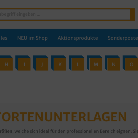
les
NEU im Shop
Aktionsprodukte
Sonderpost
H
I
J
K
L
M
N
O
 TORTENUNTERLAGEN
Größen
, welche sich ideal für den professionellen Bereich eignen.