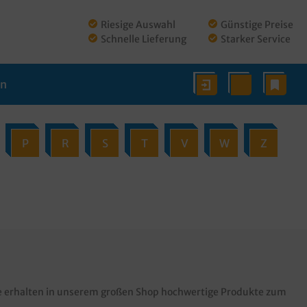
Riesige Auswahl
Günstige Preise
Schnelle Lieferung
Starker Service
en
P
R
S
T
V
W
Z
 Sie erhalten in unserem großen Shop hochwertige Produkte zum