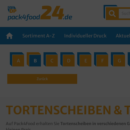
Sortiment A-Z
Individueller Druck
Aktuel
A
B
C
D
E
F
G
Zurück
TORTENSCHEIBEN &
Auf Pack4Food erhalten Sie
Tortenscheiben in verschiedenen 
kleinen Preis.