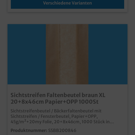
Verschiedene Varianten
Sichtstreifen Faltenbeutel braun XL
20+8x46cm Papier+OPP 1000St
Sichtstreifenbeutel / Bäckerfaltenbeutel mit
Sichtstreifen / Fensterbeutel, Papier+OPP,
45g/m²+20my Folie, 20+8x46cm, 1000 Stück in
VEpraktischer Faltenbeutel mit Sichtstreifenextra
Produktnummer:
SSBB200846
großneutrales braun für vielseitige Anwendungenideal