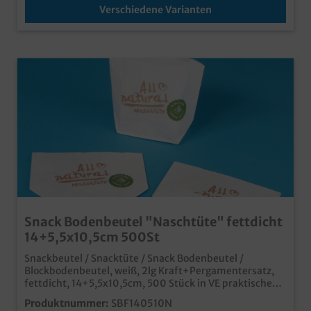
Verschiedene Varianten
Snack Bodenbeutel "Naschtüte" fettdicht
14+5,5x10,5cm 500St
Snackbeutel / Snacktüte / Snack Bodenbeutel /
Blockbodenbeutel, weiß, 2lg Kraft+Pergamentersatz,
fettdicht, 14+5,5x10,5cm, 500 Stück in VE praktische
kleine Snacktüte mit Standboden stabil und fettdicht
Produktnummer:
SBF140510N
durch 2-lagige Fertigung aus 100% Papiermaterial,