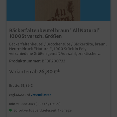
Bäckerfaltenbeutel braun "All Natural"
1000St versch. Größen
Bäckerfaltenbeutel / Brötchentüte / Bäckertüte, braun,
Neutraldruck "Natural", 1000 Stück in Poly,
verschiedene Größen gemäß Auswahl, praktischer
Papierfaltenbeutel für Brötchen, Gebäck, Kuchen, usw.
Produktnummer:
BFBF200733
mit braunem Papier auch ideal für den Einsatz im
Reformhausmit "All Natural" Aufdruck, passen zu
Varianten ab
26,80 €*
vielen weiteren Produkten unseres Sortiments ab
30,000 Stück auch individuell bedruckbar, fragen Sie
unseren Kundenservice nach einem Angebot.
Brutto: 31,89 €
zzgl. MwSt und
Versandkosten
Inhalt:
1000 Stück
(0,03 €* / 1 Stück)
Sofort verfügbar, Lieferzeit: 1-3 Tage