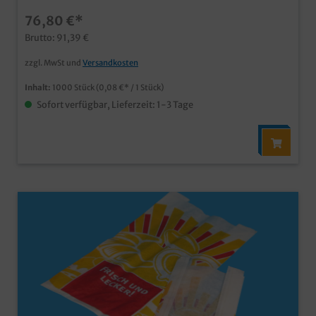
für Backwaren und Snacksmit Sichtfenster besonders
76,80 €*
geeignet für SB Thekenauch individuell bedruckbar
Brutto: 91,39 €
zzgl. MwSt und
Versandkosten
Inhalt:
1000 Stück
(0,08 €* / 1 Stück)
Sofort verfügbar, Lieferzeit: 1-3 Tage