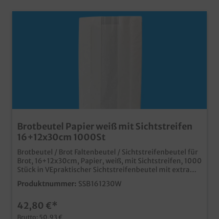
Brotbeutel Papier weiß mit Sichtstreifen
16+12x30cm 1000St
Brotbeutel / Brot Faltenbeutel / Sichtstreifenbeutel für
Brot, 16+12x30cm, Papier, weiß, mit Sichtstreifen, 1000
Stück in VEpraktischer Sichtstreifenbeutel mit extra
großer Seitenfalteideal für den Brotverkauf in Bäckerei
Produktnummer:
SSB161230W
und Backshopmit klarem Sichtstreifen für optimalen
Blick auf das Produktweiß unbedruckt für den
42,80 €*
vielseitigen Einsatzab 30.000 Stück auch in braun
erhältlich, und individuell bedruckbar
Brutto: 50,93 €