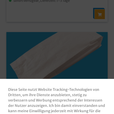
Sofort verfügbar, Lieferzeit: 1-3 Tage
Diese Seite nutzt Website Tracking-Technologien von
Bäckerfaltenbeutel Recycling Mix weiß
Dritten, um ihre Dienste anzubieten, stetig zu
unbedruckt 1000St. versch. Größen
verbessern und Werbung entsprechend der Interessen
Bäckerfaltenbeutel / Brötchentüten / Bäckerbeutel /
der Nutzer anzuzeigen. Ich bin damit einverstanden und
Snackbeutel, Recycling Mix weiß, 1000 Stück in
kann meine Einwilligung jederzeit mit Wirkung für die