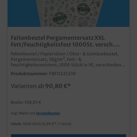
Faltenbeutel Pergamentersatz XXL
Fett/Feuchtigkeitsfest 1000St. versch.
Varianten
Faltenbeutel / Papiertüten / Obst- & Gemüsebeutel,
Pergamentersatz, 38g/m², fett- &
feuchtigkeitsresistent, 1000 Stück in VE, verschiedene
Varianten wählbarpraktische, extra große
Produktnummer:
FBFO221239
Papierfaltenbeutelaus fett- und feuchtigkeitsfestem
Pergamentersatzbiologisch abbaubarin neutralem
Varianten ab
90,80 €*
Weiß oder mit Obst/Gemüse Neutralmotiv "Aus der
Region"auch individuell bedruckbar ab 30.000 Stück
Brutto: 108,05 €
zzgl. MwSt und
Versandkosten
Inhalt:
1000 Stück
(0,09 €* / 1 Stück)