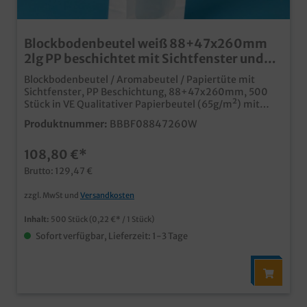
Blockbodenbeutel weiß 88+47x260mm
2lg PP beschichtet mit Sichtfenster und
Falzband 500St
Blockbodenbeutel / Aromabeutel / Papiertüte mit
Sichtfenster, PP Beschichtung, 88+47x260mm, 500
Stück in VE Qualitativer Papierbeutel (65g/m²) mit
Boden und Seitenfaltepraktisches Sichtfenster und
Produktnummer:
BBBF08847260W
Innenbeschichtung aus PPPapier aus zertifizierter
Forstwirtschaftideal für aromatische Produkte wie
108,80 €*
Kaffee, Tee, usw.mit praktischem Falzband zum
schnellen und einfachen Verschließenindividuell
Brutto: 129,47 €
bedruckbar
zzgl. MwSt und
Versandkosten
Inhalt:
500 Stück
(0,22 €* / 1 Stück)
Sofort verfügbar, Lieferzeit: 1-3 Tage