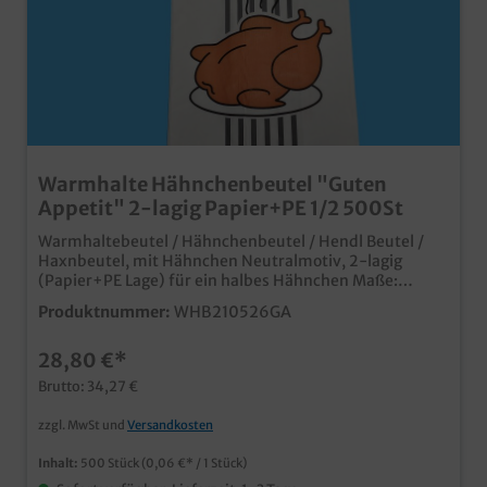
Warmhalte Hähnchenbeutel "Guten
Appetit" 2-lagig Papier+PE 1/2 500St
Warmhaltebeutel / Hähnchenbeutel / Hendl Beutel /
Haxnbeutel, mit Hähnchen Neutralmotiv, 2-lagig
(Papier+PE Lage) für ein halbes Hähnchen Maße:
110x55x240mm 500 Stück im Karton praktischer
Produktnummer:
WHB210526GA
zweilagiger Warmhaltebeutel aus Papier mit PE
Innenlage modernes Hähnchen Neutralmotiv für den
28,80 €*
Verkauf des beliebten Imbissprodukts dicht und
isolierend, ideal für Hähnchen, Hendl, Broiler und
Brutto: 34,27 €
Haxenzusätzlich eingerollter und verklebter Boden
verhindert das Auslaufen bereits ab 10.000 Stück
zzgl. MwSt und
Versandkosten
individuell bedruckbar, fragen Sie unseren
Kundenservice einem Angebot
Inhalt:
500 Stück
(0,06 €* / 1 Stück)