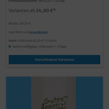
Produktnummer:
MFB20732GAB
Appetit" Neutraldruck ideal für Metzgerei, Fleischerei
und Imbiss ab 30.000 Stück auch individuell
Varianten ab
24,80 €*
bedruckbar
Brutto: 29,51 €
zzgl. MwSt und
Versandkosten
Inhalt:
1000 Stück
(0,02 €* / 1 Stück)
Sofort verfügbar, Lieferzeit: 1-3 Tage
Verschiedene Varianten