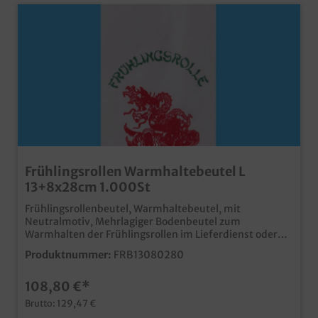
Frühlingsrollen Warmhaltebeutel L
13+8x28cm 1.000St
Frühlingsrollenbeutel, Warmhaltebeutel, mit
Neutralmotiv, Mehrlagiger Bodenbeutel zum
Warmhalten der Frühlingsrollen im Lieferdienst oder
Außerhausverkauf. Maße: 130x80x280mm, 3lg. 1.000
Produktnummer:
FRB13080280
Stück im Karton Papierbodenbeutel mit Innenlage, hält
warm und dicht passendes Neutralmotiv für
108,80 €*
Frühlingsrollenideal für Take away und Delivery auch in
Ihrem Eigendruck erhältlich, schon ab 30.000 Stück
Brutto: 129,47 €