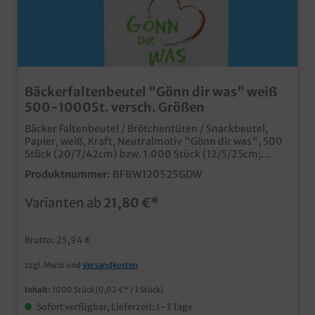
Bäckerfaltenbeutel "Gönn dir was" weiß
500-1000St. versch. Größen
Bäcker Faltenbeutel / Brötchentüten / Snackbeutel,
Papier, weiß, Kraft, Neutralmotiv "Gönn dir was", 500
Stück (20/7/42cm) bzw. 1.000 Stück (12/5/25cm;
14/6/28cm; 16/6/36cm) je nach Auswahl, verschiedene
Produktnummer:
BFBW120525GDW
Größen gemäß Auswahl praktische Papierfaltenbeutel
im edlen weißen Design mit qualitativem Neutraldruck
Varianten ab
21,80 €*
verschiedene praktische Größen ideal für Bäckerei,
Snacktheke, Tankstelle, usw. Gern bieten wir Ihnen ab
30.000 Tüten auch einen individuellen Druck mit Ihrem
Brutto: 25,94 €
Logo, einer Werbebotschaft oder einem
Unternehmensdesign an.
zzgl. MwSt und
Versandkosten
Inhalt:
1000 Stück
(0,02 €* / 1 Stück)
Sofort verfügbar, Lieferzeit: 1-3 Tage