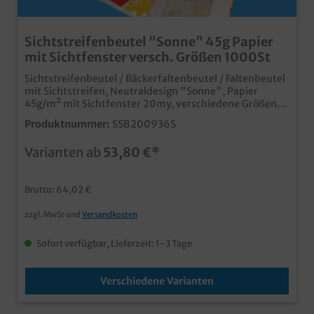
Sichtstreifenbeutel "Sonne" 45g Papier
mit Sichtfenster versch. Größen 1000St
Sichtstreifenbeutel / Bäckerfaltenbeutel / Faltenbeutel
mit Sichtstreifen, Neutraldesign "Sonne", Papier
45g/m² mit Sichtfenster 20my, verschiedene Größen
gemäß Auswahl, 1000 Stück in VE qualitativer und
Produktnummer:
SSB200936S
moderner Faltenbeutel mit integriertem Sichtstreifen
ansprechendes Neutraldesign
Varianten ab
53,80 €*
"Sonne"Sichtfensterbeutel, besonders geeignet für die
Abrechnung an SB Theken ideal für den Einsatz in
Bäckerei, Backshop und Imbiss individuell bedruckbar
Brutto: 64,02 €
ab 30.000 Stück
zzgl. MwSt und
Versandkosten
Sofort verfügbar, Lieferzeit: 1-3 Tage
Verschiedene Varianten