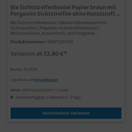
Bio Sichtstreifenbeutel Papier braun mit
Pergamin Sichtstreifen ohne Kunststoff
versch. Größen
Bio Sichtstreifenbeutel / Bäckerfaltenbeutel mit
Sichtstreifen / Pegamin Sichtstreifenbeutel /
Brötchentüten, braun Kraft, mit Pergamin
Sichtstreifen, verschiedene Größen zur Auswahl*
Produktnummer:
SSBP120520
12+5x20cm 1000St (6cm breiter Sichtstreifen) *
16+8x32cm 1000St (8cm breiter Sichtstreifen)*
Varianten ab
32,80 €*
16+12x31cm 1000St (10cm breiter Sichtstreifen)
innovativer Sichtstreifenbeutel mit kunststofffreiem
Sichtbereich Pergamin als biologisch abbaubarer und
Brutto: 39,03 €
plastikfreier Sichtstreifen für den nachhaltigen Einsatz
in Bäckerei, Backshop, usw. individuell bedruckbar,
zzgl. MwSt und
Versandkosten
auch in allen typischen Faltenbeutelgrößen
Inhalt:
1000 Stück
(0,03 €* / 1 Stück)
Sofort verfügbar, Lieferzeit: 1-3 Tage
Verschiedene Varianten