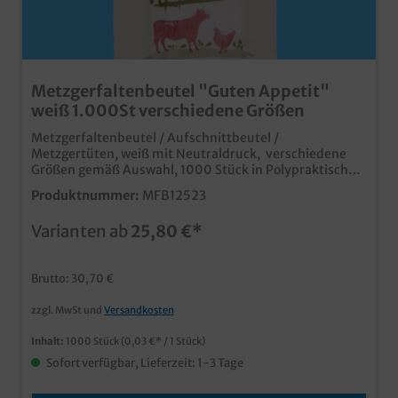
Metzgerfaltenbeutel "Guten Appetit"
weiß 1.000St verschiedene Größen
Metzgerfaltenbeutel / Aufschnittbeutel /
Metzgertüten, weiß mit Neutraldruck, verschiedene
Größen gemäß Auswahl, 1000 Stück in Polypraktische
und umweltfreundliche Papierfaltenbeutelmit
Produktnummer:
MFB12523
Neutraldruck "Guten Appetit", ideal zum Verpacken
von Wurst, Käse, usw.individuell bedruckbar ab 30.000
Varianten ab
25,80 €*
Stück
Brutto: 30,70 €
zzgl. MwSt und
Versandkosten
Inhalt:
1000 Stück
(0,03 €* / 1 Stück)
Sofort verfügbar, Lieferzeit: 1-3 Tage