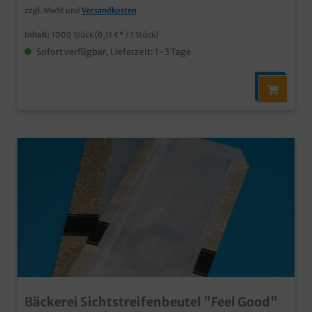
zzgl. MwSt und
Versandkosten
Inhalt:
1000 Stück
(0,11 €* / 1 Stück)
Sofort verfügbar, Lieferzeit: 1-3 Tage
Bäckerei Sichtstreifenbeutel "Feel Good"