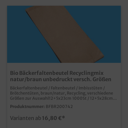
Bio Bäckerfaltenbeutel Recyclingmix
natur/braun unbedruckt versch. Größen
Bäckerfaltenbeutel / Faltenbeutel / Imbisstüten /
Brötchentüten, braun/natur, Recycling, verschiedene
Größen zur Auswahl12+5x23cm 1000St / 12+5x28cm
1000St / 14+6x28cm 1000St / 14+6x32cm 1000St /
Produktnummer:
BFBR200742
16+6x36cm 1000St / 20+7x42cm 500Stpraktischer
und günstiger Faltenbeutel aus Papiernachhaltiger
Varianten ab
16,80 €*
Recyclingmix, selbstverständlich
lebensmittelgeeignetideal für Backwaren, belegte