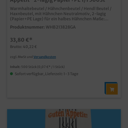
Warmhaltebeutel / Hähnchenbeutel / Hendl Beutel /
Haxnbeutel, mit Hähnchen Neutralmotiv, 2-lagig
(Papier+PE Lage) für ein halbes Hähnchen Maße:
130x80x270mm 500 Stück im Karton praktischer
Produktnummer:
WHB213828GA
zweilagiger Warmhaltebeutel aus Papier mit PE
Innenlage modernes Hähnchen Neutralmotiv für den
33,80 €*
Verkauf des beliebten Imbissprodukts dicht und
isolierend, ideal für Hähnchen, Hendl, Broiler und
Brutto: 40,22 €
Haxenzusätzlich eingerollter und verklebter Boden
verhindert das Auslaufen bereits ab 10.000 Stück
zzgl. MwSt und
Versandkosten
individuell bedruckbar, fragen Sie unseren
Kundenservice einem Angebot
Inhalt:
500 Stück
(0,07 €* / 1 Stück)
Sofort verfügbar, Lieferzeit: 1-3 Tage