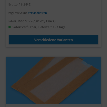
Brötchen und Snacksauch individuell bedruckbar ab
Brutto: 19,99 €
50.000 Stück
zzgl. MwSt und
Versandkosten
Inhalt:
1000 Stück
(0,02 €* / 1 Stück)
Sofort verfügbar, Lieferzeit: 1-3 Tage
Verschiedene Varianten