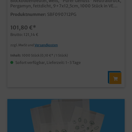
Blockbodenbeutel, weiß, "Purer Genuss" Neutraldruck,
Pergamyn, fettdicht, 9+7x12,5cm, 1000 Stück in VE
praktische kleine Snacktüte mit Standboden stabil und
Produktnummer:
SBF090712PG
fettdicht durch Pergamyn Material in 60g/m² aus
100% Papiermaterial, kann im Altpapier entsorgt
101,80 €*
werden ideal für kleine Snacks, Fingerfood,
Quarkbällchen, Pommes, gebrannte Mandeln, etc.
Brutto: 121,14 €
praktische Lösung für Gastronomie und
Lebensmittelhandel natürlich auch individuell
zzgl. MwSt und
Versandkosten
bedruckbar, fragen Sie unseren Kundenservice
Inhalt:
1000 Stück
(0,10 €* / 1 Stück)
Sofort verfügbar, Lieferzeit: 1-3 Tage