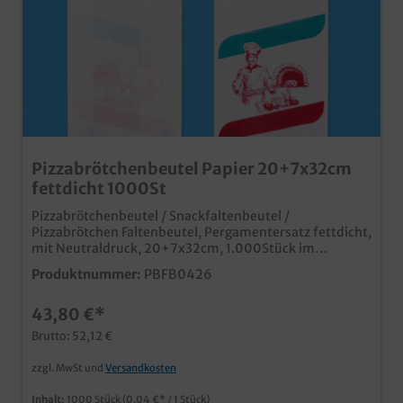
Pizzabrötchenbeutel Papier 20+7x32cm
fettdicht 1000St
Pizzabrötchenbeutel / Snackfaltenbeutel /
Pizzabrötchen Faltenbeutel, Pergamentersatz fettdicht,
mit Neutraldruck, 20+7x32cm, 1.000Stück im
Kartonpraktische Faltenbeutel für den
Produktnummer:
PBFB0426
Außerhausverkauf in italienischen Restaurants und
Imbissbetriebenumweltfreundliches aber
43,80 €*
fettresistentes Pergamentersatzpapiermit
Neutraldruck für die italienische Gastronomieauch
Brutto: 52,12 €
individuell bedruckbar
zzgl. MwSt und
Versandkosten
Inhalt:
1000 Stück
(0,04 €* / 1 Stück)