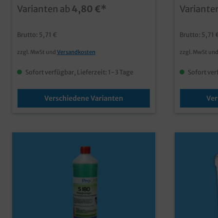
Ressourcen, Kosten und Platzeinfaches
Sticks in V
Varianten ab
4,80 €*
Variante
Auflösen des Pulvers in
und Platzei
Wasserplastiksparend durch wieder
Pulvers in 
verwendbare Sprühflaschenpassende
wieder ver
Brutto: 5,71 €
Brutto: 5,71 
Sprühflasche mit Etikett separat
Sprühflasc
bestellbarqualitative Reinigungsmittel,
mit Etikett
zzgl. MwSt und
Versandkosten
zzgl. MwSt un
effizient und umweltfreundlichFür die
bestellbarq
Erstbestellung empfiehlt sich die
effizient u
Bestellung der passenden Sprühflasche
Erstbestell
Sofort verfügbar, Lieferzeit: 1-3 Tage
Sofort ver
inklusive entsprechendem Etikett!
Bestellung
inklusive e
Verschiedene Varianten
Ver