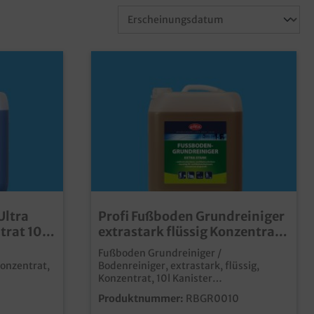
Ultra
Profi Fußboden Grundreiniger
trat 10l
extrastark flüssig Konzentrat
10l Kanister
Fußboden Grundreiniger /
Konzentrat,
Bodenreiniger, extrastark, flüssig,
Konzentrat, 10l Kanister
 die
leistungsstarker Reiniger für die
Produktnummer:
RBGR0010
Bodenpflege extrastark, auch gegen Öl-