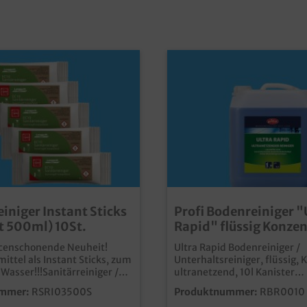
iniger Instant Sticks
Profi Bodenreiniger "
bt 500ml) 10St.
Rapid" flüssig Konzen
Kanister
rcenschonende Neuheit!
Ultra Rapid Bodenreiniger /
ittel als Instant Sticks, zum
Unterhaltsreiniger, flüssig, 
 Wasser!!!Sanitärreiniger /
ultranetzend, 10l Kanister
C Oberflächenreiniger,
leistungsstarker Reiniger für
mmer:
RSRI03500S
Produktnummer:
RBR0010
cks, 3g (ergeben 500ml), 10
Bodenpflege speziell für stark