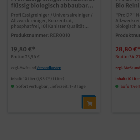
flüssig biologisch abbaubar
Bio Rein
10l Kanister
phosphat
Profi Essigreiniger / Universalreiniger /
"Pro DP" Ne
abbaubar
Allzweckreiniger, Konzentrat,
Allzweckrei
phosphatfrei, 10l Kanister Qualität
biologisch 
Made in Germany zur Reinigung aller
flüssig, 10l Kanis
Produktnummer:
RER0010
Produktnu
wasserfesten Oberflächen wirkt
anwendbarer
glanzverstärkend bei der Fenster- und
abwaschbare
19,80 €*
28,80 €
manuellen Geschirreinigung beseitigt
usw. auch für säureempfindliche
Wasserflecken, Kalk, Seifen- und
Materialien
Brutto: 23,56 €
Brutto: 34,2
Fettrückstände Biologisch abbaubar
Waschvorb
*Nicht für Marmor und
Feinwäschee
zzgl. MwSt und
Versandkosten
zzgl. MwSt un
säureempfindliche Materialien
je nach Bed
(siehe Etikett) phosphatf
Inhalt:
10 Liter
(1,98 €* / 1 Liter)
Inhalt:
10 Lite
biologisch 
Sofort verfügbar, Lieferzeit: 1-3 Tage
Sofort ver
Nr. 648/2004) Qualität
Germany