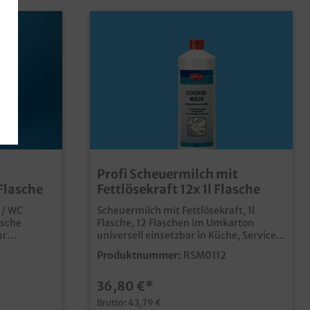
Profi Scheuermilch mit
 Flasche
Fettlösekraft 12x 1l Flasche
 / WC
Scheuermilch mit Fettlösekraft, 1l
asche
Flasche, 12 Flaschen im Umkarton
universell einsetzbar in Küche, Service
arer
und Sanitärbereich Leistungsstark bei
Produktnummer:
RSM0112
Töpfen, Spülen und Arbeitsflächen
n, Rost- und
schonend auf Emaille- und
36,80 €*
Kunststoffoberflächen
Brutto: 43,79 €