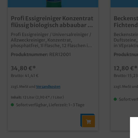
Profi Essigreiniger Konzentrat
Beckenst
flüssig biologisch abbaubar 1l
Fichtend
Flasche 12St
Eimer
Profi Essigreiniger / Universalreiniger /
Beckensteine
Allzweckreiniger, Konzentrat,
Duftsteine,
phosphatfrei, 1l Flasche, 12 Flaschen im
in VEprakti
Karton Qualität Made in Germany zur
Hygiene in 
Produktnummer:
RER12001
Produktnu
Reinigung aller wasserfesten
Toilettenv
Oberflächen wirkt glanzverstärkend bei
Kalkablage
34,80 €*
12,80 €*
der Fenster- und manuellen
Urinsteina
Geschirreinigung beseitigt
Paradichlo
Brutto: 41,41 €
Brutto: 15,23
Wasserflecken, Kalk, Seifen- und
Fettrückstände Biologisch
zzgl. MwSt und
Versandkosten
zzgl. MwSt un
abbaubarpraktisch verteilbare 1l
Flaschen *Nicht für Marmor und
Inhalt:
12 Liter
(2,90 €* / 1 Liter)
Sofort ver
säureempfindliche Materialien
Sofort verfügbar, Lieferzeit: 1-3 Tage