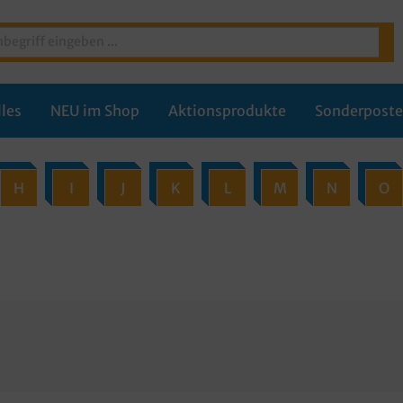
les
NEU im Shop
Aktionsprodukte
Sonderpost
H
I
J
K
L
M
N
O