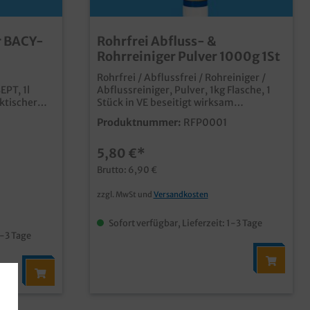
r BACY-
Rohrfrei Abfluss- &
Rohrreiniger Pulver 1000g 1St
Rohrfrei / Abflussfrei / Rohreiniger /
EPT, 1l
Abflussreiniger, Pulver, 1kg Flasche, 1
aktischer
Stück in VE beseitigt wirksam
1l
Rohrverstopfungen und unangenehme
Produktnummer:
RFP0001
Gerüchelöst Verfettungen, Haare und
inigt und
organische Rückständetaut auch
5,80 €*
sschrittauch
eingefrorene Abflüsse auf als
e Flächen
praktische Einzelflasche bestellbar
Brutto: 6,90 €
N
Qualität Made in Germany
evurozid
zzgl. MwSt und
Versandkosten
Sofort verfügbar, Lieferzeit: 1-3 Tage
1-3 Tage