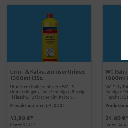
Urin- & Kalksteinlöser Urinex
WC Reini
1000ml 12St.
1000ml 1
Urinlöser / Kalksteinlöser / WC- &
WC Gel / To
Urinalreiniger / Sanitärreiniger, flüssig,
Reiniger / 
1l Flasche, 12 Flaschen im Karton
Flasche, 12 Fla
leistungsstarker Reiniger für stark
gegen Kalk,
Produktnummer:
UKL0001
Produktnu
frequentierte Toiletten und Urinals mit
strahlender
Salzsäureanteil (nicht für Amaturen
gewinkelter
43,80 €*
34,80 €
und eloxierte Flächen) absoluter
Profireiniger für säurebeständige
Brutto: 52,12 €
Brutto: 41,41