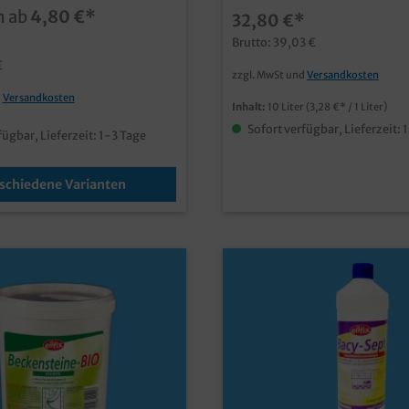
Espart Ressourcen, Kosten
wasserabweisende Bodenbe
n ab
4,80 €*
32,80 €*
nfaches Auflösen des
geeignet extra hohes
Wasserplastiksparend durch
Schmutztragevermögen für PVC,
Brutto: 39,03 €
wendbare
Linoleum, Kautschuk oder Fe
€
henpassende Sprühflasche
geeignet Profi Qualität Made in
zzgl. MwSt und
Versandkosten
 separat
Germany
d
Versandkosten
ualitative Reinigungsmittel,
Inhalt:
10 Liter
(3,28 €* / 1 Liter)
nd umweltfreundlichFür die
Sofort verfügbar, Lieferzeit: 
ung empfiehlt sich die
fügbar, Lieferzeit: 1-3 Tage
 der passenden Sprühflasche
ntsprechendem Etikett!
schiedene Varianten