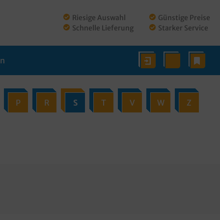
Riesige Auswahl
Günstige Preise
Schnelle Lieferung
Starker Service
en
P
R
S
T
V
W
Z