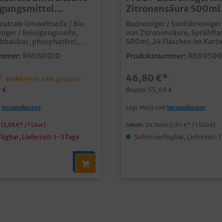
igungsmittel
Zitronensäure 500ml
frei biologisch
Sprühflasche gebrauc
utrale Umweltseife / Bio
Badreiniger / Sanitärreiniger
 10l Kanister
24St.
niger / Reinigungsseife,
von Zitronensäure, Sprühfla
abbaubar, phosphatfrei,
500ml, 24 Flaschen im Kart
ter vielseitig
verhindert Wasserflecken u
mmer:
RNUS0010
Produktnummer:
RBR0500
 Reiniger für alle
Kalkschlieren schafft strahlenden Glanz
 Flächen, Möbel, Geschirr,
im Bad- &
*
46,80 €*
Sanitärbereichgebrauchsfer
30,80 €*
(6.49% gespart)
 oder zur
in praktischer Sprühflasche günstiges
7 €
Brutto: 55,69 €
ehandlung und
Großpack für Gastronomie, 
rgiebiges Konzentrat, aber
Gewerbe
d
Versandkosten
zzgl. MwSt und
Versandkosten
arf auch direkt einsetzbar
rei und
r
(2,88 €* / 1 Liter)
Inhalt:
24 Stück
(1,95 €* / 1 Stück)
abbaubar (Verordnung (EG)
fügbar, Lieferzeit: 1-3 Tage
Sofort verfügbar, Lieferzeit: 
 Made in