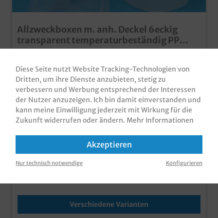
Allzweckboxen m. anh. Deckel 6eckig
transparent temperaturbeständig PP
recycelbar versch. Größen
Haushaltsboxen / Allzweckboxen / Klappboxen /
Salatboxen / Mikrowellenbox / Tiefkühlbox, PP,
Diese Seite nutzt Website Tracking-Technologien von
transparent, sechseckig, mikrowellen- & TK geeignet,
Dritten, um ihre Dienste anzubieten, stetig zu
verschiedene Größen gemäß Auswahl vielseitig
Produktnummer:
HHB62000
verbessern und Werbung entsprechend der Interessen
einsetzbare Klappboxen im sechseckigen Design viele
verschiedene praktische Größen ideal für Verkauf von
der Nutzer anzuzeigen. Ich bin damit einverstanden und
Varianten ab
40,80 €*
Salaten, aber auch zur Aufbewahrung von
kann meine Einwilligung jederzeit mit Wirkung für die
Lebensmitteln extra starkes PP, daher mikrowellen-
Zukunft widerrufen oder ändern.
Mehr Informationen
und tiefkühlgeeignet extrem dicht schließender Deckel,
Brutto: 48,55 €
auch für Flüssigkeiten recycelbar (Entsorgung über
gelbe Tonne bzw. gelben Sack)
Akzeptieren
zzgl. MwSt und
Versandkosten
Nur technisch notwendige
Konfigurieren
Inhalt:
300 Stück
(0,14 €* / 1 Stück)
Sofort verfügbar, Lieferzeit: 1-3 Tage
Verschiedene Varianten