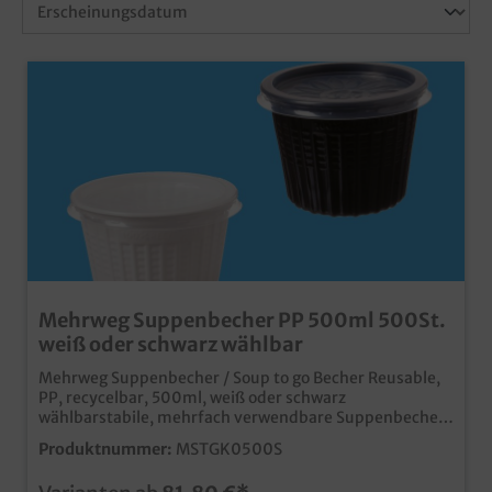
Mehrweg Suppenbecher PP 500ml 500St.
weiß oder schwarz wählbar
Mehrweg Suppenbecher / Soup to go Becher Reusable,
PP, recycelbar, 500ml, weiß oder schwarz
wählbarstabile, mehrfach verwendbare Suppenbecher
aus Kunststoffverdeckelbar (Deckel im Zubehör
Produktnummer:
MSTGK0500S
separat bestellbar, einheitlicher Deckel mit Airpac
Thermo Suppenbechern)ideal für die