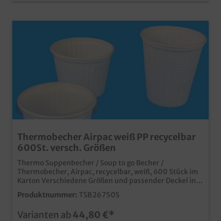
Thermobecher Airpac weiß PP recycelbar
600St. versch. Größen
Thermo Suppenbecher / Soup to go Becher /
Thermobecher, Airpac, recycelbar, weiß, 600 Stück im
Karton Verschiedene Größen und passender Deckel in
der Produktauswahl 350ml 115x60mm / 500ml
Produktnummer:
TSB26750S
115x85mm / 750ml 115x120mm / PP Deckel
transparent die Alternative zu den in der EU ab
Varianten ab
44,80 €*
03.07.21 verbotenen Suppenbechern / FC Behältern aus