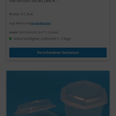
Varianten ab
81,80 €*
Außerhausgastronomie und den Lieferserviceaus
recycelbarem PP Materialhergestellt in Europa, für
kurze logistische Wege
Brutto: 97,34 €
zzgl. MwSt und
Versandkosten
Inhalt:
500 Stück
(0,16 €* / 1 Stück)
Sofort verfügbar, Lieferzeit: 1-3 Tage
Verschiedene Varianten