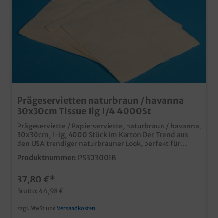
Prägeservietten naturbraun / havanna
30x30cm Tissue 1lg 1/4 4000St
Prägeserviette / Papierserviette, naturbraun / havanna,
30x30cm, 1-lg, 4000 Stück im Karton Der Trend aus
den USA trendiger naturbrauner Look, perfekt für
modernes Fastfood unterstützt den Bio Auftritt Ihres
Produktnummer:
PS303001B
Unternehmens ab 100.000 Stück (25 Kartons) auch
individuell bedruckbar, senden Sie uns einfach eine
37,80 €*
Druckanfrage
Brutto: 44,98 €
zzgl. MwSt und
Versandkosten