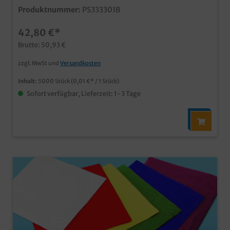
qualitative Einmalservietteabriebfest und saugstarkin
Produktnummer:
PS333301B
naturbraunem Bio Look, ungebleicht und
unbedrucktideal für Imbiss, Bistro, Catering, usw.auch
42,80 €*
individuell bedruckbar
Brutto: 50,93 €
zzgl. MwSt und
Versandkosten
Inhalt:
5000 Stück
(0,01 €* / 1 Stück)
Sofort verfügbar, Lieferzeit: 1-3 Tage