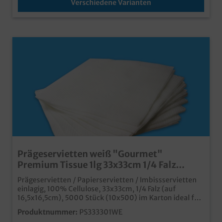
Verschiedene Varianten
Prägeservietten weiß "Gourmet"
Premium Tissue 1lg 33x33cm 1/4 Falz
5000St
Prägeservietten / Papierservietten / Imbissservietten
einlagig, 100% Cellulose, 33x33cm, 1/4 Falz (auf
16,5x16,5cm), 5000 Stück (10x500) im Karton ideal für
den günstigen Einsatz in Imbissen, Snackbars oder an
Produktnummer:
PS333301WE
Tankstellensaugstarke und weiche Tissue Qualität Die