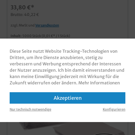
günstige Variante im Imbissbereich ab 20 Karton
33,80 €*
individuell bedruckbar, fragen Sie einfach unseren
Kundenservice
Brutto: 40,22 €
zzgl. MwSt und
Versandkosten
Inhalt:
5000 Stück
(0,01 €* / 1 Stück)
Sofort verfügbar, Lieferzeit: 1-3 Tage
Diese Seite nutzt Website Tracking-Technologien von
Dritten, um ihre Dienste anzubieten, stetig zu
verbessern und Werbung entsprechend der Interessen
der Nutzer anzuzeigen. Ich bin damit einverstanden und
kann meine Einwilligung jederzeit mit Wirkung für die
Zukunft widerrufen oder ändern.
Mehr Informationen
Akzeptieren
Nur technisch notwendige
Konfigurieren