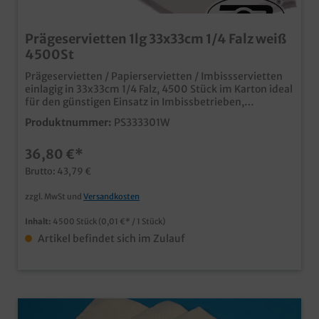
Prägeservietten 1lg 33x33cm 1/4 Falz weiß
4500St
Prägeservietten / Papierservietten / Imbissservietten
einlagig in 33x33cm 1/4 Falz, 4500 Stück im Karton ideal
für den günstigen Einsatz in Imbissbetrieben,
Foodtrucks, Snackbars oder an Tankstellen Die günstige
Produktnummer:
PS333301W
Variante im Imbissbereich ab 24 Karton individuell
bedruckbar, fragen Sie einfach unseren Kundenservice
36,80 €*
Brutto: 43,79 €
zzgl. MwSt und
Versandkosten
Inhalt:
4500 Stück
(0,01 €* / 1 Stück)
Artikel befindet sich im Zulauf