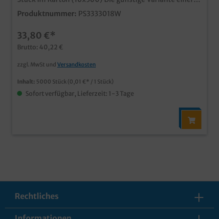
Serviette im Imbissbereich, optimal für den
Produktnummer:
PS3333018W
preisgünstigen Einsatz an Tankstellen,
Imbissbetrieben, Dönerbistros usw. ab 20 Karton
33,80 €*
individuell bedruckbar, fragen Sie unseren
Kundenservice
Brutto: 40,22 €
zzgl. MwSt und
Versandkosten
Inhalt:
5000 Stück
(0,01 €* / 1 Stück)
Sofort verfügbar, Lieferzeit: 1-3 Tage
Rechtliches
Informationen