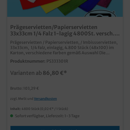
Prägeservietten/Papierservietten
33x33cm 1/4 Falz 1-lagig 4800St. versch.
Farben wählbar
Prägeservietten / Papierservietten, / Imbissservietten,
33x33cm, 1/4 Falz, einlagig, 4.800 Stück (48x100) im
Karton, verschiedene Farben gemäß Auswahl Die
günstige Variante einer farbigen Serviette ideal für
Produktnummer:
PS333301R
Imbiss, Gastronomie oder Lieferservice im günstigen
Großverbraucherkarton auch individuell bedruckbar,
Varianten ab
86,80 €*
senden Sie uns einfach eine Druckanfrage
Brutto: 103,29 €
zzgl. MwSt und
Versandkosten
Inhalt:
4800 Stück
(0,02 €* / 1 Stück)
Sofort verfügbar, Lieferzeit: 1-3 Tage