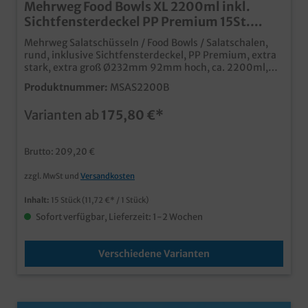
Mehrweg Food Bowls XL 2200ml inkl.
Sichtfensterdeckel PP Premium 15St.
versch. Farben wählbar
Mehrweg Salatschüsseln / Food Bowls / Salatschalen,
rund, inklusive Sichtfensterdeckel, PP Premium, extra
stark, extra groß Ø232mm 92mm hoch, ca. 2200ml,
15St. in VE, verschiedene Farben wählbarhochstabile
Produktnummer:
MSAS2200B
und extra große Schüsseln aus Kunststoff für den
langlebigen Mehrwegeinsatzfür den Außerhausverkauf
Varianten ab
175,80 €*
und Lieferserviceauch für den internen Gebrauch in
Kantinen, Mensen, etc.spülmaschinenfest und
mikrowellentauglichabsolutes Premium Produkt für
Brutto: 209,20 €
den Dauereinsatznach Gebrauch recycelbarGern bieten
wir Ihnen diesen Mehrwegartikel auch in Ihrer
zzgl. MwSt und
Versandkosten
Wunschfarbe, oder individualisiert mit Ihrem
Unternehmenslogo oder einer Werbebotschaft an.
Inhalt:
15 Stück
(11,72 €* / 1 Stück)
Kontaktieren Sie einfach unseren
Kundenservice.Achtung! Dieser Artikel wird für Sie
Sofort verfügbar, Lieferzeit: 1-2 Wochen
beschafft, es kann zu Lieferzeiten von 1-2 Wochen
kommen.
Verschiedene Varianten