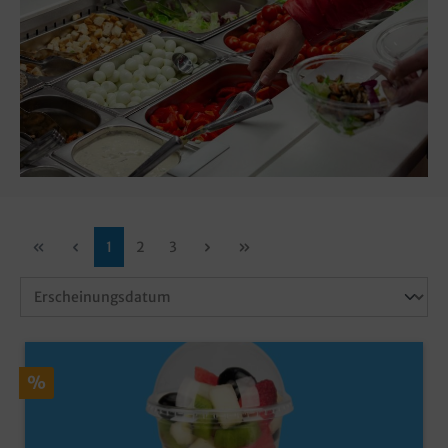
1
2
3
%