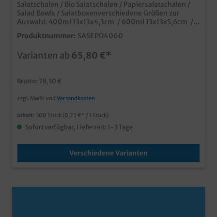
Salatschalen / Bio Salatschalen / Papiersalatschalen /
Salad Bowls / Salatboxenverschiedene Größen zur
Auswahl: 400ml 13x13x4,3cm / 600ml 13x13x5,6cm /
900ml 17x17x5,0cm / 1200ml 17x17x6,5cmpraktische
Produktnummer:
SASEPD4060
und umweltfreundliche Salatschalen aus
Papierangesagter brauner Bio Look, mit PE
Varianten ab
65,80 €*
Beschichtung für höchste Fett- und
FeuchtigkeitsfestigkeitDeckel aus recyceltem PET (2cm
hoch, klar), wieder recycelbarverschiedene praktische
Brutto: 78,30 €
Größenstapelbar und platzsparend, ideal für den
Lieferserviceauch individuell bedruckbar
zzgl. MwSt und
Versandkosten
Inhalt:
300 Stück
(0,22 €* / 1 Stück)
Sofort verfügbar, Lieferzeit: 1-3 Tage
Verschiedene Varianten