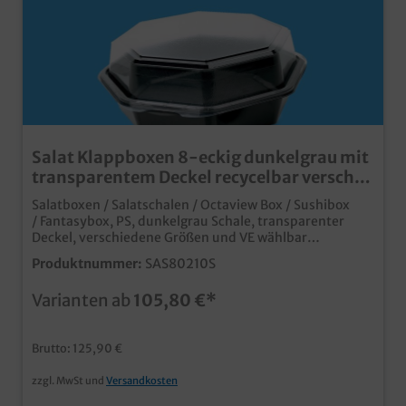
Salat Klappboxen 8-eckig dunkelgrau mit
transparentem Deckel recycelbar versch.
Größen
Salatboxen / Salatschalen / Octaview Box / Sushibox
/ Fantasybox, PS, dunkelgrau Schale, transparenter
Deckel, verschiedene Größen und VE wählbar
praktische und qualitative Schalen aus KunststoffDer
Produktnummer:
SAS80210S
Hingucker für Ihre Salatbar, Süßwaren, Fingerfood,
Sushi, Snacks usw. Edle schwarze 8-eckige FormMit
Varianten ab
105,80 €*
anhängendem transparenten Deckel (abreißbar) stabil
und vielseitig verwendbar
Brutto: 125,90 €
zzgl. MwSt und
Versandkosten