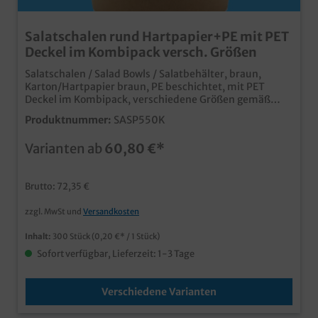
Salatschalen rund Hartpapier+PE mit PET
Deckel im Kombipack versch. Größen
Salatschalen / Salad Bowls / Salatbehälter, braun,
Karton/Hartpapier braun, PE beschichtet, mit PET
Deckel im Kombipack, verschiedene Größen gemäß
Auswahlpraktische und günstige Salatschalen aus
Produktnummer:
SASP550K
Papierbeliebte braune OptikPE Beschichtung für
höchste Feuchtigkeitsbeständigkeitmit recycelbarem
Varianten ab
60,80 €*
PET Deckel im Kombipackjeweils zu 50St
unterverpacktideale Lösung für den Salatverkauf in
Take away und Lieferservice
Brutto: 72,35 €
zzgl. MwSt und
Versandkosten
Inhalt:
300 Stück
(0,20 €* / 1 Stück)
Sofort verfügbar, Lieferzeit: 1-3 Tage
Verschiedene Varianten