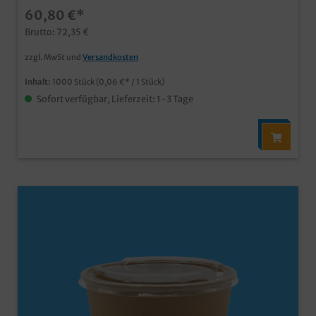
Frühlingsrollen usw. Mit anhängendem, abreißbarem
60,80 €*
Deckel zum praktischen Verschluss
Brutto: 72,35 €
zzgl. MwSt und
Versandkosten
Inhalt:
1000 Stück
(0,06 €* / 1 Stück)
Sofort verfügbar, Lieferzeit: 1-3 Tage