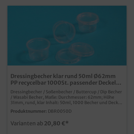
Dressingbecher klar rund 50ml Ø62mm
PP recycelbar 1000St. passender Deckel
wählbar
Dressingbecher / Soßenbecher / Buttercup / Dip Becher
/ Wasabi Becher, Maße: Durchmesser: 62mm; Höhe
31mm, rund, klar Inhalt: 50ml, 1000 Becher und Deckel
separat bestellbar Klarer Verpackungsbecher in runder
Produktnummer:
DBR0050D
Ausführung Ideal für Dressings, Dips oder Saucen
passender Deckel in der Produktauswahl aus PP
Varianten ab
20,80 €*
Kunststoff (recycelbar)