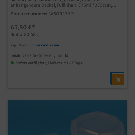
anhängendem Deckel, Füllinhalt: 375ml / 375ccm,
144x115x48mm, 750 Stück im KartonPraktische
Produktnummer:
SASO0376D
Klarsicht Salatbox mit Deckel nachhaltig produziert aus
recycelten PET Flaschen kann über gelbe Tonne/gelben
67,80 €*
Sack wieder dem Recyclingprozess zugeführt werden
Ideal für die Salattheke und den Salat to go auch für
Brutto: 80,68 €
Gebäck, Fingerfood oder Snacks Hier kann Ihr Kunde
genau sehen was er bekommt Edel und fast glasklar,
zzgl. MwSt und
Versandkosten
der Hingucker in jeder Salatbar
Inhalt:
750 Stück
(0,09 €* / 1 Stück)
Sofort verfügbar, Lieferzeit: 1-3 Tage