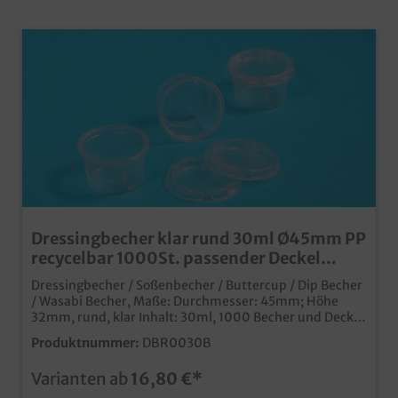
Dressingbecher klar rund 30ml Ø45mm PP
recycelbar 1000St. passender Deckel
wählbar
Dressingbecher / Soßenbecher / Buttercup / Dip Becher
/ Wasabi Becher, Maße: Durchmesser: 45mm; Höhe
32mm, rund, klar Inhalt: 30ml, 1000 Becher und Deckel
separat bestellbar Klarer Verpackungsbecher in runder
Produktnummer:
DBR0030B
Ausführung Ideal für Dressings, Dips oder Saucen
passender Deckel in der Produktauswahl aus PP
Varianten ab
16,80 €*
Kunststoff (recycelbar)