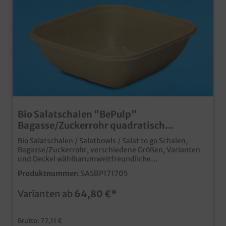
Bio Salatschalen "BePulp"
Bagasse/Zuckerrohr quadratisch
verschiedene Größen zur Auswahl
Bio Salatschalen / Salatbowls / Salat to go Schalen,
Bagasse/Zuckerrohr, verschiedene Größen, Varianten
und Deckel wählbarumweltfreundliche
Einwegverpackungen für den Salat to go
Produktnummer:
SASBP171705
Verkaufnachhaltiges und biologisch abbaubares
Bagasse Materialklare Deckel aus recycelbarem PET
Varianten ab
64,80 €*
oder PP für beste Sicht auf das Produktideal für
Gastronomie, Kantinen, Catering und Lieferservice
Brutto: 77,11 €