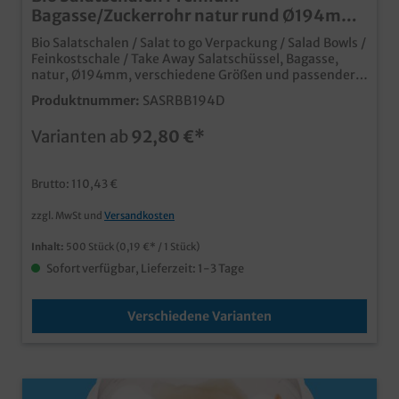
Bagasse/Zuckerrohr natur rund Ø194mm
500St versch. Größen
Bio Salatschalen / Salat to go Verpackung / Salad Bowls /
Feinkostschale / Take Away Salatschüssel, Bagasse,
natur, Ø194mm, verschiedene Größen und passender
Deckel (rPET klar, 17mm hoch) wählbar moderne und
Produktnummer:
SASRBB194D
praktische Salatschale aus dem Bio Material Bagasse
(Zuckerrohr) bekannt aus großen Restaurantketten,
Varianten ab
92,80 €*
ideal für Salatspezialitäten im TakeawayPremium
Qualität, extra stabil und robust verschiedene
praktische Größen Wählbar passender Klarsichtdeckel
Brutto: 110,43 €
aus recyceltem und wieder recycelbarem rPET wählbar
zzgl. MwSt und
Versandkosten
Inhalt:
500 Stück
(0,19 €* / 1 Stück)
Sofort verfügbar, Lieferzeit: 1-3 Tage
Verschiedene Varianten