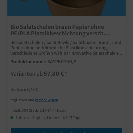
Bio Salatschalen braun Papier ohne
PE/PLA Plastikbeschichtung versch.
Größen
Bio Salatschalen / Salat Bowls / Salatboxen, braun, rund,
Papier ohne herkömmliche Plastikbeschichtung,
verschiedene Größen wählbarinnovative Salatschalen
für den To Go und Take away Verkaufohne
Produktnummer:
SASPB0750JP
herkömmliche PE oder PLA Plastikbeschichtung,
FLUSTIX "less plastic" zertifiziertkeine Notwendigkeit
Varianten ab
57,80 €*
einer Mehrwegalternative, sowie nicht EWKSF
pflichtig nach der Verwendung im Altpapier
entsorgbarpassende Deckel in der Größenauswahl
Brutto: 68,78 €
wählbarindividuell bedruckbar, fragen Sie einfach
unseren Kundenservice
zzgl. MwSt und
Versandkosten
Inhalt:
300 Stück
(0,19 €* / 1 Stück)
Sofort verfügbar, Lieferzeit: 1-3 Tage