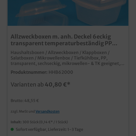
Allzweckboxen m. anh. Deckel 6eckig
transparent temperaturbeständig PP
recycelbar versch. Größen
Haushaltsboxen / Allzweckboxen / Klappboxen /
Salatboxen / Mikrowellenbox / Tiefkühlbox, PP,
transparent, sechseckig, mikrowellen- & TK geeignet,
verschiedene Größen gemäß Auswahl vielseitig
Produktnummer:
HHB62000
einsetzbare Klappboxen im sechseckigen Design viele
verschiedene praktische Größen ideal für Verkauf von
Varianten ab
40,80 €*
Salaten, aber auch zur Aufbewahrung von
Lebensmitteln extra starkes PP, daher mikrowellen-
und tiefkühlgeeignet extrem dicht schließender Deckel,
Brutto: 48,55 €
auch für Flüssigkeiten recycelbar (Entsorgung über
gelbe Tonne bzw. gelben Sack)
zzgl. MwSt und
Versandkosten
Inhalt:
300 Stück
(0,14 €* / 1 Stück)
Sofort verfügbar, Lieferzeit: 1-3 Tage