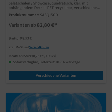
Salatschalen / Showcase, quadratisch, klar, mit
anhängendem Deckel, PET recycelbar, verschiedene
Größen gemäß Auswahl (375ml (600St/Kt.), 500ml
Produktnummer:
SASQ1500
(600St/Kt.), 750ml (320St/Kt.), 1000ml (320St/Kt),
1500ml (240St/Kt) klar und stabil, perfekt für Salate,
Varianten ab
82,80 €*
Süßwaren, Fingerfood, Sushi, Snacks usw. auch ideal als
geschlossene Bagelbox verwendbar stapelbar, ideal für
den Lieferservice und das Außerhausgeschäft der
Brutto: 98,53 €
Hingucker an jeder Salatbar recycelbar über gelbe
Tonne/gelben Sack in Deutschland
zzgl. MwSt und
Versandkosten
Inhalt:
320 Stück
(0,26 €* / 1 Stück)
Sofort verfügbar, Lieferzeit: 10-14 Werktage
Verschiedene Varianten