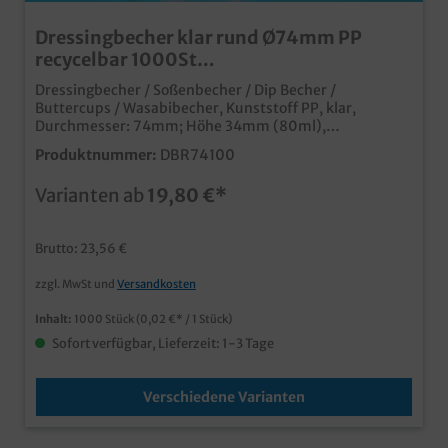
Dressingbecher klar rund Ø74mm PP
recycelbar 1000St
80ml/100ml/125ml/Deckel wählbar
Dressingbecher / Soßenbecher / Dip Becher /
Buttercups / Wasabibecher, Kunststoff PP, klar,
Durchmesser: 74mm; Höhe 34mm (80ml),
46mm(100ml), 59mm(125ml)1.000 Stück im Karton
Produktnummer:
DBR74100
praktischer klarer Verpackungsbecher in runder
Ausführung Ideal für Dressings, Dips oder Saucen
Varianten ab
19,80 €*
passende Deckel separat im Shop erhältlich, ideal für
den Außerhausverkauf PP Kunststoff recycelbar
Brutto: 23,56 €
zzgl. MwSt und
Versandkosten
Inhalt:
1000 Stück
(0,02 €* / 1 Stück)
Sofort verfügbar, Lieferzeit: 1-3 Tage
Verschiedene Varianten