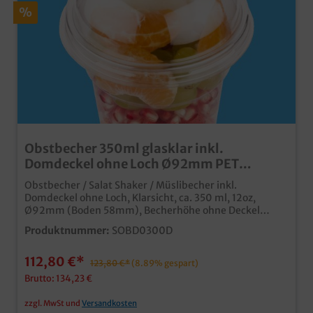
%
Obstbecher 350ml glasklar inkl.
Domdeckel ohne Loch Ø92mm PET
recyclebar 1000St
Obstbecher / Salat Shaker / Müslibecher inkl.
Domdeckel ohne Loch, Klarsicht, ca. 350 ml, 12oz,
Ø92mm (Boden 58mm), Becherhöhe ohne Deckel
108mm, Deckelhöhe 45mm, 1000 Stück im
Produktnummer:
SOBD0300D
Kartonhochwertiger und stabiler
Klarsichtbecherhergestellt aus recyclebarem PETfür
112,80 €*
den Verkauf und Transport von Obst- & Gemüsesnacks,
123,80 €*
(8.89% gespart)
aber auch Desserts, Softeis, etc.inklusive
Brutto: 134,23 €
Verpackungslizenz in Deutschlandindividuell
bedruckbar ab 30.000 Stück
zzgl. MwSt und
Versandkosten