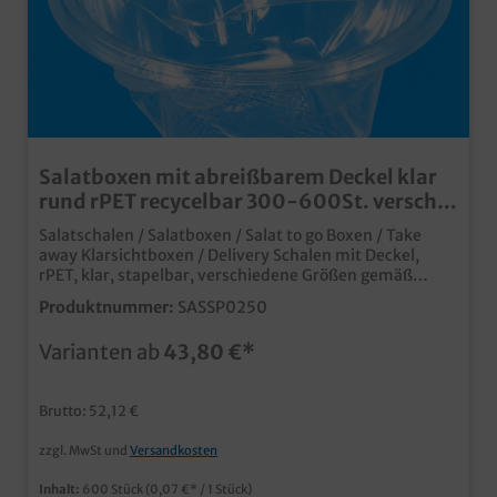
Salatboxen mit abreißbarem Deckel klar
rund rPET recycelbar 300-600St. versch.
Größen
Salatschalen / Salatboxen / Salat to go Boxen / Take
away Klarsichtboxen / Delivery Schalen mit Deckel,
rPET, klar, stapelbar, verschiedene Größen gemäß
Auswahl250ml 600St. / 375ml 400St. / 500ml 500St. /
Produktnummer:
SASSP0250
600ml 400St. / 750ml 300St. / 1000ml 400St.
Produktinnovation für die anspruchsvolle Präsentation
Varianten ab
43,80 €*
und den Verkauf frischer Lebensmittel, Salate und
Snackprodukte ideal für Außerhausverkauf und
Lieferservice anhängender Deckel, der aber auch leicht
Brutto: 52,12 €
abreißbar ist moderne und innovative Form, dennoch
stapelbar für optimalen Transport auffällige Optik nicht
zzgl. MwSt und
Versandkosten
nur für den Salat to go oder die Frischetheke hergestellt
aus rPET Recyclingmaterial und erneut recycelbaraus
Inhalt:
600 Stück
(0,07 €* / 1 Stück)
europäischer Produktion für kurze Wege