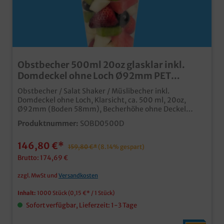
Obstbecher 500ml 20oz glasklar inkl.
Domdeckel ohne Loch Ø92mm PET
recyclebar 1000St
Obstbecher / Salat Shaker / Müslibecher inkl.
Domdeckel ohne Loch, Klarsicht, ca. 500 ml, 20oz,
Ø92mm (Boden 58mm), Becherhöhe ohne Deckel
137mm, Deckelhöhe 45mm, 1000 Stück im
Produktnummer:
SOBD0500D
Kartonhochwertiger und stabiler
Klarsichtbecherhergestellt aus recyclebarem PETfür
146,80 €*
den Verkauf und Transport von Obst- & Gemüsesnacks,
159,80 €*
(8.14% gespart)
aber auch Desserts, Softeis, etc.inklusive
Brutto: 174,69 €
Verpackungslizenz in Deutschlandindividuell
bedruckbar ab 30.000 Stück
zzgl. MwSt und
Versandkosten
Inhalt:
1000 Stück
(0,15 €* / 1 Stück)
Sofort verfügbar, Lieferzeit: 1-3 Tage