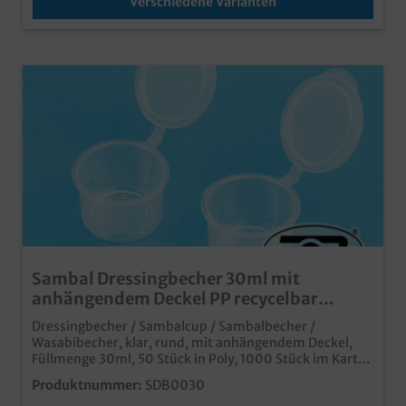
Verschiedene Varianten
Sambal Dressingbecher 30ml mit
anhängendem Deckel PP recycelbar
1000St
Dressingbecher / Sambalcup / Sambalbecher /
Wasabibecher, klar, rund, mit anhängendem Deckel,
Füllmenge 30ml, 50 Stück in Poly, 1000 Stück im Karton
transparenter kleiner Becher Ideal für Dressings zum
Produktnummer:
SDB0030
Salat oder Saucen zum Asia Food wie Bratnudeln,