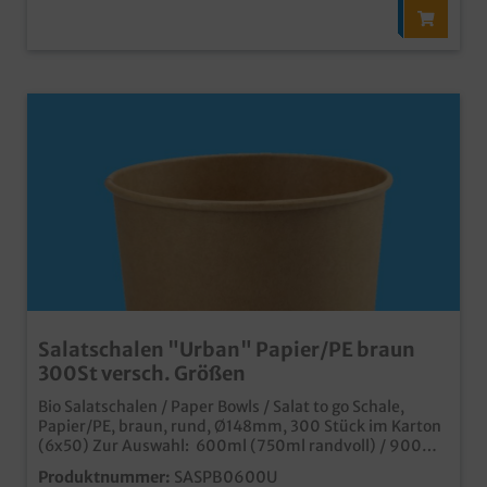
Salatschalen "Urban" Papier/PE braun
300St versch. Größen
Bio Salatschalen / Paper Bowls / Salat to go Schale,
Papier/PE, braun, rund, Ø148mm, 300 Stück im Karton
(6x50) Zur Auswahl: 600ml (750ml randvoll) / 900ml
(1000ml randvoll) / rPET Klarsichtdeckel Ø148mm
Produktnummer:
SASPB0600U
praktische Salatverpackung aus Papier mit