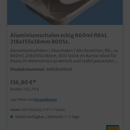
Aluminiumschalen eckig 860ml R84L
218x155x38mm 800St.
Aluminiumschalen / Aluschalen / Alu Assietten, R1L, ca.
860ml, 218x155x38mm, 800 Stück im Karton Ideal für
Pasta im Heimservice praktisch und stabil passender
alukaschierter Deckel erhältlich
Produktnummer:
AMS840860
136,80 €*
Brutto: 162,79 €
zzgl. MwSt und
Versandkosten
Inhalt:
800 Stück
(0,17 €* / 1 Stück)
Sofort verfügbar, Lieferzeit: 1-3 Tage