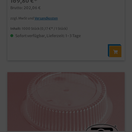
169,80 €*
Portionenpassende Deckel in verschiedenen Designs
und Materialien erhältlichMaschinenfest und stapelbar
Brutto: 202,06 €
zzgl. MwSt und
Versandkosten
Inhalt:
1000 Stück
(0,17 €* / 1 Stück)
Sofort verfügbar, Lieferzeit: 1-3 Tage