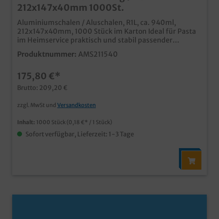
212x147x40mm 1000St.
Aluminiumschalen / Aluschalen, R1L, ca. 940ml,
212x147x40mm, 1000 Stück im Karton Ideal für Pasta
im Heimservice praktisch und stabil passender
alukaschierter Deckel erhältlich
Produktnummer:
AMS211540
175,80 €*
Brutto: 209,20 €
zzgl. MwSt und
Versandkosten
Inhalt:
1000 Stück
(0,18 €* / 1 Stück)
Sofort verfügbar, Lieferzeit: 1-3 Tage