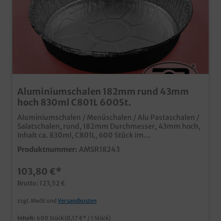
Aluminiumschalen 182mm rund 43mm
hoch 830ml C801L 600St.
Aluminiumschalen / Menüschalen / Alu Pastaschalen /
Salatschalen, rund, 182mm Durchmesser, 43mm hoch,
Inhalt ca. 830ml, C801L, 600 Stück im
Karton, praktische und qualitative
Produktnummer:
AMSR18243
AluminiumschalenIdeal für Menüservice, Pasta oder
Asia Foodmit praktischem alukaschierten Deckel
103,80 €*
verschließbar (separat bestellbar)
Brutto: 123,52 €
zzgl. MwSt und
Versandkosten
Inhalt:
600 Stück
(0,17 €* / 1 Stück)