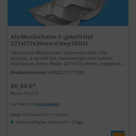
Alu Menüschalen 2-geteilt tief
227x177x39mm 63my 500St
Aluminium Menüschale / Alumenüschale / Alu
Assiette, 2-geteilt tief, Hochwertiges und stabiles
Aluminium, 63my, Maße: 227x177x39mm, zweigeteilt
500 Stück im Karton Ideal für den Einsatz in
Produktnummer:
AMSZ22717738E
Gastronomie, Imbiss und Außerhaus Geschäft tiefe
Ausführung für größere Portionen schnelles
80,80 €*
Verschließen (auch mit Handverschließmaschine) und
sicherer Transport (stapelbar) mit passendem
Brutto: 96,15 €
Aluminiumdeckel oder Klarsicht Schnappdeckel
verschließbar
zzgl. MwSt und
Versandkosten
Inhalt:
500 Stück
(0,16 €* / 1 Stück)
Sofort verfügbar, Lieferzeit: 1-3 Tage