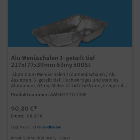
Alu Menüschalen 3-geteilt tief
227x177x39mm 63my 500St
Aluminium Menüschalen / Alumenüschalen / Alu
Assietten, 3-geteilt tief, Hochwertiges und stabiles
Aluminium, 63my, Maße: 227x177x39mm, dreigeteilt
500 Stück im Karton Ideal für den Einsatz in
Produktnummer:
AMSD22717738E
Gastronomie, Imbiss und Außerhaus Geschäft tiefe
Ausführung für größere Portionen schnelles
90,80 €*
Verschließen (auch mit Handverschließmaschine) und
sicherer Transport (stapelbar) mit passendem
Brutto: 108,05 €
Aluminiumdeckel oder Klarsicht Schnappdeckel
verschließbar
zzgl. MwSt und
Versandkosten
Inhalt:
500 Stück
(0,18 €* / 1 Stück)