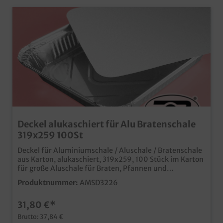
Deckel alukaschiert für Alu Bratenschale
319x259 100St
Deckel für Aluminiumschale / Aluschale / Bratenschale
aus Karton, alukaschiert, 319x259, 100 Stück im Karton
für große Aluschale für Braten, Pfannen und
Fleischgerichte wird durch umfalzen des Schalenrantes
Produktnummer:
AMSD3226
fest und dicht verschlossen ideal für den Einsatz in
Fleischerei, Metzgerei und Partyservice
31,80 €*
Brutto: 37,84 €