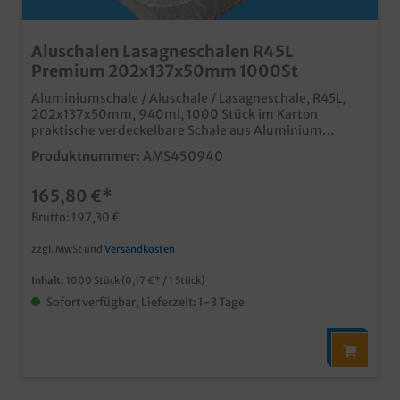
Aluschalen Lasagneschalen R45L
Premium 202x137x50mm 1000St
Aluminiumschale / Aluschale / Lasagneschale, R45L,
202x137x50mm, 940ml, 1000 Stück im Karton
praktische verdeckelbare Schale aus Aluminium
(passende Deckel separat erhältlich) ideal für Pasta-
Produktnummer:
AMS450940
und Nudelgerichte im Außerhausverkauf und
Lieferservice
165,80 €*
Brutto: 197,30 €
zzgl. MwSt und
Versandkosten
Inhalt:
1000 Stück
(0,17 €* / 1 Stück)
Sofort verfügbar, Lieferzeit: 1-3 Tage