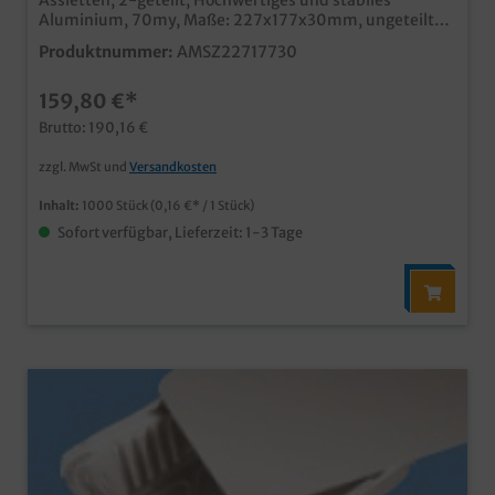
Assietten, 2-geteilt, Hochwertiges und stabiles
Aluminium, 70my, Maße: 227x177x30mm, ungeteilt
1000 Stück im Karton Ideal für den professionellen
Produktnummer:
AMSZ22717730
Einsatz in Menüdienst und Gastroservice passende
Deckel in verschiedenen Designs und Materialien
159,80 €*
erhältlich Maschinenfest und stapelbar Professionelle
extrastarke Qualität (Abbildung kann Vergleichsartikel
Brutto: 190,16 €
zeigen)
zzgl. MwSt und
Versandkosten
Inhalt:
1000 Stück
(0,16 €* / 1 Stück)
Sofort verfügbar, Lieferzeit: 1-3 Tage