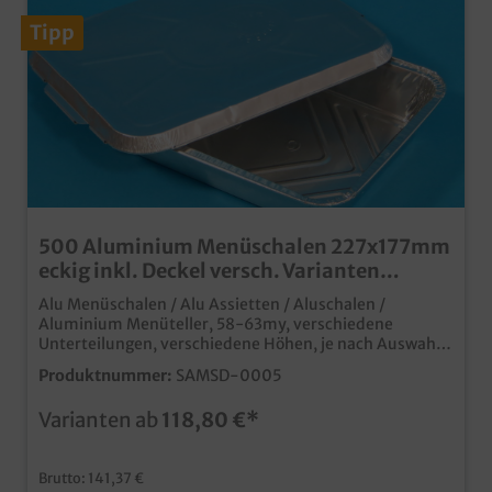
Tipp
500 Aluminium Menüschalen 227x177mm
eckig inkl. Deckel versch. Varianten
wählbar
Alu Menüschalen / Alu Assietten / Aluschalen /
Aluminium Menüteller, 58-63my, verschiedene
Unterteilungen, verschiedene Höhen, je nach Auswahl
Grundmaß: 227x177mm (flach: 30mm hoch / tief:
Produktnummer:
SAMSD-0005
39mm hoch) jeweils 500 Schalen + 500 Deckel "Guten
Appetit" stabile Qualität für das manuelle Verschließen
Varianten ab
118,80 €*
ideal für den Einsatz in Imbiss, Außerhaus und
Lieferservice
Brutto: 141,37 €