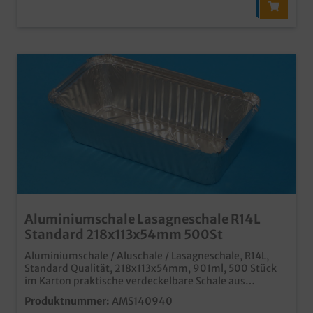
Aluminiumschale Lasagneschale R14L
Standard 218x113x54mm 500St
Aluminiumschale / Aluschale / Lasagneschale, R14L,
Standard Qualität, 218x113x54mm, 901ml, 500 Stück
im Karton praktische verdeckelbare Schale aus
Aluminium (passende Deckel separat erhältlich) ideal
Produktnummer:
AMS140940
für Pasta- und Nudelgerichte im Außerhausverkauf