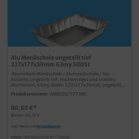
Alu Menüschale ungeteilt tief
227x177x39mm 63my 500St
Aluminium Menüschale / Alumenüschale / Alu
Assiette, ungeteilt tief, Hochwertiges und stabiles
Aluminium, 63my, Maße: 227x177x39mm, ungeteilt
500 Stück im Karton Ideal für den Einsatz in
Produktnummer:
AMSU22717738E
Gastronomie, Imbiss und Außerhaus Geschäft tiefe
Ausführung für größere Portionen schnelles
80,80 €*
Verschließen (auch mit Handverschließmaschine) und
sicherer Transport (stapelbar) mit passendem
Brutto: 96,15 €
Aluminiumdeckel oder Klarsicht Schnappdeckel
verschließbar
zzgl. MwSt und
Versandkosten
Inhalt:
500 Stück
(0,16 €* / 1 Stück)