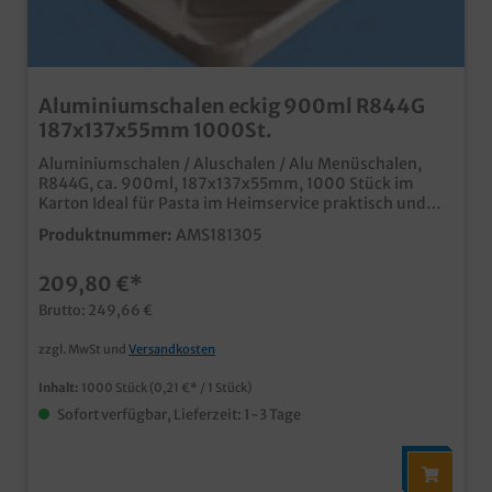
Aluminiumschalen eckig 900ml R844G
187x137x55mm 1000St.
Aluminiumschalen / Aluschalen / Alu Menüschalen,
R844G, ca. 900ml, 187x137x55mm, 1000 Stück im
Karton Ideal für Pasta im Heimservice praktisch und
stabil passender alukaschierter Deckel erhältlich (im
Produktnummer:
AMS181305
Zubehör)
209,80 €*
Brutto: 249,66 €
zzgl. MwSt und
Versandkosten
Inhalt:
1000 Stück
(0,21 €* / 1 Stück)
Sofort verfügbar, Lieferzeit: 1-3 Tage