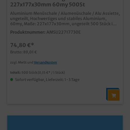
227x177x30mm 60my 500St
Aluminium Menüschale / Alumenüschale / Alu Assiette,
ungeteilt, Hochwertiges und stabiles Aluminium,
60my, Maße: 227x177x30mm, ungeteilt 500 Stück im
Karton Ideal für den Einsatz in Gastronomie, Imbiss und
Produktnummer:
AMSU22717730E
Außerhaus Geschäft schnelles Verschließen (auch mit
Handverschließmaschine) und sicherer Transport
74,80 €*
(stapelbar) mit passendem Aluminiumdeckel oder
Klarsicht Schnappdeckel verschließbar
Brutto: 89,01 €
zzgl. MwSt und
Versandkosten
Inhalt:
500 Stück
(0,15 €* / 1 Stück)
Sofort verfügbar, Lieferzeit: 1-3 Tage