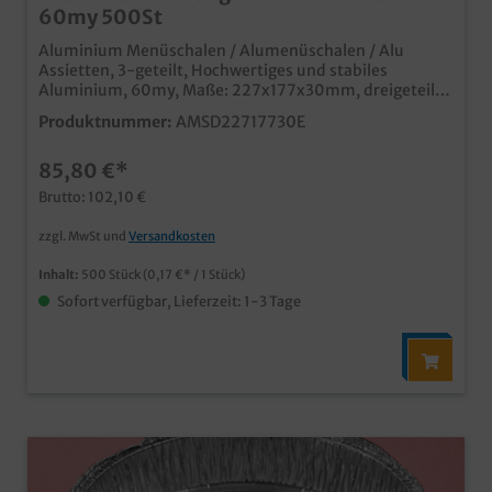
60my 500St
Aluminium Menüschalen / Alumenüschalen / Alu
Assietten, 3-geteilt, Hochwertiges und stabiles
Aluminium, 60my, Maße: 227x177x30mm, dreigeteilt
500 Stück im Karton Ideal für den Einsatz in
Produktnummer:
AMSD22717730E
Gastronomie, Imbiss und Außerhaus Geschäft schnelles
Verschließen (auch mit Handverschließmaschine) und
85,80 €*
sicherer Transport (stapelbar) mit passendem
Aluminiumdeckel oder Klarsicht Schnappdeckel
Brutto: 102,10 €
verschließbar
zzgl. MwSt und
Versandkosten
Inhalt:
500 Stück
(0,17 €* / 1 Stück)
Sofort verfügbar, Lieferzeit: 1-3 Tage