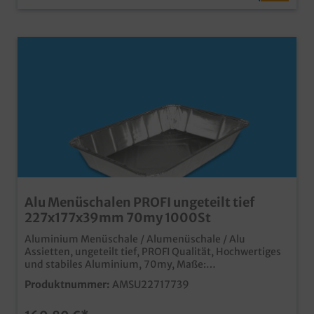
Alu Menüschalen PROFI ungeteilt tief
227x177x39mm 70my 1000St
Aluminium Menüschale / Alumenüschale / Alu
Assietten, ungeteilt tief, PROFI Qualität, Hochwertiges
und stabiles Aluminium, 70my, Maße:
227x177x39mm, ungeteilt 1000 Stück im KartonIdeal
Produktnummer:
AMSU22717739
für den professionellen Einsatz in Menüdienst und
Gastroservicetiefe Ausführung für größere