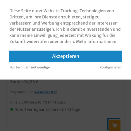
Diese Seite nutzt Website Tracking-Technologien von
Dritten, um ihre Dienste anzubieten, stetig zu
verbessern und Werbung entsprechend der Interessen
Bio Menüboxen Premium 2-geteilt
der Nutzer anzuzeigen. Ich bin damit einverstanden und
240x200x80mm Zuckerrohr Bagasse
kann meine Einwilligung jederzeit mit Wirkung für die
weiß 200St
Zukunft widerrufen oder ändern.
Mehr Informationen
Bio Menübox / Außerhausbox / Klappbox, aus Bagasse /
Zuckerrohr, 2-geteilt , 240x200x80mm, 200 Stück im
Karton die umweltfreundliche Alternative zur Styropor
Akzeptieren
Menübox aus 100% Bagasse, einem Nebenprodukt der
Produktnummer:
MBBZ242008
Zuckerproduktion aus Zuckerrohr besonders stabil,
Nur technisch notwendige
Konfigurieren
feuchtigkeitsfest und mikrowellengeeignet
79,80 €*
kompostierbar / aus 100% nachwachsenden
Rohstoffen umweltfreundlicher Nachbau der
Brutto: 94,96 €
bekannten Außerhaus Menüboxen aus Styropor
zzgl. MwSt und
Versandkosten
Inhalt:
200 Stück
(0,40 €* / 1 Stück)
Sofort verfügbar, Lieferzeit: 1-3 Tage