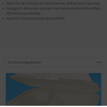
ideal für den Einsatz in Gastronomie, Imbiss und Catering
biologisch abbaubar und aus nachwachsenden Rohstoffen,
100% kompostierbar
natürlich lebensmittelunbedenklich