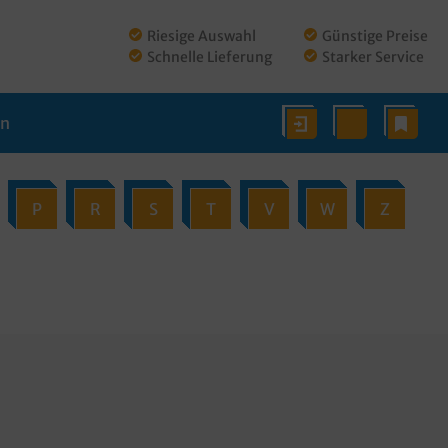
Riesige Auswahl
Günstige Preise
Schnelle Lieferung
Starker Service
en
P
R
S
T
V
W
Z