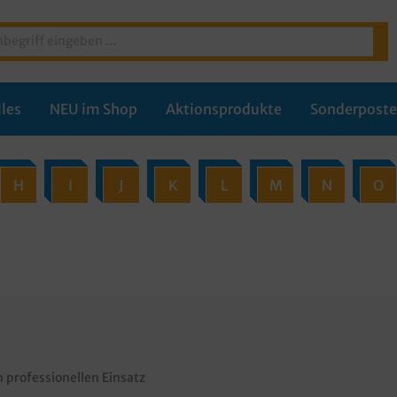
les
NEU im Shop
Aktionsprodukte
Sonderpost
H
I
J
K
L
M
N
O
professionellen Einsatz