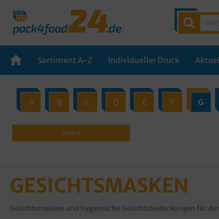
Sortiment A-Z
Individueller Druck
Aktuel
A
B
C
D
E
F
G
Zurück
GESICHTSMASKEN
Gesichtsmasken und hygienische Gesichtsbedeckungen für den 