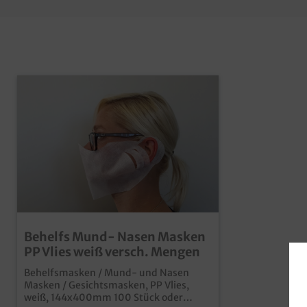
Behelfs Mund- Nasen Masken
PP Vlies weiß versch. Mengen
Behelfsmasken / Mund- und Nasen
Masken / Gesichtsmasken, PP Vlies,
weiß, 144x400mm 100 Stück oder