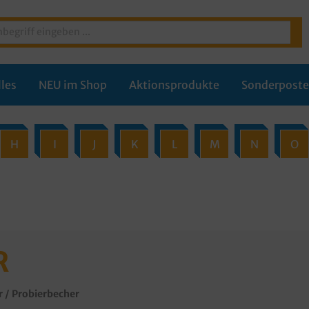
les
NEU im Shop
Aktionsprodukte
Sonderpost
H
I
J
K
L
M
N
O
R
r / Probierbecher