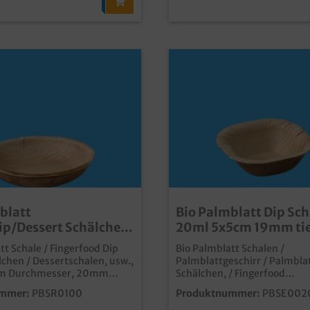
blatt
Bio Palmblatt Dip Sc
p/Dessert Schälchen
20ml 5x5cm 19mm ti
und Ø10cm 400St
2000St
tt Schale / Fingerfood Dip
Bio Palmblatt Schalen /
chen / Dessertschalen, usw.,
Palmblattgeschirr / Palmbla
cm Durchmesser, 20mm
Schälchen, / Fingerfood
tück im Karton
Snackschälchen, eckig, ca. 
mmer:
PBSR0100
Produktnummer:
PBSE002
 und stylische Einwegschale
19mm tief, 1000 Stück im K