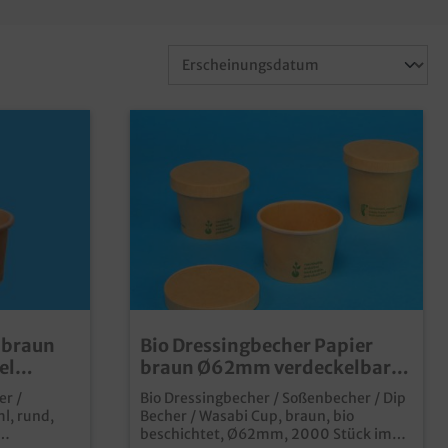
 braun
Bio Dressingbecher Papier
el
braun Ø62mm verdeckelbar,
verschiedene Größen wählbar
er /
Bio Dressingbecher / Soßenbecher / Dip
2000St.
l, rund,
Becher / Wasabi Cup, braun, bio
beschichtet, Ø62mm, 2000 Stück im