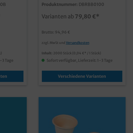
t wählen),
Karton (zu 50 Stück
60B
Produktnummer:
DBRBB0100
scher
unterverpackt)praktische
n
Dressingbecher aus HartpapierPapier
*
Varianten ab
79,80 €*
 Soßen,
aus zertifizierter
im
Forstwirtschaftbiobasierte
Barrierebeschichtung für beste
Brutto: 94,96 €
Dichtigkeit3 verschiedene Größen
rservice,
(60ml/80ml/100ml) wählbarfest
zzgl. MwSt und
Versandkosten
parat
schließender Deckel mit Dampfloch
wählbarindividuell bedruckbar, fragen
k)
Inhalt:
2000 Stück
(0,04 €* / 1 Stück)
Sie einfach unseren Kundenservice
1-3 Tage
Sofort verfügbar, Lieferzeit: 1-3 Tage
nten
Verschiedene Varianten