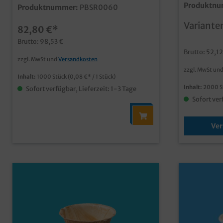
verdeckelba
Durchmesser, 25mm hoch, 1000 Stück
Produktnu
Produktnummer:
PBSR0060
2000 Stück
im Karton qualitative und
kleiner Ver
stylische Einwegschale extra klein für
Variante
für Dressin
82,80 €*
Soßen, Dips, Wasabi und Dressings aus
Probierbec
unbeschichtetem Palmblattmaterial
Brutto: 98,53 €
Lookverdeck
typische und dekorative Blattmaserung
Brutto: 52,12
Außerhausve
biologisch abbaubar (DIN13432) fett-
zzgl. MwSt und
Versandkosten
Klarsichtde
und feuchtigkeitsresistent individuelle
zzgl. MwSt un
wählbar
Prägung oder Form möglich
Inhalt:
1000 Stück
(0,08 €* / 1 Stück)
Inhalt:
2000 S
Sofort verfügbar, Lieferzeit: 1-3 Tage
Sofort ver
Ver