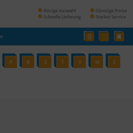
Riesige Auswahl
Günstige Preise
Schnelle Lieferung
Starker Service
en
P
R
S
T
V
W
Z