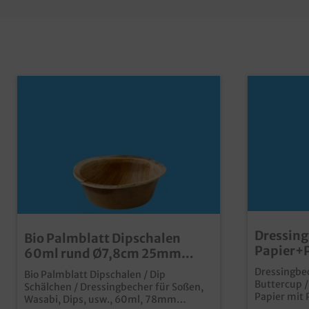
Dressing
Bio Palmblatt Dipschalen
Papier+P
60ml rund Ø7,8cm 25mm
wählbar
hoch 1000St
Dressingbec
Bio Palmblatt Dipschalen / Dip
Buttercup /
Schälchen / Dressingbecher für Soßen,
Papier mit 
Wasabi, Dips, usw., 60ml, 78mm