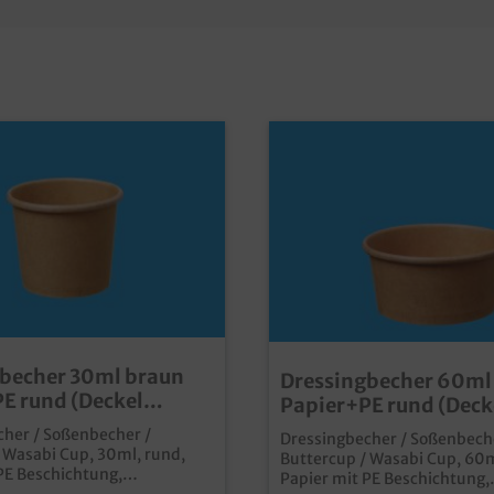
becher 30ml braun
Dressingbecher 60ml
E rund (Deckel
Papier+PE rund (Deck
) 2000St
wählbar) 2000St.
her / Soßenbecher /
Dressingbecher / Soßenbech
 Wasabi Cup, 30ml, rund,
Buttercup / Wasabi Cup, 60m
PE Beschichtung,
Papier mit PE Beschichtung,