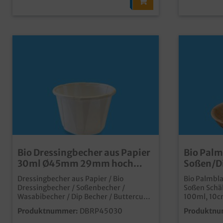
Bio Dressingbecher aus Papier
Bio Palm
30ml Ø45mm 29mm hoch
Soßen/Di
5000St
100ml r
Dressingbecher aus Papier / Bio
Bio Palmbla
Dressingbecher / Soßenbecher /
Soßen Schäl
Wasabibecher / Dip Becher / Buttercup,
100ml, 10
Papier, weiß, 30ml Inhalt, Ø45mm,
hoch, 400 S
Produktnummer:
DBRP45030
Produktnu
29mm hoch, 5000 Stück im Karton
qualitative