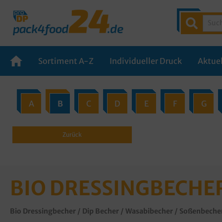
Sortiment A-Z
Individueller Druck
Aktuel
A
B
C
D
E
F
G
Zurück
BIO DRESSINGBECHE
Bio Dressingbecher / Dip Becher / Wasabibecher / Soßenbeche