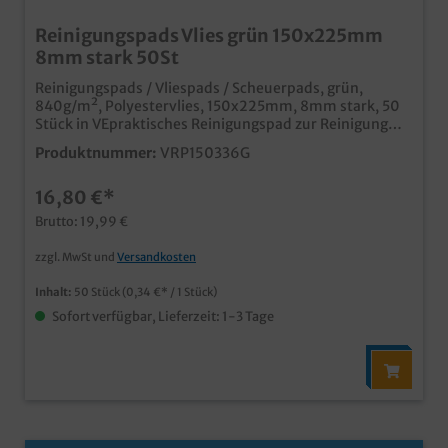
Reinigungspads Vlies grün 150x225mm
8mm stark 50St
Reinigungspads / Vliespads / Scheuerpads, grün,
840g/m², Polyestervlies, 150x225mm, 8mm stark, 50
Stück in VEpraktisches Reinigungspad zur Reinigung
kratzunempfindlicher Oberflächenentfernt
Produktnummer:
VRP150336G
hartnäckigen Schmutz und festsitzende
Ablagerungenabrasive Eigenschaftenideal für kleine
16,80 €*
Flächen und Engstellen
Brutto: 19,99 €
zzgl. MwSt und
Versandkosten
Inhalt:
50 Stück
(0,34 €* / 1 Stück)
Sofort verfügbar, Lieferzeit: 1-3 Tage