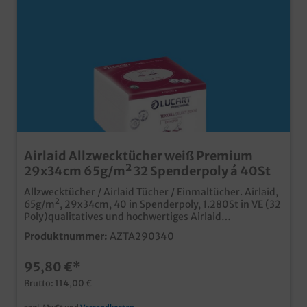
Airlaid Allzwecktücher weiß Premium
29x34cm 65g/m² 32 Spenderpoly á 40St
Allzwecktücher / Airlaid Tücher / Einmaltücher. Airlaid,
65g/m², 29x34cm, 40 in Spenderpoly, 1.280St in VE (32
Poly)qualitatives und hochwertiges Airlaid
Tuchstoffähnliches Airlaid Material, vielseitig
Produktnummer:
AZTA290340
einsetzbar (Putztuch, Gästehandtuch, Küchentuch,
usw.)saugstark und reißfest, auch im nassen
95,80 €*
Zustandhygienische, robuste Lösung für gewerbliche
Einsatzbereicheideal für Küche, Studio, Werkstatt,
Brutto: 114,00 €
usw.in der praktischen Spenderpoly zur
Einzelentnahmegünstiges Großverbraucherpack