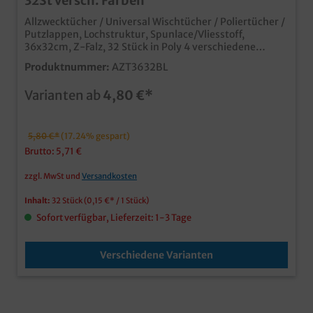
32St versch. Farben
Allzwecktücher / Universal Wischtücher / Poliertücher /
Putzlappen, Lochstruktur, Spunlace/Vliesstoff,
36x32cm, Z-Falz, 32 Stück in Poly 4 verschiedene
Farben zur Auswahl besonders weich, reiß- und
Produktnummer:
AZT3632BL
abriebfest lösemittelbeständig und ölaufnahmefähig
silikonfrei (85% Viskose, 15% PET) saugstark,
Varianten ab
4,80 €*
auswringbar und mehrfach verwendbar ideale Lösung
für Gastronomie, Großküche, Hotel, Pflegeheime,
Reinigungsfirmen, usw.
5,80 €*
(17.24% gespart)
Brutto: 5,71 €
zzgl. MwSt und
Versandkosten
Inhalt:
32 Stück
(0,15 €* / 1 Stück)
Sofort verfügbar, Lieferzeit: 1-3 Tage
Verschiedene Varianten