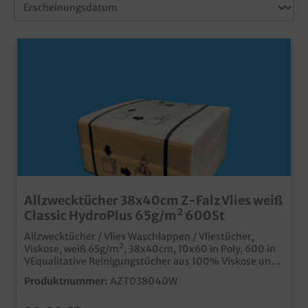
Allzwecktücher 38x40cm Z-Falz Vlies weiß
Classic HydroPlus 65g/m² 600St
Allzwecktücher / Vlies Waschlappen / Vliestücher,
Viskose, weiß 65g/m², 38x40cm, 10x60 in Poly, 600 in
VEqualitative Reinigungstücher aus 100% Viskose und
lebensmittelechtextrem saugstark, vergleichbar mit
Produktnummer:
AZT038040W
einem Waschlappenfür sensible Oberflächen
geeignetideal für das Reinigen und Polieren von