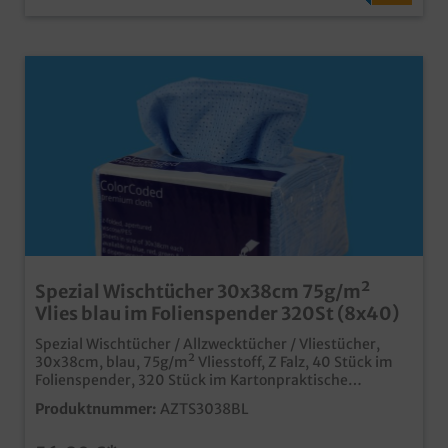
Spezial Wischtücher 30x38cm 75g/m²
Vlies blau im Folienspender 320St (8x40)
Spezial Wischtücher / Allzwecktücher / Vliestücher,
30x38cm, blau, 75g/m² Vliesstoff, Z Falz, 40 Stück im
Folienspender, 320 Stück im Kartonpraktische
Wischtücher für den schnellen Einsatzin grüner Farbe,
Produktnummer:
AZTS3038BL
ideal für HACCP Konzeptefusselarmer, saugstarker und
reißfester Vliesideal für Gastronomie, Pflegeheime,