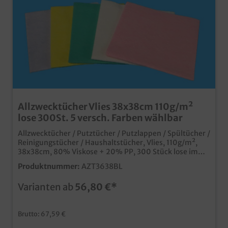
Allzwecktücher Vlies 38x38cm 110g/m²
lose 300St. 5 versch. Farben wählbar
Allzwecktücher / Putztücher / Putzlappen / Spültücher /
Reinigungstücher / Haushaltstücher, Vlies, 110g/m²,
38x38cm, 80% Viskose + 20% PP, 300 Stück lose im
Karton, verschiedene Farben gemäß Auswahl ideal für
Produktnummer:
AZT3638BL
Reinigung und Hygiene in Küche, Gewerbe und
Haushalt verschiedene Farben, ideal für
Varianten ab
56,80 €*
Hygienevorgaben an verschiedenen Wochentagen
saugstark und strapazierfähig universell einsetzbarbis
95° waschbar und somit mehrfach verwendbar im
Brutto: 67,59 €
günstigen Großverbraucherkarton