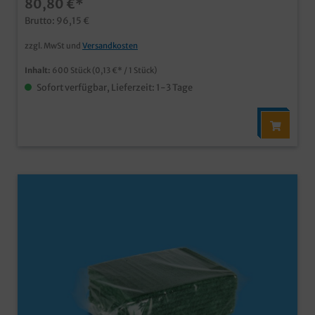
80,80 €*
Oberflächenim praktischen Folienspender zu 60 Stück
Brutto: 96,15 €
zzgl. MwSt und
Versandkosten
Inhalt:
600 Stück
(0,13 €* / 1 Stück)
Sofort verfügbar, Lieferzeit: 1-3 Tage