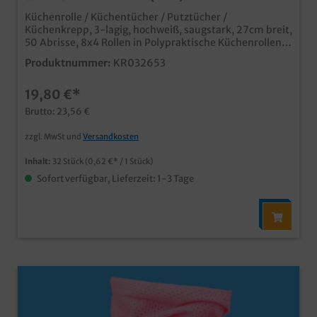
Küchenrolle / Küchentücher / Putztücher /
Küchenkrepp, 3-lagig, hochweiß, saugstark, 27cm breit,
50 Abrisse, 8x4 Rollen in Polypraktische Küchenrollen
für Haushalt und Gewerbesaugstarke 3-lagige Cellulose
Produktnummer:
KR032653
Qualitätlebensmittelechtgünstige
Großverbraucherpackung in neutraler Poly
19,80 €*
Brutto: 23,56 €
zzgl. MwSt und
Versandkosten
Inhalt:
32 Stück
(0,62 €* / 1 Stück)
Sofort verfügbar, Lieferzeit: 1-3 Tage