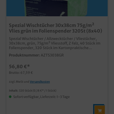
Spezial Wischtücher 30x38cm 75g/m²
Vlies grün im Folienspender 320St (8x40)
Spezial Wischtücher / Allzwecktücher / Vliestücher,
30x38cm, grün, 75g/m² Vliesstoff, Z Falz, 40 Stück im
Folienspender, 320 Stück im Kartonpraktische
Wischtücher für den schnellen Einsatzin grüner Farbe,
Produktnummer:
AZTS3038GR
ideal für HACCP Konzeptefusselarmer, saugstarker und
reißfester Vliesideal für Gastronomie, Pflegeheime,
56,80 €*
medizinische Einrichtungen, etc.
Brutto: 67,59 €
zzgl. MwSt und
Versandkosten
Inhalt:
320 Stück
(0,18 €* / 1 Stück)
Sofort verfügbar, Lieferzeit: 1-3 Tage