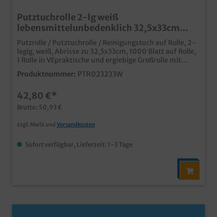
Putztuchrolle 2-lg weiß
lebensmittelunbedenklich 32,5x33cm
1000 Blatt 1Ro.
Putzrolle / Putztuchrolle / Reinigungstuch auf Rolle, 2-
lagig, weiß, Abrisse zu 32,5x33cm, 1000 Blatt auf Rolle,
1 Rolle in VEpraktische und ergiebige Großrolle mit
perforierten Abrissen günstige Putzrolle für den Einsatz
Produktnummer:
PTR023233W
in Lebensmittelproduktion, Gastronomie und
Großküchequalitativer 2-lagiger
42,80 €*
Zellstofflebensmittelunbedenklich
Brutto: 50,93 €
zzgl. MwSt und
Versandkosten
Sofort verfügbar, Lieferzeit: 1-3 Tage