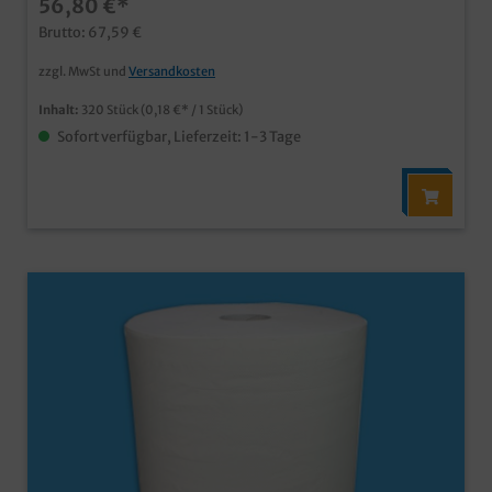
56,80 €*
medizinische Einrichtungen, etc.
Brutto: 67,59 €
zzgl. MwSt und
Versandkosten
Inhalt:
320 Stück
(0,18 €* / 1 Stück)
Sofort verfügbar, Lieferzeit: 1-3 Tage