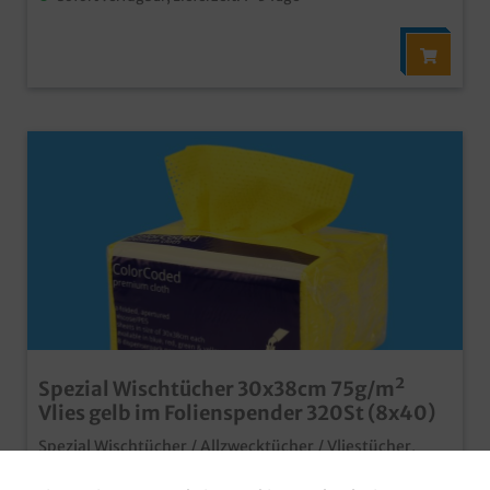
Spezial Wischtücher 30x38cm 75g/m²
Vlies gelb im Folienspender 320St (8x40)
Spezial Wischtücher / Allzwecktücher / Vliestücher,
30x38cm, gelb, 75g/m² Vliesstoff, Z Falz, 40 Stück im
Folienspender, 320 Stück im Kartonpraktische