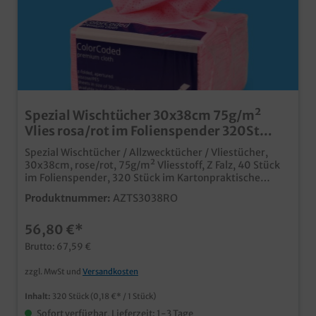
Spezial Wischtücher 30x38cm 75g/m²
Vlies rosa/rot im Folienspender 320St
(8x40)
Spezial Wischtücher / Allzwecktücher / Vliestücher,
30x38cm, rose/rot, 75g/m² Vliesstoff, Z Falz, 40 Stück
im Folienspender, 320 Stück im Kartonpraktische
Wischtücher für den schnellen Einsatzin grüner Farbe,
Produktnummer:
AZTS3038RO
ideal für HACCP Konzeptefusselarmer, saugstarker und
reißfester Vliesideal für Gastronomie, Pflegeheime,
56,80 €*
medizinische Einrichtungen, etc.
Brutto: 67,59 €
zzgl. MwSt und
Versandkosten
Inhalt:
320 Stück
(0,18 €* / 1 Stück)
Sofort verfügbar, Lieferzeit: 1-3 Tage